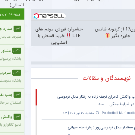
انسانی)
پربیننده ترین
آیفون17 از گردونه شانس
جشنواره فروش مودم های
ستاره ج
اخبار
جایزه بگیر
LTE
خرید قسطی با
علیرضا عنایت‌ز
اسنپ‌پی
مشاور 
عکس
باشگاه پرسپول
سرمربی
عکس
نویسندگان و مقالات
باشگاه منچستری
بمب نقل 
اخبار
پ واکنش کامران نجف زاده به رفتار عادل فردوسی
استقلال در حال
 در شرایط جنگی + سند
Parsfootball Multi medi
سه‌شنبه ۳۰ تیر ۱۴۰۵ | ۱۱:۱۳
واکنش ج
اخبار
فابیو کاناوارو
 معنادار عادل فردوسی‌پور درباره جام جهانی