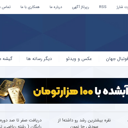
ت شارژ
RSS
رپرتاژ آگهی
درباره ما
همکاری با ما
تماس با
وتبال جهان
عکس و ویدئو
دیگر رسانه ها
گیشه م
نقره بیشترین رشد رو داشته! از
دریافت صفر تا صد دوره ک
سودش جا نمون
رایگان ( رشته ریاضی، ت