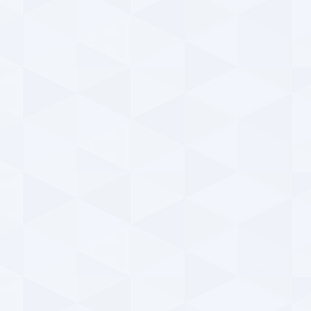
استق
a
پیر
باده
a
دید
عک
پ
۱۴۰۴ | ۷:۴۴
دید
e