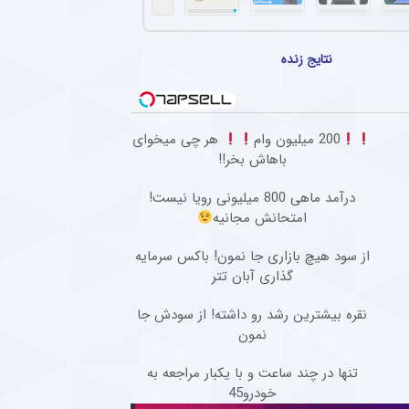
هاد مجیدی در دبی و انتظار برای پیشنهاد جدید
 پنجاه‌سالگی، دور از هیاهوی فوتبال ایران، روزهای آرامی را در دبی سپری می‌کند و همچنان مق
نتایج زنده
ین ستاره از استقلال قطعی شد + جزئیات
افبک گابنی فصل گذشته تیم فوتبال استقلال به دلیل بسته ماندن پنجره نقل‌وانتقالاتی به ای
تهاجمی پرسپولیس در پیش‌فصل لیگ برتر
200 میلیون وام
هر چی میخوای
باهاش بخر!!
سپولیس در مسابقات پیش فصل شکستی نداشته و توانسته گل های زیادی را به ثمر برساند.
درآمد ماهی 800 میلیونی رویا نیست!
ل گذشته سپاهان با تمدید یک فصل دیگر در این تیم ماند + عکس
امتحانش مجانیه
سرمربی فصل گذشته سپاهان، با وجود شایعات حضور در پرسپولیس، قرارداد خود را برای یک فص
از سود هیچ بازاری جا نمون! باکس سرمایه
گذاری آبان تتر
نقره بیشترین رشد رو داشته! از سودش جا
نمون
تنها در چند ساعت و با یکبار مراجعه به
خودرو45