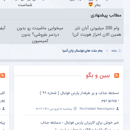
بخر
شماست
مطالب پیشنهادی
وام 200 میلیونی آبان تتر.
میخوایی ماشینت رو بدون
همین الان احراز هویت کن!
دردسر بفروشی؟ بدون
کمیسیون
خانه
جام ملت های فوتسال زنان آسیا
ببین و بگو
مسابقه جذاب و پر طرفدار پارس فوتبال ( شماره ۹۹ )
کلی
؛ ویدیو دوم
پور
ParsFootball NewsAgency
پنجشنبه ۱۸ فروردین ۱۴۰۱ | ۱۳:۲۶
a
خبر خوش برای کاربران پارس فوتبال ؛ مسابقه جذاب
پیام
ببین و بگو (شماره ۹۹) ؛ با جوایز میلیونی !