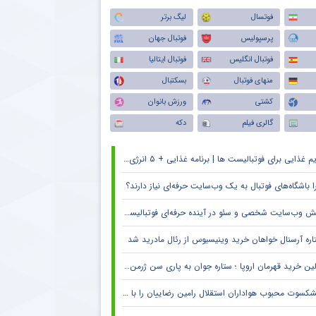
فوتسال
لیگ برتر
پرسپولیس
فوتبال جهان
فوتبال انگلیس
فوتبال ایتالیا
منهای فوتبال
بسکتبال
کشتی
ورزش بانوان
گالری فیلم
دکه
م غذایی برای فوتبالیست ها | برنامه غذایی + ۵ انرژی زا
ا باشگاه‌های فوتبال به یک وب‌سایت حرفه‌ای نیاز دارند؟
 وب‌سایت شخصی و سئو در آینده حرفه‌ای فوتبالیست‌ها و مربیان
اره آرسنال خواهان خرید وینیسیوس از رئال مادرید شد
ین خرید قهرمان اروپا ؛ ستاره جوان به پاری سن ژرمن می رود
کسوت محبوب هواداران استقلال رامین رضاییان را با خاک یکسان کرد + جزئیات