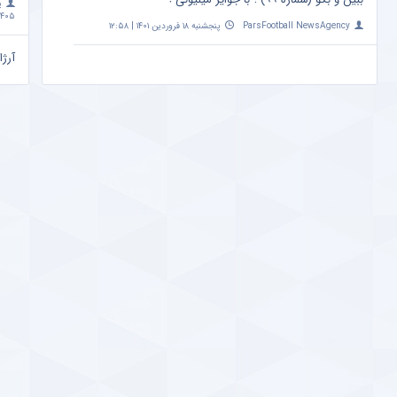
پ
۴۰۵ | ۱۰:۰۹
ParsFootball NewsAgency
پنجشنبه ۱۸ فروردین ۱۴۰۱ | ۱۲:۵۸
آرژا
امشب ساعت 
a
مهم
+ ع
پ
اردیبهشت 
تاثی
متفا
a
پیش
صدر
a