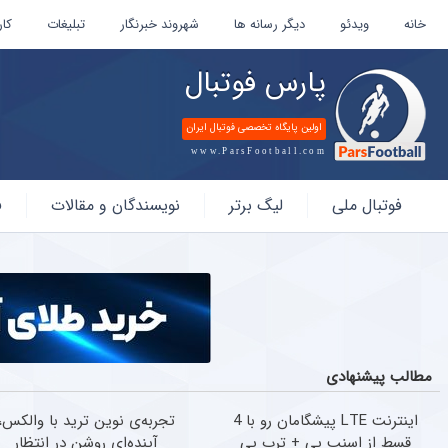
خانه
ویدئو
دیگر رسانه ها
شهروند خبرنگار
تبلیغات
کار
پارس فوتبال
اولین پایگاه تخصصی فوتبال ایران
www.ParsFootball.com
پارس
فوتبال ملی
لیگ برتر
نویسندگان و مقالات
ف
فوتبال
مطالب پیشنهادی
اینترنت LTE پیشگامان رو با 4
تجربه‌ی نوین ترید با والکس،
قسط از اسنپ پی + ترب پی
آینده‌ای روشن در انتظار