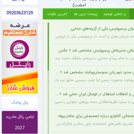
امشب)
09203623129
بر اساس توصیه
پربحث ترین ها
آخرین نظرات
وان پرسپولیس یکی از گزینه‌های جدایی
اده بازیکن جوان و آینده دار پرسپولیس یکی از خروجی های احتمالی باشگاه به شمار می رود.
عالی مدیرعامل پرسپولیس مشخص شد + عکس
یس، با حکم پیمان حدادی، مدیرعامل باشگاه، محمد رحمان سالاری به عنوان مشاور عالی مدیر
 جدید تیم زنان منچستریونایتد مشخص شد + عکس
ونایتد به‌صورت رسمی اِوا اولید، سرمربی سابق تیم زنان هارتس، را به‌عنوان سرمربی جدید تیم
و انتقالات استقلال در فوتبال ایران خنثی شد + جزئیات
پنل پیامک
ی با پنجره نقل‌وانتقالاتی بسته روزهای دشواری را سپری می‌کند که در همین شرایط، نام سرد
نجالی کاناوارو درباره تصمیمش برای ماشاریپوف
لباس رئال مادرید
 با تشریح تلاش‌های انجام‌شده برای رساندن جلال‌الدین ماشاریپوف به جام جهانی تأکید کرد 
2027