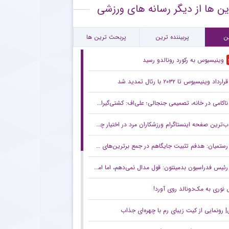
ین ها از دیگر رسانه های ورزشی
قلال و روزهای دشوار با پنجره نقل‌وانتقالاتی بسته
ام مهم پیشکسوت پرسپولیس برای هواداران سرخ + جزئیات
ن
پربیننده ترین
پربحث ترین ها
وینیسیوس به رکورد رونالدو رسید
قرارداد وینیسیوس تا ۲۰۳۲ با رئال‌ تمدید شد
ناکامی در خانه، تصمیمی جنجالی؛ علی‌اف: کشتی‌گیران با اضافه‌وزن از تیم ملی اخراج می‌شوند!
ترین صفحه اینستاگرام ورزشکاران مرد در اختیار چه کسی است؟
رستمیان: هدفم تثبیت جایگاهم در جمع برترین‌های جهان است/ برای درخشش در هر دو ماده آماده می‌شوم
رئیس فدراسیون بدمینتون: قول مدال نمی‌دهم، اما امیدوارم در ناگویا و داکار اتفاقات خوبی بیفتد/ هدف اصلی ما کسب سهمیه المپیک لس‌آنجلس است
نوری به مک‌دونالد روی آورد!
رونمایی از کیت زیبای رم با چهره‌ای جذاب