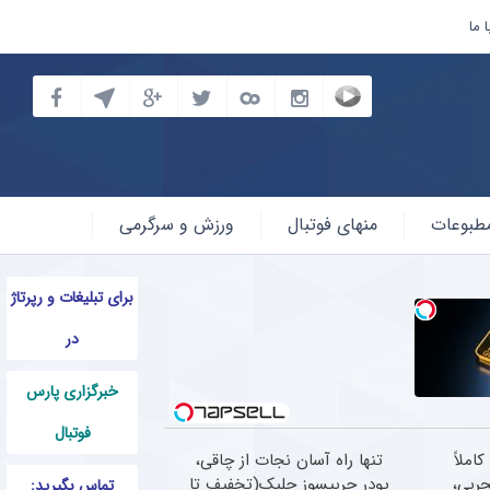
 ما
طبوعات
منهای فوتبال
ورزش و سرگرمی
برای تبلیغات و رپرتاژ
در
خبرگزاری پارس
فوتبال
املاً
تنها راه آسان نجات از چاقی،
جربی،
پودر چربیسوز جلبک(تخفیف تا
تماس بگیرید: