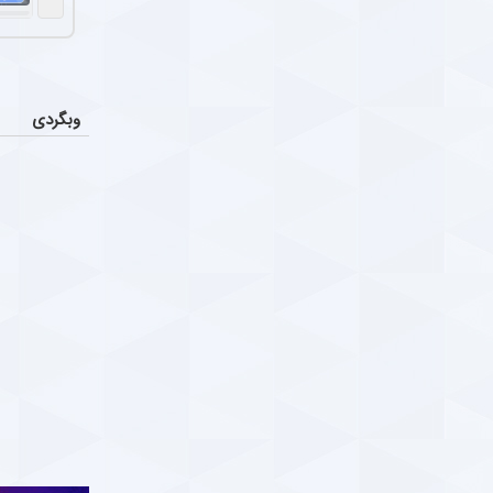
سکوت فر
اخبار
فرهاد مجیدی در
لال و چهارمین بازی بدون پیروزی ؛ غریبه با صدر
Parsfootball Multi medi
دوشنبه ۸ دی ۱۴۰۴ | ۱۱:۲۴
جدایی ا
اخبار
دیدیه اندونگ ه
وبگردی
امون حوادث سکوهای ورزشگاه ها ؛ وقت درویِ
ا
عملکرد 
اخبار
Parsfootball Multi medi
دوشنبه ۱ دی ۱۴۰۴ | ۱۰:۰۹
تیم فوتبال پر
ار صمیمی عادل فردوسی‌پور و همایون شجریان +
سرمربی فص
عکس
س
بیان محمودی، 
ارس فوتبال ؛ خبرگزاری فوتبال ایران ParsFootball
دوشنبه ۱ دی
ار صمیمی عادل فردوسی‌پور و همایون شجریان
Parsfootball Instagram Servic
یکشنبه ۳۰ آذر ۱۴۰۴ | ۱۶:۱۵