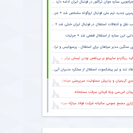
راجویی ستاره جوان تراکتور در فوتبال ایران ادامه دارد + جزئیات
مربی جدید تیم ملی فوتبال اروگوئه مشخص شد + جزئیات
 نقل و انتقالات استقلال در فوتبال ایران خنثی شد + جزئیات
ایی این ستاره از استقلال قطعی شد + جزئیات
 سنگین مدیر سپاهان برای استقلال ، پرسپولیس و تراکتور + جزئیات
ید ریکاردو ساپینتو بر بی‌نقص بودن تیمش برابر سالزبورگ
قاد تند و تیز پیشکسوت استقلال از عملکرد مدیران آبی + جزئیات
دی کریمیان و پذیرش مسئولیت سرپرستی سپاهان
پیتان اس‌سی ویلا قربانی سرقت مسلحانه
گزاری مجمع عمومی سالیانه شرکت فولاد مبارکه سپاهان
کاری ایمان عالمی با ساکت الهامی در تیم پیکان
 ستاره گابنی از لیست بازیکنان استقلال به خاطر محدودیت نقل‌وانتقالاتی