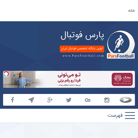
خانه
پارس فوتبال
اولین پایگاه تخصصی فوتبال ایران
www.ParsFootball.com
پارس
فوتبال