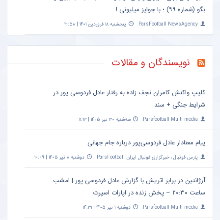
بگو (شماره ۹۹) ؛ با جوایز میلیونی !
ParsFootball NewsAgency
پنجشنبه ۱۸ فروردین ۱۴۰۱ | ۱۲:۵۸
نویسندگان و مقالات
کلیپ واکنش کامران نجف زاده به رفتار عادل فردوسی پور در
شرایط جنگی + سند
Parsfootball Multi media
سه‌شنبه ۳۰ تیر ۱۴۰۵ | ۱۱:۱۳
پیام معنادار عادل فردوسی‌پور درباره جام جهانی
پارس فوتبال ؛ خبرگزاری فوتبال ایران ParsFootball
دوشنبه ۸ تیر ۱۴۰۵ | ۱۰:۰۹
آرژانتین در برابر اتریش با گزارش عادل فردوسی پور | امشب
ساعت ۲۰:۳۰ – پخش زنده در اپارات اسپرت
Parsfootball Multi media
دوشنبه ۱ تیر ۱۴۰۵ | ۱۴:۳۱