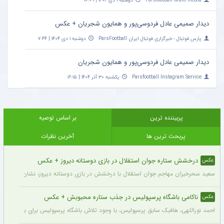
Parsfootball Multi media
دوشنبه ۱ دی ۱۴۰۴ | ۱۰:۰۹
دیدار صمیمی عادل فردوسی‌پور و همایون شجریان + عکس
پارس فوتبال ؛ خبرگزاری فوتبال ایران ParsFootball
دوشنبه ۱ دی ۱۴۰۴ | ۷:۴۴
دیدار صمیمی عادل فردوسی‌پور و همایون شجریان
Parsfootball Instagram Service
یکشنبه ۳۰ آذر ۱۴۰۴ | ۱۶:۱۵
پربیننده ترین
بر اساس توصیه
پربحث ترین ها
آخرین نظرات
درخشش ستاره جوان استقلال در بازی دوستانه دیروز + عکس
عکس
سعید سحرخیزان مهاجم جوان استقلال با درخشش در بازی دوستانه دیروز، نشان داد آماد
ناکامی باشگاه پرسپولیس در جذب ستاره محبوبش + عکس
عکس
احمد نوراللهی، هافبک سابق پرسپولیس، با وجود تلاش باشگاه پرسپولیس برای بازگشت او، 