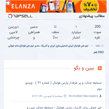
مطالب پیشنهادی
200
۱
تا
مسیر
دوربین
سوت
میلیارد
سقف
همراهی
لامپی
نقره
اعتبار
2۰۰
و
چرخشی
هدیه
خرید
میلیون
گزارش
360
خانه
تیم ملی فوتبال ایران،استیلی،بازی ایران و آمریکا ،،مدیر تیم ملی فوتبال،جام جهانی
گرمی
طلا |
تومان
عملکرد
درجه
2022 قطر
به
بدون
اعتبار
گروه
فقط
شما؛
ضامن
خرید
اسنپ
امروز
ثبت
و چک
طلا و
در ۱۴۰۴
حراج
ببین و بگو
نام
نقره
شد
کن
پرداخت
درب
مسابقه جذاب و پر طرفدار پارس فوتبال ( شماره ۹۹ ) ؛ ویدیو
منزل
دوم
ParsFootball NewsAgency
پنجشنبه ۱۸ فروردین ۱۴۰۱ | ۱۳:۲۶
خبر خوش برای کاربران پارس فوتبال ؛ مسابقه جذاب ببین و