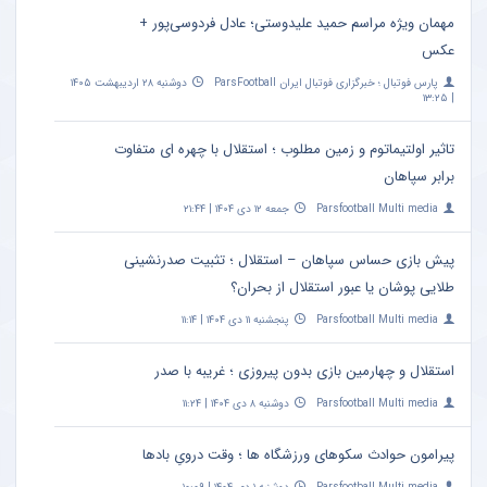
مهمان ویژه مراسم حمید علیدوستی؛ عادل فردوسی‌پور +
عکس
پارس فوتبال ؛ خبرگزاری فوتبال ایران ParsFootball
دوشنبه ۲۸ اردیبهشت ۱۴۰۵
| ۱۳:۲۵
تاثیر اولتیماتوم و زمین مطلوب ؛ استقلال با چهره ای متفاوت
برابر سپاهان
Parsfootball Multi media
جمعه ۱۲ دی ۱۴۰۴ | ۲۱:۴۴
پیش بازی حساس سپاهان – استقلال ؛ تثبیت صدرنشینی
طلایی پوشان یا عبور استقلال از بحران؟
Parsfootball Multi media
پنجشنبه ۱۱ دی ۱۴۰۴ | ۱۱:۱۴
استقلال و چهارمین بازی بدون پیروزی ؛ غریبه با صدر
Parsfootball Multi media
دوشنبه ۸ دی ۱۴۰۴ | ۱۱:۲۴
پیرامون حوادث سکوهای ورزشگاه ها ؛ وقت درویِ بادها