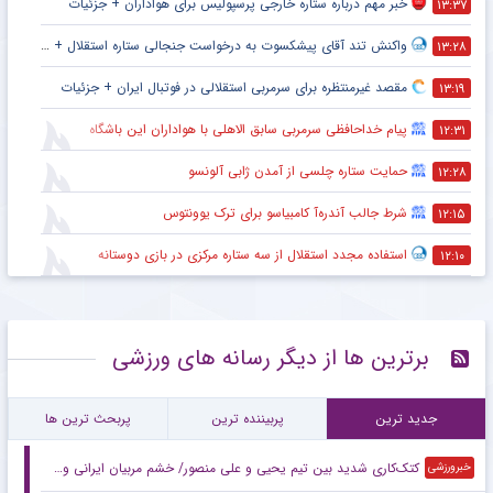
خبر مهم درباره ستاره خارجی پرسپولیس برای هواداران + جزئیات
۱۳:۳۷
واکنش تند آقای پیشکسوت به درخواست جنجالی ستاره استقلال + جزئیات
۱۳:۲۸
مقصد غیرمنتظره برای سرمربی استقلالی در فوتبال ایران + جزئیات
۱۳:۱۹
پیام خداحافظی سرمربی سابق الاهلی با هواداران این باشگاه
۱۲:۳۱
حمایت ستاره چلسی از آمدن ژابی آلونسو
۱۲:۲۸
شرط جالب آندره‌آ کامبیاسو برای ترک یوونتوس
۱۲:۱۵
استفاده مجدد استقلال از سه ستاره مرکزی در بازی دوستانه
۱۲:۱۰
برترین ها از دیگر رسانه های ورزشی
جدید ترین
پربیننده ترین
پربحث ترین ها
کتک‌کاری شدید بین تیم یحیی و علی منصور/ خشم مربیان ایرانی‌ و قرعه خبرساز با رویارویی تلخ!
خبرورزشی