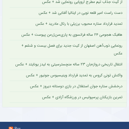
از کیت جذاب تیم مطرح اروپایی رونمایی شد + عکس
دست راست امیر قلعه نویی در ایتالیا آفتابی شد + عکس
تمدید قرارداد ستاره محبوب برزیلی با رئال مادرید + عکس
هافبک هجومی ۲۴ ساله فرانسوی به پاری‌سن‌ژرمن پیوست + عکس
رونمایی ذوب‌آهن اصفهان از کیت جدید برای فصل بیست و ششم +
عکس
انتقال تاریخی دروازه‌بان ۲۳ ساله منچسترسیتی به لیدز یونایتد + عکس
واکنش تونی کروس به تمدید قرارداد وینیسیوس جونیور + عکس
درخشش ستاره جوان استقلال در بازی دوستانه دیروز + عکس
تمرین بازیکنان پرسپولیس در ورزشگاه آزادی + عکس
Rss