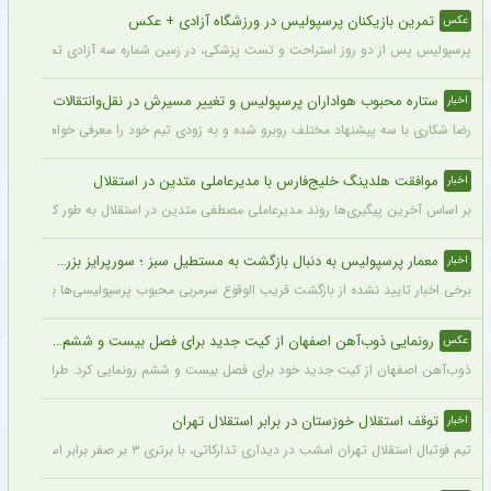
تمرین بازیکنان پرسپولیس در ورزشگاه آزادی + عکس
عکس
پرسپولیس پس از دو روز استراحت و تست پزشکی، در زمین شماره سه آزادی تمرین کرد.
ستاره محبوب هواداران پرسپولیس و تغییر مسیرش در نقل‌وانتقالات
اخبار
رضا شکاری با سه پیشنهاد مختلف روبرو شده و به زودی تیم خود را معرفی خواهد کرد.
موافقت هلدینگ خلیج‌فارس با مدیرعاملی متدین در استقلال
اخبار
بر اساس آخرین پیگیری‌ها روند مدیرعاملی مصطفی متدین در استقلال به طور کامل طی شد
معمار پرسپولیس به دنبال بازگشت به مستطیل سبز ؛ سورپرایز بزرگ در راه است ؟ + جزئیات
اخبار
برخی اخبار تایید نشده از بازگشت قریب الوقوع سرمربی محبوب پرسپولیسی‌ها به دنیای فو
رونمایی ذوب‌آهن اصفهان از کیت جدید برای فصل بیست و ششم + عکس
عکس
ذوب‌آهن اصفهان از کیت جدید خود برای فصل بیست و ششم رونمایی کرد. طراحی پیراهن با
توقف استقلال خوزستان در برابر استقلال تهران
اخبار
تیم فوتبال استقلال تهران امشب در دیداری تدارکاتی، با برتری ۳ بر صفر برابر استقلال خوزستان، با دبل سعید سحرخیزان و گل یاسر آسانی پیروز شد.