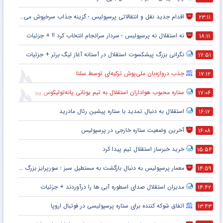
اقدام جدید نقل و انتقالاتی پرسپولیس ؛ گزینه جذاب سرخپوش می شود؟
۲۳:۱۱
نه استقلال نه پرسپولیس ؛ سردار سرانجام انتخاب کرد !! + جزئیات
۱۸:۱۱
نگرانی بزرگ پیشکسوت استقلال در آستانه آغاز لیگ برتر + جزئیات
۱۷:۵۱
جذب دروازه‌بان ملی‌پوش ترکیه‌ای توسط سلتا
۱۷:۱۲
ستاره محبوب هواداران استقلال به تیم یونانی پانه‌تولیکوس پیوست
۱۷:۰۶
استقلال به دنبال تمدید با ستاره پیشین رئال مادرید
۱۶:۱۲
آخرین وضعیت ستاره خارجی در پرسپولیس
۱۶:۰۸
خرید خبرساز استقلال تیم پیدا کرد
۱۵:۵۴
معمار پرسپولیس به دنبال بازگشت به مستطیل سبز ؛ سورپرایز بزرگ در راه است ؟ + جزئیات
۱۴:۵۹
مدیران استقلال صدای اسطوره آبی ها را درآوردند + جزئیات
۱۴:۴۲
اتفاق شوکه کننده برای ستاره پرسپولیسی در فوتبال اروپا
۱۳:۴۳