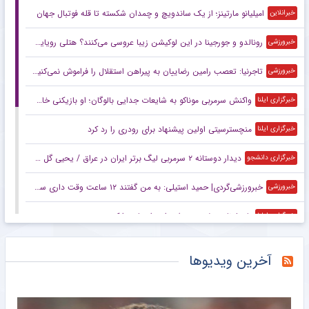
امیلیانو مارتینز؛ از یک ساندویچ و چمدان شکسته تا قله فوتبال جهان
خبرانلاین
رونالدو و جورجینا در این لوکیشن زیبا عروسی می‌کنند؟ هتلی رویایی با قیمت نجومی و امکانات شگفت‌انگیز +تصاویر
خبرورزشی
تاجرنیا: تعصب رامین رضاییان به پیراهن استقلال را فراموش نمی‌کنیم!
خبرورزشی
واکنش سرمربی موناکو به شایعات جدایی بالوگان؛ او بازیکنی خاص است
خبرگزاری ایلنا
منچسترسیتی اولین پیشنهاد برای رودری را رد کرد
خبرگزاری ایلنا
دیدار دوستانه ۲ سرمربی لیگ برتر ایران در عراق / یحیی گل محمدی و علیرضا منصوریان باز به هم رسیدند+ عکس
خبرگزاری دانشجو
خبرورزشی‌گردی| حمید استیلی: به من گفتند ۱۲ ساعت وقت داری سرمربی پرسپولیس شوی/ علی دایی در مورد خیلی چیزها اشتباه می‌کند!
خبرورزشی
بارسلونا حریف جدیدش را در اروپا پیدا کرد
خبرگزاری ایلنا
بارسلونا حریف جدیدش را در اروپا پیدا کرد
خبرگزاری ایلنا
آخرین ویدیوها
اوون خواستار «شکستن قوانین» شد
خبرگزاری ایلنا
تاجرنیا: تعصب رامین رضاییان به پیراهن استقلال را فراموش نمی‌کنیم
خبرگزاری دانشجو