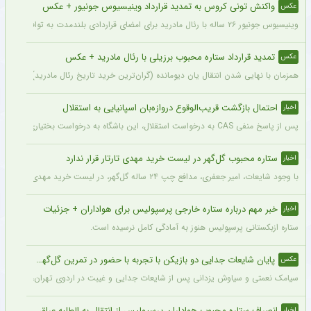
واکنش تونی کروس به تمدید قرارداد وینیسیوس جونیور + عکس
عکس
وینیسیوس جونیور ۲۶ ساله با رئال مادرید برای امضای قراردادی بلندمدت به توافق رسید که او را تا سال ۲۰۳۲ در سانتیاگو برنابئو نگه خواهد داشت و به شایعات درباره احتمال جدایی‌اش از این باشگاه پایان می‌دهد.
تمدید قرارداد ستاره محبوب برزیلی با رئال مادرید + عکس
عکس
همزمان با نهایی شدن انتقال یان دیومانده (گران‌ترین خرید تاریخ رئال مادرید)، تمدید قرارداد وینیسیو
احتمال بازگشت قریب‌الوقوع دروازه‌بان اسپانیایی به استقلال
اخبار
پس از پاسخ منفی CAS به درخواست استقلال، این باشگاه به درخواست بختیاری‌زاده قصد دارد قرارداد آنتونیو آدان، دروازه‌بان اسپانیایی فصل گذشته، را تمدید کند.
ستاره محبوب گل‌گهر در لیست خرید مهدی تارتار قرار ندارد
اخبار
با وجود شایعات، امیر جعفری، مدافع چپ ۲۴ ساله گل‌گهر، در لیست خرید مهدی تارتار قرار ندارد.
خبر مهم درباره ستاره خارجی پرسپولیس برای هواداران + جزئیات
اخبار
ستاره ازبکستانی پرسپولیس هنوز به آمادگی کامل نرسیده است.
پایان شایعات جدایی دو بازیکن با تجربه با حضور در تمرین گل‌گهر + عکس
عکس
سیامک نعمتی و سیاوش یزدانی پس از شایعات جدایی و غیبت در اردوی تهران، دیروز در ت
انصراف ستاره محبوب هواداران پرسپولیس از انتقال به الطلبه عراق
اخبار