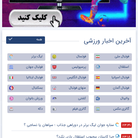
آخرین اخبار ورزشی
همه
فوتبال ملی
فوتسال
لیگ برتر
استقلال
پرسپولیس
فوتبال جهان
فوتبال اسپانیا
فوتبال انگلیس
فوتبال ایتالیا
فوتبال آلمان
منهای فوتبال
بسکتبال
والیبال
کشتی
ورزش بانوان
گالری عکس
گالری فیلم
دکه
ستاره جوان لیگ برتر در دوراهی جذاب ؛ سپاهان یا نساجی ؟
۲۳:۳۱
چرا کاپیتان محبوب استقلال بازی نکرد؟
۲۳:۱۸