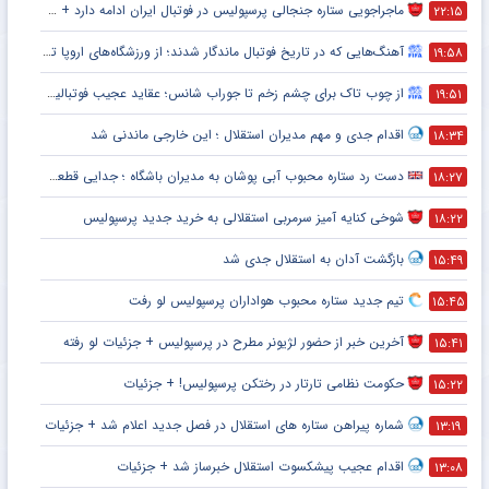
ماجراجویی ستاره جنجالی پرسپولیس در فوتبال ایران ادامه دارد + جزئیات
۲۲:۱۵
آهنگ‌هایی که در تاریخ فوتبال ماندگار شدند؛ از ورزشگاه‌های اروپا تا جام جهانی
۱۹:۵۸
از چوب تاک برای چشم زخم تا جوراب شانس؛ عقاید عجیب فوتبالیست‌ها!
۱۹:۵۱
اقدام جدی و مهم مدیران استقلال ؛ این خارجی ماندنی شد
۱۸:۳۴
دست رد ستاره محبوب آبی پوشان به مدیران باشگاه ؛ جدایی قطعی است !
۱۸:۲۷
شوخی کنایه آمیز سرمربی استقلالی به خرید جدید پرسپولیس
۱۸:۲۲
بازگشت آدان به استقلال جدی شد
۱۵:۴۹
تیم جدید ستاره محبوب هواداران پرسپولیس لو رفت
۱۵:۴۵
آخرین خبر از حضور لژیونر مطرح در پرسپولیس + جزئیات لو رفته
۱۵:۴۱
حکومت نظامی تارتار در رختکن پرسپولیس! + جزئیات
۱۵:۲۲
شماره پیراهن ستاره های استقلال در فصل جدید اعلام شد + جزئیات
۱۳:۱۹
اقدام عجیب پیشکسوت استقلال خبرساز شد + جزئیات
۱۳:۰۸