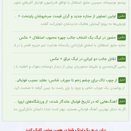
پیتسو موسیمانه، سرمربی سابق استقلال با توافق فدراسیون فوتبال آفریقای جنوبی به‌عنو
اولین تصاویر از ستاره جدید و گران قیمت سرخپوشان پایتخت + عکس
عکس
توپچی‌ها به برونو گیمارش هافبک جدیدشان خوش‌آمد گفتند.
حضور در لیگ یک انتخاب جالب چهره محبوب استقلال + عکس
عکس
ستاره سابق استقلال، با امضای قراردادی یک‌ساله هدایت تیم جزیره قشم را در فصل جدید 
تقابل جالب دو ایرانی در لیگ عراق + عکس
عکس
یحیی گل‌محمدی و علیرضا منصوریان پیش از دیدار دوستانه دهوک و الطلبه با یکدیگر دیدار
از چوب تاک برای چشم زخم تا جوراب شانس؛ عقاید عجیب فوتبالیست‌ها!
اخبار
از پوشیدن یک جوراب خاص و ورود با پای راست به زمین گرفته تا صحبت کردن با تیرک در
آهنگ‌هایی که در تاریخ فوتبال ماندگار شدند؛ از ورزشگاه‌های اروپا تا جام جهانی
اخبار
اگر به دنبال بهترین آهنگ فوتبالی هستید، بهتر است ابتدا داستان شکل‌گیری مشهورترین آه
برای درج بک لینک شما در همین ستون کلیک کنید