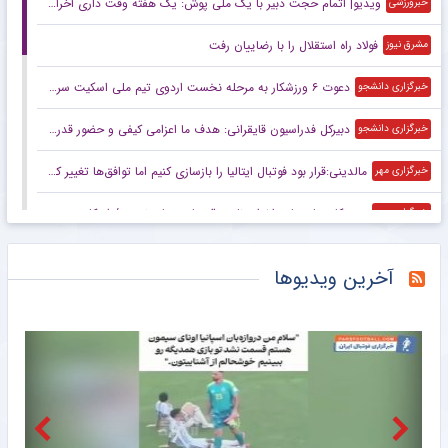
ویدیو| اتمام حجت دبیر با یک ملی پوش: یک هفته وقت داری اخراج نشوی!
خبرورزشی
فولاد راه استقلال را با رضاییان رفت
مشرق نیوز
دعوت ۶ ورزشکار به مرحله نخست اردوی تیم ملی اسکیت سرعت
خبرگزاری دانشجو
دبیرکل فدراسیون قایقرانی: هدف ما اعزامی کیفی و حضور قدرتمند در بازی‌های آسیایی است
خبرگزاری دانشجو
مالدینی:قرار بود فوتبال ایتالیا را بازسازی کنیم اما توافق‌ها تغییر کرد
خبرگزاری مهر
درستکار: بنای ما بر اخراج نایب قهرمان جهان نیست/ او کارت زرد گرفته است
خبرگزاری مهر
واکنش علیرضا دبیر به اخراج یک کشتی‌گیر به خاطر اضافه وزن
خبرگزاری مهر
آخرین ویدیوها
ملی‌پوشان والیبال ساحلی ایران در جمع برترین‌های آسیا
خبرگزاری مهر
زمان برگزاری اردوی اسکیت سواران اعزامی به پاراگوئه مشخص شد
باشگاه خبرنگاران جوان
مشتری جدید و لیگ برتری برای رامین رضاییان
خبرورزشی
ویدیو| افتتاحیه پر سر و صدای فدراسیون برای رونمایی از VAR سیار/ حضور مهدی تاج در ون
خبرورزشی