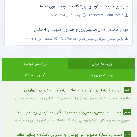
پیرامون حوادث سکوهای ورزشگاه ها ؛ وقت درویِ بادها
Parsfootball Multi media
دوشنبه ۱ دی ۱۴۰۴ | ۱۰:۰۹
دیدار صمیمی عادل فردوسی‌پور و همایون شجریان + عکس
پارس فوتبال ؛ خبرگزاری فوتبال ایران ParsFootball
دوشنبه ۱ دی ۱۴۰۴ | ۷:۴۴
پربیننده ترین
بر اساس توصیه
پربحث ترین ها
آخرین نظرات
شوخی کنایه آمیز سرمربی استقلالی به خرید جدید پرسپولیس
اخبار
ابوالفضل جلالی مدافع سابق تیم فوتبال استقلال در ابتدای بازی دوستانه امروز با آلومینی
عجیب اما واقعی؛ دیس‌بک محمدرضا گلزار به کریس رونالدو + عکس
عکس
استوری محمدرضا گلزار از خودروهای پارکینگ خانه‌اش با واکنش کاربران همراه شده و برخی 
دست رد ستاره محبوب آبی پوشان به مدیران باشگاه ؛ جدایی قطعی است !
اخبار