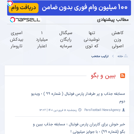
مطالب پیشنهادی
کاهش
تنها
سیگنال
۱
اسپری
وزن
نوشیدنی
رایگان
میلیارد
بیدکش
اصولی
که توی
سرمایه
اعتبار
تارومار
فقط با
این
گذاری
خرید
با
خانه
ترکیب منتخب
چربیسوز
هوای
میخوای؟
قسطی
اثرفوری
گیاهی70%تخفیف
سرد
ثبت نام
طلا | ۱۸
،
برای
کن
ماهه
محافظ
ببین و بگو
کبدت
پرداخت
لباس
خوبه
کن
در
55%تخفیف
مقابل
مسابقه جذاب و پر طرفدار پارس فوتبال ( شماره ۹۹ ) ؛ ویدیو
تا
بید
دوم
امشب
ParsFootball NewsAgency
پنجشنبه ۱۸ فروردین ۱۴۰۱ | ۱۳:۲۶
خبر خوش برای کاربران پارس فوتبال ؛ مسابقه جذاب ببین و
بگو (شماره ۹۹) ؛ با جوایز میلیونی !