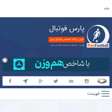
خانه
پارس فوتبال
اولین پایگاه تخصصی فوتبال ایران
www.ParsFootball.com
پارس
فوتبال