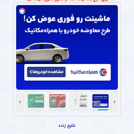
›
‹
نتایج زنده