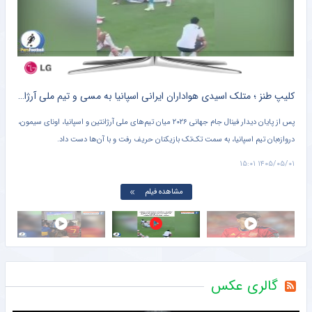
منصوریان به دنبال جذب مدافع سابق استقلال
خبرورزشی
ه
کلیپ طنز ؛ متلک اسیدی هواداران ایرانی اسپانیا به مسی و تیم ملی آرژانتین + سند
ه
پس از پایان دیدار فینال جام جهانی ۲۰۲۶ میان تیم‌های ملی آرژانتین و اسپانیا، اونای سیمون،
در و
دروازه‌بان تیم اسپانیا، به سمت تک‌تک بازیکنان حریف رفت و با آن‌ها دست داد.
آرژا
می‌ب
۱۴:۵۲
۱۴۰۵/۰۵/۰۱ ۱۵:۰۱
مشاهده فیلم
گالری عکس