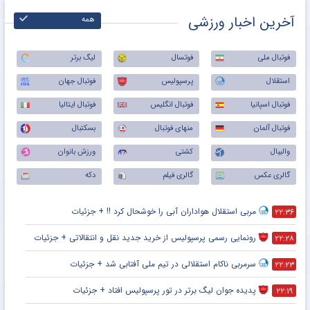
آخرین اخبار ورزشی
همه
فوتبال ملی
فوتسال
لیگ برتر
استقلال
پرسپولیس
فوتبال جهان
فوتبال اسپانیا
فوتبال انگلیس
فوتبال ایتالیا
فوتبال آلمان
منهای فوتبال
بسکتبال
والیبال
کشتی
ورزش بانوان
گالری عکس
گالری فیلم
دکه
مربی استقلال هواداران آبی را خوشحال کرد !! + جزئیات
۲۲:۳۶
رونمایی رسمی پرسپولیس از خرید جدید نقل و انتقالاتی + جزئیات
۲۲:۲۸
سرمربی ناکام استقلالی در تیم ملی آفتابی شد + جزئیات
۲۲:۲۳
پدیده جوان لیگ برتر در تور پرسپولیس افتاد + جزئیات
۲۲:۱۹