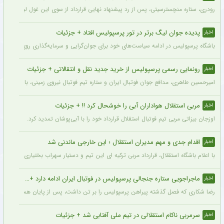
رودری، ستاره منچسترسیتی، پس از رد پیشنهاد نهایی قرارداد از سوی این غول لیگ برتری،
پدیده جوان لیگ برتر در تور پرسپولیس افتاد + جزئیات
اخبار
باشگاه پرسپولیس در ادامه سیاست‌های خود برای جوان‌گرایی و سرمایه‌گذاری روی استعدادهای آینده فوتبال ایران، ک
رونمایی رسمی پرسپولیس از خرید جدید نقل و انتقالاتی + جزئیات
اخبار
امیرحسین طاهری، مدافع جوان فوتبال ایران و ستاره تیم فوتبال نیروی زمینی، با قرارداد
مربی استقلال هواداران آبی را خوشحال کرد !! + جزئیات
اخبار
اوزجان بیزاتی مربی تیم فوتبال استقلال قرارداد خود را با آبی‌پوشان تمدید کرد.
اقدام جدی و مهم مدیران استقلال ؛ این خارجی ماندنی شد
اخبار
با اعلام باشگاه استقلال، قرارداد مربی ترکیه ای این تیم و دستیار سهراب بختیاری زاده تمد
ماجراجویی ستاره جنجالی پرسپولیس در فوتبال ایران ادامه دارد + جزئیات
اخبار
رضا شکاری که فصل گذشته پیراهن پرسپولیس را بر تن داشت، پس از پایان همکاری با این
سرمربی ناکام استقلالی در تیم ملی آفتابی شد + جزئیات
اخبار