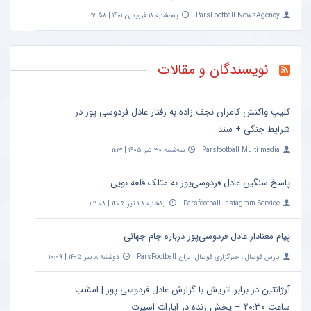
ParsFootball NewsAgency
پنجشنبه ۱۸ فروردین ۱۴۰۱ | ۱۲:۵۸
نویسندگان و مقالات
کلیپ واکنش کامران نجف زاده به رفتار عادل فردوسی پور در
شرایط جنگی + سند
Parsfootball Multi media
سه‌شنبه ۳۰ تیر ۱۴۰۵ | ۱۱:۱۳
پاسخ سنگین عادل فردوسی‌پور به متلک قلعه نویی
Parsfootball Instagram Service
یکشنبه ۲۸ تیر ۱۴۰۵ | ۲۲:۰۸
پیام معنادار عادل فردوسی‌پور درباره جام جهانی
پارس فوتبال ؛ خبرگزاری فوتبال ایران ParsFootball
دوشنبه ۸ تیر ۱۴۰۵ | ۱۰:۰۹
آرژانتین در برابر اتریش با گزارش عادل فردوسی پور | امشب
ساعت ۲۰:۳۰ – پخش زنده در اپارات اسپرت