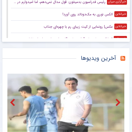
رئیس فدراسیون بدمینتون: قول مدال نمی‌دهم، اما امیدوارم در ناگویا و داکار اتفاقات خوبی بیفتد/ هدف اصلی ما کسب سهمیه المپیک لس‌آنجلس است
خبرگزاری میزان
الکس نوری به مک‌دونالد روی آورد!
خبرانلاین
عکس| رونمایی از کیت زیبای رم با چهره‌ای جذاب
خبرانلاین
کوشکی دوباره جان گرفت؛ پاس گل و امیدواری برای استقلال
خبرورزشی
گران‌ترین دروازه‌بان تاریخ بریتانیا در زمین ولز!
خبرانلاین
آخرین ویدیوها
تونل زمان| تیم ملی با گل‌های علی دایی روی سکو رفت/ زخم کاری ایران بر پیکر بحرین
خبرورزشی
اخراج میلاد محمدی در اولین بازی فیکس
خبرورزشی
با تصمیم فدراسیون بین‌المللی وزنه‌برداری؛ رکورد‌های جهانی یوسفی و نصیری حفظ شد
باشگاه خبرنگاران جوان
بازدید سرپرست فدراسیون پارادوومیدانی از دومین اردوی تیم ملی مردان
خبرگزاری مهر
عکس| اخراج ملی‌پوش فوتبال ایران در ۱۲ دقیقه!
خبرانلاین