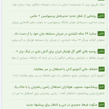
میلاد زکی‌پور پس از مصدومیت جزئی در دیدار دوستانه تراکتور، روند درمان خود را پشت 
رونمایی از شغل جدید مدیرعامل پرسپولیس + عکس
عکس
پیمان حدادی، مدیرعامل جوان باشگاه پرسپولیس، به عنوان سفیر افتخاری ورزش چوگان ان
ستاره ۲۴ ساله تایلندی در جریان مسابقه جان خود را از دست داد + عکس
عکس
صفوان آوائه، وینگر ۲۴ ساله تایلندی، در جریان یک مسابقه فوتبال بر اثر برخورد صاعقه جان خود را از دست داد.
روحیه بالای آقای گل فوتبال ایران برای آتش بازی در لیگ برتر + عکس
عکس
شهریار مغانلو در شرایطی پیراهن تراکتور را بر تن کرده که برخلاف بسیاری از مهاجمان نامدا
اختلاف مالی آنتونیو آدان با استقلال بر سر مطالبات
اخبار
آنتونیو آدان، دروازه‌بان سابق استقلال، به دلیل اختلاف بر سر مبلغ مطالبات (۱۰۰ تا ۲۰۰ هزار یورو) قصد شکایت از باشگاه را دارد.
پیشکسوت محبوب هواداران استقلال رامین رضاییان را با خاک یکسان کرد + جزئیات
اخبار
شاهرخ بیانی پیشکسوت استقلال گفت : رامین رضاییان برای استقلال به غیر از بازار گرمی ک
سکوت فرهاد مجیدی در دبی و انتظار برای پیشنهاد جدید
اخبار