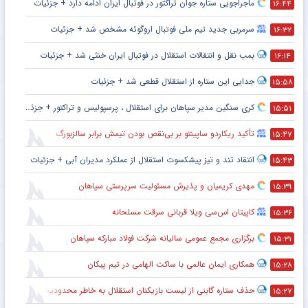
ماجراجویی ستاره جوان تراکتور در فوتبال ایران ادامه دارد + جزئیات
۱۶:۴۴
سرمربی جدید تیم ملی فوتبال اروگوئه مشخص شد + جزئیات
۱۶:۳۲
بمب نقل و انتقالات استقلال در فوتبال ایران خنثی شد + جزئیات
۱۶:۱۴
جدایی این ستاره از استقلال قطعی شد + جزئیات
۱۵:۵۸
کری سنگین مدیر سپاهان برای استقلال ، پرسپولیس و تراکتور + جزئیات
۱۵:۵۱
تأکید ریکاردو ساپینتو بر بی‌نقص بودن تیمش برابر سالزبورگ
۱۵:۴۷
انتقاد تند و تیز پیشکسوت استقلال از عملکرد مدیران آبی + جزئیات
۱۵:۴۳
مهدی کریمیان و پذیرش مسئولیت سرپرستی سپاهان
۱۵:۳۹
کاپیتان اس‌سی ویلا قربانی سرقت مسلحانه
۱۵:۳۶
برگزاری مجمع عمومی سالیانه شرکت فولاد مبارکه سپاهان
۱۵:۳۱
همکاری ایمان عالمی با ساکت الهامی در تیم پیکان
۱۵:۲۸
حذف ستاره گابنی از لیست بازیکنان استقلال به خاطر محدودیت نقل‌وانتقالاتی
۱۵:۲۷