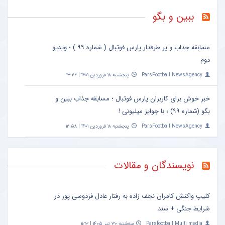
ببین و بگو
مسابقه جذاب و پر طرفدار پارس فوتبال ( شماره ۹۹ ) ؛ ویدیو
دوم
ParsFootball NewsAgency
پنجشنبه ۱۸ فروردین ۱۴۰۱ | ۱۳:۲۶
خبر خوش برای کاربران پارس فوتبال ؛ مسابقه جذاب ببین و
بگو (شماره ۹۹) ؛ با جوایز میلیونی !
ParsFootball NewsAgency
پنجشنبه ۱۸ فروردین ۱۴۰۱ | ۱۲:۵۸
نویسندگان و مقالات
کلیپ واکنش کامران نجف زاده به رفتار عادل فردوسی پور در
شرایط جنگی + سند
Parsfootball Multi media
سه‌شنبه ۳۰ تیر ۱۴۰۵ | ۱۱:۱۳