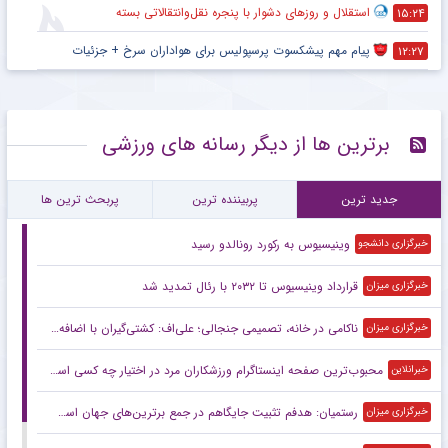
استقلال و روزهای دشوار با پنجره نقل‌وانتقالاتی بسته
۱۵:۲۴
پیام مهم پیشکسوت پرسپولیس برای هواداران سرخ + جزئیات
۱۲:۲۷
برترین ها از دیگر رسانه های ورزشی
جدید ترین
پربیننده ترین
پربحث ترین ها
وینیسیوس به رکورد رونالدو رسید
خبرگزاری دانشجو
قرارداد وینیسیوس تا ۲۰۳۲ با رئال‌ تمدید شد
خبرگزاری میزان
ناکامی در خانه، تصمیمی جنجالی؛ علی‌اف: کشتی‌گیران با اضافه‌وزن از تیم ملی اخراج می‌شوند!
خبرگزاری میزان
محبوب‌ترین صفحه اینستاگرام ورزشکاران مرد در اختیار چه کسی است؟
خبرانلاین
رستمیان: هدفم تثبیت جایگاهم در جمع برترین‌های جهان است/ برای درخشش در هر دو ماده آماده می‌شوم
خبرگزاری میزان