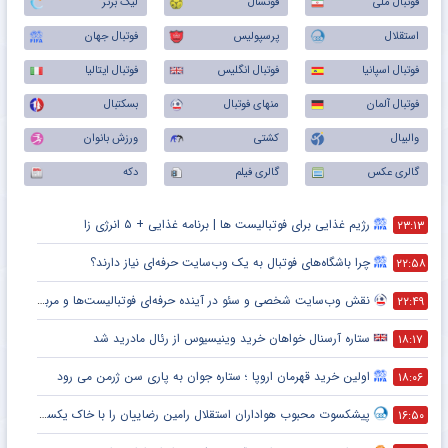
فوتبال ملی
فوتسال
لیگ برتر
استقلال
پرسپولیس
فوتبال جهان
فوتبال اسپانیا
فوتبال انگلیس
فوتبال ایتالیا
فوتبال آلمان
منهای فوتبال
بسکتبال
والیبال
کشتی
ورزش بانوان
گالری عکس
گالری فیلم
دکه
رژیم غذایی برای فوتبالیست ها | برنامه غذایی + ۵ انرژی زا
۲۳:۱۳
چرا باشگاه‌های فوتبال به یک وب‌سایت حرفه‌ای نیاز دارند؟
۲۲:۵۸
نقش وب‌سایت شخصی و سئو در آینده حرفه‌ای فوتبالیست‌ها و مربیان
۲۲:۴۹
ستاره آرسنال خواهان خرید وینیسیوس از رئال مادرید شد
۱۸:۱۷
اولین خرید قهرمان اروپا ؛ ستاره جوان به پاری سن ژرمن می رود
۱۸:۰۶
پیشکسوت محبوب هواداران استقلال رامین رضاییان را با خاک یکسان کرد + جزئیات
۱۶:۵۰