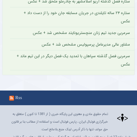
ستاره فصل گذشته آریو اسلامشهر به چادرملو ملحق شد + عکس
ستاره ۲۴ ساله تایلندی در جریان مسابقه جان خود را از دست داد +
عکس
سرمربی جدید تیم زنان منچستریونایتد مشخص شد + عکس
مشاور عالی مدیرعامل پرسپولیس مشخص شد + عکس
سرمربی فصل گذشته سپاهان با تمدید یک فصل دیگر در این تیم ماند +
عکس
Rss
تمام حقوق مادی و معنوی این پایگاه خبری ( از 1381 تا کنون ) متعلق به
خبرگزاری فوتبال ایران ، پارس فوتبال است و استفاده از مطالب بنا بر قانون
حق مولف تنها با ذکر آدرس لینک منبع بلامانع است.