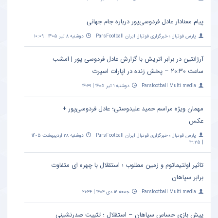
پیام معنادار عادل فردوسی‌پور درباره جام جهانی
پارس فوتبال ؛ خبرگزاری فوتبال ایران ParsFootball
دوشنبه ۸ تیر ۱۴۰۵ | ۱۰:۰۹
آرژانتین در برابر اتریش با گزارش عادل فردوسی پور | امشب
ساعت ۲۰:۳۰ – پخش زنده در اپارات اسپرت
Parsfootball Multi media
دوشنبه ۱ تیر ۱۴۰۵ | ۱۴:۳۱
مهمان ویژه مراسم حمید علیدوستی؛ عادل فردوسی‌پور +
عکس
پارس فوتبال ؛ خبرگزاری فوتبال ایران ParsFootball
دوشنبه ۲۸ اردیبهشت ۱۴۰۵
| ۱۳:۲۵
تاثیر اولتیماتوم و زمین مطلوب ؛ استقلال با چهره ای متفاوت
برابر سپاهان
Parsfootball Multi media
جمعه ۱۲ دی ۱۴۰۴ | ۲۱:۴۴
پیش بازی حساس سپاهان – استقلال ؛ تثبیت صدرنشینی