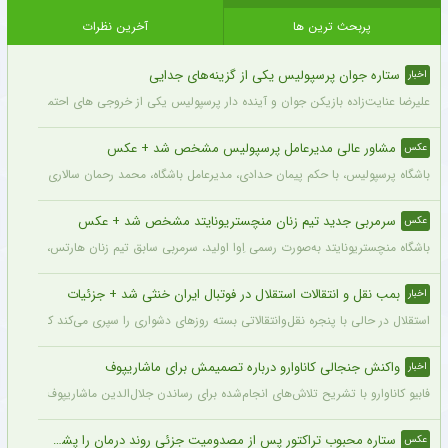
پربحث ترین ها
آخرین نظرات
ستاره جوان پرسپولیس یکی از گزینه‌های جدایی
اخبار
علیرضا عنایت‌زاده بازیکن جوان و آینده دار پرسپولیس یکی از خروجی های احتمالی باشگاه
مشاور عالی مدیرعامل پرسپولیس مشخص شد + عکس
عکس
باشگاه پرسپولیس، با حکم پیمان حدادی، مدیرعامل باشگاه، محمد رحمان سالاری به عنوان
سرمربی جدید تیم زنان منچستریونایتد مشخص شد + عکس
عکس
باشگاه منچستریونایتد به‌صورت رسمی اِوا اولید، سرمربی سابق تیم زنان هارتس، را به‌عنوا
بمب نقل و انتقالات استقلال در فوتبال ایران خنثی شد + جزئیات
اخبار
استقلال در حالی با پنجره نقل‌وانتقالاتی بسته روزهای دشواری را سپری می‌کند که در همی
واکنش جنجالی کاناوارو درباره تصمیمش برای ماشاریپوف
اخبار
فابیو کاناوارو با تشریح تلاش‌های انجام‌شده برای رساندن جلال‌الدین ماشاریپوف به جام
ستاره محبوب تراکتور پس از مصدومیت جزئی روند درمان را پشت سر گذاشت + عکس
عکس