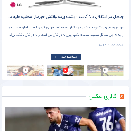
ید کرد ؛ ژنرال رفتنی شد ؟!! + کلیپ پربازدید
جنجال در استقلال بالا گرفت ؛ پشت پرده واکنش خبرساز اسطوره علیه مهدی قایدی + کلیپ پربازدید
افش
مهدی رحمتی پیشکسوت استقلال در واکنش به مصاحبه مهدی قایدی گفت : اجازه بدهید من
مارک
راجع به این مسائل سخیف صحبت نکنم، چون نه در شأن من است و نه در شأن باشگاه بزرگ
خاص 
استقلال. قرار نیست هر کسی راجع به چیزهایی که در تخیلاتش اتفاق میفتد صحبت کند و من
بتوا
۱۱:۴۱
۱۴۰۵/۰۵/۰۸ ۱۸:۲۸
هم پاسخ بدهم.
مشاهده فیلم
گالری عکس