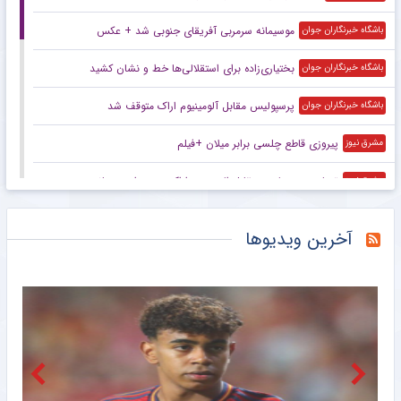
موسیمانه سرمربی آفریقای جنوبی شد + عکس
باشگاه خبرنگاران جوان
بختیاری‌زاده برای استقلالی‌ها خط و نشان کشید
باشگاه خبرنگاران جوان
پرسپولیس مقابل آلومینیوم اراک متوقف شد
باشگاه خبرنگاران جوان
پیروزی قاطع چلسی برابر میلان +فیلم
مشرق نیوز
تساوی پرسپولیس مقابل الومینیوم اراک در دیدار دوستانه
مشرق نیوز
توقف پرسپولیس مقابل آلومینیوم در دیدار تدارکاتی
خبرگزاری دانشجو
آخرین ویدیوها
پیروزی تراکتور مقابل شمس‌آذر در آخرین دیدار تدارکاتی
خبرگزاری میزان
عابدزاده در انتظار یک پیشنهاد اروپایی
خبرانلاین
ویدیو| خلاصه بازی چلسی ۳ – میلان ۰/ ژائو پدرو دو گل زد
خبرورزشی
سرمربی اسبق استقلال با آفریقای جنوبی بست + عکس
خبرگزاری تابناک