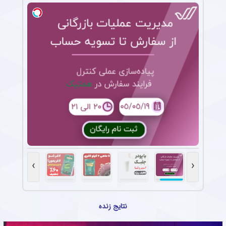
›
‹
نتایج زنده