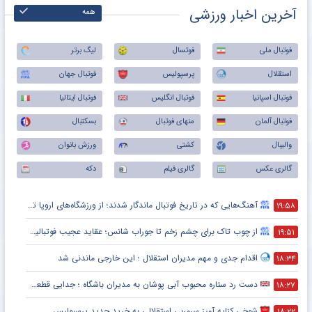
آخرین اخبار ورزشی
همه
فوتبال ملی
فوتسال
لیگ برتر
استقلال
پرسپولیس
فوتبال جهان
فوتبال اسپانیا
فوتبال انگلیس
فوتبال ایتالیا
فوتبال آلمان
منهای فوتبال
بسکتبال
والیبال
کشتی
ورزش بانوان
گالری عکس
گالری فیلم
دکه
آهنگ‌هایی که در تاریخ فوتبال ماندگار شدند؛ از ورزشگاه‌های اروپا تا جام جهانی
۱۹:۵۸
از چوب تاک برای چشم زخم تا جوراب شانس؛ عقاید عجیب فوتبالیست‌ها!
۱۹:۵۱
اقدام جدی و مهم مدیران استقلال ؛ این خارجی ماندنی شد
۱۸:۳۴
دست رد ستاره محبوب آبی پوشان به مدیران باشگاه ؛ جدایی قطعی است !
۱۸:۲۷
شوخی کنایه آمیز سرمربی استقلالی به خرید جدید پرسپولیس
۱۸:۲۲