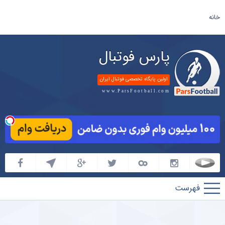
خانه
پارس فوتبال
اولین پایگاه تخصصی فوتبال ایران
www.ParsFootball.com
پارس
فوتبال