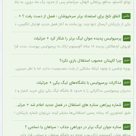
ژوائو کانسلو، مدافع پرتغالی الهلال، سرانجام پس از حدود یک ماه دوری، به باشگاه عربست
اتفاق تلخ برای استعداد برتر سرخپوشان ؛ فصل از دست رفت ؟ + عکس
عکس
یکی از بازیکنان آرسنال تنها چند روز مانده به آغاز فصل جدید فوتبال انگلیس، دچار مصد
پرسپولیس پدیده جوان لیگ برتر را شکار کرد + جزئیات
اخبار
کوروش اژدهاکش پدیده ۱۸ ساله آلومینیوم اراک به پرسپولیس پیوست. مدت قرارداد اژدهاکش با پرسپولیس به مدت ۴ سال است.
چرا کاپیتان محبوب استقلال بازی نکرد؟
اخبار
روزبه چشمی با وجود اینکه مشکلی از بابت مصدومیت ندارد، اما با نظر سرمربی استقلال در
مذاکرات پرسپولیس با باشگاه‌های لیگ یکی + جزئیات
اخبار
مدیران پرسپولیس مذاکراتی را با حدود ۵ باشگاه لیگ یکی برای خرید امتیاز و تشکیل تیم «ب» آغاز کرده‌اند.
شماره پیراهن ستاره های استقلال در فصل جدید اعلام شد + جزئیات
اخبار
طبق تصاویری که رسانه رسمی استقلالی‌ها منتشر کرده، می‌توان شماره بازیکنان این تیم ر
ستاره جوان لیگ برتر در دوراهی جذاب ؛ سپاهان یا نساجی ؟
اخبار
مدافع جوان آلومینیوم اراک مورد توجه دو باشگاه سپاهان و نساجی قرار دارد.