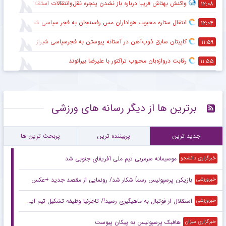
واکنش بهتاش فریبا درباره باز نشدن پنجره نقل‌وانتقالات استقلال
۱۲:۰۸
انتقال ستاره محبوب هواداران مس رفسنجان به فجر سپاسی شیراز
۱۲:۰۴
کاپیتان سابق ذوب‌آهن در آستانه پیوستن به فجرسپاسی شیراز
۱۱:۵۹
رقابت دروازه‌بان محبوب تراکتور با علیرضا بیرانوند
۱۱:۵۵
برترین ها از دیگر رسانه های ورزشی
جدید ترین
پربیننده ترین
پربحث ترین ها
موسیمانه سرمربی تیم ملی آفریقای جنوبی شد
خبرگزاری دانشجو
بازیکن پرسپولیس رسماً شکار شد/ رونمایی از مقصد جدید +عکس
خبرورزشی
استقلال از فوتبال به ماهیگیری رسید!/ تاجرنیا وظیفه تشکیل تیم این رشته را به من سپرد
خبرورزشی
هافبک پرسپولیس به پیکان پیوست
خبرگزاری میزان