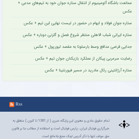
ممانعت باشگاه آلومینیوم از انتقال ستاره جوان خود به تیم‌های مدعی +
عکس
ستاره جوان فولاد و ابهام در حضور در لیست نهایی این تیم + عکس
ستاره ایرانی شباب الاهلی منتظر شروع فصل و گلزنی دوباره + عکس
جدایی قرضی مدافع وسط بارسلونا به مقصد لیورپول + عکس
رضایت سرمربی پیکان از عملکرد بازیکنان جوان تیم + عکس
ستاره آرژانتینی رئال مادرید در مسیر فیورنتینا + عکس
Rss
تمام حقوق مادی و معنوی این پایگاه خبری ( از 1381 تا کنون ) متعلق به
خبرگزاری فوتبال ایران ، پارس فوتبال است و استفاده از مطالب بنا بر قانون
حق مولف تنها با ذکر آدرس لینک منبع بلامانع است.