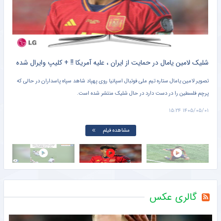
توقف پرسپولیس مقابل آلومینیوم در آخرین دیدار تدارکاتی پیش فصل
خبرگزاری میزان
کلیپ دیده نشده از وحشت خنده دار برادر کوچک یامال از لولوی تیم ملی اسپانیا + سند
شلیک لامین یامال در حمایت از ایران ، علیه آمریکا !! + کلیپ وایرال شده
تصویر لامین یامال ستاره تیم ملی فوتبال اسپانیا روی پهپاد شاهد سپاه پاسداران در حالی که
پرچم فلسطین را در دست دارد در حال شلیک منتشر شده است.
دروا
۱۵:۰۱
۱۴۰۵/۰۵/۰۱ ۱۵:۲۴
مشاهده فیلم
گالری عکس