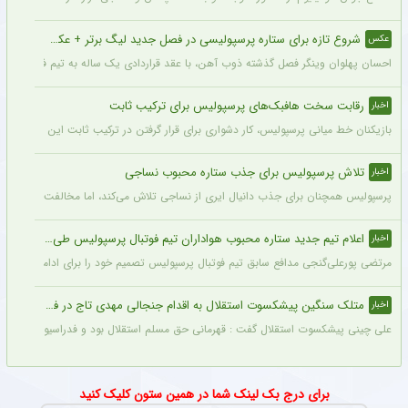
شروع تازه برای ستاره پرسپولیسی در فصل جدید لیگ برتر + عکس
عکس
احسان پهلوان وینگر فصل گذشته ذوب آهن، با عقد قراردادی یک ساله به تیم فجر شهید
رقابت سخت هافبک‌های پرسپولیس برای ترکیب ثابت
اخبار
بازیکنان خط میانی پرسپولیس، کار دشواری برای قرار گرفتن در ترکیب ثابت این تیم خواه
تلاش پرسپولیس برای جذب ستاره محبوب نساجی
اخبار
پرسپولیس همچنان برای جذب دانیال ایری از نساجی تلاش می‌کند، اما مخالفت نساجی 
اعلام تیم جدید ستاره محبوب هواداران تیم فوتبال پرسپولیس طی ۴۸ ساعت آینده
اخبار
مرتضی پورعلی‌گنجی مدافع سابق تیم فوتبال پرسپولیس تصمیم خود را برای ادامه فوتبال د
متلک سنگین پیشکسوت استقلال به اقدام جنجالی مهدی تاج در فدراسیون فوتبال
اخبار
علی چینی پیشکسوت استقلال گفت : قهرمانی حق مسلم استقلال بود و فدراسیون باید آن را اع
برای درج بک لینک شما در همین ستون کلیک کنید