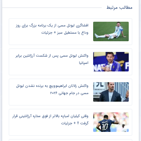
مطالب مرتبط
افشاگری لیونل مسی از یک برنامه بزرگ برای روز
وداع با مستطیل سبز + جزئیات
واکنش لیونل مسی پس از شکست آرژانتین برابر
اسپانیا
واکنش زلاتان ابراهیموویچ به برنده نشدن لیونل
مسی در جام جهانی ۲۰۲۶
وقتی کیلیان امباپه بالاتر از فوق ستاره آرژانتینی قرار
گرفت !! + جزئیات