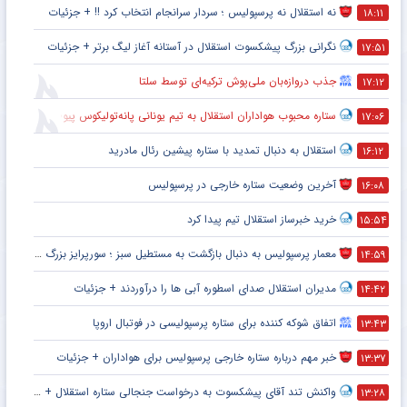
نه استقلال نه پرسپولیس ؛ سردار سرانجام انتخاب کرد !! + جزئیات
۱۸:۱۱
نگرانی بزرگ پیشکسوت استقلال در آستانه آغاز لیگ برتر + جزئیات
۱۷:۵۱
جذب دروازه‌بان ملی‌پوش ترکیه‌ای توسط سلتا
۱۷:۱۲
ستاره محبوب هواداران استقلال به تیم یونانی پانه‌تولیکوس پیوست
۱۷:۰۶
استقلال به دنبال تمدید با ستاره پیشین رئال مادرید
۱۶:۱۲
آخرین وضعیت ستاره خارجی در پرسپولیس
۱۶:۰۸
خرید خبرساز استقلال تیم پیدا کرد
۱۵:۵۴
معمار پرسپولیس به دنبال بازگشت به مستطیل سبز ؛ سورپرایز بزرگ در راه است ؟ + جزئیات
۱۴:۵۹
مدیران استقلال صدای اسطوره آبی ها را درآوردند + جزئیات
۱۴:۴۲
اتفاق شوکه کننده برای ستاره پرسپولیسی در فوتبال اروپا
۱۳:۴۳
خبر مهم درباره ستاره خارجی پرسپولیس برای هواداران + جزئیات
۱۳:۳۷
واکنش تند آقای پیشکسوت به درخواست جنجالی ستاره استقلال + جزئیات
۱۳:۲۸