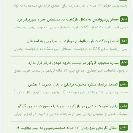
وینیسیوس جونیور ۲۶ ساله با رئال مادرید برای امضای قراردادی بلندمدت به توافق رسید که او را تا سال ۲۰۳۲ در سانتیاگو برنابئو نگه خواهد داشت و به شایعات درباره احتمال جدایی‌اش از این باشگاه پایان می‌دهد.
معمار پرسپولیس به دنبال بازگشت به مستطیل سبز ؛ سورپرایز بزرگ در راه است ؟ + جزئیات
اخبار
برخی اخبار تایید نشده از بازگشت قریب الوقوع سرمربی محبوب پرسپولیسی‌ها به دنیای فو
احتمال بازگشت قریب‌الوقوع دروازه‌بان اسپانیایی به استقلال
اخبار
پس از پاسخ منفی CAS به درخواست استقلال، این باشگاه به درخواست بختیاری‌زاده قصد دارد قرارداد آنتونیو آدان، دروازه‌بان اسپانیایی فصل گذشته، را تمدید کند.
ستاره محبوب گل‌گهر در لیست خرید مهدی تارتار قرار ندارد
اخبار
با وجود شایعات، امیر جعفری، مدافع چپ ۲۴ ساله گل‌گهر، در لیست خرید مهدی تارتار قرار ندارد.
تمدید قرارداد ستاره محبوب برزیلی با رئال مادرید + عکس
عکس
همزمان با نهایی شدن انتقال یان دیومانده (گران‌ترین خرید تاریخ رئال مادرید)، تمدید قرارداد وینیسیو
پایان شایعات جدایی دو بازیکن با تجربه با حضور در تمرین گل‌گهر + عکس
عکس
سیامک نعمتی و سیاوش یزدانی پس از شایعات جدایی و غیبت در اردوی تهران، دیروز در ت
انتقال تاریخی دروازه‌بان ۲۳ ساله منچسترسیتی به لیدز یونایتد + عکس
عکس