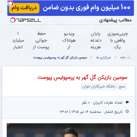
مطالب پیشنهادی
چربی‌سوزی
پایان
ویدیو
حفظ
۱
واقعی با
دغدغه
هولناک
جوانی
میلیارد
یک
هزینه
از
پوست از
اعتبار
دمنوش
های
جوان
اعماق
خرید
خانه
خبرگزاری ها
سومین بازیکن گل گهر به پرسپولیس پیوست
خوش‌طعم!
دندان
کارتن
دریا با
طلا |
(تعداد
پزشکی
خوابی
جلبک
بدون
محدود)
با پک
که
اسپیرولینا
ضامن
سومین بازیکن گل گهر به پرسپولیس پیوست
قبل از
سفید
میلیاردر
و چک
منبع : باشگاه خبرنگاران جوان
تموم شدن
کننده
شد.
بخر
خانگی
آموزش
رایگان
تعداد نظرات کاربران :
۰ نظر
تاریخ انتشار : سه‌شنبه ۱۶ تیر ۱۴۰۵ | ۲۳:۰۸