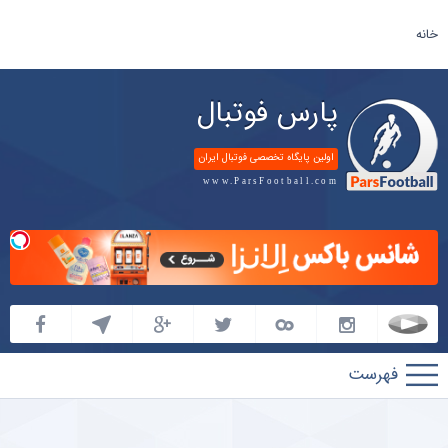
خانه
پارس فوتبال
اولین پایگاه تخصصی فوتبال ایران
www.ParsFootball.com
پارس
فوتبال