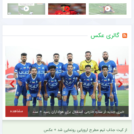
گالری عکس
مشاهده
خبری جدید از ستاره خارجی استقلال برای هواداران رسید + سند
ا
از کیت جذاب تیم مطرح اروپایی رونمایی شد + عکس