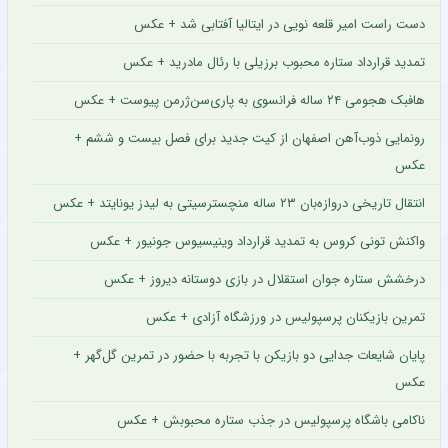
دست راست امیر قلعه نویی در ایتالیا آفتابی شد + عکس
تمدید قرارداد ستاره محبوب برزیلی با رئال مادرید + عکس
هافبک هجومی ۲۴ ساله فرانسوی به پاری‌سن‌ژرمن پیوست + عکس
رونمایی ذوب‌آهن اصفهان از کیت جدید برای فصل بیست و ششم +
عکس
انتقال تاریخی دروازه‌بان ۲۳ ساله منچسترسیتی به لیدز یونایتد + عکس
واکنش تونی کروس به تمدید قرارداد وینیسیوس جونیور + عکس
درخشش ستاره جوان استقلال در بازی دوستانه دیروز + عکس
تمرین بازیکنان پرسپولیس در ورزشگاه آزادی + عکس
پایان شایعات جدایی دو بازیکن با تجربه با حضور در تمرین گل‌گهر +
عکس
ناکامی باشگاه پرسپولیس در جذب ستاره محبوبش + عکس