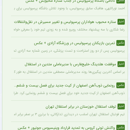
ناکامی باشگاه پرسپولیس در جذب ستاره محبوبش + عکس
عکس
احمد نوراللهی، هافبک سابق پرسپولیس، با وجود تلاش باشگاه پرسپولیس برای بازگشت او، 
ستاره محبوب هواداران پرسپولیس و تغییر مسیرش در نقل‌وانتقالات
اخبار
رضا شکاری با سه پیشنهاد مختلف روبرو شده و به زودی تیم خود را معرفی خواهد کرد.
تمرین بازیکنان پرسپولیس در ورزشگاه آزادی + عکس
عکس
پرسپولیس پس از دو روز استراحت و تست پزشکی، در زمین شماره سه آزادی تمرین کرد.
موافقت هلدینگ خلیج‌فارس با مدیرعاملی متدین در استقلال
اخبار
بر اساس آخرین پیگیری‌ها روند مدیرعاملی مصطفی متدین در استقلال به طور کامل طی شد
رونمایی ذوب‌آهن اصفهان از کیت جدید برای فصل بیست و ششم + عکس
عکس
ذوب‌آهن اصفهان از کیت جدید خود برای فصل بیست و ششم رونمایی کرد. طراحی پیراهن با
توقف استقلال خوزستان در برابر استقلال تهران
اخبار
تیم فوتبال استقلال تهران امشب در دیداری تدارکاتی، با برتری ۳ بر صفر برابر استقلال خوزستان، با دبل سعید سحرخیزان و گل یاسر آسانی پیروز شد.
واکنش تونی کروس به تمدید قرارداد وینیسیوس جونیور + عکس
عکس