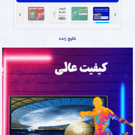
›
‹
نتایج زنده