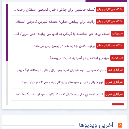
کشف جانشین برای جلالی/ خیال کادرفنی استقلال راحت شد
باشگاه خبرنگاران جوان
رقابت برای پیراهن اصلی/ دغدغه شیرین کادرفنی استقلال در آستانه آغاز لیگ
باشگاه خبرنگاران جوان
استقلالی‌ها حق نداشتند با گرمکن به اتاق من بیایند؛ حتی مربی/ قلعه‌نویی گفت فرهاد مجیدی را نمی‌خواهم! +ویدیو
خبرورزشی
بیفوما فصل جدید هم در پرسپولیس می‌ماند
باشگاه خبرنگاران جوان
میزبانی استقلال در آسیا به امارات می‌رسد؟
مشرق نیوز
نظارت سرمربی تیم‌ فوتبال امید روی بازی های دوستانه لیگ برتر
خبرگزاری مهر
تور جهانی تنیس صربستان| یزدانی به جمع ۴ نفر برتر رسید
خبرگزاری میزان
اعزام تیم‌های ملی بسکتبال ۳ به ۳ زنان و مردان به لیگ ملت‌های زیر ۲۳ سال
خبرگزاری میزان
سردار آزمون و استقلال؛ مذاکره‌ای در کار نبود!
خبرانلاین
خبرورزشی‌گردی| ماجرای بیماری خاص بازیکن بورکینافاسویی پرسپولیس؛ پولم را ندهید شکایت می‌کنم
خبرورزشی
آخرین ویدیوها