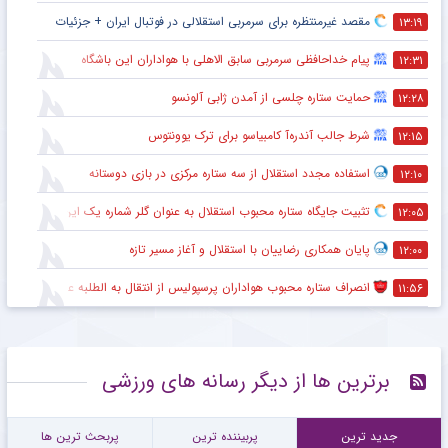
مقصد غیرمنتظره برای سرمربی استقلالی در فوتبال ایران + جزئیات
۱۳:۱۹
پیام خداحافظی سرمربی سابق الاهلی با هواداران این باشگاه
۱۲:۳۱
حمایت ستاره چلسی از آمدن ژابی آلونسو
۱۲:۲۸
شرط جالب آندره‌آ کامبیاسو برای ترک یوونتوس
۱۲:۱۵
استفاده مجدد استقلال از سه ستاره مرکزی در بازی دوستانه
۱۲:۱۰
تثبیت جایگاه ستاره محبوب استقلال به عنوان گلر شماره یک این تیم برای شروع لیگ
۱۲:۰۵
پایان همکاری رضاییان با استقلال و آغاز مسیر تازه
۱۲:۰۰
انصراف ستاره محبوب هواداران پرسپولیس از انتقال به الطلبه عراق
۱۱:۵۶
برترین ها از دیگر رسانه های ورزشی
جدید ترین
پربیننده ترین
پربحث ترین ها