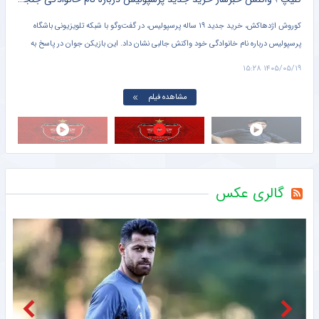
ی
کوروش اژدهاکش، خرید جدید ۱۹ ساله پرسپولیس، در گفت‌وگو با شبکه تلویزیونی باشگاه
پوری
پرسپولیس درباره نام خانوادگی خود واکنش جالبی نشان داد. این بازیکن جوان در پاسخ به
بودم
سوالی درباره ریشه نام خانوادگی‌اش گفت که اجدادش خود را اژدهاکش می‌نامیدند.
۱۵:۲۱
۱۴۰۵/۰۵/۱۹ ۱۵:۲۸
مشاهده فیلم
گالری عکس