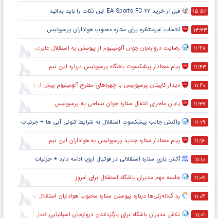
قبل از خرید EA Sports FC ۲۷ این نکات را باید بدانید
۱۵:۵۲
انتخاب غیرمنتظره برای ستاره محبوب هواداران پرسپولیس
۱۳:۳۳
رضایت دروازه‌بان جوان آلومینیوم از پیوستن به استقلال علیرغم بسته بودن پنجره نقل‌و‌انتقالاتی
۱۱:۴۸
پیام معنادار پیشکسوت باشگاه پرسپولیس درباره این تیم
۱۱:۴۳
دیدار کاپیتان پرسپولیس با چهره‌های مطرح آلومینیوم پیش از بازی
۱۱:۴۰
پایان ماجرای انتقال ستاره جوان نساجی به پرسپولیس
۱۱:۳۷
واکنش جالب پیشکسوت استقلال به شرایط کنونی آبی ها + جزئیات
۱۱:۲۹
پیام معنادار ستاره جدید پرسپولیس به هواداران این تیم
۱۱:۱۶
آتش بازی ستاره استقلالی در فوتبال اروپا ادامه دارد + جزئیات
۱۱:۱۰
جلسه مهم مدیران باشگاه استقلال برای امروز
۱۱:۰۹
رد گمانه‌زنی‌ها درباره پیوستن ستاره محبوب هواداران استقلال به تراکتور
۱۱:۰۴
تلاش مدیران باشگاه برای بازگرداندن دروازه‌بان اسپانیایی فصل گذشته به استقلال
۱۱:۰۱