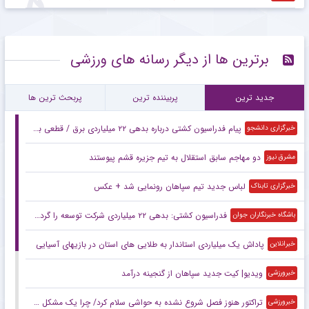
برترین ها از دیگر رسانه های ورزشی
جدید ترین
پربیننده ترین
پربحث ترین ها
پیام فدراسیون کشتی درباره بدهی ۲۲ میلیاردی برق / قطعی برق مکرر در کمپ تیم های ملی
خبرگزاری دانشجو
دو مهاجم سابق استقلال به تیم جزیره قشم پیوستند
مشرق نیوز
لباس جدید تیم سپاهان رونمایی شد + عکس
خبرگزاری تابناک
فدراسیون کشتی: بدهی ۲۲ میلیاردی شرکت توسعه را گردن ما نیندازید!
باشگاه خبرنگاران جوان
پاداش یک میلیاردی استاندار به طلایی های استان در بازیهای آسیایی
خبرانلاین
ویدیو| کیت جدید سپاهان از گنجینه درآمد
خبرورزشی
تراکتور هنوز فصل شروع نشده به حواشی سلام کرد/ چرا یک مشکل همیشه برای همه در این تیم تکرار می‌شود؟!
خبرورزشی