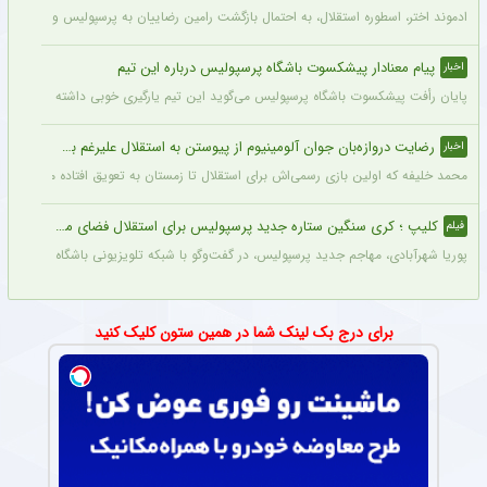
ادموند اختر، اسطوره استقلال، به احتمال بازگشت رامین رضاییان به پرسپولیس واکنش تن
پیام معنادار پیشکسوت باشگاه پرسپولیس درباره این تیم
اخبار
پایان رأفت پیشکسوت باشگاه پرسپولیس می‌گوید این تیم یارگیری خوبی داشته و می‌توان
رضایت دروازه‌بان جوان آلومینیوم از پیوستن به استقلال علیرغم بسته بودن پنجره نقل‌و‌انتقالاتی
اخبار
محمد خلیفه که اولین بازی رسمی‌اش برای استقلال تا زمستان به تعویق افتاده می‌گوید از 
کلیپ ؛ کری سنگین ستاره جدید پرسپولیس برای استقلال فضای مجازی را منفجر کرد + سند
فیلم
پوریا شهرآبادی، مهاجم جدید پرسپولیس، در گفت‌وگو با شبکه تلویزیونی باشگاه پرسپولیس درباره عملکردش در باز
برای درج بک لینک شما در همین ستون کلیک کنید