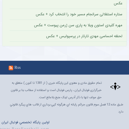
عکس
ستاره استقلالی سرانجام مسیر خود را انتخاب کرد + عکس
مهره کلیدی استون ویلا به پاری سن ژرمن پیوست + عکس
لحظه احساسی مهدی تارتار در پرسپولیس + عکس
Rss
تمام حقوق مادی و معنوی این پایگاه خبری ( از 1381 تا کنون ) متعلق به
خبرگزاری فوتبال ایران ، پارس فوتبال است و استفاده از مطالب بنا بر قانون
حق مولف تنها با ذکر آدرس لینک منبع بلامانع است.
طـبق ماده 12 فصل سوم قانون جرائم رايانه اي هرگونه کپي برداري از قالب هاي پيگرد قانوني
دارد
اولين پايگاه تخصصي فوتبال ايران
www.ParsFootball.com