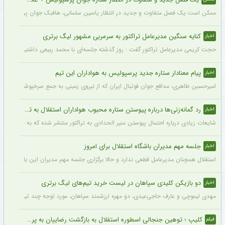
ممکن است یک فصل متفاوت و جدید در انتظار یاسین سلمانی، هافبک جوان پرسپولیس ب
کنایه سنگین مدیرعامل تراکتور به سرمربی مشهور لیگ برتری
اخبار
حجت کریمی مدیرعامل تراکتور گفت : روز گذشته جلسه‌ای با محمد ربیعی داشتیم که جا دارد 
پیام معنادار ستاره جدید پرسپولیس به هواداران این تیم
اخبار
امیرحسین طاهری، مدافع جوان فوتبال ایران که از نیروی زمینی به جمع سرخپوشان پایتخت ا
رد گمانه‌زنی‌ها درباره پیوستن ستاره محبوب هواداران استقلال به تراکتور
اخبار
شایعات زیادی درباره احتمال پیوستن منیر الحدادی به تراکتور منتشر شده که به نظر می‌رس
جلسه مهم مدیران باشگاه استقلال برای امروز
اخبار
استقلال همچنان مدیرعامل قطعی ندارد و حالا برگزاری جلسه مهم مدیران این باشگاه در ص
دو بازیکن کلیدی سپاهان در لیست خرید تیم‌های لیگ برتری
اخبار
مهدی لیموچی و عارف حاجی‌عیدی، دو مهره ارزشمند سپاهان، مورد توجه چند تیم لیگ برتری
کلیپ ؛ توهین جنجالی اسطوره استقلال به بازگشت رضاییان به پرسپولیس خبرساز شد + فیلم پربازدید
فیلم