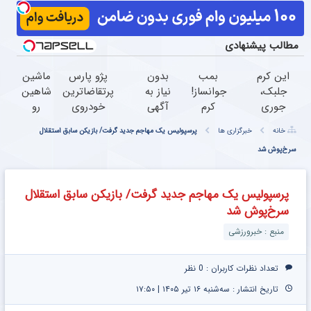
مطالب پیشنهادی
این کرم
بمب
بدون
پژو پارس
ماشین
جلبک،
جوانساز!
نیاز به
پرتقاضاترین
شاهین
جوری
کرم
آگهی
خودروی
رو
چروکاتو
بوتاکس
و تنها
ایران | برای
میخوای
خانه
خبرگزاری ها
پرسپولیس یک مهاجم جدید گرفت/ بازیکن سابق استقلال
صاف
جلبک
با یک
فروشش
بفروشی
میکنه
سرخ‌پوش شد
اسپیرولینا50%تخفیف
بار
فرصت رو از
؟ اینجا
که انگار
مراجعه
دست نده!
بدون
بوتاکس
فروخته
آگهی،
پرسپولیس یک مهاجم جدید گرفت/ بازیکن سابق استقلال
کردی!
شد
چند
سرخ‌پوش شد
(تخفیف
ساعته
ویژه)
بفروشش
منبع : خبرورزشی
تعداد نظرات کاربران :
0 نظر
تاریخ انتشار : سه‌شنبه ۱۶ تیر ۱۴۰۵ | ۱۷:۵۰