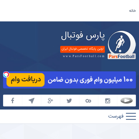
خانه
پارس فوتبال
اولین پایگاه تخصصی فوتبال ایران
www.ParsFootball.com
پارس
فوتبال