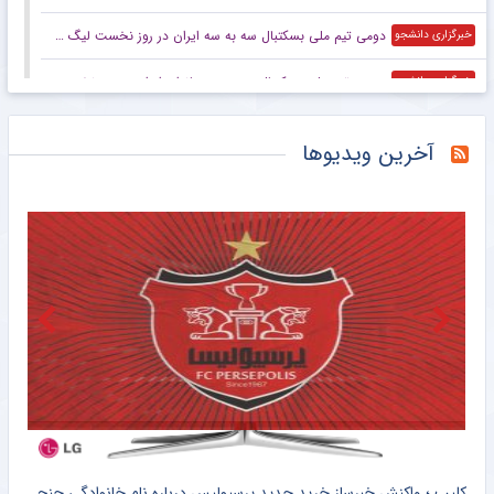
دومی تیم ملی بسکتبال سه به سه ایران در روز نخست لیگ ملت‌های زیر ۲۳ سال آسیا
خبرگزاری دانشجو
سومی تیم ملی بسکتبال سه به سه بانوان ایران در روز نخست لیگ ملت‌های زیر ۲۳ سال آسیا
خبرگزاری دانشجو
اسبقیان: رعایت نظم در رفتار و پوشش برای کاروان ایران مهم است
خبرگزاری دانشجو
آخرین ویدیوها
جزئیات رسوایی اخلاقی رئیس فیفا فاش شد
خبرگزاری تابناک
وزنه‌برداری نوجوانان و جوانان آسیا| استارت ایران با یک نقره و ۵ برنز
خبرگزاری ایلنا
اسنوا قهرمان لیگ ملی چوگان شد
خبرگزاری ایلنا
آمادگی ذهنی ملی‌پوشان ژیمناستیک بررسی شد
خبرگزاری دانشجو
واکنش تاجرنیا به خبر تیم‌داری در رشته ماهیگیری
خبرانلاین
کلیپ ؛ توهین جنجالی اسطوره استقلال به بازگشت رضاییان به پرسپولیس خبرساز شد + فیلم پربازدید
کلیپ ؛ واکنش خبرساز خرید جدید پرسپولیس درباره نام خانوادگی جنجالی اش + فیلم وایرال شده