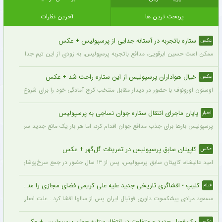
پربحث ترین ها
آخرین نظرات
ستاره باتجربه در آستانه جدایی از پرسپولیس + عکس
عکس
ممکن است حسین ابرقویی، مدافع باتجربه پرسپولیس، به زودی از این تیم جدا شده و لبا
خیال هواداران پرسپولیس از این ستاره راحت شد + عکس
عکس
اوستون اورونوف با حضور در دیدار مقابل منتخب کرج آمادگی خود را برای شروع فصل جدید
پایان ماجرای انتقال ستاره جوان نساجی به پرسپولیس
اخبار
پرسپولیس بارها برای جذب مدافع جوان اقدام کرد، اما هر بار یک مانع جدید سر راه انتقال 
کاپیتان سابق پرسپولیس در تمرینات گل‌گهر + عکس
عکس
امید عالیشاه، کاپیتان سابق پرسپولیس، پس از ۱۳ سال حضور در جمع سرخ‌پوشان، با پیراهن گل‌گهر در سیرجان دیده شد.
کلیپ ؛ افشاگری تاریخی جدید علیه علی کریمی فضای مجازی را منفجر کرد + فیلم وایرال شده
فیلم
مسعود مرادی پیشکسوت داوری فوتبال ایران پس از سالها افشا کرد : علت اصلی اخراج عل
یک فصل جدید و متفاوت در انتظار ستاره جوان پرسپولیس + عکس
عکس