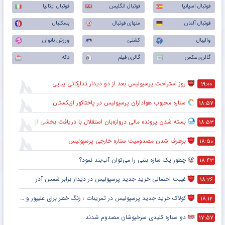
فوتبال اسپانیا
فوتبال انگلیس
فوتبال ایتالیا
فوتبال آلمان
منهای فوتبال
بسکتبال
والیبال
کشتی
ورزش بانوان
گالری عکس
گالری فیلم
دکه
روز استراحت پرسپولیس بعد از دو دیدار تدارکاتی پیاپی
۱۹:۰۰
ستاره محبوب هواداران پرسپولیس در پاختاکور ازبکستان
۱۸:۵۷
بسته شدن پرونده مالی دروازه‌بان استقلال با دریافت بخشی از مطالباتش
۱۸:۵۳
برطرف شدن مصدومیت ستاره خارجی پرسپولیس
۱۸:۵۰
چطور یک سازه بتنی را می‌توان آب‌بند نمود؟
۱۸:۴۳
غیبت احتمالی خرید جدید پرسپولیس در دیدار برابر شمس آذر
۱۸:۲۶
کولاک خرید جدید پرسپولیس در تمرینات ؛ زنگ خطر برای علیپور و سرگیف
۱۸:۱۲
دو ستاره کلیدی سرخپوشان مصدوم شدند
۱۷:۵۷