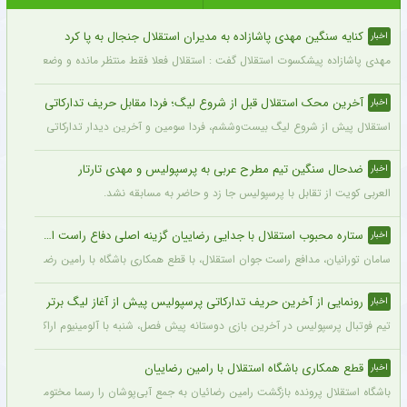
کنایه سنگین مهدی پاشازاده به مدیران استقلال جنجال به پا کرد
اخبار
مهدی پاشازاده پیشکسوت استقلال گفت : استقلال فعلا فقط منتظر مانده و وضعیت مدیر
آخرین محک استقلال قبل از شروع لیگ؛ فردا مقابل حریف تدارکاتی
اخبار
استقلال پیش از شروع لیگ بیست‌وششم، فردا سومین و آخرین دیدار تدارکاتی خود را برگزا
ضدحال سنگین تیم مطرح عربی به پرسپولیس و مهدی تارتار
اخبار
العربی کویت از تقابل با پرسپولیس جا زد و حاضر به مسابقه نشد.
ستاره محبوب استقلال با جدایی رضاییان گزینه اصلی دفاع راست این تیم
اخبار
سامان تورانیان، مدافع راست جوان استقلال، با قطع همکاری باشگاه با رامین رضاییان، شا
رونمایی از آخرین حریف تدارکاتی پرسپولیس پیش از آغاز لیگ برتر
اخبار
تیم فوتبال پرسپولیس در آخرین بازی دوستانه پیش فصل، شنبه با آلومینیوم اراک دیدار می‌
قطع همکاری باشگاه استقلال با رامین رضاییان
اخبار
باشگاه استقلال پرونده بازگشت رامین رضائیان به جمع آبی‌پوشان را رسما مختومه اعلام کرد