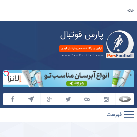
خانه
پارس فوتبال
اولین پایگاه تخصصی فوتبال ایران
www.ParsFootball.com
پارس
فوتبال