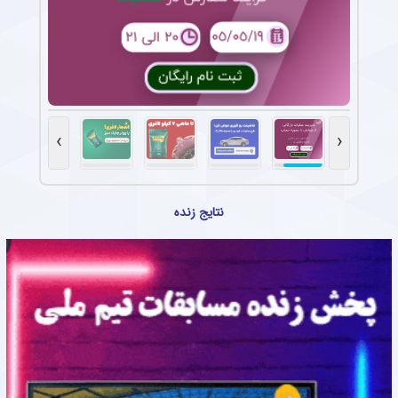
›
‹
نتایج زنده