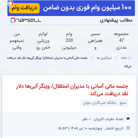
مطالب پیشنهادی
مجموعه
مسیر
وام
لوازم
من
47
همراهی
200
ورزشی
نمیفهمم
عددی
و
میلیونی
خفن رو
وقتی
دریل
گزارش
آبان
اقساطی
زانو درد
خانه
خبرگزاری ها
جلسه مالی آسانی با مدیران استقلال/ وینگر آبی‌ها دلار نقد دریافت
پیچ
عملکرد
تتر.
بخر!
درمان
می‌کند
گوشتی
گروه
همین
داره،
شارژی
اسنپ
الان
چرا
(تخفیف
در ۱۴۰۴
احراز
دردش
جلسه مالی آسانی با مدیران استقلال/ وینگر آبی‌ها دلار
به مدت
هویت
رو داری
نقد دریافت می‌کند
محدود)
کن!
تحمل
میکنی؟
منبع : باشگاه خبرنگاران جوان
تعداد نظرات کاربران :
۰ نظر
تاریخ انتشار : چهارشنبه ۱۰ تیر ۱۴۰۵ | ۱۵:۵۳