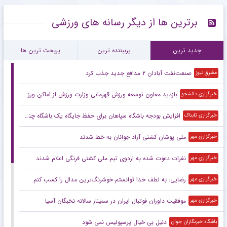
برترین ها از دیگر رسانه های ورزشی
جدید ترین
پربیننده ترین
پربحث ترین ها
صنعت‌نفت آبادان ۲ مدافع جدید جذب کرد
مشرق نیوز
بازدید معاون توسعه ورزش قهرمانی وزارت ورزش از اماکن ورزشی و زیرساختی استان گیلان
خبرگزاری دانشجو
افزایش بودجه باشگاه سپاهان برای حفظ جایگاه یک باشگاه چندرشته‌ای با ۶۸ تیم حرفه‌ای
خبرگزاری تابناک
ملی پوشان کشتی آزاد جوانان به خط شدند
خبرگزاری مهر
نفرات دعوت شده به اردوی تیم ملی کشتی فرنگی اعلام شدند
خبرگزاری مهر
رضایی: به لطف خدا توانستم خوشرنگ‌ترین مدال را کسب کنم
خبرگزاری مهر
موفقیت داوران فوتبال ایران در سمینار سالانه نخبگان آسیا
خبرگزاری مهر
دنیل بی خیال پرسپولیس نمی شود
باشگاه خبرنگاران جوان