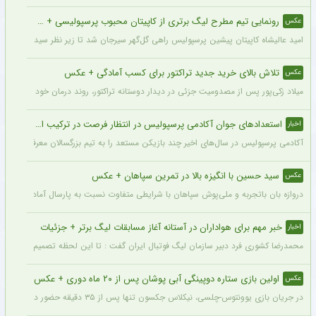
رونمایی تیم مطرح لیگ برتری از کاپیتان محبوب پرسپولیسی + سند
عکس
امید عالیشاه کاپیتان پیشین پرسپولیس راهی گل‌گهر سیرجان شد تا زیر نظر سیدمهدی رحمت
تلاش بالای خرید جدید تراکتور برای کسب آمادگی + عکس
عکس
میلاد زکی‌پور پس از مصدومیت جزئی در دیدار دوستانه تراکتور، روند درمان خود را پشت 
استعدادهای جوان آکادمی پرسپولیس در انتظار فرصت در ترکیب اصلی
اخبار
آکادمی پرسپولیس در سال‌های اخیر چند بازیکن مستعد را به تیم بزرگسالان معرفی کرده، ا
سید حسین با انگیزه بالا در تمرین سپاهان + عکس
عکس
دروازه بان باتجربه و ملی‌پوش سپاهان با شرایطی متفاوت نسبت به پارسال آماده شروع لی
خبر مهم برای هواداران در آستانه آغاز مسابقات لیگ برتر + جزئیات
اخبار
محمدرضا کشوری فرد دبیر سازمان لیگ فوتبال ایران گفت : تا این لحظه تصمیم بر این بوده
اولین بازی ستاره دوپینگی آبی پوشان پس از ۲۰ ماه دوری + عکس
عکس
در جریان بازی یوونتوس-چلسی، نیکلاس جکسون تنها پس از ۳۵ دقیقه حضور در زمین تعویض شد و در همین مسابقه میخایلو مودریک نخستین بازی خود را پس از ۲۰ ماه برای چلسی انجام داد.