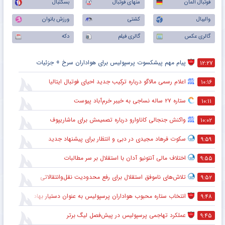
فوتبال آلمان
منهای فوتبال
بسکتبال
والیبال
کشتی
ورزش بانوان
گالری عکس
گالری فیلم
دکه
پیام مهم پیشکسوت پرسپولیس برای هواداران سرخ + جزئیات
۱۲:۲۷
اعلام رسمی مالاگو درباره ترکیب جدید احیای فوتبال ایتالیا
۱۰:۱۶
ستاره ۲۷ ساله نساجی به خیبر خرم‌آباد پیوست
۱۰:۱۱
واکنش جنجالی کاناوارو درباره تصمیمش برای ماشاریپوف
۱۰:۰۲
سکوت فرهاد مجیدی در دبی و انتظار برای پیشنهاد جدید
۹:۵۹
اختلاف مالی آنتونیو آدان با استقلال بر سر مطالبات
۹:۵۵
تلاش‌های ناموفق استقلال برای رفع محدودیت نقل‌وانتقالاتی
۹:۵۲
انتخاب ستاره محبوب هواداران پرسپولیس به عنوان دستیار بهادر عبدی
۹:۴۸
عملکرد تهاجمی پرسپولیس در پیش‌فصل لیگ برتر
۹:۴۵