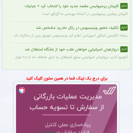
کاپیتان پرسپولیس مقصد جدید خود را انتخاب کرد + جزئیات
اخبار
کاپیتان پیشین پرسپولیس در آستانه پیوستن به گل‌گهر است.
تکلیف حضور وینیسیوس در رئال مادرید مشخص شد
اخبار
رسانه انگلیسی اسکای اسپورتس اعلام کرد وینیسیوس جونیور پس از مذاکرات انجام شده با م
دروازهبان اسپانیایی خواهان طلب خود از باشگاه استقلال شد
اخبار
آنتونیو آدان، دروازه‌بان اسپانیایی سابق استقلال، به دلیل اختلاف ۱۰۰ تا ۲۰۰ هزار یورویی در مطالبات خود، قصد شکایت از باشگاه را دارد.
برای درج بک لینک شما در همین ستون کلیک کنید