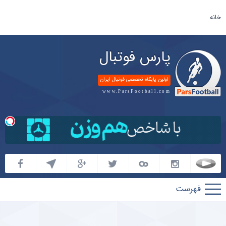
خانه
پارس فوتبال
اولین پایگاه تخصصی فوتبال ایران
www.ParsFootball.com
پارس
فوتبال