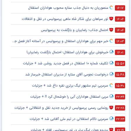
منصوریان به دنبال جذب ستاره محبوب هواداران استقلال
۱۶:۱۷
تور سپاهان برای شکار شاه ماهی پرسپولیس در نقل و انتقالات
۱۶:۰۶
احتمال جذاب؛ رضاییان و بازگشت به پرسپولیس
۱۶:۰۶
خبر مهم برای هواداران استقلال و پرسپولیس در آستانه آغاز فصل جدید
۱۶:۰۳
خبرخوش برای هواداران استقلال؛ احتمال بازگشت رضاییان!
۱۶:۰۱
تکلیف شماره ۱۰ استقلال در فصل جدید روشن شد + جزئیات
۱۵:۵۲
درخواست نجومی آقای ستاره از مدیران استقلال خبرساز شد
۱۵:۴۸
سرمربی تیم مشهور لیگ برتری نقره داغ شد + جزئیات
۱۵:۳۰
مربی استقلال هواداران آبی را خوشحال کرد !! + جزئیات
۲۲:۳۶
رونمایی رسمی پرسپولیس از خرید جدید نقل و انتقالاتی + جزئیات
۲۲:۲۸
سرمربی ناکام استقلالی در تیم ملی آفتابی شد + جزئیات
۲۲:۲۳
پدیده جوان لیگ برتر در تور پرسپولیس افتاد + جزئیات
۲۲:۱۹