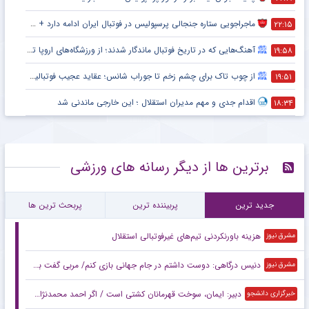
ماجراجویی ستاره جنجالی پرسپولیس در فوتبال ایران ادامه دارد + جزئیات
۲۲:۱۵
آهنگ‌هایی که در تاریخ فوتبال ماندگار شدند؛ از ورزشگاه‌های اروپا تا جام جهانی
۱۹:۵۸
از چوب تاک برای چشم زخم تا جوراب شانس؛ عقاید عجیب فوتبالیست‌ها!
۱۹:۵۱
اقدام جدی و مهم مدیران استقلال ؛ این خارجی ماندنی شد
۱۸:۳۴
برترین ها از دیگر رسانه های ورزشی
جدید ترین
پربیننده ترین
پربحث ترین ها
هزینه باورنکردنی تیم‌های غیرفوتبالی استقلال
مشرق نیوز
دنیس درگاهی: دوست داشتم در جام جهانی بازی کنم/ مربی گفت برابر بلژیک دفاعی بازی کنید
مشرق نیوز
دبیر: ایمان، سوخت قهرمانان کشتی است / اگر احمد محمدنژاد وزن کم نکند، از اردو اخراج می‌شود + فیلم
خبرگزاری دانشجو