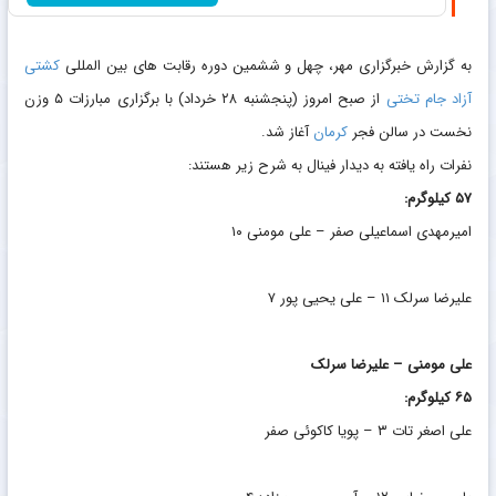
به گزارش خبرگزاری مهر، چهل و ششمین دوره رقابت های بین المللی
کشتی
آزاد
جام تختی
از صبح امروز (پنجشنبه ۲۸ خرداد) با برگزاری مبارزات ۵ وزن
نخست در سالن فجر
کرمان
آغاز شد.
نفرات راه یافته به دیدار فینال به شرح زیر هستند:
۵۷ کیلوگرم:
امیرمهدی اسماعیلی صفر – علی مومنی ۱۰
علیرضا سرلک ۱۱ – علی یحیی پور ۷
علی مومنی – علیرضا سرلک
۶۵ کیلوگرم:
علی اصغر تات ۳ – پویا کاکوئی صفر