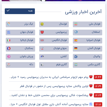
آخرین اخبار ورزشی
همه
فوتبال ملی
فوتسال
لیگ برتر
استقلال
پرسپولیس
فوتبال جهان
فوتبال اسپانیا
فوتبال انگلیس
فوتبال ایتالیا
فوتبال آلمان
منهای فوتبال
بسکتبال
والیبال
کشتی
ورزش بانوان
گالری عکس
گالری فیلم
دکه
پیام مهم لژیونر سرشناس ایرانی به مدیران پرسپولیس رسید + جزئیات
۱۶:۴۴
اولین واکنش ستاره پرسپولیسی پس از حضور در فوتبال قطر
۱۶:۳۹
پیشکسوت شاکی پرسپولیس برای محسن خلیلی خط و نشان کشید + جزئیات
۱۶:۲۴
ستاره پرسپولیسی آماده آتش بازی مقابل غول فوتبال انگلیس + جزئیات
۱۶:۱۸