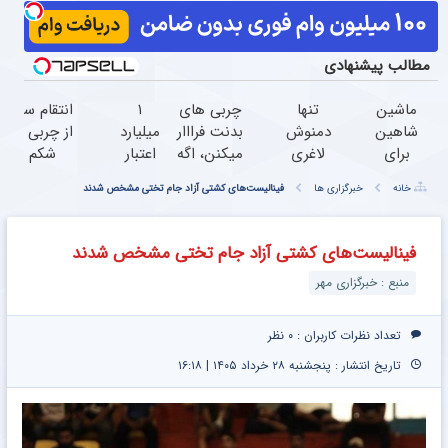
مطالب پیشنهادی
ماشین
تنها
چربی های
۱
انتقام سخت
شاهین
دمنوش
بدنت فرااار
میلیارد
از چربی های
برای
لاغری
میکنن، اگه
اعتبار
شکم با
فروش
که مجوز
این
خرید
چربیسوز
خانه
خبرگزاری ها
فینالیست‌های کشتی آزاد جام تختی مشخص شدند
داری؟
رسمی
نوشیدنی
قسطی
گیاهی(تخفی
اینجا
وزارت
گیاهی رو
طلا | ۱۸
ویژه)
سریع
بهداشت
بخوری(لینک
ماهه
فینالیست‌های کشتی آزاد جام تختی مشخص شدند
و
داره
خرید)
پرداخت
منبع : خبرگزاری مهر
راحت
کن
بفروش
تعداد نظرات کاربران :
۰ نظر
تاریخ انتشار : پنجشنبه ۲۸ خرداد ۱۴۰۵ | ۱۶:۱۸