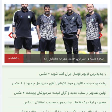
مشاهده
پیراهن رامین رضاییان در استقلال گم شد + عکس
ت
با جدیدترین لژیونر فوتبال ایران آشنا شوید + عکس
پشت پرده جلسه ناگهانی جواد نکونام با آقای مدیرعامل چه بود ؟ + عکس
اولین تصاویر از ستاره جدید و گران قیمت سرخپوشان پایتخت + عکس
حضور در لیگ یک انتخاب جالب چهره محبوب استقلال + عکس
عجیب اما واقعی؛ دیس‌بک محمدرضا گلزار به کریس رونالدو + عکس