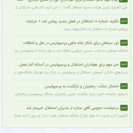
علی تاجرنیا رئیس هیئت مدیره استقلال گفت : ه این تیم، کادر فنی، بازیکنان و مسیری که 
تکلیف شماره ۱۰ استقلال در فصل جدید روشن شد + جزئیات
اخبار
پیراهن شماره ۱۰ استقلال به ماشاریپوف رسید.
تور سپاهان برای شکار شاه ماهی پرسپولیس در نقل و انتقالات
اخبار
باشگاه سپاهان به جذب حسین ابرقویی علاقه دارد و مثل اینکه با پرسپولیس وارد مذاکره 
خبر مهم برای هواداران استقلال و پرسپولیس در آستانه آغاز فصل جدید
اخبار
دیدارهای خانگی تیم‌های استقلال و پرسپولیس در لیگ برتر فوتبال باشگاه‌های ایران در و
احتمال جذاب؛ رضاییان و بازگشت به پرسپولیس
اخبار
با وجود شایعات اخیر درباره بازگشت رامین رضاییان، باشگاه پرسپولیس برنامه‌ای برای جذب 
درخواست نجومی آقای ستاره از مدیران استقلال خبرساز شد
اخبار
آنتونیو آدان حدود ۲۰۰ هزار دلار از باشگاه استقلال طلب دارد. او برای ادامه همکاری حاضر شد نیمی از آن را ببخشد اما او برای قرارداد فصل جدید، مبلغی در حدود ۶۰۰ هزار دلار طلب کرد.