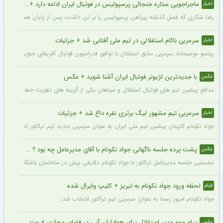
ماجراجویی ستاره جنجالی پرسپولیس در فوتبال ایران ادامه دارد + جزئیات
اخبار
رضا شکاری که فصل گذشته پیراهن پرسپولیس را بر تن داشت، پس از پایان همکاری با این
سرمربی ناکام استقلالی در تیم ملی آفتابی شد + جزئیات
اخبار
پیتسو موسیمانه، سرمربی سابق استقلال با توافق فدراسیون فوتبال آفریقای جنوبی به‌عنو
با جدیدترین لژیونر فوتبال ایران آشنا شوید + عکس
عکس
مدافع پیشین تیم های فوتبال استقلال و سپاهان یکی از گزینه های تقویت خط دفاعی تیم 
سرمربی تیم مشهور لیگ برتری نقره داغ شد + جزئیات
اخبار
جواد نکونام کاپیتان پیشین تیم ملی ایران به عنوان سرمربی جدید تیم تراکتور انتخاب شد.
پشت پرده جلسه ناگهانی جواد نکونام با آقای مدیرعامل چه بود ؟ + عکس
عکس
نخستین جلسه مدیرعامل تراکتور با جواد نکونام دقایقی پیش در ساختمان باشگاه برگزار شد
لحظه ورود جواد نکونام به تبریز + کلیپ وایرال شده
فیلم
جواد نکونام امروز رسما به عنوان سرمربی تیم تراکتور انتخاب شد.
پیام مهم مدیر استقلال برای هواداران آبی در فضای مجازی + سند
عکس