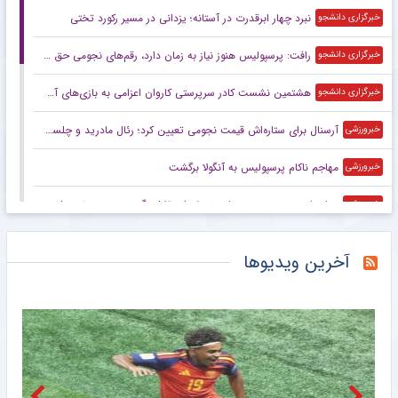
نبرد چهار ابرقدرت در آستانه؛ یزدانی در مسیر رکورد تختی
خبرگزاری دانشجو
رافت: پرسپولیس هنوز نیاز به زمان دارد، رقم‌های نجومی حق بعضی بازیکنان نیست
خبرگزاری دانشجو
هشتمین نشست کادر سرپرستی کاروان اعزامی به بازی‌های آسیایی ناگویا برگزار شد
خبرگزاری دانشجو
آرسنال برای ستاره‌اش قیمت نجومی تعیین کرد؛ رئال مادرید و چلسی آماده رقابت
خبرورزشی
مهاجم ناکام پرسپولیس به آنگولا برگشت
خبرورزشی
پیشنهاد عجیب به موسیمانه؛ نصف استقلال بگیر و سرمربی تیم ملی شو!
خبرورزشی
دستیاران نکونام در تراکتور چه کسانی هستند؟/ جلسه سرنوشت ساز با بازیکنان
خبرورزشی
آخرین ویدیوها
مهاجم پیشین پرسپولیس امروز مقابل چلسی +عکس
خبرورزشی
پیشنهاد ۲۰۰ میلیون یورویی هم بایرن را وسوسه نمی‌کند؛ شرط انتقال اولیسه به رئال مادرید
خبرورزشی
والیبال جهان در انتظار جدال‌های نزدیک برای سهمیه المپیک لس‌آنجلس/ مسیر دشوار برای نمایندگان آسیا
خبرگزاری میزان
فیلم/ توضیح تارقلی‌زاده درباره سیستم Van VAR در فوتبال ایران
مشرق نیوز