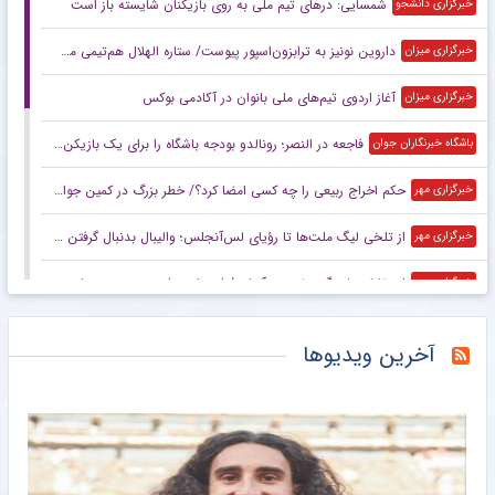
شمسایی: در‌های تیم ملی به روی بازیکنان شایسته باز است
خبرگزاری دانشجو
داروین نونیز به ترابزون‌اسپور پیوست/ ستاره الهلال هم‌تیمی محمد صلاح شد
خبرگزاری میزان
آغاز اردوی تیم‌های ملی بانوان در آکادمی بوکس
خبرگزاری میزان
فاجعه در النصر؛ رونالدو بودجه باشگاه را برای یک بازیکن خرج کرد!
باشگاه خبرنگاران جوان
حکم اخراج ربیعی را چه کسی امضا کرد؟/ خطر بزرگ در کمین جواد نکونام است!
خبرگزاری مهر
از تلخی لیگ ملت‌ها تا رؤیای لس‌آنجلس؛ والیبال بدنبال گرفتن بلیت المپیک
خبرگزاری مهر
استقلالی‌ها پیگیر وضعیت آسانی/ استعلام برای صدور مجوز بازی
خبرگزاری مهر
نایب‌رئیس فدراسیون کشتی استعفا داد
خبرگزاری مهر
آخرین ویدیوها
اعلام فهرست تیم ملی جوانان برای اردوی تایلند و انتخابی جام ملت‌ها
خبرگزاری میزان
شناورسازی؛ شعبه دوم استقلال!
خبرانلاین
طارمی باز هم خط خورد؛ شایعات جدایی از المپیاکوس جدی‌تر شد
خبرورزشی