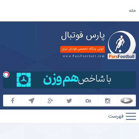
خانه
پارس فوتبال
اولین پایگاه تخصصی فوتبال ایران
www.ParsFootball.com
پارس
فوتبال