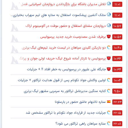
تلاش مدیران باشگاه برای بازگرداندن دروازه‌بان اسپانیایی فصل گذشته به استقلال
۱۱:۰۱
متلک آتشین پیشکسوت استقلال به ستاره های تیم سهراب بختیاری زاده
۱۱:۰۱
دروازه‌بان مشتاق استقلال و حضور موقت در آلومینیوم اراک
۱۰:۵۷
برطرف شدن مصدومیت خرید جدید پرسپولیس
۱۰:۵۲
دو بازیکن کلیدی سپاهان در لیست خرید تیم‌های لیگ برتری
۱۰:۴۰
پرسپولیس با تارتار آماده شروع لیگ؛ حریف اولی جوان و پرانگیزه
۱۰:۳۶
جایگاه علی علیپور در پرسپولیس به خطر افتاد !! + جزئیات
۱۰:۳۴
اولین واکنش جواد نکونام پس از قبول هدایت تراکتور + جزئیات
۱۰:۰۴
کنایه سنگین مدیرعامل تراکتور به سرمربی مشهور لیگ برتری
۹:۵۰
ستاره تاتنهام عاشق حضور در بارسلونا
۲۲:۲۳
جزئیات جدید از قرارداد جواد نکونام با تراکتور مشخص شد
۲۲:۱۵
ستاره سپاهان راهی تراکتور می شود؟
۲۲:۰۸