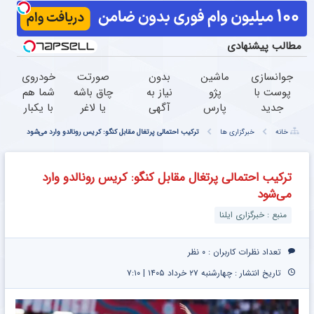
مطالب پیشنهادی
جوانسازی
ماشین
بدون
صورتت
خودروی
پوست با
پژو
نیاز به
چاق باشه
شما هم
جدید
پارس
آگهی
یا لاغر
با یکبار
ترین
برای
و تنها
فرقی
مراجعه
خانه
خبرگزاری ها
ترکیب احتمالی پرتغال مقابل کنگو: کریس رونالدو وارد می‌شود
دستگاه
فروش
با یک
نمیکنه
فروخته
لیفت غیر
داری؟
بار
خواهد
جراحی در
اینجا
مراجعه
اندولیفت
شد
ترکیب احتمالی پرتغال مقابل کنگو: کریس رونالدو وارد
ایران
سریع
فروخته
معجزه
می‌شود
بفروشش
شد
جوانسازیه
منبع : خبرگزاری ایلنا
تعداد نظرات کاربران :
۰ نظر
تاریخ انتشار : چهارشنبه ۲۷ خرداد ۱۴۰۵ | ۷:۱۰