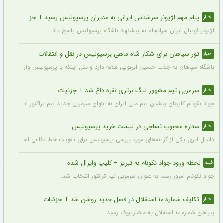
پیام مهم لژیونر سرشناس ایرانی به مدیران پرسپولیس رسید + جزئیات
اخبار
لژیونر فوتبال ایران سرانجام به پیشنهاد باشگاه پرسپولیس پاسخ داد.
تور سپاهان برای شکار شاه ماهی پرسپولیس در نقل و انتقالات
اخبار
باشگاه سپاهان به جذب حسین ابرقویی علاقه دارد و مثل اینکه با پرسپولیس وارد مذاکره 
سرمربی تیم مشهور لیگ برتری نقره داغ شد + جزئیات
اخبار
جواد نکونام کاپیتان پیشین تیم ملی ایران به عنوان سرمربی جدید تیم تراکتور انتخاب شد.
ستاره محبوب نساجی در لیست خرید پرسپولیس
اخبار
دانیال ایری یکی از گزینه‌های مورد بررسی پرسپولیس برای تقویت خط دفاعی است؛ با این
لحظه ورود جواد نکونام به تبریز + کلیپ وایرال شده
فیلم
جواد نکونام امروز رسما به عنوان سرمربی تیم تراکتور انتخاب شد.
تکلیف شماره ۱۰ استقلال در فصل جدید روشن شد + جزئیات
اخبار
پیراهن شماره ۱۰ استقلال به ماشاریپوف رسید.