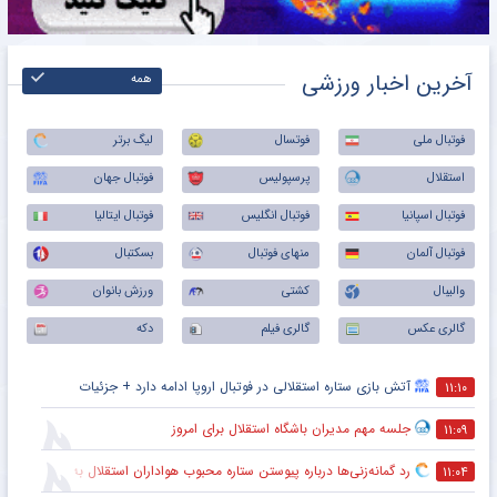
آخرین اخبار ورزشی
همه
فوتبال ملی
فوتسال
لیگ برتر
استقلال
پرسپولیس
فوتبال جهان
فوتبال اسپانیا
فوتبال انگلیس
فوتبال ایتالیا
فوتبال آلمان
منهای فوتبال
بسکتبال
والیبال
کشتی
ورزش بانوان
گالری عکس
گالری فیلم
دکه
آتش بازی ستاره استقلالی در فوتبال اروپا ادامه دارد + جزئیات
۱۱:۱۰
جلسه مهم مدیران باشگاه استقلال برای امروز
۱۱:۰۹
رد گمانه‌زنی‌ها درباره پیوستن ستاره محبوب هواداران استقلال به تراکتور
۱۱:۰۴