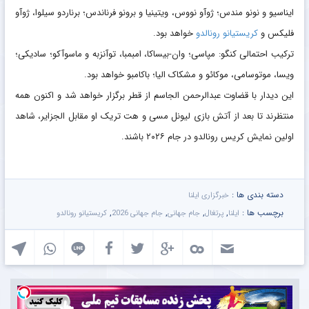
ایناسیو و نونو مندس؛ ژوآو نووس، ویتینیا و برونو فرناندس؛ برناردو سیلوا، ژوآو
فلیکس و
کریستیانو رونالدو
خواهد بود.
ترکیب احتمالی کنگو: مپاسی؛ وان-بیساکا، امبمبا، توآنزبه و ماسوآکو؛ سادیکی؛
ویسا، موتوسامی، موکائو و مشکاک الیا؛ باکامبو خواهد بود.
این دیدار با قضاوت عبدالرحمن الجاسم از قطر برگزار خواهد شد و اکنون همه
منتظرند تا بعد از آتش بازی لیونل مسی و هت تریک او مقابل الجزایر، شاهد
اولین نمایش کریس رونالدو در جام ۲۰۲۶ باشند.
دسته بندی ها :
خبرگزاری ایلنا
برچسب ها :
,
,
,
,
ایلنا
پرتغال
جام جهانی
جام جهانی 2026
کریستیانو رونالدو