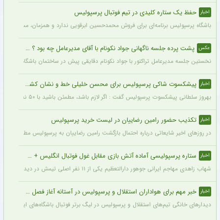
حفظ یک ستاره کلیدی در تیم فوتبال پرسپولیس
اخبار
باشگاه پرسپولیس برنامه‌ای برای فروش محمدحسین ابرقویی ندارد و همزمان، مسئولان این با
پشت پرده جلسه ناگهانی جواد نکونام با آقای مدیرعامل چه بود ؟ + عکس
عکس
نخستین جلسه مدیرعامل تراکتور با جواد نکونام دقایقی پیش در ساختمان باشگاه برگزار شد
پیشکسوت شاکی پرسپولیس برای محسن خلیلی خط و نشان کشید + جزئیات
اخبار
بهروز سلطانی پیشکسوت پرسپولیس گفت : اگر لازم باشد، مطمئن باشید با ۵۰ نفر از پیشکسوتان پرسپولیس مقابل ساختمان این باشگاه تجمع خواهیم کرد و خواهان برخورد جدی و عزل محسن خلیلی خواهیم شد. اصلاً این آقا بازیکن سایپا است نه پیشکسوت پرسپولیس.
تکذیب حضور رامین رضاییان در لیست خرید پرسپولیس
اخبار
در روزهای اخیر شایعاتی درباره احتمال بازگشت رامین رضاییان به پرسپولیس مطرح شده ام
ستاره پرسپولیسی آماده آتش بازی مقابل غول فوتبال انگلیس + جزئیات
اخبار
شهاب زاهدی مهاجم ایرانی جوهور دارالتعظیم یکی از ۱۱ نفر اصلی تیمش در دیدار تدارکاتی برابر چلسی است.
خبر مهم برای هواداران استقلال و پرسپولیس در آستانه آغاز فصل جدید
اخبار
دیدارهای خانگی تیم‌های استقلال و پرسپولیس در لیگ برتر فوتبال باشگاه‌های ایران در و