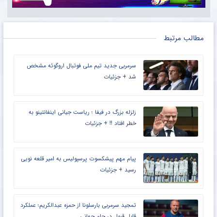
مطالب مرتبط
سرمربی جدید تیم ملی فوتبال اروگوئه مشخص
شد + جزئیات
زلزله بزرگ در فیفا ؛ ریاست جیانی اینفانتینو به
خطر افتاد !! + جزئیات
پیام مهم پیشکسوت پرسپولیس به امیر قلعه نویی
رسید + جزئیات
تمجید سرمربی بارسلونا از حمزه عبدالکریم؛ عملکرد
قابل قبول در جام جهانی