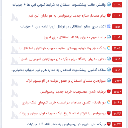
واکنش جالب پیشکسوت استقلال به شرایط کنونی آبی ها + جزئیات
۱۱:۲۹
پیام معنادار ستاره جدید پرسپولیس به هواداران این تیم
۱۱:۱۶
آتش بازی ستاره استقلالی در فوتبال اروپا ادامه دارد + جزئیات
۱۱:۱۰
جلسه مهم مدیران باشگاه استقلال برای امروز
۱۱:۰۹
رد گمانه‌زنی‌ها درباره پیوستن ستاره محبوب هواداران استقلال به تراکتور
۱۱:۰۴
تلاش مدیران باشگاه برای بازگرداندن دروازه‌بان اسپانیایی فصل گذشته به استقلال
۱۱:۰۱
متلک آتشین پیشکسوت استقلال به ستاره های تیم سهراب بختیاری زاده
۱۱:۰۱
دروازه‌بان مشتاق استقلال و حضور موقت در آلومینیوم اراک
۱۰:۵۷
برطرف شدن مصدومیت خرید جدید پرسپولیس
۱۰:۵۲
دو بازیکن کلیدی سپاهان در لیست خرید تیم‌های لیگ برتری
۱۰:۴۰
پرسپولیس با تارتار آماده شروع لیگ؛ حریف اولی جوان و پرانگیزه
۱۰:۳۶
جایگاه علی علیپور در پرسپولیس به خطر افتاد !! + جزئیات
۱۰:۳۴