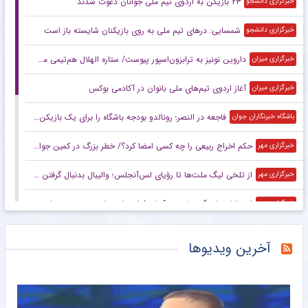
۲۳ بازیکن به اردوی تیم ملی جوانان دعوت شدند
خبرگزاری دانشجو
شمسایی: در‌های تیم ملی به روی بازیکنان شایسته باز است
خبرگزاری دانشجو
داروین نونیز به ترابزون‌اسپور پیوست/ ستاره الهلال هم‌تیمی محمد صلاح شد
خبرگزاری میزان
آغاز اردوی تیم‌های ملی بانوان در آکادمی بوکس
خبرگزاری میزان
فاجعه در النصر؛ رونالدو بودجه باشگاه را برای یک بازیکن خرج کرد!
باشگاه خبرنگاران جوان
حکم اخراج ربیعی را چه کسی امضا کرد؟/ خطر بزرگ در کمین جواد نکونام است!
خبرگزاری مهر
از تلخی لیگ ملت‌ها تا رؤیای لس‌آنجلس؛ والیبال بدنبال گرفتن بلیت المپیک
خبرگزاری مهر
استقلالی‌ها پیگیر وضعیت آسانی/ استعلام برای صدور مجوز بازی
خبرگزاری مهر
نایب‌رئیس فدراسیون کشتی استعفا داد
خبرگزاری مهر
آخرین ویدیوها
اعلام فهرست تیم ملی جوانان برای اردوی تایلند و انتخابی جام ملت‌ها
خبرگزاری میزان
شناورسازی؛ شعبه دوم استقلال!
خبرانلاین