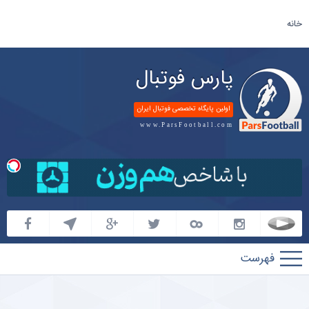
خانه
پارس فوتبال
اولین پایگاه تخصصی فوتبال ایران
www.ParsFootball.com
پارس
فوتبال