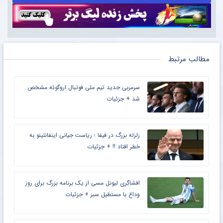
مطالب مرتبط
سرمربی جدید تیم ملی فوتبال اروگوئه مشخص
شد + جزئیات
زلزله بزرگ در فیفا ؛ ریاست جیانی اینفانتینو به
خطر افتاد !! + جزئیات
افشاگری لیونل مسی از یک برنامه بزرگ برای روز
وداع با مستطیل سبز + جزئیات