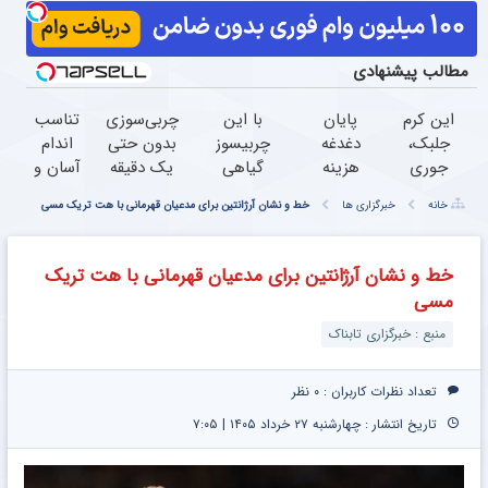
مطالب پیشنهادی
این کرم
پایان
با این
چربی‌سوزی
تناسب
جلبک،
دغدغه
چربیسوز
بدون حتی
اندام
جوری
هزینه
گیاهی
یک دقیقه
آسان و
چروکاتو
های
دیگه
ورزش!
مطمئن
خانه
خبرگزاری ها
خط و نشان آرژانتین برای مدعیان قهرمانی با هت تریک مسی
صاف
دندان
نگران
با این
میکنه
پزشکی
اضافه
نوشیدنی
که انگار
با پک
وزنت
خوش
خط و نشان آرژانتین برای مدعیان قهرمانی با هت تریک
بوتاکس
سفید
نباش70%تخفیف
طعم
مسی
کردی!
کننده
گیاهی
(تخفیف
خانگی
منبع : خبرگزاری تابناک
ویژه)
تعداد نظرات کاربران :
۰ نظر
تاریخ انتشار : چهارشنبه ۲۷ خرداد ۱۴۰۵ | ۷:۰۵