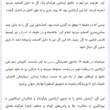
کرد. هرچند دو تیم در دقایق ابتدایی هرکدام یک گل به دلیل آفساید مردود
تجربه کردند، اما این آرژانتین بود که روند بازی را به طور کامل در اختیار گرفت.
مسی که در دقیقه ۷ موفق به گلزنی شده بود، کمک‌داور این گل را به دلیل چند
سانتی‌متری آفساید مردود اعلام کرد. بلافاصله و در دقیقه ۸،
الجزایر
نیز توسط
فارس شایبی به گل رسید، اما این گل نیز به دلیل آفساید پذیرفته نشد تا بازی
بدون گل دنبال شود.
سرانجام در دقیقه ۱۷، جادوی همیشگی
مسی
به ثمر نشست. کاپیتان تیم ملی
آرژانتین با دریافت توپ در پشت محوطه جریمه و با حرکتی رو به جلو، شوتی
دقیق و غیرقابل مهار از راه دور به سمت دروازهٔ زیدان، دروازه‌بان الجزایر،
شلیک کرد تا ورزشگاه یکصدا به تشویق اسطورهٔ فوتبال جهان برخیزد.
این گل، آرامش خاطر را به اردوی آرژانتین بازگرداند و شاگردان اسکالونی با
بهره‌گیری از مالکیت بالا و پاس‌های کوتاه و منظم، اجازهٔ هرگونه فضای