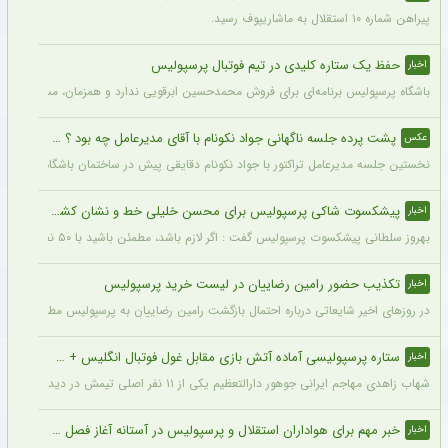
پیراهن شماره ۱۰ استقلال به ماشاریپوف رسید.
حفظ یک ستاره کلیدی در تیم فوتبال پرسپولیس
اخبار
باشگاه پرسپولیس برنامه‌ای برای فروش محمدحسین ابرقویی ندارد و همزمان، مسئولان این با
پشت پرده جلسه ناگهانی جواد نکونام با آقای مدیرعامل چه بود ؟ + عکس
عکس
نخستین جلسه مدیرعامل تراکتور با جواد نکونام دقایقی پیش در ساختمان باشگاه برگزار شد
پیشکسوت شاکی پرسپولیس برای محسن خلیلی خط و نشان کشید + جزئیات
اخبار
بهروز سلطانی پیشکسوت پرسپولیس گفت : اگر لازم باشد، مطمئن باشید با ۵۰ نفر از پیشکسوتان پرسپولیس مقابل ساختمان این باشگاه تجمع خواهیم کرد و خواهان برخورد جدی و عزل محسن خلیلی خواهیم شد. اصلاً این آقا بازیکن سایپا است نه پیشکسوت پرسپولیس.
تکذیب حضور رامین رضاییان در لیست خرید پرسپولیس
اخبار
در روزهای اخیر شایعاتی درباره احتمال بازگشت رامین رضاییان به پرسپولیس مطرح شده ام
ستاره پرسپولیسی آماده آتش بازی مقابل غول فوتبال انگلیس + جزئیات
اخبار
شهاب زاهدی مهاجم ایرانی جوهور دارالتعظیم یکی از ۱۱ نفر اصلی تیمش در دیدار تدارکاتی برابر چلسی است.
خبر مهم برای هواداران استقلال و پرسپولیس در آستانه آغاز فصل جدید
اخبار