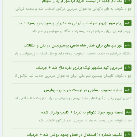
یک نام جدید در لیست خرید تراکتور از زبان نکونام
اخبار
جواد نکونام به طور ناگهانی به عنوان سرمربی تراکتور انتخاب شد و محمد قربانی یکی از اه
پیام مهم لژیونر سرشناس ایرانی به مدیران پرسپولیس رسید + جزئیات
اخبار
لژیونر فوتبال ایران سرانجام به پیشنهاد باشگاه پرسپولیس پاسخ داد.
تور سپاهان برای شکار شاه ماهی پرسپولیس در نقل و انتقالات
اخبار
باشگاه سپاهان به جذب حسین ابرقویی علاقه دارد و مثل اینکه با پرسپولیس وارد مذاکره 
سرمربی تیم مشهور لیگ برتری نقره داغ شد + جزئیات
اخبار
جواد نکونام کاپیتان پیشین تیم ملی ایران به عنوان سرمربی جدید تیم تراکتور انتخاب شد.
ستاره محبوب نساجی در لیست خرید پرسپولیس
اخبار
دانیال ایری یکی از گزینه‌های مورد بررسی پرسپولیس برای تقویت خط دفاعی است؛ با این
لحظه ورود جواد نکونام به تبریز + کلیپ وایرال شده
فیلم
جواد نکونام امروز رسما به عنوان سرمربی تیم تراکتور انتخاب شد.
تکلیف شماره ۱۰ استقلال در فصل جدید روشن شد + جزئیات
اخبار