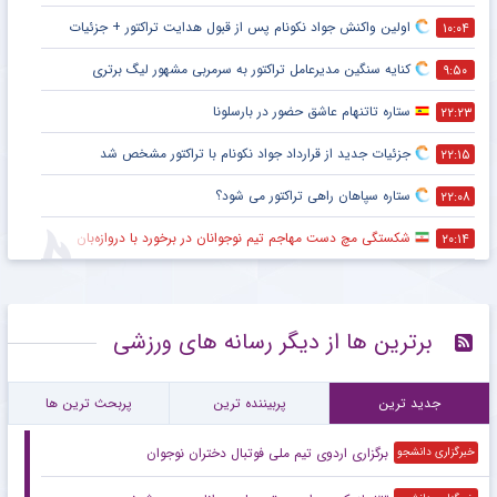
اولین واکنش جواد نکونام پس از قبول هدایت تراکتور + جزئیات
۱۰:۰۴
کنایه سنگین مدیرعامل تراکتور به سرمربی مشهور لیگ برتری
۹:۵۰
ستاره تاتنهام عاشق حضور در بارسلونا
۲۲:۲۳
جزئیات جدید از قرارداد جواد نکونام با تراکتور مشخص شد
۲۲:۱۵
ستاره سپاهان راهی تراکتور می شود؟
۲۲:۰۸
شکستگی مچ دست مهاجم تیم نوجوانان در برخورد با دروازه‌بان
۲۰:۱۴
برترین ها از دیگر رسانه های ورزشی
جدید ترین
پربیننده ترین
پربحث ترین ها
برگزاری اردوی تیم ملی فوتبال دختران نوجوان
خبرگزاری دانشجو