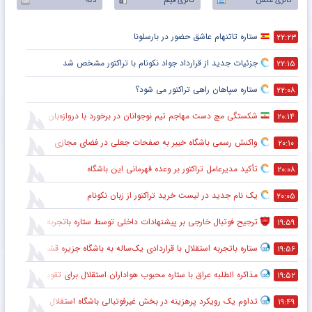
گالری عکس
گالری فیلم
دکه
ستاره تاتنهام عاشق حضور در بارسلونا
۲۲:۲۳
جزئیات جدید از قرارداد جواد نکونام با تراکتور مشخص شد
۲۲:۱۵
ستاره سپاهان راهی تراکتور می شود؟
۲۲:۰۸
شکستگی مچ دست مهاجم تیم نوجوانان در برخورد با دروازه‌بان
۲۰:۱۴
واکنش رسمی باشگاه خیبر به صفحات جعلی در فضای مجازی
۲۰:۱۰
تأکید مدیرعامل تراکتور بر وعده قهرمانی این باشگاه
۲۰:۰۸
یک نام جدید در لیست خرید تراکتور از زبان نکونام
۲۰:۰۵
ترجیح فوتبال خارجی بر پیشنهادات داخلی توسط ستاره باتجربه
۱۹:۵۹
ستاره باتجربه استقلال با قراردادی یک‌ساله به باشگاه جزیره قشم پیوست
۱۹:۵۶
مذاکره الطلبه عراق با ستاره محبوب هواداران استقلال برای تقویت خط دفاعی
۱۹:۵۲
تداوم یک رویکرد پرهزینه در بخش غیرفوتبالی باشگاه استقلال
۱۹:۴۹