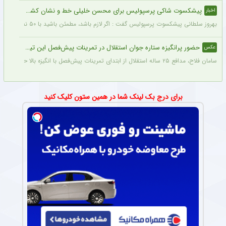
پیشکسوت شاکی پرسپولیس برای محسن خلیلی خط و نشان کشید + جزئیات
اخبار
بهروز سلطانی پیشکسوت پرسپولیس گفت : اگر لازم باشد، مطمئن باشید با ۵۰ نفر از پیشکسوتان پرسپولیس مقابل ساختمان این باشگاه تجمع خواهیم کرد و خواهان برخورد جدی و عزل محسن خلیلی خواهیم شد. اصلاً این آقا بازیکن سایپا است نه پیشکسوت پرسپولیس.
حضور پرانگیزه ستاره جوان استقلال در تمرینات پیش‌فصل این تیم + عکس
عکس
سامان فلاح، مدافع ۲۵ ساله استقلال از ابتدای تمرینات پیش‌فصل با انگیزه بالا حاضر بوده و پیراهن شماره ۶ را در استقلال انتخاب کرده است. فلاح امیدوار است با درخشش در ترکیب آبی‌پوشان، اعتماد بختیاری‌زاده را جلب کرده و به جام ملت‌های آسیا برسد.
برای درج بک لینک شما در همین ستون کلیک کنید