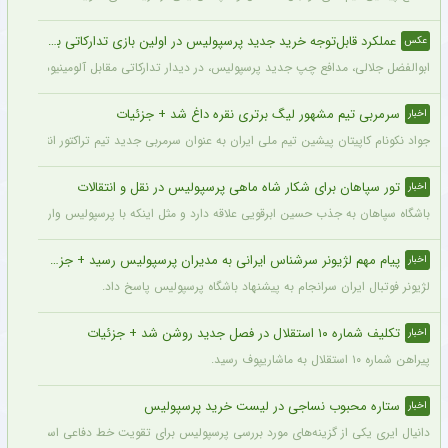
عملکرد قابل‌توجه خرید جدید پرسپولیس در اولین بازی تدارکاتی برای این تیم + عکس
عکس
ابوالفضل جلالی، مدافع چپ جدید پرسپولیس، در دیدار تدارکاتی مقابل آلومینیوم اراک د
سرمربی تیم مشهور لیگ برتری نقره داغ شد + جزئیات
اخبار
جواد نکونام کاپیتان پیشین تیم ملی ایران به عنوان سرمربی جدید تیم تراکتور انتخاب شد.
تور سپاهان برای شکار شاه ماهی پرسپولیس در نقل و انتقالات
اخبار
باشگاه سپاهان به جذب حسین ابرقویی علاقه دارد و مثل اینکه با پرسپولیس وارد مذاکره 
پیام مهم لژیونر سرشناس ایرانی به مدیران پرسپولیس رسید + جزئیات
اخبار
لژیونر فوتبال ایران سرانجام به پیشنهاد باشگاه پرسپولیس پاسخ داد.
تکلیف شماره ۱۰ استقلال در فصل جدید روشن شد + جزئیات
اخبار
پیراهن شماره ۱۰ استقلال به ماشاریپوف رسید.
ستاره محبوب نساجی در لیست خرید پرسپولیس
اخبار
دانیال ایری یکی از گزینه‌های مورد بررسی پرسپولیس برای تقویت خط دفاعی است؛ با این