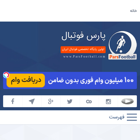
خانه
پارس فوتبال
اولین پایگاه تخصصی فوتبال ایران
www.ParsFootball.com
پارس
فوتبال