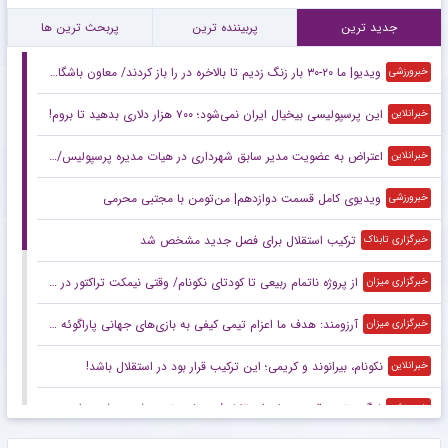
جدید ترین
پربیننده ترین
پربحث ترین ها
ویدیو| ما ۲۰-۳۰ بار زنگ زدیم تا بالاخره در را باز کردند/ معاون باشگاه اصلا پرسپولیسی نیست!
خبرورزشی
این پرسپولیسی بیخیال ایران نمی‌شود؛ ۷۰۰ هزار دلاری بدهید تا بروم!
خبرانلاین
اعتراض به عضویت مدیر سابق شهرداری در هیات مدیره پرسپولیس/ چرا باشگاهها باید پارکینگ مدیران صنعتی، اقتصادی، سیاسی، نظامی و… شود؟
خبرانلاین
ویدیوی کامل قسمت دوازدهم| من‌تومن با مجتبی محرمی
خبرورزشی
ترکیب استقلال برای فصل جدید مشخص شد
خبرگزاری تابناک
از پروژه ناتمام ربیعی تا کودتای نکونام/ وقتی نیمکت تراکتور در یک شب زیرورو شد
خبرگزاری میزان
آرزومند: هدف ما اعزام تیمی کیفی به بازی‌های جهانی پاراگوئه است/ هنوز به شرایط ایده‌آل نرسیده‌ایم
خبرگزاری میزان
نکونام، بیرانوند و کریمی؛ این ترکیب قرار بود در استقلال باشد!
خبرانلاین
لیگ برتر در قرق مربیان استقلالی/ روزنامه خبرورزشی دوشنبه را ببینید
خبرورزشی