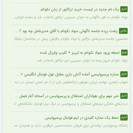
یک نام جدید در لیست خرید تراکتور از زبان نکونام
اخبار
جواد نکونام به طور ناگهانی به عنوان سرمربی تراکتور انتخاب شد و محمد قربانی یکی از اه
پشت پرده جلسه ناگهانی جواد نکونام با آقای مدیرعامل چه بود ؟ + عکس
عکس
نخستین جلسه مدیرعامل تراکتور با جواد نکونام دقایقی پیش در ساختمان باشگاه برگزار شد
لحظه ورود جواد نکونام به تبریز + کلیپ وایرال شده
فیلم
جواد نکونام امروز رسما به عنوان سرمربی تیم تراکتور انتخاب شد.
ستاره پرسپولیسی آماده آتش بازی مقابل غول فوتبال انگلیس + جزئیات
اخبار
شهاب زاهدی مهاجم ایرانی جوهور دارالتعظیم یکی از ۱۱ نفر اصلی تیمش در دیدار تدارکاتی برابر چلسی است.
خبر مهم برای هواداران استقلال و پرسپولیس در آستانه آغاز فصل جدید
اخبار
دیدارهای خانگی تیم‌های استقلال و پرسپولیس در لیگ برتر فوتبال باشگاه‌های ایران در و
حفظ یک ستاره کلیدی در تیم فوتبال پرسپولیس
اخبار
باشگاه پرسپولیس برنامه‌ای برای فروش محمدحسین ابرقویی ندارد و همزمان، مسئولان این با