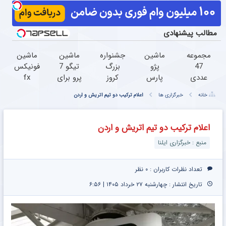
مطالب پیشنهادی
مجموعه
ماشین
جشنواره
ماشین
ماشین
47
پژو
بزرگ
تیگو 7
فونیکس
عددی
پارس
کروز
پرو برای
fx
دریل
برای
بدون
فروش
خودتو
خانه
خبرگزاری ها
اعلام ترکیب دو تیم اتریش و اردن
پیچ
فروش
ویزا!
داری؟
اینجا به
گوشتی
داری؟
شروع از
اینجا
راحتی
شارژی
اینجا
440
سریع
بفروش
اعلام ترکیب دو تیم اتریش و اردن
(تخفیف
سریع
یورو!
بفروشش
منبع : خبرگزاری ایلنا
به مدت
بفروشش
محدود)
تعداد نظرات کاربران :
۰ نظر
تاریخ انتشار : چهارشنبه ۲۷ خرداد ۱۴۰۵ | ۶:۵۶