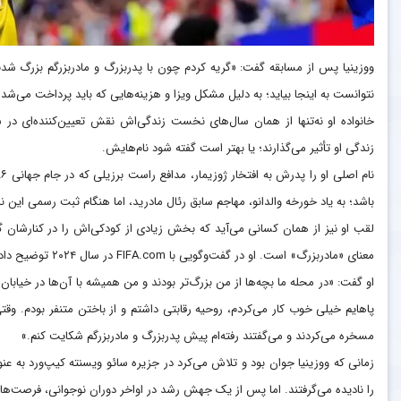
ووزینیا پس از مسابقه گفت: «گریه کردم چون با پدربزرگ و مادربزرگم بزرگ شدم و آ
نتوانست به اینجا بیاید؛ به دلیل مشکل ویزا و هزینه‌هایی که باید پرداخت می‌شد. 
خانواده او نه‌تنها از همان سال‌های نخست زندگی‌اش نقش تعیین‌کننده‌ای د
زندگی او تأثیر می‌گذارند؛ یا بهتر است گفته شود نام‌هایش.
باشد؛ به یاد خورخه والدانو، مهاجم سابق رئال مادرید، اما هنگام ثبت رسمی این نا
لقب او نیز از همان کسانی می‌آید که بخش زیادی از کودکی‌اش را در کنارشان گذ
معنای «مادربزرگ» است. او در گفت‌وگویی با FIFA.com در سال ۲۰۲۴ توضیح داده بود چگونه این لقب را به دست آورده است.
او گفت: «در محله ما بچه‌ها از من بزرگ‌تر بودند و من همیشه با آن‌ها در خیابان
پاهایم خیلی خوب کار می‌کردم، روحیه رقابتی داشتم و از باختن متنفر بودم. وقتی
مسخره می‌کردند و می‌گفتند رفته‌ام پیش پدربزرگ و مادربزرگم شکایت کنم.»
زمانی که ووزینیا جوان بود و تلاش می‌کرد در جزیره سائو ویسنته کیپ‌ورد به ع
را نادیده می‌گرفتند. اما پس از یک جهش رشد در اواخر دوران نوجوانی، فرصت‌ه