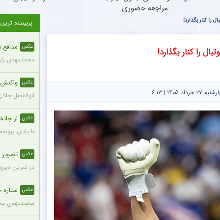
مراجعه حضوری
پربیننده ترین
مدافع ۲۱ ساله با قد ۱۹۵ سانتی‌متر به پرسپولیس ملحق شد + عکس
عکس
محمدمهدی زارع، مدافع ۲۱ ساله با قد ۱۹۵ سانتی‌متر، با مبلغ ۸۰۰ 
واکنش مع
عکس
د ۱۴۰۵ | ۶:۱۳
ابوالفضل جلال
از جانش
عکس
با پایان پروند
تصویر صم
عکس
در تمرین دیروز
ستاره 
عکس
محمدمهدی محبی،