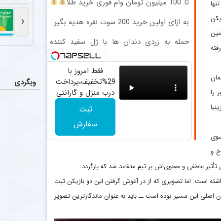
رامین ر
تا 100 میلیون تومان وام فوری خرید طلا
عکس
نها
(بدون ضامن)
باشگاه استقلال 
ازیکن
‹
به ازای اولین خرید 200 سوت نقره هدیه بگیر
نین
ضدحال س
اخبار
حمله به زردی دندان ها با ژل سفید کننده
فته
العربی کویت از
دندان! خرید40%تخفیف
فقط امروز با
یاسر آس
اخبار
مان
29%تخفیف،پرداخت
وبگردی
پرسپولیس پیشنهادی ۱.۷ تا ۲ میلیون دلاری به یاسر آسانی، وینگر استقلال، ارائه کرد، اما او نپذیرفت. آسانی تأکید
درب منزل و گارانتی
 را
تعویض چراغ 40
نیا
ثبت
احتمال 
اخبار
وات بخر
آن طور که از ش
سفارش
سوی
خ و
 تأثیر عاطفی و معنوی‌اش بر تیم متقاعد شد که بازگردد.
شته است. اما تصویری که از در آغوش گرفتن این دو بازیکن ثبت
ان اصلی این مسیر بوده است ــ باید به عنوان ماندگارترین تصویر