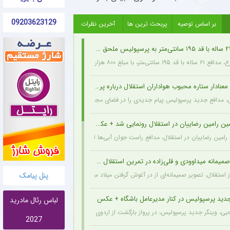
09203623129
بر اساس توصیه
پربحث ترین ها
آخرین نظرات
هزار دلار از اخمت گروژنی به پرسپولیس پیوست.
نادار ستاره محبوب هواداران استقلال درباره پرسپولیس + عکس
ی، مدافع جدید پرسپولیس پیام جدیدی را در فضای مجازی به اشتراک گذاشت: تمام قلبم برا
ین رامین رضاییان در استقلال رونمایی شد + عکس
ه رامین رضاییان در استقلال، مدافع راست جوان آبی‌ها انگیزه بیشتری برای شروع فصل پیدا کر
یمانه میداوودی و قلی‌زاده در تمرین استقلال + عکس
پنل پیامک
 استقلال، تصویر صمیمانه‌ای از در آغوش گرفتن میلاد میداوودی (مربی مهاجمان) و اسماعیل قل
جدید پرسپولیس در کنار مدیرعامل باشگاه + عکس
لباس رئال مادرید
 وینگر جدید پرسپولیس، در پرواز بازگشت از اردوی ارزروم در کنار پیمان حدادی دیده شد.
2027