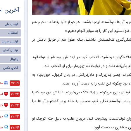
آخرین اخ
ن‌ها نتوانستند اینجا باشند. هر دو از دنیا رفته‌اند. مادرم هم
فوتبال ملی
نتوانستیم این کار را به موقع انجام دهیم.»
استقلال
ر شکل‌گیری شخصیتش داشتند، بلکه هنوز هم از طریق نامش بر
فوتبال اسپانیا
فوتبال آلمان
نام اصلی او را پدرش به افتخار ژوزیمار، مدافع راست برزیلی که در جام جهانی ۱۹۸۶ ناگهان درخشید، انتخاب کرد. در ابتدا قرار بود نام او «والدانو»
والیبال
م پذیرفته نشد و در نهایت نام ژوزیمار برای او انتخاب شد.
گالری عکس
راند؛ یعنی پدربزرگ و مادربزرگش. در زبان کریول، «ووزینیا» به
مص
۲۲:۲۹
 فوتبال بازی می‌کردم و زیاد کتک می‌خوردم. دلیلش این بود که با
است
۲۲:۲۴
 نمی‌توانستم تلافی کنم، عصبانی به خانه برمی‌گشتم و آن‌ها مرا
کا
۲۲:۲۴
در
۲۲:۲۴
نوان فوتبالیست پیشرفت کند، مربیان اغلب به دلیل جثه کوچک او
ای بیشتری به دست آورد.
ستا
۲۲:۲۴