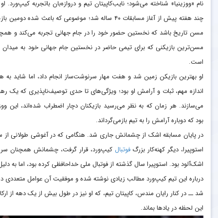
نام «ووزینیا» شناخته می‌شود؛ نایب‌کاپیتان تیم و دروازه‌بان باتجربه کیپ‌ورد. او ت
چند هفته پیش از آغاز مسابقات ۴۰ ساله شد؛ موضوعی که باعث شده دومین ب
مسن تاریخ باشد که نخستین حضور خود را در جام جهانی تجربه می‌کند و همچ
مسن‌ترین بازیکنی که برای تیمی حاضر در نخستین جام جهانی خود به میدان ر
است.
او بهترین بازیکن زمین شد و هفت مهار سرنوشت‌ساز انجام داد، اما شاید به ه
اندازه مهم، ثبات و آرامش او بود؛ ویژگی‌های تا حدی توصیف‌ناپذیری که یک رهبر
می‌سازند. هر زمان که به نظر می‌رسید بازیکنان دچار اضطراب شده‌اند، این ووزی
بود که دوباره آرامش را به تیم بازمی‌گرداند.
در پایان مسابقه اشک از چشمانش جاری شد. هنگامی که در آغوشی طولانی از 
استوپیرا، دیگر کهنه‌کار بزرگ
فوتبال
کیپ‌ورد، قرار گرفت، چشمانش همچنان سر
اشک‌آلود بود. استوپیرا سال گذشته از فوتبال ملی خداحافظی کرده بود، اما به دلیل
درباره این تیم کیپ‌ورد مطالب زیادی نوشته شده و موفقیت آن عوامل متعددی دا
شد ــ در کنار رایان مندس، کاپیتان تیم، که او نیز در طول بیش از یک دهه از ارک
این لحظه در یادها بماند.