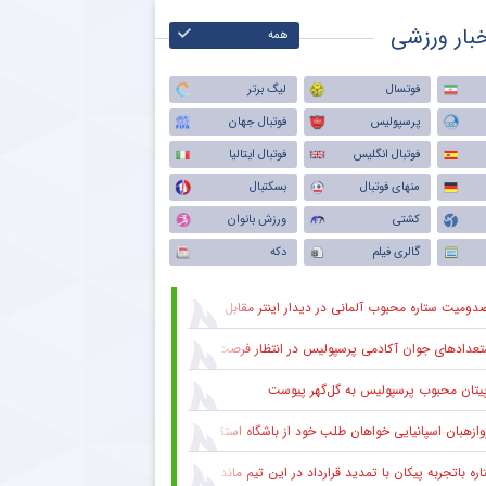
بار ورزشی
همه
فوتسال
لیگ برتر
پرسپولیس
فوتبال جهان
فوتبال انگلیس
فوتبال ایتالیا
منهای فوتبال
بسکتبال
کشتی
ورزش بانوان
گالری فیلم
دکه
دومیت ستاره محبوب آلمانی در دیدار اینتر مقابل میلان
عدادهای جوان آکادمی پرسپولیس در انتظار فرصت در ترکیب اصلی
پیتان محبوب پرسپولیس به گل‌گهر پیوست
وازهبان اسپانیایی خواهان طلب خود از باشگاه استقلال شد
ره باتجربه پیکان با تمدید قرارداد در این تیم ماند