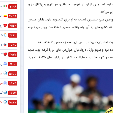
آنگولا شد. پس از آن در قبرس، اسلواکی، مولداوی و پرتغال بازی
ست
۲۱:۰۶
ی می‌کند.
تک
۲۰:۴۵
 تنها بازیکنی که تعداد بازی‌های ملی بیشتری نسبت به او برای کیپ‌ورد دارد، رایان مندس
رون
۲۰:۲۴
 کشورشان به آن راه یافته، حضور داشته‌اند؛ چهار دوره جام
خبر
۱۷:۴۲
د، اما نزدیک بود در مسیر این معجزه حضور نداشته باشد.
۷ تا از مهم ترین فواید دوچرخه سواری که نمی دانستید !
۱۷:۴۰
ود و برونو وارلا، دروازه‌بان جوان‌تر، جای او را گرفته بود. شاید
کا
۱۷:۳۷
بی‌ارتباط با این موضوع نبود که کیپ‌ورد در آن رقابت‌ها در قعر گروه خود قرار گرفت و نتوانست به مسابقات مراکش در پایان سال ۲۰۲۵ راه پیدا
زلز
۱۶:۰۱
ستا
۱۵:۵۵
مو
۱۵:۵۱
کنا
۱۵:۵۱
آخر
۱۵:۴۷
ضد
۱۵:۴۵