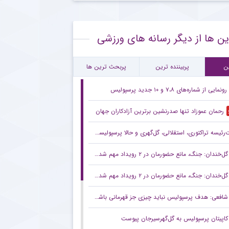
ع همکاری باشگاه استقلال با رامین رضاییان
ین ها از دیگر رسانه های ورزشی
ام معنادار پیشکسوت استقلال درباره قرارداد رضاییان
رین بازی تدارکاتی استقلال پیش از لیگ + جزئیات
ن
پربیننده ترین
پربحث ترین ها
رونمایی از شماره‌های ۷،۸ و ۱۰ جدید پرسپولیس
رحمان عموزاد تنها صدرنشین برترین آزادکاران جهان
ه تراکتوری، استقلالی، گل‌گهری و حالا پرسپولیسی! انتصاب‌های عجیب در باشگاه‌های خاص؛ فدراسیون حتما جوابگو باشد
گل‌خندان: جنگ، مانع حضورمان در ۲ رویداد مهم شد/ با قدرت برای بازی‌های آسیایی و سهمیه المپیک می‌جنگیم
گل‌خندان: جنگ، مانع حضورمان در ۲ رویداد مهم شد/ با قدرت برای بازی‌های آسیایی و سهمیه المپیک می‌جنگیم
شافعی: هدف پرسپولیس نباید چیزی جز قهرمانی باشد/ برای جام ملت‌ها باید از برخی چهره‌ها عبور کنیم
کاپیتان پرسپولیس به گل‌گهرسیرجان پیوست