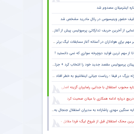
اره اینترمیلان مصدوم شد
لیف حضور وینیسیوس در رئال مادرید مشخص شد
مایی از آخرین حریف تدارکاتی پرسپولیس پیش از آغاز لیگ برتر
 مهم برای هواداران در آستانه آغاز مسابقات لیگ برتر + جزئیات
پیتان پرسپولیس مقصد جدید خود را انتخاب کرد + جزئیات
له بزرگ در فیفا ؛ ریاست جیانی اینفانتینو به خطر افتاد !! + جزئیات
ره محبوب استقلال با جدایی رضاییان گزینه اصلی دفاع راست این تیم
دریچ درباره ادامه همکاری با میلان صحبت کرد
یه سنگین مهدی پاشازاده به مدیران استقلال جنجال به پا کرد
ین محک استقلال قبل از شروع لیگ؛ فردا مقابل حریف تدارکاتی
حال سنگین تیم مطرح عربی به پرسپولیس و مهدی تارتار