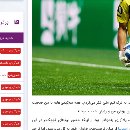
قط
۱۵:۴۴
برتر
پی
۱۵:۴۱
آخ
۱۵:۳۷
جدید تری
خبرگزاری تابناک
خبرگزاری دانشجو
هیئت‌رئیس
خبرورزشی
خبرگزاری میزان
خبرگزاری میزان
: «دوران بسیار سختی بود. به ترک تیم ملی فکر می‌کردم. همه هم‌تیمی‌هایم با من صحبت
ن رؤیای من و رؤیای همه ما بود.»
خبرگزاری میزان
 یادآوری به‌موقعی بود از اینکه حضور تیم‌های کوچک‌تر در این
خبرگزاری میزان
ر
اسپانیا
از میان فرصت‌های فراوان خود به گل می‌رسید، اما تا حد