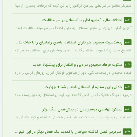
شهریار مغانلو در شرایطی پیراهن تراکتور را بر تن کرده که برخلاف بسیاری از مهاجمان نامدا
اختلاف مالی آنتونیو آدان با استقلال بر سر مطالبات
اخبار
آنتونیو آدان، دروازه‌بان سابق استقلال، به دلیل اختلاف بر سر مبلغ مطالبات (۱۰۰ تا ۲۰۰ هزار یورو) قصد شکایت از باشگاه را دارد.
پیشکسوت محبوب هواداران استقلال رامین رضاییان را با خاک یکسان کرد + جزئیات
اخبار
شاهرخ بیانی پیشکسوت استقلال گفت : رامین رضاییان برای استقلال به غیر از بازار گرمی ک
سکوت فرهاد مجیدی در دبی و انتظار برای پیشنهاد جدید
اخبار
فرهاد مجیدی در پنجاه‌سالگی، دور از هیاهوی فوتبال ایران، روزهای آرامی را در دبی سپری 
جدایی این ستاره از استقلال قطعی شد + جزئیات
اخبار
دیدیه اندونگ هافبک گابنی فصل گذشته تیم فوتبال استقلال به دلیل بسته ماندن پنجره نقل
عملکرد تهاجمی پرسپولیس در پیش‌فصل لیگ برتر
اخبار
تیم فوتبال پرسپولیس در مسابقات پیش فصل شکستی نداشته و توانسته گل های زیادی را ب
سرمربی فصل گذشته سپاهان با تمدید یک فصل دیگر در این تیم ماند + عکس
عکس