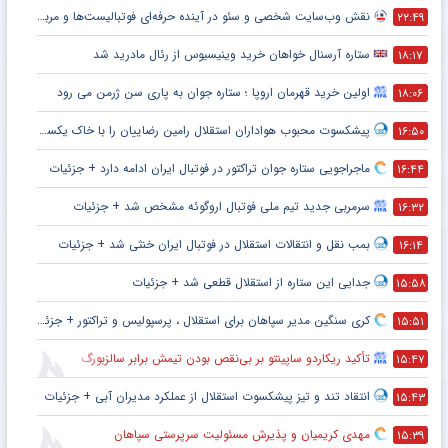
نقش وب‌سایت شخصی و سئو در آینده حرفه‌ای فوتبالیست‌ها و مربیان
۲۲:۴۹
ستاره آرسنال خواهان خرید وینیسیوس از رئال مادرید شد
۱۸:۱۷
اولین خرید قهرمان اروپا ؛ ستاره جوان به پاری سن ژرمن می رود
۱۸:۰۶
پیشکسوت محبوب هواداران استقلال رامین رضاییان را با خاک یکسان کرد + جزئیات
۱۶:۵۰
ماجراجویی ستاره جوان تراکتور در فوتبال ایران ادامه دارد + جزئیات
۱۶:۴۴
سرمربی جدید تیم ملی فوتبال اروگوئه مشخص شد + جزئیات
۱۶:۳۲
بمب نقل و انتقالات استقلال در فوتبال ایران خنثی شد + جزئیات
۱۶:۱۴
جدایی این ستاره از استقلال قطعی شد + جزئیات
۱۵:۵۸
کری سنگین مدیر سپاهان برای استقلال ، پرسپولیس و تراکتور + جزئیات
۱۵:۵۱
تأکید ریکاردو ساپینتو بر بی‌نقص بودن تیمش برابر سالزبورگ
۱۵:۴۷
انتقاد تند و تیز پیشکسوت استقلال از عملکرد مدیران آبی + جزئیات
۱۵:۴۳
مهدی کریمیان و پذیرش مسئولیت سرپرستی سپاهان
۱۵:۳۹