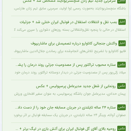
سرمربی جدید تیم زنان منچستریونایتد مشخص شد + عکس
عکس
باشگاه منچستریونایتد به‌صورت رسمی اِوا اولید، سرمربی سابق تیم زنان هارتس، را به‌عنوا
بمب نقل و انتقالات استقلال در فوتبال ایران خنثی شد + جزئیات
اخبار
استقلال در حالی با پنجره نقل‌وانتقالاتی بسته روزهای دشواری را سپری می‌کند که در همی
واکنش جنجالی کاناوارو درباره تصمیمش برای ماشاریپوف
اخبار
فابیو کاناوارو با تشریح تلاش‌های انجام‌شده برای رساندن جلال‌الدین ماشاریپوف به جام
ستاره محبوب تراکتور پس از مصدومیت جزئی روند درمان را پشت سر گذاشت + عکس
عکس
میلاد زکی‌پور پس از مصدومیت جزئی در دیدار دوستانه تراکتور، روند درمان خود را پشت 
رونمایی از شغل جدید مدیرعامل پرسپولیس + عکس
عکس
پیمان حدادی، مدیرعامل جوان باشگاه پرسپولیس، به عنوان سفیر افتخاری ورزش چوگان ان
ستاره ۲۴ ساله تایلندی در جریان مسابقه جان خود را از دست داد + عکس
عکس
صفوان آوائه، وینگر ۲۴ ساله تایلندی، در جریان یک مسابقه فوتبال بر اثر برخورد صاعقه جان خود را از دست داد.
روحیه بالای آقای گل فوتبال ایران برای آتش بازی در لیگ برتر + عکس
عکس