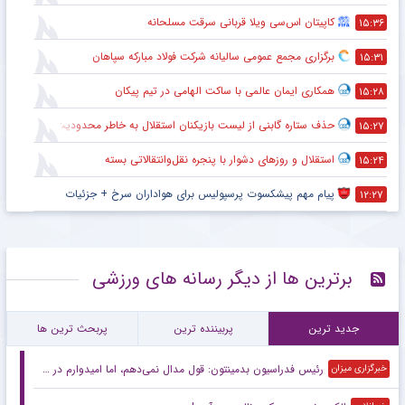
کاپیتان اس‌سی ویلا قربانی سرقت مسلحانه
۱۵:۳۶
برگزاری مجمع عمومی سالیانه شرکت فولاد مبارکه سپاهان
۱۵:۳۱
همکاری ایمان عالمی با ساکت الهامی در تیم پیکان
۱۵:۲۸
حذف ستاره گابنی از لیست بازیکنان استقلال به خاطر محدودیت نقل‌وانتقالاتی
۱۵:۲۷
استقلال و روزهای دشوار با پنجره نقل‌وانتقالاتی بسته
۱۵:۲۴
پیام مهم پیشکسوت پرسپولیس برای هواداران سرخ + جزئیات
۱۲:۲۷
برترین ها از دیگر رسانه های ورزشی
جدید ترین
پربیننده ترین
پربحث ترین ها
رئیس فدراسیون بدمینتون: قول مدال نمی‌دهم، اما امیدوارم در ناگویا و داکار اتفاقات خوبی بیفتد/ هدف اصلی ما کسب سهمیه المپیک لس‌آنجلس است
خبرگزاری میزان