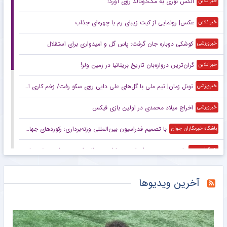
الکس نوری به مک‌دونالد روی آورد!
خبرانلاین
عکس| رونمایی از کیت زیبای رم با چهره‌ای جذاب
خبرانلاین
کوشکی دوباره جان گرفت؛ پاس گل و امیدواری برای استقلال
خبرورزشی
گران‌ترین دروازه‌بان تاریخ بریتانیا در زمین ولز!
خبرانلاین
تونل زمان| تیم ملی با گل‌های علی دایی روی سکو رفت/ زخم کاری ایران بر پیکر بحرین
خبرورزشی
اخراج میلاد محمدی در اولین بازی فیکس
خبرورزشی
با تصمیم فدراسیون بین‌المللی وزنه‌برداری؛ رکورد‌های جهانی یوسفی و نصیری حفظ شد
باشگاه خبرنگاران جوان
بازدید سرپرست فدراسیون پارادوومیدانی از دومین اردوی تیم ملی مردان
خبرگزاری مهر
عکس| اخراج ملی‌پوش فوتبال ایران در ۱۲ دقیقه!
خبرانلاین
آخرین ویدیوها
درگذشت مربی اسبق میلان
خبرانلاین
ویدیو| اولین تصاویر تراشتگن در لباس تیم جدید
خبرورزشی