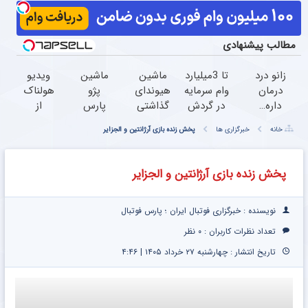
مطالب پیشنهادی
زانو درد
تا 3میلیارد
ماشین
ماشین
ویدیو
درمان
وام سرمایه
هیوندای
پژو
هولناک
داره…
در گردش
گذاشتی
پارس
از
چرا
فروشندگان
برای
برای
جوان
خانه
خبرگزاری ها
پخش زنده بازی آرژانتین و الجزایر
هنوز
=>
فروش ؟
فروش
کارتن
داری
فروشگاهت
اینجا
داری؟
خوابی
بهش
رو ثبت
سریع و
اینجا
که
پخش زنده بازی آرژانتین و الجزایر
ظلم
کن
راحت
سریع
میلیاردر
می‌کنی؟
بفروش
بفروشش
شد.
آموزش
نویسنده : خبرگزاری فوتبال ایران ؛ پارس فوتبال
رایگان
تعداد نظرات کاربران :
۰ نظر
تاریخ انتشار : چهارشنبه ۲۷ خرداد ۱۴۰۵ | ۴:۴۶