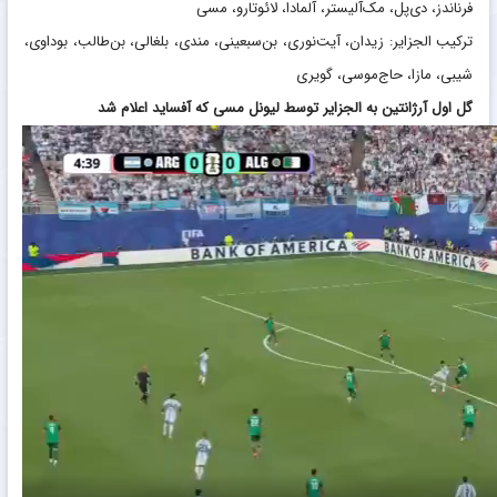
فرناندز، دی‌پل، مک‌آلیستر، آلمادا، لائوتارو، مسی
ترکیب الجزایر: زیدان، آیت‌نوری، بن‌سبعینی، مندی، بلغالی، بن‌طالب، بوداوی،
شیبی، مازا، حاج‌موسی، گویری
گل اول آرژانتین به الجزایر توسط لیونل مسی که آفساید اعلام شد