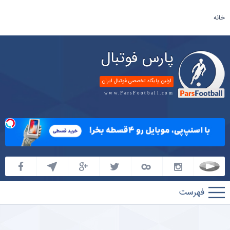
خانه
پارس فوتبال
اولین پایگاه تخصصی فوتبال ایران
www.ParsFootball.com
پارس
فوتبال