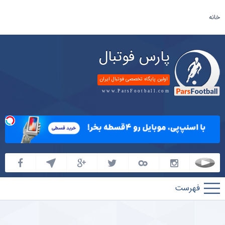
خانه
پارس فوتبال
اولین پایگاه تخصصی فوتبال ایران
www.ParsFootball.com
پارس
فوتبال