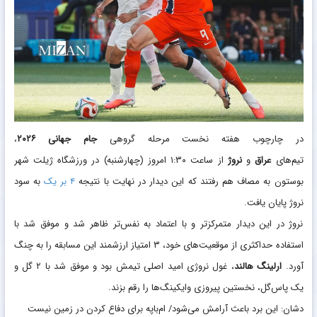
در چارچوب هفته نخست مرحله گروهی
جام جهانی ۲۰۲۶
،
تیم‌های
عراق
و
نروژ
از ساعت ۱:۳۰ امروز (چهارشنبه) در ورزشگاه ژیلت شهر
بوستون به مصاف هم رفتند که این دیدار در نهایت با نتیجه
۴ بر یک
به سود
نروژ پایان یافت.
نروژ در این دیدار متمرکزتر و با اعتماد به نفس‌تر ظاهر شد و موفق شد با
استفاده حداکثری از موقعیت‌های خود، ۳ امتیاز ارزشمند این مسابقه را به چنگ
آورد.
ارلینگ هالند
، غول نروژی امید اصلی تیمش بود و موفق شد با ۲ گل و
یک پاس‌گل، نخستین پیروزی وایکینگ‌ها را رقم بزند.
دشان: این برد باعث آرامش می‌شود/ ام‌باپه برای دفاع کردن در زمین نیست