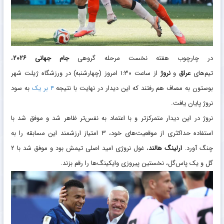
در چارچوب هفته نخست مرحله گروهی
جام جهانی ۲۰۲۶
،
تیم‌های
عراق
و
نروژ
از ساعت ۱:۳۰ امروز (چهارشنبه) در ورزشگاه ژیلت شهر
بوستون به مصاف هم رفتند که این دیدار در نهایت با نتیجه
۴ بر یک
به سود
نروژ پایان یافت.
نروژ در این دیدار متمرکزتر و با اعتماد به نفس‌تر ظاهر شد و موفق شد با
استفاده حداکثری از موقعیت‌های خود، ۳ امتیاز ارزشمند این مسابقه را به
چنگ آورد.
ارلینگ هالند
، غول نروژی امید اصلی تیمش بود و موفق شد با ۲
گل و یک پاس‌گل، نخستین پیروزی وایکینگ‌ها را رقم بزند.