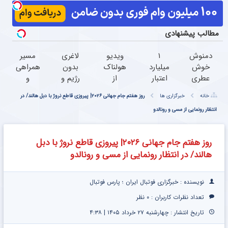
مطالب پیشنهادی
دمنوش
۱
ویدیو
لاغری
مسیر
خوش
میلیارد
هولناک
بدون
همراهی
عطری
اعتبار
از
رژیم و
و
که برای
خرید
جوان
ورزش؟
گزارش
خانه
خبرگزاری ها
روز هفتم جام جهانی ۲۰۲۶| پیروزی قاطع نروژ با دبل هالند/ در
درمان
طلا |
کارتن
فقط با
عملکرد
کبدچرب
انتظار رونمایی از مسی و رونالدو
بدون
خوابی
پودر
گروه
معجزه
ضامن
که
جلبک
اسنپ
میکنه
و چک
میلیاردر
چریبسوز
در ۱۴۰۴
روز هفتم جام جهانی ۲۰۲۶| پیروزی قاطع نروژ با دبل
شد.
هالند/ در انتظار رونمایی از مسی و رونالدو
آموزش
رایگان
نویسنده : خبرگزاری فوتبال ایران ؛ پارس فوتبال
تعداد نظرات کاربران :
۰ نظر
تاریخ انتشار : چهارشنبه ۲۷ خرداد ۱۴۰۵ | ۴:۳۸