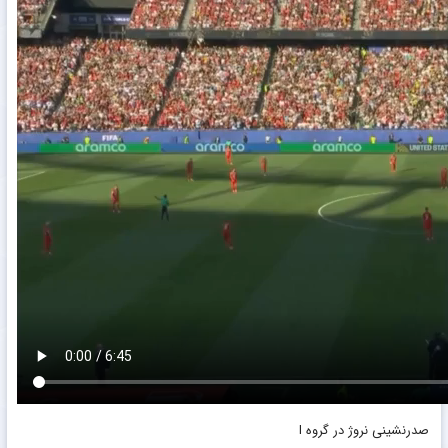
صدرنشینی نروژ در گروه I