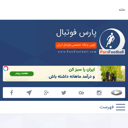
خانه
پارس فوتبال
اولین پایگاه تخصصی فوتبال ایران
www.ParsFootball.com
پارس
فوتبال