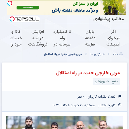
مطالب پیشنهادی
اگر
پایان
تا 3میلیارد
افزایش
کالا و
میخوای
دغدغه
وام
درآمـد
خدمات
ایمپلنت
هزینه
سرمایه در
فروشگاهت
خود را
کنی
های
گردش
رو تضمین
به
خانه
خبرگزاری ها
مربی خارجی جدید در راه استقلال
الان
دندان
فروشندگان
کن
صورت
وقتشه |
پزشکی
اقساطی
فقط با
با پک
بفروشید
مربی خارجی جدید در راه استقلال
۲۵
سفید
منبع : خبرورزشی
میلیون
کننده
تومان!!!
خانگی
تعداد نظرات کاربران :
۰ نظر
تاریخ انتشار : سه‌شنبه ۲۶ خرداد ۱۴۰۵ | ۱۶:۳۹