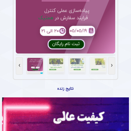
›
‹
نتایج زنده