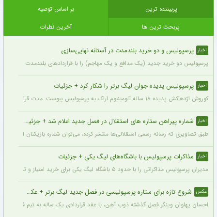
پربیننده ترین
بر اساس توصیه
پربحث ترین ها
آخرین نظرات
پرسپولیس و دو خرید بلندمدت در آستانه نهایی‌سازی
اخبار
پرسپولیس دو خرید جدید (یک مدافع و یک مهاجم) را با قراردادهای بلندمدت نهایی کرده و ا
پرسپولیس پدیده جوان لیگ برتر را شکار کرد + جزئیات
اخبار
کوروش اژدهاکش پدیده ۱۸ ساله آلومینیوم اراک به پرسپولیس پیوست. مدت قرارداد اژدهاکش با پرسپولیس به مدت ۴ سال است.
شماره پیراهن ستاره های استقلال در فصل جدید اعلام شد + جزئیات
اخبار
طبق تصاویری که رسانه رسمی استقلالی‌ها منتشر کرده، می‌توان شماره بازیکنان این تیم ر
مذاکرات پرسپولیس با باشگاه‌های لیگ یکی + جزئیات
اخبار
مدیران پرسپولیس مذاکراتی را با حدود ۵ باشگاه لیگ یکی برای خرید امتیاز و تشکیل تیم «ب» آغاز کرده‌اند.
شروع تازه برای ستاره پرسپولیسی در فصل جدید لیگ برتر + عکس
عکس
احسان پهلوان وینگر فصل گذشته ذوب آهن، با عقد قراردادی یک ساله به تیم فجر شهید