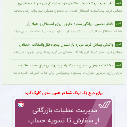
نظر عجیب پیشکسوت استقلال درباره اوضاع تیم سهراب بختیاری زاده + جزئیات
اخبار
بهتاش فریبا پیشکسوت استقلال گفت : در مجموع عملکرد تیم برایم رضایت‌بخش بود. بازیک
اقدام تحسین برانگیز ستاره خارجی برای استقلال و هواداران
اخبار
باشگاه استقلال مذاکراتی را با آنتونیو آدان دروازه‌بان فصل گذشته خود برای بازگشت یه این
واکنش بهتاش فریبا درباره باز نشدن پنجره نقل‌وانتقالات استقلال
اخبار
بهتاش فریبا عضو کمیته فنی باشگاه استقلال می‌گوید بسته بودن پنجره نقل‌وانتقالاتی ا
مخالفت سرمربی ملوان با پیشنهاد پرسپولیس برای جذب ستاره محبوبش
اخبار
مازیار زارع، سرمربی ملوان، با پیشنهاد پرسپولیس برای جذب امیررضا افسرده، مدافع این ت
برای درج بک لینک شما در همین ستون کلیک کنید