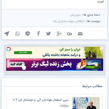
است
دسته بندی ها :
خبرورزشی
برچسب ها :
,
استقلال
سهراب بختیاری زاده
مطالب مرتبط
مربی استقلال هواداران آبی را خوشحال کرد !! +
جزئیات