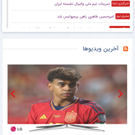
تمرینات تیم ملی والیبال نشسته ایران
خبرگزاری ایلنا
امیرحسین طاهری راهی پرسپولیس شد
مشرق نیوز
پیروزی سپاهان مقابل ذوب‌آهن در شهرآورد تدارکاتی اصفهان
خبرگزاری میزان
ویدیو| استیضاح سرمربی و استعفای رییس فدراسیون فوتبال کره جنوبی!
خبرورزشی
آخرین ویدیوها
شکار گاندوها در نصف جهان/ دربی اصفهان به سود سپاهان
خبرورزشی
دنیس اکرت علیه منتقدان!
خبرانلاین
مسی به عروسی رونالدو دعوت نشد؛ جورجینا اما آنتونلا را دعوت کرد!
خبرانلاین
میراث رامین رضاییان برای ستاره استقلال/ صاحب جدید پیراهن شماره ۱۰ +عکس
خبرورزشی
ویدیو| خسته نباشید تارتار و پیروز پس از تساوی دوستانه
خبرورزشی