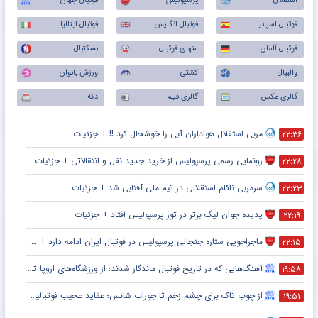
استقلال
پرسپولیس
فوتبال جهان
فوتبال اسپانیا
فوتبال انگلیس
فوتبال ایتالیا
فوتبال آلمان
منهای فوتبال
بسکتبال
والیبال
کشتی
ورزش بانوان
گالری عکس
گالری فیلم
دکه
مربی استقلال هواداران آبی را خوشحال کرد !! + جزئیات
۲۲:۳۶
رونمایی رسمی پرسپولیس از خرید جدید نقل و انتقالاتی + جزئیات
۲۲:۲۸
سرمربی ناکام استقلالی در تیم ملی آفتابی شد + جزئیات
۲۲:۲۳
پدیده جوان لیگ برتر در تور پرسپولیس افتاد + جزئیات
۲۲:۱۹
ماجراجویی ستاره جنجالی پرسپولیس در فوتبال ایران ادامه دارد + جزئیات
۲۲:۱۵
آهنگ‌هایی که در تاریخ فوتبال ماندگار شدند؛ از ورزشگاه‌های اروپا تا جام جهانی
۱۹:۵۸
از چوب تاک برای چشم زخم تا جوراب شانس؛ عقاید عجیب فوتبالیست‌ها!
۱۹:۵۱