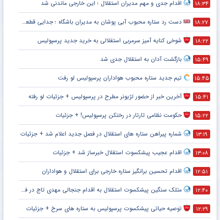
اقدام جدی و مهم مدیران استقلال ؛ این خارجی ماندنی شد
۱۸:۳۴
دست رد ستاره محبوب آبی پوشان به مدیران باشگاه ؛ جدایی قطعی است !
۱۸:۲۷
شوخی کنایه آمیز سرمربی استقلالی به خرید جدید پرسپولیس
۱۸:۲۲
بازگشت آدان به استقلال جدی شد
۱۵:۴۹
تیم جدید ستاره محبوب هواداران پرسپولیس لو رفت
۱۵:۴۵
آخرین خبر از حضور لژیونر مطرح در پرسپولیس + جزئیات لو رفته
۱۵:۴۱
حکومت نظامی تارتار در رختکن پرسپولیس! + جزئیات
۱۵:۲۲
شماره پیراهن ستاره های استقلال در فصل جدید اعلام شد + جزئیات
۱۳:۱۹
اقدام عجیب پیشکسوت استقلال خبرساز شد + جزئیات
۱۳:۰۸
اقدام تحسین برانگیز ستاره خارجی برای استقلال و هواداران
۱۲:۵۱
متلک سنگین پیشکسوت استقلال به اقدام جنجالی مهدی تاج در فدراسیون فوتبال
۱۲:۴۰
توصیه حیاتی پیشکسوت پرسپولیس به ستاره های سرخ + جزئیات
۱۲:۲۹