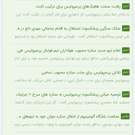
رقابت سخت هافبک‌های پرسپولیس برای ترکیب ثابت
اخبار
بازیکنان خط میانی پرسپولیس، کار دشواری برای قرار گرفتن در ترکیب ثابت این تیم خواه
متلک سنگین پیشکسوت استقلال به اقدام جنجالی مهدی تاج در فدراسیون فوتبال
اخبار
علی چینی پیشکسوت استقلال گفت : قهرمانی حق مسلم استقلال بود و فدراسیون باید آن را اع
اعلام تیم جدید ستاره محبوب هواداران تیم فوتبال پرسپولیس طی ۴۸ ساعت آینده
اخبار
مرتضی پورعلی‌گنجی مدافع سابق تیم فوتبال پرسپولیس تصمیم خود را برای ادامه فوتبال د
تلاش پرسپولیس برای جذب ستاره محبوب نساجی
اخبار
پرسپولیس همچنان برای جذب دانیال ایری از نساجی تلاش می‌کند، اما مخالفت نساجی 
توصیه حیاتی پیشکسوت پرسپولیس به ستاره های سرخ + جزئیات
اخبار
جمشید شاه محمدی پیشکسوت پرسپولیس گفت : اگر این بازیکنان سال گذشته و سال‌های قبل 
ممانعت باشگاه آلومینیوم از انتقال ستاره جوان خود به تیم‌های مدعی + عکس
عکس
سید مهدی مهدوی، مدافع راست جوان آلومینیوم، با وجود درخواست رسمی پرسپولیس، سپاهان 