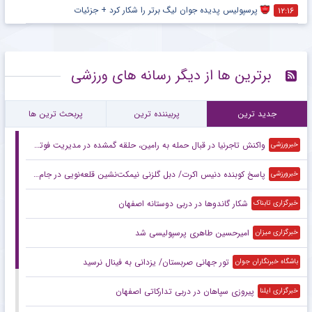
پرسپولیس پدیده جوان لیگ برتر را شکار کرد + جزئیات
۱۲:۱۶
برترین ها از دیگر رسانه های ورزشی
جدید ترین
پربیننده ترین
پربحث ترین ها
واکنش تاجرنیا در قبال حمله به رامین، حلقه گمشده در مدیریت فوتبال ایران
خبرورزشی
پاسخ کوبنده دنیس اکرت/ دبل گلزنی نیمکت‌نشین قلعه‌نویی در جام جهانی +عکس
خبرورزشی
شکار گاندوها در دربی دوستانه اصفهان
خبرگزاری تابناک
امیرحسین طاهری پرسپولیسی شد
خبرگزاری میزان
تور جهانی صربستان/ یزدانی به فینال نرسید
باشگاه خبرنگاران جوان
پیروزی سپاهان در دربی تدارکاتی اصفهان
خبرگزاری ایلنا