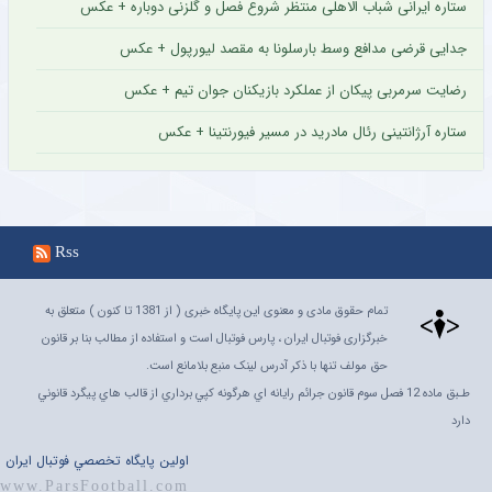
ستاره ایرانی شباب الاهلی منتظر شروع فصل و گلزنی دوباره + عکس
جدایی قرضی مدافع وسط بارسلونا به مقصد لیورپول + عکس
رضایت سرمربی پیکان از عملکرد بازیکنان جوان تیم + عکس
ستاره آرژانتینی رئال مادرید در مسیر فیورنتینا + عکس
Rss
تمام حقوق مادی و معنوی این پایگاه خبری ( از 1381 تا کنون ) متعلق به
خبرگزاری فوتبال ایران ، پارس فوتبال است و استفاده از مطالب بنا بر قانون
حق مولف تنها با ذکر آدرس لینک منبع بلامانع است.
طـبق ماده 12 فصل سوم قانون جرائم رايانه اي هرگونه کپي برداري از قالب هاي پيگرد قانوني
دارد
اولين پايگاه تخصصي فوتبال ايران
www.ParsFootball.com