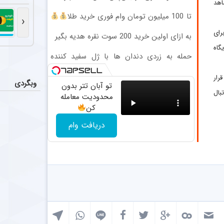
سرمربی فص
عکس
 شاهد
محدود ثبت‌نام)
بیان محمودی، 
تا 100 میلیون تومان وام فوری خرید طلا
‹
(بدون ضامن)
رای
به ازای اولین خرید 200 سوت نقره هدیه بگیر
عملکرد 
اخبار
گاه
تیم فوتبال پر
حمله به زردی دندان ها با ژل سفید کننده
دندان! خرید40%تخفیف
بازگشت 
عکس
رار
وبگردی
تو آبان تتر بدون
مسعود محبی، مد
بال
محدودیت معامله
کن
تکمیل ک
اخبار
به نظر می‌رسد 
دریافت وام