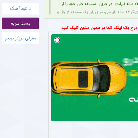
دانلود آهنگ
صاعقه جان خود را از دست داد.
پست سریع
الی آنتونیو آدان با استقلال بر سر مطالبات
 درج بک لینک شما در همین ستون کلیک کنید
 سابق استقلال، به دلیل اختلاف بر سر مبلغ مطالبات (۱۰۰ تا ۲۰۰ هزار یورو) قصد شکایت از باشگاه را دارد.
معرفی بروکر ترندو
و انتقالات استقلال در فوتبال ایران خنثی شد + جزئیات
ی با پنجره نقل‌وانتقالاتی بسته روزهای دشواری را سپری می‌کند که در همین شرایط، نام سرد
ی از شغل جدید مدیرعامل پرسپولیس + عکس
مدیرعامل جوان باشگاه پرسپولیس، به عنوان سفیر افتخاری ورزش چوگان انتخاب شد.
هاد مجیدی در دبی و انتظار برای پیشنهاد جدید
 پنجاه‌سالگی، دور از هیاهوی فوتبال ایران، روزهای آرامی را در دبی سپری می‌کند و همچنان مق
ای آقای گل فوتبال ایران برای آتش بازی در لیگ برتر + عکس
در شرایطی پیراهن تراکتور را بر تن کرده که برخلاف بسیاری از مهاجمان نامدار این تیم، با ساب
کاشت موی طبیعی با جدیدترین متدها و مشاوره
رایگان