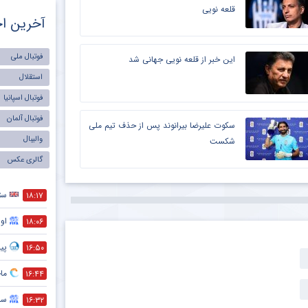
قلعه نویی
آخرین اخ
فوتبال ملی
این خبر از قلعه نویی جهانی شد
استقلال
فوتبال اسپانیا
فوتبال آلمان
سکوت علیرضا بیرانوند پس از حذف تیم ملی
والیبال
شکست
گالری عکس
ست
۱۸:۱۷
اول
۱۸:۰۶
پیش
۱۶:۵۰
ماج
۱۶:۴۴
سر
۱۶:۳۲