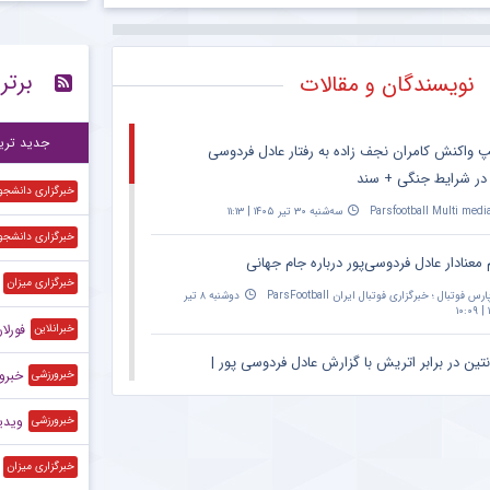
اعل
۱۰:۱۶
برتر
نویسندگان و مقالات
ستاره ۲۷ ساله ن
۱۰:۱۱
وا
۱۰:۰۲
جدید تری
پ واکنش کامران نجف زاده به رفتار عادل فردوسی
 در شرایط جنگی + سند
خبرگزاری دانشجو
Parsfootball Multi medi
سه‌شنبه ۳۰ تیر ۱۴۰۵ | ۱۱:۱۳
خبرگزاری دانشجو
 معنادار عادل فردوسی‌پور درباره جام جهانی
خبرگزاری میزان
ارس فوتبال ؛ خبرگزاری فوتبال ایران ParsFootball
دوشنبه ۸ تیر
۱
فورلان برای ۶ بازی سر
خبرانلاین
نتین در برابر اتریش با گزارش عادل فردوسی پور |
خبرورزشی‌گ
خبرورزشی
۲۰:۳۰ – پخش زنده در اپارات اسپرت
ویدیو
خبرورزشی
Parsfootball Multi medi
دوشنبه ۱ تیر ۱۴۰۵ | ۱۴:۳۱
خبرگزاری میزان
ان ویژه مراسم حمید علیدوستی؛ عادل فردوسی‌پور