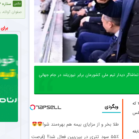
ستاره ۲۴ ساله تایلندی در جریان مسابقه جان خود را از دست داد + عکس
عکس
صفوان آوائه، وینگر ۲۴ ساله تایلندی، در جریان یک مسابقه فوتبال بر اثر برخورد 
اختلاف م
اخبار
برای
آنتونیو آدان، دروازه‌بان
بمب نقل 
اخبار
استقلال در حال
رونمای
عکس
اشاگر دیدار تیم ملی کشورمان برابر نیوزیلند در جام جهانی
پیمان حدادی، 
سکوت فر
اخبار
فرهاد مجیدی در
– دیدار تیم‌های ملی ایران و نیوزیلند در جام جهانی ۲۰۲۶ که
وبگردی
نجلس
روحیه بال
عکس
طلا بخر و از مزایای بیمه هم بهره‌مند شو!
شهریار مغانلو 
بقه
۵۵٪ سود تتری در بین‌پین فعال شد!! (فرصت