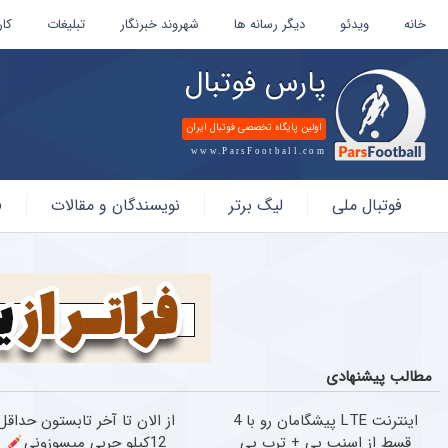
خانه
ویدئو
دیگر رسانه ها
شهروند خبرنگار
تبلیغات
کار
پارس فوتبال
اولین پایگاه تخصصی فوتبال ایران
www.ParsFootball.com
پارس
فوتبال ملی
لیگ برتر
نویسندگان و مقالات
ف
فوتبال
مطالب پیشنهادی
اینترنت LTE پیشگامان رو با 4
از الان تا آخر تابستون حداقل
قسط از اسنپ پی + ترب پی
12کیلو چربی میسوزونی