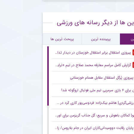
ام رسمی مالاگو درباره ترکیب جدید احیای فوتبال ایتالیا
ین ها از دیگر رسانه های ورزشی
ساجی به خیبر خرم‌آباد پیوست
کنش جنجالی کاناوارو درباره تصمیمش برای ماشاریپوف
ن
پربیننده ترین
پربحث ترین ها
پیروزی استقلال برابر استقلال خوزستان در دیدار تدارکاتی
گزارش کامل مراسم معارفه محمد صلاح در تیم «ترابزون‌اسپور» ترکیه + فیلم
پیروزی پُرگل استقلال مقابل همنام خوزستانی
مربی تیم ملی فوتبال اروگوئه شد!
ردی| هاشم بیک‌زاده: فردوسی‌پور کاری کرد در خیابان مسخره‌ام کنند/ چهره خوبی دارم و می‌خواهم از فوتبال به سینما بروم!
| کماکان باهوش و سریع؛ گل جذاب گریزمن برای اورلاندو
پایان رقابت دوومیدانی‌کاران ایران در جام بلاروس/ زارعی برترین ورزشکار جام شد