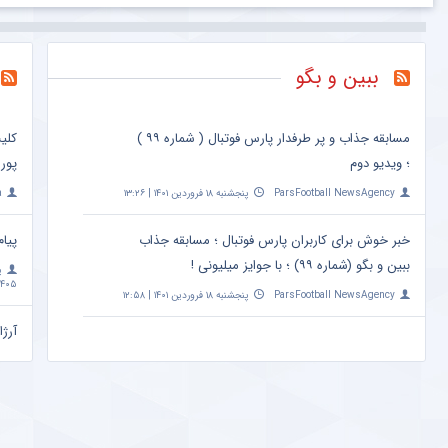
ببین و بگو
مسابقه جذاب و پر طرفدار پارس فوتبال ( شماره ۹۹ )
کلی
؛ ویدیو دوم
پور
ParsFootball NewsAgency
پنجشنبه ۱۸ فروردین ۱۴۰۱ | ۱۳:۲۶
a
خبر خوش برای کاربران پارس فوتبال ؛ مسابقه جذاب
پیام
ببین و بگو (شماره ۹۹) ؛ با جوایز میلیونی !
پ
۴۰۵ | ۱۰:۰۹
ParsFootball NewsAgency
پنجشنبه ۱۸ فروردین ۱۴۰۱ | ۱۲:۵۸
آرژا
امشب ساعت 
a
مهم