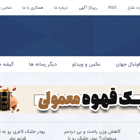
ت شارژ
RSS
رپرتاژ آگهی
درباره ما
همکاری با ما
تماس با
وتبال جهان
عکس و ویدئو
دیگر رسانه ها
گیشه م
کاهش وزن راحت و بی دردسر
پودر جلبک لاغری رو به 
میخوای؟ پودر جلبک رو با
قدیم بخر