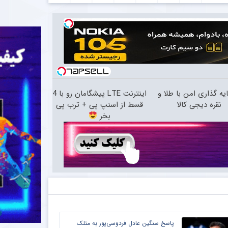
یه گذاری امن با طلا و
اینترنت LTE پیشگامان رو با 4
نقره دیجی کالا
قسط از اسنپ پی + ترب پی
بخر
پاسخ سنگین عادل فردوسی‌پور به متلک