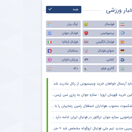
بار ورزشی
همه
فوتسال
لیگ برتر
پرسپولیس
فوتبال جهان
فوتبال انگلیس
فوتبال ایتالیا
منهای فوتبال
بسکتبال
کشتی
ورزش بانوان
گالری فیلم
دکه
اره آرسنال خواهان خرید وینیسیوس از رئال مادرید شد
ین خرید قهرمان اروپا ؛ ستاره جوان به پاری سن ژرمن می رود
کسوت محبوب هواداران استقلال رامین رضاییان را با خاک یکسان کرد + جزئیات
راجویی ستاره جوان تراکتور در فوتبال ایران ادامه دارد + جزئیات
مربی جدید تیم ملی فوتبال اروگوئه مشخص شد + جزئیات