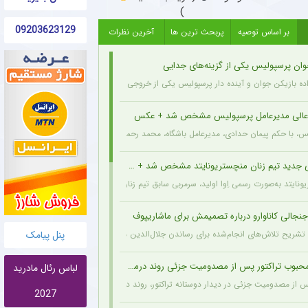
)
09203623129
بر اساس توصیه
پربحث ترین ها
آخرین نظرات
وان پرسپولیس یکی از گزینه‌های جدایی
اده بازیکن جوان و آینده دار پرسپولیس یکی از خروجی های احتمالی باشگاه به شمار می رود.
عالی مدیرعامل پرسپولیس مشخص شد + عکس
یس، با حکم پیمان حدادی، مدیرعامل باشگاه، محمد رحمان سالاری به عنوان مشاور عالی مدیر
 جدید تیم زنان منچستریونایتد مشخص شد + عکس
ونایتد به‌صورت رسمی اِوا اولید، سرمربی سابق تیم زنان هارتس، را به‌عنوان سرمربی جدید تیم
نجالی کاناوارو درباره تصمیمش برای ماشاریپوف
پنل پیامک
 با تشریح تلاش‌های انجام‌شده برای رساندن جلال‌الدین ماشاریپوف به جام جهانی تأکید کرد 
وب تراکتور پس از مصدومیت جزئی روند درمان را پشت سر گذاشت + عکس
لباس رئال مادرید
پس از مصدومیت جزئی در دیدار دوستانه تراکتور، روند درمان خود را پشت سر می‌گذارد و از 
2027