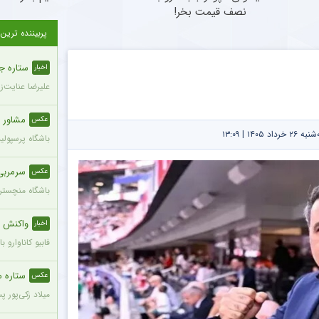
نصف قیمت بخر!
پربیننده ترین
ستاره ج
اخبار
علیرضا عنایت‌ز
مشاور 
عکس
۱۴۰ | ۱۳:۰۹
باشگاه پرسپول
سرمربی
عکس
باشگاه منچستری
واکنش ج
اخبار
فابیو کاناوارو
ستاره محب
عکس
میلاد زکی‌پور 