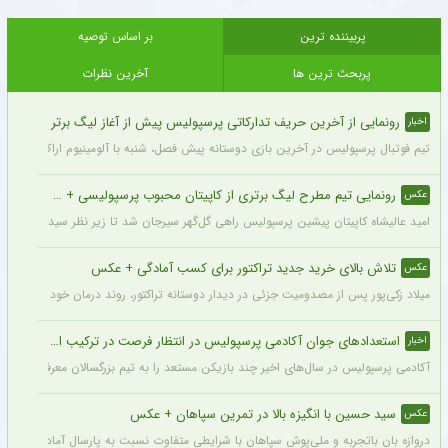
پربیننده ترین
بر اساس توصیه
پربحث ترین ها
آخرین نظرات
رونمایی از آخرین حریف تدارکاتی پرسپولیس پیش از آغاز لیگ برتر
اخبار
تیم فوتبال پرسپولیس در آخرین بازی دوستانه پیش فصل، شنبه با آلومینیوم اراک دیدار می‌
رونمایی تیم مطرح لیگ برتری از کاپیتان محبوب پرسپولیسی + سند
عکس
امید عالیشاه کاپیتان پیشین پرسپولیس راهی گل‌گهر سیرجان شد تا زیر نظر سیدمهدی رحمت
تلاش بالای خرید جدید تراکتور برای کسب آمادگی + عکس
عکس
میلاد زکی‌پور پس از مصدومیت جزئی در دیدار دوستانه تراکتور، روند درمان خود را پشت 
استعدادهای جوان آکادمی پرسپولیس در انتظار فرصت در ترکیب اصلی
اخبار
آکادمی پرسپولیس در سال‌های اخیر چند بازیکن مستعد را به تیم بزرگسالان معرفی کرده، ا
سید حسین با انگیزه بالا در تمرین سپاهان + عکس
عکس
دروازه بان باتجربه و ملی‌پوش سپاهان با شرایطی متفاوت نسبت به پارسال آماده شروع لی