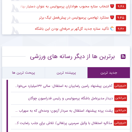
انتخاب ستاره محبوب هواداران پرسپولیس به عنوان دستیار بهادر عبدی
۹:۴۸
عملکرد تهاجمی پرسپولیس در پیش‌فصل لیگ برتر
۹:۴۵
تأکید ستاره جدید گل‌گهر بر حرفه‌ای بودن این باشگاه
۹:۴۲
برترین ها از دیگر رسانه های ورزشی
جدید ترین
پربیننده ترین
پربحث ترین ها
آخرین پیشنهاد رامین رضاییان به استقلال: سالی ۱۳۲میلیارد می‌خواهم!
خبرورزشی
دیدار مدیرعامل باشگاه پرسپولیس و رئیس فدراسیون چوگان
خبرانلاین
پشت پرده پیشنهاد استقلال به سردار آزمون؛ وعده‌ای که به سهراب داده بودند!
خبرانلاین
مذاکره استقلال با وکیل سرمربی پرتغالی/ تلاش برای جلب رضایت کسی که علیه ایران مصاحبه کرد
خبرورزشی