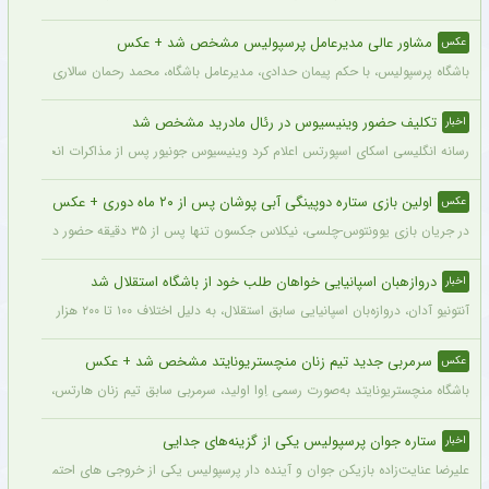
مشاور عالی مدیرعامل پرسپولیس مشخص شد + عکس
عکس
باشگاه پرسپولیس، با حکم پیمان حدادی، مدیرعامل باشگاه، محمد رحمان سالاری به عنوان
تکلیف حضور وینیسیوس در رئال مادرید مشخص شد
اخبار
رسانه انگلیسی اسکای اسپورتس اعلام کرد وینیسیوس جونیور پس از مذاکرات انجام شده با م
اولین بازی ستاره دوپینگی آبی پوشان پس از ۲۰ ماه دوری + عکس
عکس
در جریان بازی یوونتوس-چلسی، نیکلاس جکسون تنها پس از ۳۵ دقیقه حضور در زمین تعویض شد و در همین مسابقه میخایلو مودریک نخستین بازی خود را پس از ۲۰ ماه برای چلسی انجام داد.
دروازهبان اسپانیایی خواهان طلب خود از باشگاه استقلال شد
اخبار
آنتونیو آدان، دروازه‌بان اسپانیایی سابق استقلال، به دلیل اختلاف ۱۰۰ تا ۲۰۰ هزار یورویی در مطالبات خود، قصد شکایت از باشگاه را دارد.
سرمربی جدید تیم زنان منچستریونایتد مشخص شد + عکس
عکس
باشگاه منچستریونایتد به‌صورت رسمی اِوا اولید، سرمربی سابق تیم زنان هارتس، را به‌عنوا
ستاره جوان پرسپولیس یکی از گزینه‌های جدایی
اخبار
علیرضا عنایت‌زاده بازیکن جوان و آینده دار پرسپولیس یکی از خروجی های احتمالی باشگاه