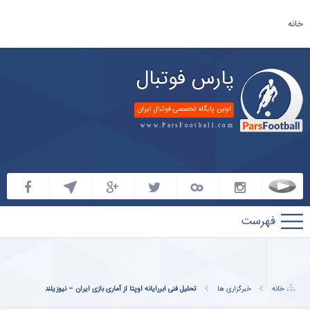
خانه
پارس فوتبال
اولین پایگاه تخصصی فوتبال ایران
www.ParsFootball.com
پارس
فوتبال
خانه
خبرگزاری ها
تحلیل فنی ابررایانه اوپتا از آماری بازی ایران – نیوزیلند