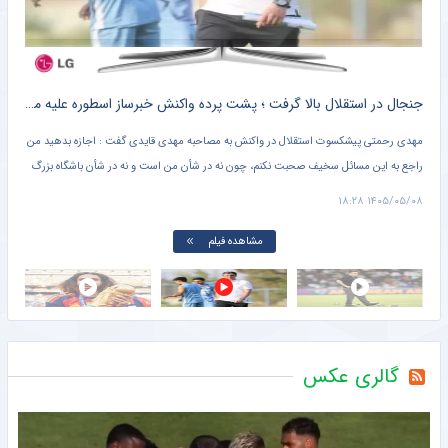
ید کرد ؛ ژنرال رفتنی شد ؟!! + کلیپ پربازدید
جنجال در استقلال بالا گرفت ؛ پشت پرده واکنش خبرساز اسطوره علیه مهدی قایدی + کلیپ پربازدید
افش
مهدی رحمتی پیشکسوت استقلال در واکنش به مصاحبه مهدی قایدی گفت : اجازه بدهید من
مارک
راجع به این مسائل سخیف صحبت نکنم، چون نه در شأن من است و نه در شأن باشگاه بزرگ
خاص 
استقلال. قرار نیست هر کسی راجع به چیزهایی که در تخیلاتش اتفاق میفتد صحبت کند و من
بتوا
۱۱:۴۱
۱۴۰۵/۰۵/۰۸ ۱۸:۲۸
هم پاسخ بدهم.
مشاهده فیلم
گالری عکس