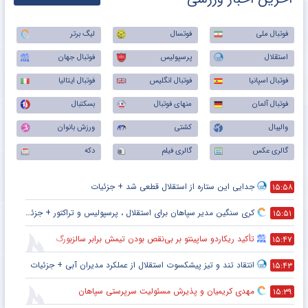
فوتبال ملی
فوتسال
لیگ برتر
استقلال
پرسپولیس
فوتبال جهان
فوتبال اسپانیا
فوتبال انگلیس
فوتبال ایتالیا
فوتبال آلمان
منهای فوتبال
بسکتبال
والیبال
کشتی
ورزش بانوان
گالری عکس
گالری فیلم
دکه
جدایی این ستاره از استقلال قطعی شد + جزئیات
۱۵:۵۸
کری سنگین مدیر سپاهان برای استقلال ، پرسپولیس و تراکتور + جزئیات
۱۵:۵۱
تأکید ریکاردو ساپینتو بر بی‌نقص بودن تیمش برابر سالزبورگ
۱۵:۴۷
انتقاد تند و تیز پیشکسوت استقلال از عملکرد مدیران آبی + جزئیات
۱۵:۴۳
مهدی کریمیان و پذیرش مسئولیت سرپرستی سپاهان
۱۵:۳۹