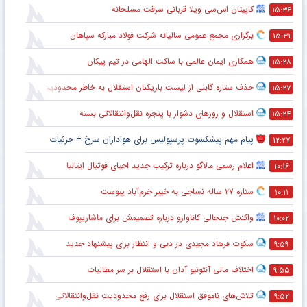
کاپیتان اس‌سی ویلا قربانی سرقت مسلحانه
۱۵:۳۶
برگزاری مجمع عمومی سالیانه شرکت فولاد مبارکه سپاهان
۱۵:۳۱
همکاری ایمان عالمی با ساکت الهامی در تیم پیکان
۱۵:۲۸
حذف ستاره گابنی از لیست بازیکنان استقلال به خاطر محدودیت نقل‌وانتقالاتی
۱۵:۲۷
استقلال و روزهای دشوار با پنجره نقل‌وانتقالاتی بسته
۱۵:۲۴
پیام مهم پیشکسوت پرسپولیس برای هواداران سرخ + جزئیات
۱۲:۲۷
اعلام رسمی مالاگو درباره ترکیب جدید احیای فوتبال ایتالیا
۱۰:۱۶
ستاره ۲۷ ساله نساجی به خیبر خرم‌آباد پیوست
۱۰:۱۱
واکنش جنجالی کاناوارو درباره تصمیمش برای ماشاریپوف
۱۰:۰۲
سکوت فرهاد مجیدی در دبی و انتظار برای پیشنهاد جدید
۹:۵۹
اختلاف مالی آنتونیو آدان با استقلال بر سر مطالبات
۹:۵۵
تلاش‌های ناموفق استقلال برای رفع محدودیت نقل‌وانتقالاتی
۹:۵۲