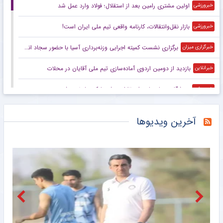
اولین مشتری رامین بعد از استقلال؛ فولاد وارد عمل شد
خبرورزشی
بازار نقل‌وانتقالات، کارنامه واقعی تیم ملی ایران است!
خبرورزشی
برگزاری نشست کمیته اجرایی وزنه‌برداری آسیا با حضور سجاد انوشیروانی
خبرگزاری میزان
بازدید از دومین اردوی آماده‌سازی تیم ملی آقایان در محلات
خبرانلاین
ورزشگاه میزبان بازی استقلال – شهربابک مشخص شد
خبرورزشی
ویدیو| معارفه‌ پرشور و در حد مسی و رونالدو برای این بازیکن!
خبرورزشی
آخرین ویدیوها
مرد و حرفش! ستاره‌های اسپانیا یکی یکی به قول خود عمل می‌کنند +عکس
خبرورزشی
بازیکن استقلال در لیست سیاه تیم ملی؛ خودسری کار دست ملی‌پوش آبی‌ها داد
خبرگزاری تابناک
مدیرعامل پرسپولیس سفیر افتخاری چوگان شد
خبرگزاری میزان
دشان از دست عربستان فرار کرد
مشرق نیوز
جیانی اینفانتینو عذرخواهی کرد اما حاضر به استعفا نشد!
خبرگزاری دانشجو