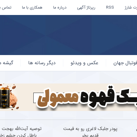
ت شارژ
RSS
رپرتاژ آگهی
درباره ما
همکاری با ما
تماس با
وتبال جهان
عکس و ویدئو
دیگر رسانه ها
گیشه م
پودر جلبک لاغری رو به قیمت
توصیه آیت‌الله بهجت ب
قدیم بخر
باطل کردن چشم زخ