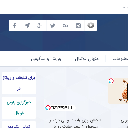
 ما
طبوعات
منهای فوتبال
ورزش و سرگرمی
برای تبلیغات و رپرتاژ
در
خبرگزاری پارس
فوتبال
رای
کاهش وزن راحت و بی دردسر
م
میخوای؟ پودر جلبک رو با
تماس بگیرید: