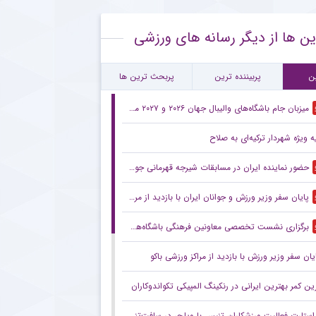
استقلال نه پرسپولیس ؛ سردار سرانجام انتخاب کرد !! + جزئیات
ین ها از دیگر رسانه های ورزشی
انی بزرگ پیشکسوت استقلال در آستانه آغاز لیگ برتر + جزئیات
ب دروازه‌بان ملی‌پوش ترکیه‌ای توسط سلتا
ن
پربیننده ترین
پربحث ترین ها
میزبان جام باشگاه‌های والیبال جهان ۲۰۲۶ و ۲۰۲۷ مشخص شد
 ویژه شهردار ترکیه‌ای به صلاح
حضور نماینده ایران در مسابقات شیرجه قهرمانی جوانان جهان
پایان سفر وزیر ورزش و جوانان ایران با بازدید از مراکز ورزشی باکو
برگزاری نشست تخصصی معاونین فرهنگی باشگاه‌های لیگ برتر
یان سفر وزیر ورزش با بازدید از مراکز ورزشی باکو
ین کمر بهترین ایرانی در رنکینگ المپیکی تکواندوکاران
استارت فعالیت ورزشکاران تنیس با ویلچر در سافت‌تنیس