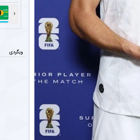
نگرانی بز
اخبار
علیرضا اکبرپو
‹
خرید خبر
اخبار
موسی جنپو، وی
چرا کاپی
اخبار
وبگردی
روزبه چشمی با 
جذب درو
اخبار
آلتای باییندیر، د