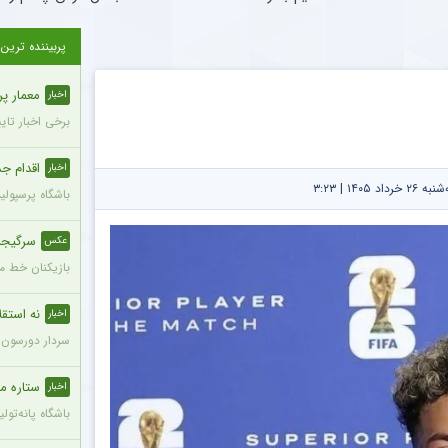
پربیننده ترین
معمار پرسپول
اخبار
برخی اخبار تای
اقدام جدی
اخبار
۱۴۰۵ | ۳:۲۳
باشگاه پرسپول
سرگیجه 
عکس
بازیکنان خط می
نه استقلا
اخبار
سردار دورسون م
ستاره محب
اخبار
باشگاه پانه‌تولیکوس یونان 