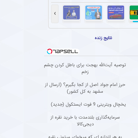
رگ پیشکسوت استقلال در آستانه آغاز لیگ برتر + جزئیات
ر پیشکسوت استقلال گفت : نمی‌دانم چه سرنوشتی در انتظار استقلال است، اما بدون شک این 
›
ساز استقلال تیم پیدا کرد
نگر سابق استقلال، پس از جدایی از این تیم به پانتولیکوس یونان ملحق شد. او در دوران ح
نتایج زنده
تان محبوب استقلال بازی نکرد؟
وجود اینکه مشکلی از بابت مصدومیت ندارد، اما با نظر سرمربی استقلال در بازی دوستانه اخی
توصیه آیت‌الله بهجت برای باطل کردن چشم
ازه‌بان ملی‌پوش ترکیه‌ای توسط سلتا
زخم
روازه‌بان ملی‌پوش ترکیه‌ای، امرروز جمعه به چهارمین خرید سلتا برای فصل ۲۷-۲۰۲۶ تبدیل شد.
حرز امام جواد اصل از کجا بگیرم؟ (ارسال از
مشهد به کل کشور)
یخچال ویترینی 9 فوت ایستکول (جدید)
سرمایه‌گذاری بلندمدت با خرید نقره از
دیجی‌کالا
به هر اندازه ای که میخوای میتونی نقره