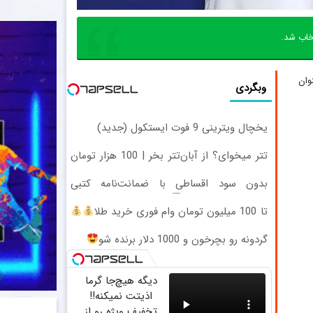
تخاب شد.
وان
وبگردی
یخچال ویترینی 9 فوت ایستکول (جدید)
تتر میخوای؟ از آبان‌تتر بخر | 100 هزار تومان
هم جایزه بگیر
بدون سود اقساطی با ضمانت‌نامه کتبی
دندونتو ایمپلنت کن
تا 100 میلیون تومان وام فوری خرید طلا
(بدون ضامن)
گردونه رو بچرخون و 1000 دلار برنده شو
دیگه هیچ‌جا گرما
اذیتت نمیکنه!!
تخفیف ویژه رو از