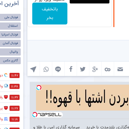
آخرین اخ
دست نده
باتخفیف
بخر
فوتبال ملی
استقلال
فوتبال اسپانیا
فوتبال آلمان
والیبال
گالری عکس
دو
۱۱:۴۲
واک
۱۱:۳۸
رق
۱۱:۳۲
پر
۱۱:۲۷
وا
۱۱:۱۸
‌گذاری بلندمدت با خرید
سرمایه گذاری امن با طلا و