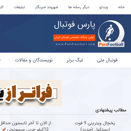
خانه
ویدئو
دیگر رسانه ها
شهروند خبرنگار
تبلیغات
کار
پارس فوتبال
اولین پایگاه تخصصی فوتبال ایران
www.ParsFootball.com
پارس
فوتبال ملی
لیگ برتر
نویسندگان و مقالات
ف
فوتبال
مطالب پیشنهادی
یخچال ویترینی 9 فوت
از الان تا آخر تابستون حداقل
ایستکول (جدید)
12کیلو چربی میسوزونی