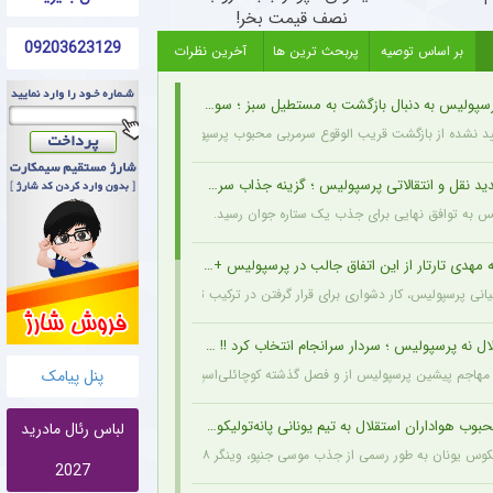
نصف قیمت بخر!
09203623129
بر اساس توصیه
پربحث ترین ها
آخرین نظرات
یس به دنبال بازگشت به مستطیل سبز ؛ سورپرایز بزرگ در راه است ؟ + جزئیات
ید نشده از بازگشت قریب الوقوع سرمربی محبوب پرسپولیسی‌ها به دنیای فوتبال خبر می‌دهد.
د نقل و انتقالاتی پرسپولیس ؛ گزینه جذاب سرخپوش می شود؟
یس به توافق نهایی برای جذب یک ستاره جوان رسید.
مهدی تارتار از این اتفاق جالب در پرسپولیس + عکس
انی پرسپولیس، کار دشواری برای قرار گرفتن در ترکیب ثابت این تیم خواهند داشت.
ل نه پرسپولیس ؛ سردار سرانجام انتخاب کرد !! + جزئیات
پنل پیامک
هاجم پیشین پرسپولیس از و فصل گذشته کوچائلی‌اسپور، با قراردادی یک‌ساله به تیم گازیانت
وب هواداران استقلال به تیم یونانی پانه‌تولیکوس پیوست
لباس رئال مادرید
به طور رسمی از جذب موسی جنپو، وینگر ۲۸ ساله مالیایی سابق استقلال، با قراردادی دو ساله خبر داد.
2027