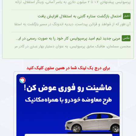
پرسپولیس پیشنهادی ۱.۷ تا ۲ میلیون دلاری به یاسر آسانی، وینگر استقلال، ارائه کرد، اما او نپذیرفت. آسانی تأکید کرد در فوتبال ایران فقط برای استقلال بازی خواهد کرد.
احتمال بازگشت ستاره گابنی به استقلال افزایش یافت
اخبار
آن طور که از شواهد و قرائن پیداست، دیدیه اندونگ در مسیر بازگشت به استقلال قرار دار
مربی جدید تیم امید پرسپولیس کار خود را به صورت رسمی در این باشگاه آغاز کرد + عکس
عکس
محسن مسلمان، هافبک سابق پرسپولیس، به عنوان دستیار بهار عبدی در کادر مربیگری تی
برای درج بک لینک شما در همین ستون کلیک کنید