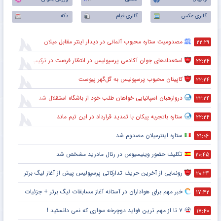
گالری عکس
گالری فیلم
دکه
مصدومیت ستاره محبوب آلمانی در دیدار اینتر مقابل میلان
۲۲:۲۹
استعدادهای جوان آکادمی پرسپولیس در انتظار فرصت در ترکیب اصلی
۲۲:۲۴
کاپیتان محبوب پرسپولیس به گل‌گهر پیوست
۲۲:۲۴
دروازهبان اسپانیایی خواهان طلب خود از باشگاه استقلال شد
۲۲:۲۴
ستاره باتجربه پیکان با تمدید قرارداد در این تیم ماند
۲۲:۲۴
ستاره اینترمیلان مصدوم شد
۲۱:۰۶
تکلیف حضور وینیسیوس در رئال مادرید مشخص شد
۲۰:۴۵
رونمایی از آخرین حریف تدارکاتی پرسپولیس پیش از آغاز لیگ برتر
۲۰:۲۴
خبر مهم برای هواداران در آستانه آغاز مسابقات لیگ برتر + جزئیات
۱۷:۴۲
۷ تا از مهم ترین فواید دوچرخه سواری که نمی دانستید !
۱۷:۴۰