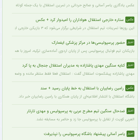
عکس یادگاری یاسر آسانی و صالح حردانی در تمرین استقلال با یک جمله کوتاه از سوی وینگ
ستاره خارجی استقلال هواداران را امیدوار کرد + عکس
عکس
این روزها تمرینات تیم استقلال در شرایطی برگزار می‌شود که ۳ بازیکن خارجی این تیم با قدرت در کنار دیگر بازیکنان داخلی استقلال مشغول تمرین کردن هستند.
حضور پرسپولیسی‌ها در مرکز پزشکی ایفمارک
اخبار
بازیکنان تیم فوتبال پرسپولیس پس از پایان اردوی آماده‌سازی ترکیه، امروز با هماهنگی‌ها
کنایه سنگین مهدی پاشازاده به مدیران استقلال جنجال به پا کرد
اخبار
مهدی پاشازاده پیشکسوت استقلال گفت : استقلال فعلا فقط منتظر مانده و وضعیت مدیر
رامین رضاییان با استقلال به خط پایان رسید + سند
عکس
باشگاه استقلال با انتشار اطلاعیه‌ای از پایان همکاری با رامین رضاییان خبر داد.
ضدحال سنگین تیم مطرح عربی به پرسپولیس و مهدی تارتار
اخبار
العربی کویت از تقابل با پرسپولیس جا زد و حاضر به مسابقه نشد.
یاسر آسانی پیشنهاد باشگاه پرسپولیس را نپذیرفت
اخبار