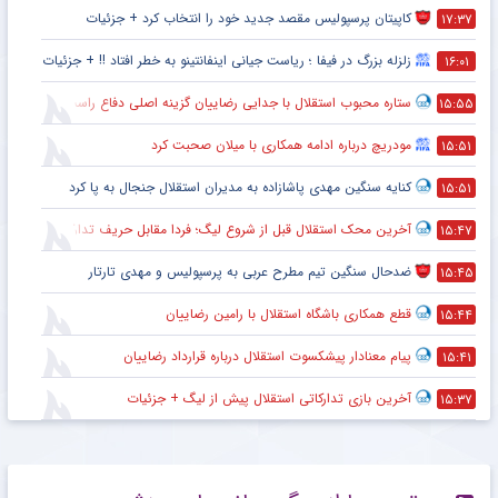
کاپیتان پرسپولیس مقصد جدید خود را انتخاب کرد + جزئیات
۱۷:۳۷
زلزله بزرگ در فیفا ؛ ریاست جیانی اینفانتینو به خطر افتاد !! + جزئیات
۱۶:۰۱
ستاره محبوب استقلال با جدایی رضاییان گزینه اصلی دفاع راست این تیم
۱۵:۵۵
مودریچ درباره ادامه همکاری با میلان صحبت کرد
۱۵:۵۱
کنایه سنگین مهدی پاشازاده به مدیران استقلال جنجال به پا کرد
۱۵:۵۱
آخرین محک استقلال قبل از شروع لیگ؛ فردا مقابل حریف تدارکاتی
۱۵:۴۷
ضدحال سنگین تیم مطرح عربی به پرسپولیس و مهدی تارتار
۱۵:۴۵
قطع همکاری باشگاه استقلال با رامین رضاییان
۱۵:۴۴
پیام معنادار پیشکسوت استقلال درباره قرارداد رضاییان
۱۵:۴۱
آخرین بازی تدارکاتی استقلال پیش از لیگ + جزئیات
۱۵:۳۷