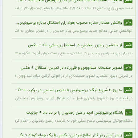
مدافع ۲۱ ساله با قد ۱۹۵ سانتی‌متر به پرسپولیس ملحق شد + عکس
محمدمهدی زارع، مدافع ۲۱ ساله با قد ۱۹۵ سانتی‌متر، با مبلغ ۸۰۰ هزار دلار از اخمت گروژنی به پرسپولیس پیوست.
واکنش معنادار ستاره محبوب هواداران استقلال درباره پرسپولیس + عکس
عکس
ابوالفضل جلالی، مدافع جدید پرسپولیس پیام جدیدی را در فضای مجازی به اشتراک گذاش
از جانشین رامین رضاییان در استقلال رونمایی شد + عکس
عکس
با پایان پرونده رامین رضاییان در استقلال، مدافع راست جوان آبی‌ها انگیزه بیشتری برای
تصویر صمیمانه میداوودی و قلی‌زاده در تمرین استقلال + عکس
عکس
در تمرین دیروز استقلال، تصویر صمیمانه‌ای از در آغوش گرفتن میلاد میداوودی (مربی مهاج
۱۰ روز تا شروع لیگ؛ پرسپولیس با نقایص اساسی در ترکیب + عکس
عکس
در فاصله ۱۰ روز تا شروع رقابتهای فصل جدید فوتبال ایران، پرسپولیس پنج جای خالی در فهرست بزرگسالان خود می‌بیند و البته نقایصی که در صورت عدم تکمیل تیم، میتواند آسیب بزرگی را در طول فصل به این تیم بزند. سرخپوشان در این پنجره نقل و انتقالات ۸ خرید را انجام دادند اما باتوجه به ضعف اسکواد فصل گذشته و همچنین کنار گذاشتن شش بازیکن، همچنان چند پست در تیم پرسپولیس خالی است.
باشگاه پرسپولیس امید رامین رضاییان را بر باد داد + جزئیات
اخبار
باشگاه فوتبال پرسپولیس پاسخ منفی خود به نماینده رامین رضاییان را اعلام کرد.
یاسر آسانی در کنار صالح حردانی؛ عکسی با یک جمله کوتاه + عکس
عکس