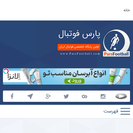
خانه
پارس فوتبال
اولین پایگاه تخصصی فوتبال ایران
www.ParsFootball.com
پارس
فوتبال