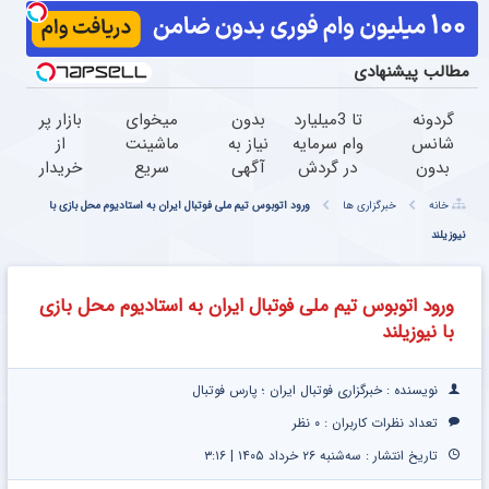
مطالب پیشنهادی
گردونه
تا 3میلیارد
بدون
میخوای
بازار پر
شانس
وام سرمایه
نیاز به
ماشینت
از
بدون
در گردش
آگهی
سریع
خریدار
پوچ از
فروشندگان
و تنها
فروش
207
خانه
خبرگزاری ها
ورود اتوبوس تیم ملی فوتبال ایران به استادیوم محل بازی با
PS5 تا
=>
با یک
بره؟
شده !!!
نیوزیلند
آیفون17
فروشگاهت
بار
تمام
ماشینتو
و بیت
رو ثبت
مراجعه
مراحل
اینجا به
کوین
کن
فروخته
فروش
راحتی
ورود اتوبوس تیم ملی فوتبال ایران به استادیوم محل بازی
شد
ماشیت
بفروش
با نیوزیلند
رو به ما
بسپر
نویسنده : خبرگزاری فوتبال ایران ؛ پارس فوتبال
تعداد نظرات کاربران :
۰ نظر
تاریخ انتشار : سه‌شنبه ۲۶ خرداد ۱۴۰۵ | ۳:۱۶