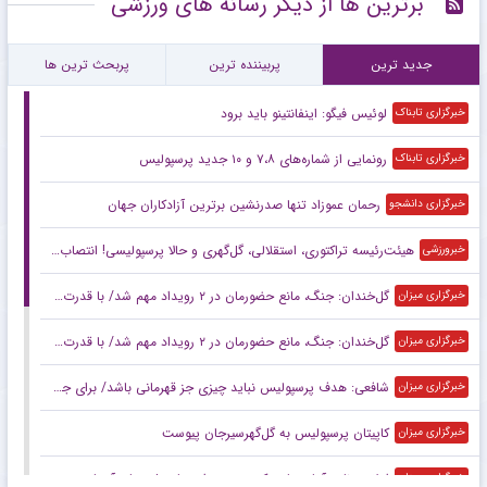
برترین ها از دیگر رسانه های ورزشی
جدید ترین
پربیننده ترین
پربحث ترین ها
لوئیس فیگو: اینفانتینو باید برود
خبرگزاری تابناک
رونمایی از شماره‌های ۷،۸ و ۱۰ جدید پرسپولیس
خبرگزاری تابناک
رحمان عموزاد تنها صدرنشین برترین آزادکاران جهان
خبرگزاری دانشجو
هیئت‌رئیسه تراکتوری، استقلالی، گل‌گهری و حالا پرسپولیسی! انتصاب‌های عجیب در باشگاه‌های خاص؛ فدراسیون حتما جوابگو باشد
خبرورزشی
گل‌خندان: جنگ، مانع حضورمان در ۲ رویداد مهم شد/ با قدرت برای بازی‌های آسیایی و سهمیه المپیک می‌جنگیم
خبرگزاری میزان
گل‌خندان: جنگ، مانع حضورمان در ۲ رویداد مهم شد/ با قدرت برای بازی‌های آسیایی و سهمیه المپیک می‌جنگیم
خبرگزاری میزان
شافعی: هدف پرسپولیس نباید چیزی جز قهرمانی باشد/ برای جام ملت‌ها باید از برخی چهره‌ها عبور کنیم
خبرگزاری میزان
کاپیتان پرسپولیس به گل‌گهرسیرجان پیوست
خبرگزاری میزان
اعلام برنامه آماده‌سازی کره‌جنوبی برای جام ملت‌های آسیا بدون سرمربی
خبرگزاری میزان