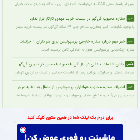
پس از پاسخ منفی CAS به درخواست استقلال، این باشگاه به درخواست بختیاری‌زاده قصد دارد قرارداد آنتونیو آدان، دروازه‌بان اسپانیایی فصل گذشته، را تمدید کند.
ستاره محبوب گل‌گهر در لیست خرید مهدی تارتار قرار ندارد
اخبار
با وجود شایعات، امیر جعفری، مدافع چپ ۲۴ ساله گل‌گهر، در لیست خرید مهدی تارتار قرار ندارد.
خبر مهم درباره ستاره خارجی پرسپولیس برای هواداران + جزئیات
اخبار
ستاره ازبکستانی پرسپولیس هنوز به آمادگی کامل نرسیده است.
پایان شایعات جدایی دو بازیکن با تجربه با حضور در تمرین گل‌گهر + عکس
عکس
سیامک نعمتی و سیاوش یزدانی پس از شایعات جدایی و غیبت در اردوی تهران، دیروز در ت
انصراف ستاره محبوب هواداران پرسپولیس از انتقال به الطلبه عراق
اخبار
مرتضی پورعلی‌گنجی، مدافع سابق پرسپولیس، با وجود توافق اولیه با علیرضا منصوریان و با
برای درج بک لینک شما در همین ستون کلیک کنید