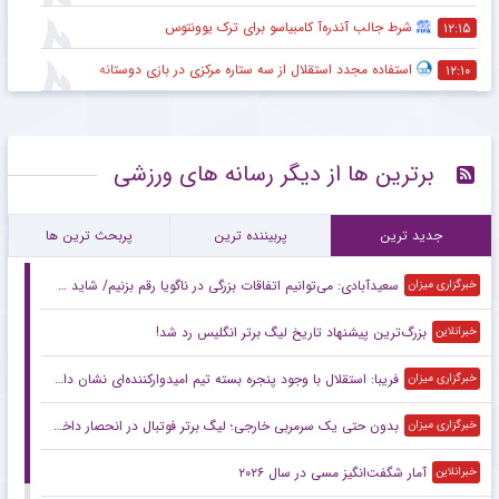
شرط جالب آندره‌آ کامبیاسو برای ترک یوونتوس
۱۲:۱۵
استفاده مجدد استقلال از سه ستاره مرکزی در بازی دوستانه
۱۲:۱۰
برترین ها از دیگر رسانه های ورزشی
جدید ترین
پربیننده ترین
پربحث ترین ها
سعیدآبادی: می‌توانیم اتفاقات بزرگی در ناگویا رقم بزنیم/ شاید حریفانم از سبک مبارزه من شگفت‌زده شوند
خبرگزاری میزان
بزرگ‌ترین پیشنهاد تاریخ لیگ برتر انگلیس رد شد!
خبرانلاین
فریبا: استقلال با وجود پنجره بسته تیم امیدوارکننده‌ای نشان داد/ لیگ امسال قابل پیش‌بینی نیست
خبرگزاری میزان
بدون حتی یک سرمربی خارجی؛ لیگ برتر فوتبال در انحصار داخلی‌ها/ فصل آزمون مربیان ایرانی با چاشنی تکرار و فرصت طلایی
خبرگزاری میزان
آمار شگفت‌انگیز مسی در سال ۲۰۲۶
خبرانلاین