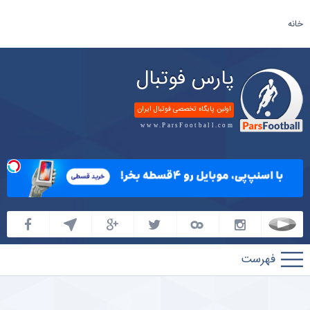
خانه
پارس فوتبال
اولین پایگاه تخصصی فوتبال ایران
www.ParsFootball.com
پارس
فوتبال