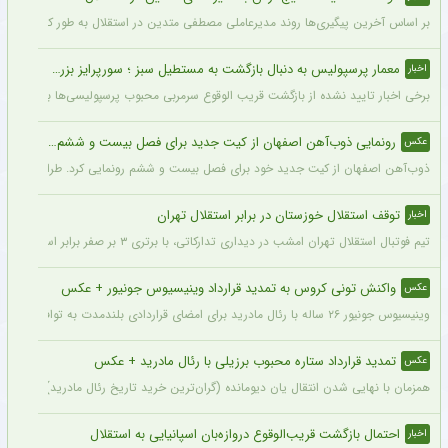
بر اساس آخرین پیگیری‌ها روند مدیرعاملی مصطفی متدین در استقلال به طور کامل طی شد
معمار پرسپولیس به دنبال بازگشت به مستطیل سبز ؛ سورپرایز بزرگ در راه است ؟ + جزئیات
اخبار
برخی اخبار تایید نشده از بازگشت قریب الوقوع سرمربی محبوب پرسپولیسی‌ها به دنیای فو
رونمایی ذوب‌آهن اصفهان از کیت جدید برای فصل بیست و ششم + عکس
عکس
ذوب‌آهن اصفهان از کیت جدید خود برای فصل بیست و ششم رونمایی کرد. طراحی پیراهن با
توقف استقلال خوزستان در برابر استقلال تهران
اخبار
تیم فوتبال استقلال تهران امشب در دیداری تدارکاتی، با برتری ۳ بر صفر برابر استقلال خوزستان، با دبل سعید سحرخیزان و گل یاسر آسانی پیروز شد.
واکنش تونی کروس به تمدید قرارداد وینیسیوس جونیور + عکس
عکس
وینیسیوس جونیور ۲۶ ساله با رئال مادرید برای امضای قراردادی بلندمدت به توافق رسید که او را تا سال ۲۰۳۲ در سانتیاگو برنابئو نگه خواهد داشت و به شایعات درباره احتمال جدایی‌اش از این باشگاه پایان می‌دهد.
تمدید قرارداد ستاره محبوب برزیلی با رئال مادرید + عکس
عکس
همزمان با نهایی شدن انتقال یان دیومانده (گران‌ترین خرید تاریخ رئال مادرید)، تمدید قرارداد وینیسیو
احتمال بازگشت قریب‌الوقوع دروازه‌بان اسپانیایی به استقلال
اخبار