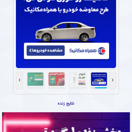
›
‹
نتایج زنده