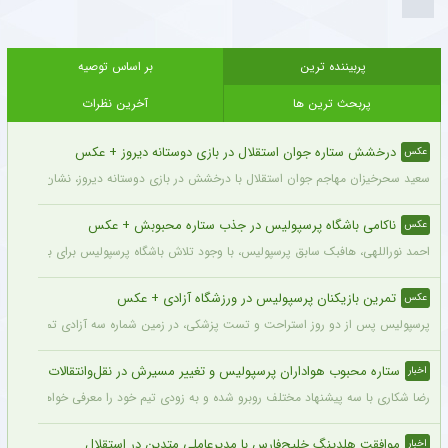
پربیننده ترین
بر اساس توصیه
پربحث ترین ها
آخرین نظرات
درخشش ستاره جوان استقلال در بازی دوستانه دیروز + عکس
عکس
سعید سحرخیزان مهاجم جوان استقلال با درخشش در بازی دوستانه دیروز، نشان داد آماد
ناکامی باشگاه پرسپولیس در جذب ستاره محبوبش + عکس
عکس
احمد نوراللهی، هافبک سابق پرسپولیس، با وجود تلاش باشگاه پرسپولیس برای بازگشت او، 
تمرین بازیکنان پرسپولیس در ورزشگاه آزادی + عکس
عکس
پرسپولیس پس از دو روز استراحت و تست پزشکی، در زمین شماره سه آزادی تمرین کرد.
ستاره محبوب هواداران پرسپولیس و تغییر مسیرش در نقل‌وانتقالات
اخبار
رضا شکاری با سه پیشنهاد مختلف روبرو شده و به زودی تیم خود را معرفی خواهد کرد.
موافقت هلدینگ خلیج‌فارس با مدیرعاملی متدین در استقلال
اخبار