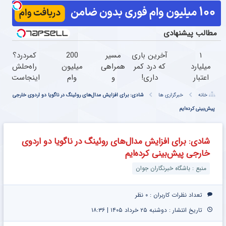
مطالب پیشنهادی
۱
آخرین باری
مسیر
200
کمردرد؟
میلیارد
که درد کمر
همراهی
میلیون
راه‌حلش
اعتبار
داری!
و
وام
اینجاست،
خرید
◗پرسش‌نامه
گزارش
خرید
نه توی
خانه
خبرگزاری ها
شادی: برای افزایش مدال‌های روئینگ در ناگویا دو اردوی خارجی
طلا |
رو پر کن◖
عملکرد
طلا و
داروخونه
بدون
پیش‌بینی کرده‌ایم
گروه
نقره
ضامن
اسنپ
بدون
و چک
در ۱۴۰۴
ضامن
شادی: برای افزایش مدال‌های روئینگ در ناگویا دو اردوی
خارجی پیش‌بینی کرده‌ایم
منبع : باشگاه خبرنگاران جوان
تعداد نظرات کاربران :
۰ نظر
تاریخ انتشار : دوشنبه ۲۵ خرداد ۱۴۰۵ | ۱۸:۳۶