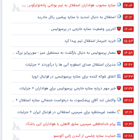
ستاره محبوب هواداران استقلال به تیم یونانی پانه‌تولیکوس پیوست
۱۷:۰۶
استقلال به دنبال تمدید با ستاره پیشین رئال مادرید
۱۶:۱۲
آخرین وضعیت ستاره خارجی در پرسپولیس
۱۶:۰۸
خرید خبرساز استقلال تیم پیدا کرد
۱۵:۵۴
معمار پرسپولیس به دنبال بازگشت به مستطیل سبز ؛ سورپرایز بزرگ در راه است ؟ + جزئیات
۱۴:۵۹
مدیران استقلال صدای اسطوره آبی ها را درآوردند + جزئیات
۱۴:۴۲
اتفاق شوکه کننده برای ستاره پرسپولیسی در فوتبال اروپا
۱۳:۴۳
خبر مهم درباره ستاره خارجی پرسپولیس برای هواداران + جزئیات
۱۳:۳۷
واکنش تند آقای پیشکسوت به درخواست جنجالی ستاره استقلال + جزئیات
۱۳:۲۸
مقصد غیرمنتظره برای سرمربی استقلالی در فوتبال ایران + جزئیات
۱۳:۱۹
پیام خداحافظی سرمربی سابق الاهلی با هواداران این باشگاه
۱۲:۳۱
حمایت ستاره چلسی از آمدن ژابی آلونسو
۱۲:۲۸