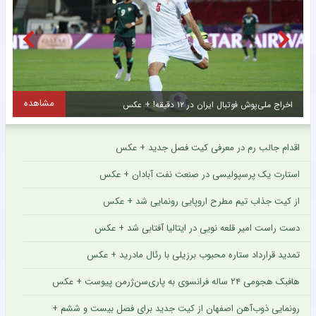
مشاهده
اتفاق تلخ برای استعداد برتر سرخپوشان ؛ فصل از دست رفت ؟ + عکس
س
اقدام جالب رم در معرفی کیت فصل جدید + عکس
استارت یک پرسپولیسی در صنعت نفت آبادان + عکس
از کیت جذاب تیم مطرح اروپایی رونمایی شد + عکس
دست راست امیر قلعه نویی در ایتالیا آفتابی شد + عکس
تمدید قرارداد ستاره محبوب برزیلی با رئال مادرید + عکس
هافبک هجومی ۲۴ ساله فرانسوی به پاری‌سن‌ژرمن پیوست + عکس
رونمایی ذوب‌آهن اصفهان از کیت جدید برای فصل بیست و ششم +