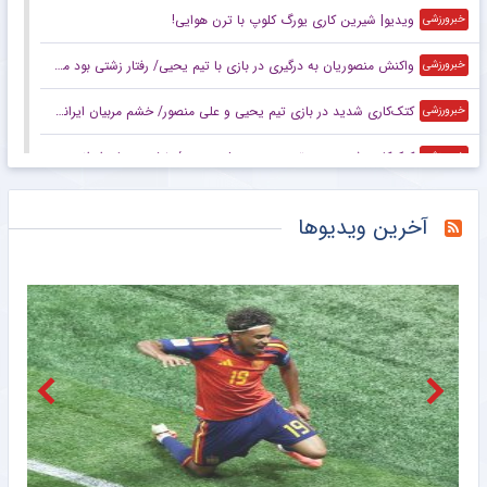
ویدیو| شیرین کاری یورگ کلوپ با ترن هوایی!
خبرورزشی
واکنش منصوریان به درگیری در بازی با تیم یحیی/ رفتار زشتی بود مگر ورزش بوکس است؟
خبرورزشی
کتک‌کاری شدید در بازی تیم یحیی و علی منصور/ خشم مربیان ایرانی‌ و قرعه خبرساز با رویارویی تلخ!
خبرورزشی
کتک‌کاری شدید بین تیم یحیی و علی منصور/ خشم مربیان ایرانی‌ و قرعه خبرساز با رویارویی تلخ!
خبرورزشی
امیلیانو مارتینز؛ از یک ساندویچ و چمدان شکسته تا قله فوتبال جهان
خبرانلاین
آخرین ویدیوها
رونالدو و جورجینا در این لوکیشن زیبا عروسی می‌کنند؟ هتلی رویایی با قیمت نجومی و امکانات شگفت‌انگیز +تصاویر
خبرورزشی
تاجرنیا: تعصب رامین رضاییان به پیراهن استقلال را فراموش نمی‌کنیم!
خبرورزشی
واکنش سرمربی موناکو به شایعات جدایی بالوگان؛ او بازیکنی خاص است
خبرگزاری ایلنا
منچسترسیتی اولین پیشنهاد برای رودری را رد کرد
خبرگزاری ایلنا
دیدار دوستانه ۲ سرمربی لیگ برتر ایران در عراق / یحیی گل محمدی و علیرضا منصوریان باز به هم رسیدند+ عکس
خبرگزاری دانشجو