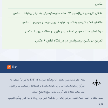
عکس
انتقال تاریخی دروازه‌بان ۲۳ ساله منچسترسیتی به لیدز یونایتد + عکس
واکنش تونی کروس به تمدید قرارداد وینیسیوس جونیور + عکس
درخشش ستاره جوان استقلال در بازی دوستانه دیروز + عکس
تمرین بازیکنان پرسپولیس در ورزشگاه آزادی + عکس
Rss
تمام حقوق مادی و معنوی این پایگاه خبری ( از 1381 تا کنون ) متعلق به
خبرگزاری فوتبال ایران ، پارس فوتبال است و استفاده از مطالب بنا بر قانون
حق مولف تنها با ذکر آدرس لینک منبع بلامانع است.
طـبق ماده 12 فصل سوم قانون جرائم رايانه اي هرگونه کپي برداري از قالب هاي پيگرد قانوني
دارد