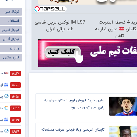
فوتبال ملی
استقلال
خرید 4 قسطه اینترنت
IM LS7 لوکس ترین شاسی
گامان
بدون نیاز به
بلند برقی ایران
فوتبال اسپانیا
تلفن
فوتبال آلمان
والیبال
گالری عکس
ست
۱۸:۱۷
اول
۱۸:۰۶
پیش
۱۶:۵۰
اولین خرید قهرمان اروپا ؛ ستاره جوان به
پاری سن ژرمن می رود
ماج
۱۶:۴۴
سر
۱۶:۳۲
کاپیتان اس‌سی ویلا قربانی سرقت مسلحانه
بمب
۱۶:۱۴