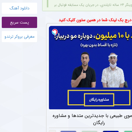
صاعقه جان خود را از دست داد.
دانلود آهنگ
الی آنتونیو آدان با استقلال بر سر مطالبات
 درج بک لینک شما در همین ستون کلیک کنید
پست سریع
 سابق استقلال، به دلیل اختلاف بر سر مبلغ مطالبات (۱۰۰ تا ۲۰۰ هزار یورو) قصد شکایت از باشگاه را دارد.
معرفی بروکر ترندو
و انتقالات استقلال در فوتبال ایران خنثی شد + جزئیات
ی با پنجره نقل‌وانتقالاتی بسته روزهای دشواری را سپری می‌کند که در همین شرایط، نام سرد
ی از شغل جدید مدیرعامل پرسپولیس + عکس
مدیرعامل جوان باشگاه پرسپولیس، به عنوان سفیر افتخاری ورزش چوگان انتخاب شد.
هاد مجیدی در دبی و انتظار برای پیشنهاد جدید
 پنجاه‌سالگی، دور از هیاهوی فوتبال ایران، روزهای آرامی را در دبی سپری می‌کند و همچنان مق
ای آقای گل فوتبال ایران برای آتش بازی در لیگ برتر + عکس
در شرایطی پیراهن تراکتور را بر تن کرده که برخلاف بسیاری از مهاجمان نامدار این تیم، با ساب
وی طبیعی با جدیدترین متدها و مشاوره
رایگان
ل گذشته سپاهان با تمدید یک فصل دیگر در این تیم ماند + عکس