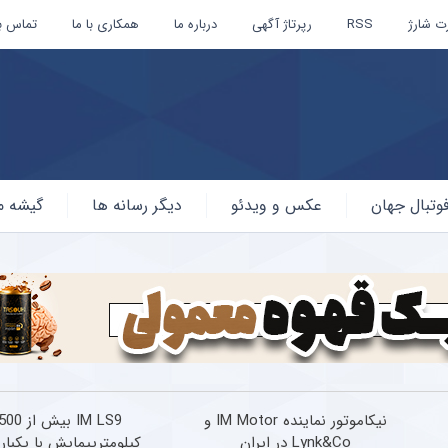
ت شارژ
RSS
رپرتاژ آگهی
درباره ما
همکاری با ما
تماس با
وتبال جهان
عکس و ویدئو
دیگر رسانه ها
گیشه م
نیکاموتور نماینده IM Motor و
IM LS9 بیش از
Lynk&Co در ایران
کیلومترپیمایش با یکبار 