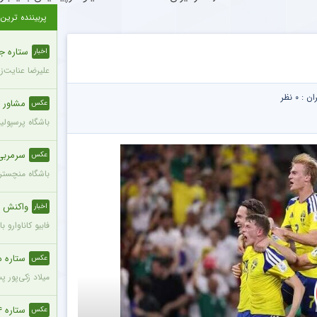
پربیننده ترین
ستاره ج
اخبار
علیرضا عنایت‌ز
ران :
۰ نظر
مشاور 
عکس
باشگاه پرسپول
سرمربی
عکس
باشگاه منچستری
واکنش ج
اخبار
فابیو کاناوارو
ستاره محب
عکس
میلاد زکی‌پور 
ستاره ۲۴ ساله تایلندی در جریان مسابقه جان خود را از دست داد + عکس
عکس