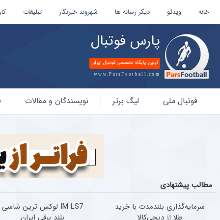
خانه
ویدئو
دیگر رسانه ها
شهروند خبرنگار
تبلیغات
کار
پارس فوتبال
اولین پایگاه تخصصی فوتبال ایران
www.ParsFootball.com
پارس
فوتبال ملی
لیگ برتر
نویسندگان و مقالات
ف
فوتبال
مطالب پیشنهادی
سرمایه‌گذاری بلندمدت با خرید
IM LS7 لوکس ترین شاسی
طلا از دیجی‌کالا
بلند برقی ایران