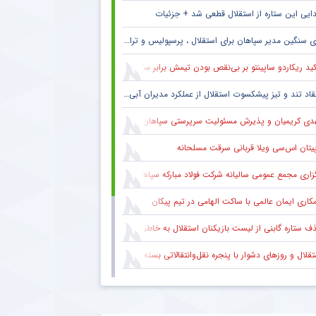
ایی این ستاره از استقلال قطعی شد + جزئیات
 سنگین مدیر سپاهان برای استقلال ، پرسپولیس و تراکتور + جزئیات
ید ریکاردو ساپینتو بر بی‌نقص بودن تیمش برابر سالزبورگ
قاد تند و تیز پیشکسوت استقلال از عملکرد مدیران آبی + جزئیات
دی کریمیان و پذیرش مسئولیت سرپرستی سپاهان
پیتان اس‌سی ویلا قربانی سرقت مسلحانه
گزاری مجمع عمومی سالیانه شرکت فولاد مبارکه سپاهان
کاری ایمان عالمی با ساکت الهامی در تیم پیکان
 ستاره گابنی از لیست بازیکنان استقلال به خاطر محدودیت نقل‌وانتقالاتی
قلال و روزهای دشوار با پنجره نقل‌وانتقالاتی بسته
ام مهم پیشکسوت پرسپولیس برای هواداران سرخ + جزئیات
ام رسمی مالاگو درباره ترکیب جدید احیای فوتبال ایتالیا