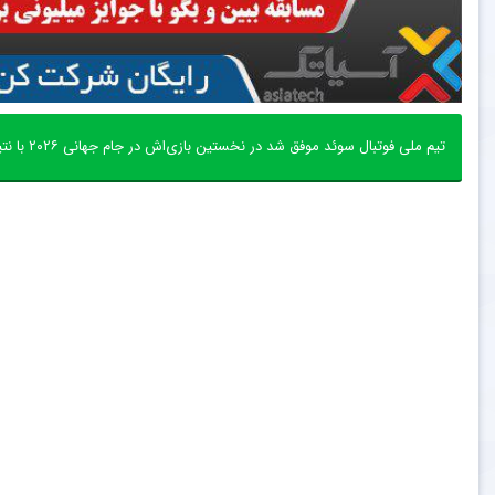
تیم ملی فوتبال سوئد موفق شد در نخستین بازی‌اش در جام جهانی ۲۰۲۶ با نتیجه پرگل ۵ بر یک تونس را شکست دهد.