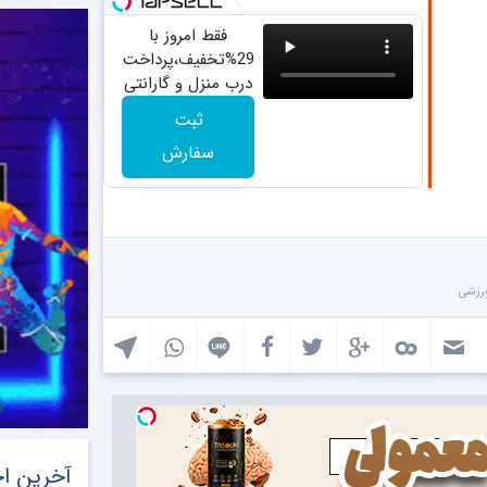
فقط امروز با
29%تخفیف،پرداخت
درب منزل و گارانتی
تعویض چراغ 40
ثبت
وات بخر
سفارش
رزشی
آخرین اخ