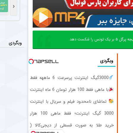
بیان محمودی، 
‹
عملکرد 
اخبار
تیم فوتبال پر
بازگشت 
عکس
وبگردی
مسعود محبی، مد
تکمیل ک
اخبار
وبگردی
به نظر می‌رسد 
3000گیگ اینترنت پرسرعت 6 ماههه فقط
ماهی 100هزارتومان!!
با ماهی فقط 100 هزار تومان 6 ماه اینترنت
پرسرعت ADSL بگیر!!
تماشای نامحدود فیلم و سریال با اینترنت
خانگی پیشگامان فقط ماهی 100
3000 گیگ اینترنت؛ فقط ماهی 100 هزار
تومان
خرید طلا به صورت قسطی از دیجی‌کالا (
پرداخت 12 ماهه )