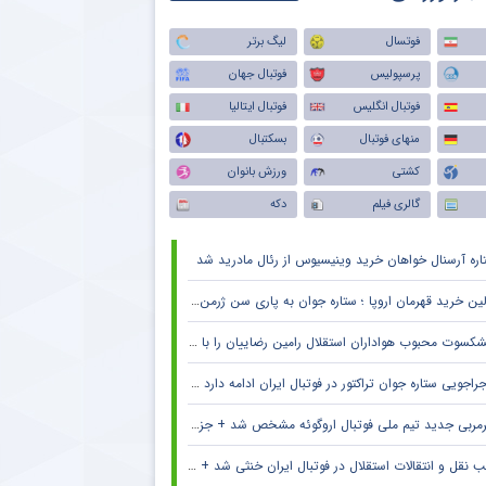
فوتسال
لیگ برتر
پرسپولیس
فوتبال جهان
فوتبال انگلیس
فوتبال ایتالیا
منهای فوتبال
بسکتبال
کشتی
ورزش بانوان
گالری فیلم
دکه
اره آرسنال خواهان خرید وینیسیوس از رئال مادرید شد
ین خرید قهرمان اروپا ؛ ستاره جوان به پاری سن ژرمن می رود
کسوت محبوب هواداران استقلال رامین رضاییان را با خاک یکسان کرد + جزئیات
راجویی ستاره جوان تراکتور در فوتبال ایران ادامه دارد + جزئیات
مربی جدید تیم ملی فوتبال اروگوئه مشخص شد + جزئیات
 نقل و انتقالات استقلال در فوتبال ایران خنثی شد + جزئیات