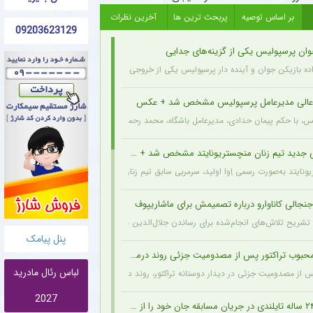
بر اساس توصیه
پربحث ترین ها
آخرین نظرات
09203623129
وان پرسپولیس یکی از گزینه‌های جدایی
اده بازیکن جوان و آینده دار پرسپولیس یکی از خروجی های احتمالی باشگاه به شمار می رود.
عالی مدیرعامل پرسپولیس مشخص شد + عکس
یس، با حکم پیمان حدادی، مدیرعامل باشگاه، محمد رحمان سالاری به عنوان مشاور عالی مدیر
 جدید تیم زنان منچستریونایتد مشخص شد + عکس
ونایتد به‌صورت رسمی اِوا اولید، سرمربی سابق تیم زنان هارتس، را به‌عنوان سرمربی جدید تیم
نجالی کاناوارو درباره تصمیمش برای ماشاریپوف
 با تشریح تلاش‌های انجام‌شده برای رساندن جلال‌الدین ماشاریپوف به جام جهانی تأکید کرد 
پنل پیامک
وب تراکتور پس از مصدومیت جزئی روند درمان را پشت سر گذاشت + عکس
لباس رئال مادرید
پس از مصدومیت جزئی در دیدار دوستانه تراکتور، روند درمان خود را پشت سر می‌گذارد و از 
2027