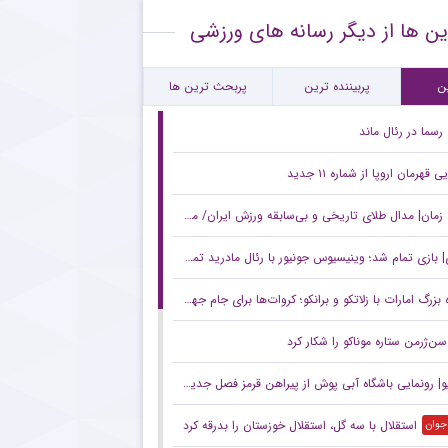
ین ها از دیگر رسانه های ورزشی
ساجی به خیبر خرم‌آباد پیوست
کنش جنجالی کاناوارو درباره تصمیمش برای ماشاریپوف
ن
پربیننده ترین
پربحث ترین ها
رسما در رئال ماند
ی قهرمان اروپا از شماره ۱۱ جدید
ان| مدال طلای تاریخی و بی‌سابقه ورزش ایران/ معرفی ژنرال ۷ ستاره به کشتی جهان
 بازی تمام شد؛ وینیسیوس جونیور با رئال مادرید تمدید کرد
بزرگ امارات با زلاتکو و برانکو؛ کروات‌ها برای جام جهانی ۲۰۳۰ می‌آیند
سن‌ژرمن ستاره موناکو را شکار کرد
| رونمایی باشگاه آبی پوش از پیراهن قرمز فصل جدید!
استقلال با سه گل، استقلال خوزستان را بدرقه کرد
 جوان