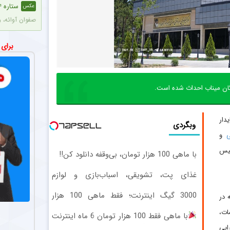
ستاره ۲۴ ساله تایلندی در جریان مسابقه جان خود را از دست داد + عکس
عکس
صفوان آوائه، وینگر ۲۴ ساله تایلندی، در جریان یک مسابقه فوتبال بر اثر برخورد 
اختلاف م
اخبار
برای
آنتونیو آدان، دروازه‌بان
بمب نقل 
اخبار
گان میناب احداث شده است.
استقلال در حال
رونمای
دار
عکس
وبگردی
پیمان حدادی، 
ی
و
سیس
با ماهی 100 هزار تومان، بی‌وقفه دانلود کن!!
سکوت فر
اخبار
فرهاد مجیدی در
غذای پت، تشویقی، اسباب‌بازی و لوازم
بهداشتی را با تخفیف تهیه کنید
روحیه بال
3000 گیگ اینترنت؛ فقط ماهی 100 هزار
عکس
 در
تومان
شهریار مغانلو 
کاشت م
مات،
با ماهی فقط 100 هزار تومان 6 ماه اینترنت
پرسرعت ADSL بگیر!!
اپی