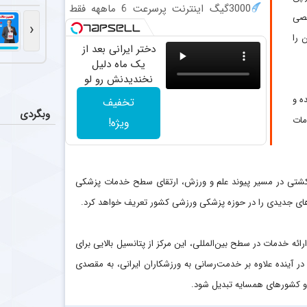
سرمربی فص
عکس
3000گیگ اینترنت پرسرعت 6 ماههه فقط
صصی
بیان محمودی، 
ماهی 100هزارتومان!!
‹
 را
دختر ایرانی بعد از
عملکرد 
اخبار
یک ماه دلیل
تیم فوتبال پر
نخندیدنش رو لو
داد
ه و
تخفیف
بازگشت 
عکس
وبگردی
مات
مسعود محبی، مد
ویژه!
تکمیل ک
اخبار
به نظر می‌رسد 
 کشتی در مسیر پیوند علم و ورزش، ارتقای سطح خدمات پزشکی
دهای جدیدی را در حوزه پزشکی ورزشی کشور تعریف خواهد کرد.
ئه خدمات در سطح بین‌المللی، این مرکز از پتانسیل بالایی برای
 آینده علاوه بر خدمت‌رسانی به ورزشکاران ایرانی، به مقصدی
ه و کشورهای همسایه تبدیل شود.