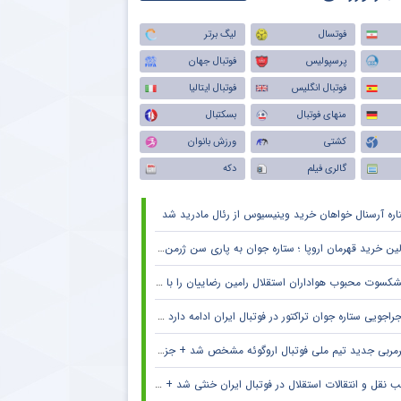
فوتسال
لیگ برتر
پرسپولیس
فوتبال جهان
فوتبال انگلیس
فوتبال ایتالیا
منهای فوتبال
بسکتبال
کشتی
ورزش بانوان
گالری فیلم
دکه
اره آرسنال خواهان خرید وینیسیوس از رئال مادرید شد
ین خرید قهرمان اروپا ؛ ستاره جوان به پاری سن ژرمن می رود
کسوت محبوب هواداران استقلال رامین رضاییان را با خاک یکسان کرد + جزئیات
راجویی ستاره جوان تراکتور در فوتبال ایران ادامه دارد + جزئیات
مربی جدید تیم ملی فوتبال اروگوئه مشخص شد + جزئیات
 نقل و انتقالات استقلال در فوتبال ایران خنثی شد + جزئیات