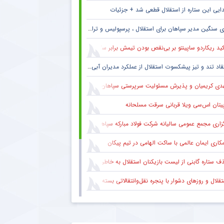
ایی این ستاره از استقلال قطعی شد + جزئیات
 سنگین مدیر سپاهان برای استقلال ، پرسپولیس و تراکتور + جزئیات
ید ریکاردو ساپینتو بر بی‌نقص بودن تیمش برابر سالزبورگ
قاد تند و تیز پیشکسوت استقلال از عملکرد مدیران آبی + جزئیات
دی کریمیان و پذیرش مسئولیت سرپرستی سپاهان
پیتان اس‌سی ویلا قربانی سرقت مسلحانه
گزاری مجمع عمومی سالیانه شرکت فولاد مبارکه سپاهان
کاری ایمان عالمی با ساکت الهامی در تیم پیکان
 ستاره گابنی از لیست بازیکنان استقلال به خاطر محدودیت نقل‌وانتقالاتی
قلال و روزهای دشوار با پنجره نقل‌وانتقالاتی بسته
ام مهم پیشکسوت پرسپولیس برای هواداران سرخ + جزئیات
ام رسمی مالاگو درباره ترکیب جدید احیای فوتبال ایتالیا