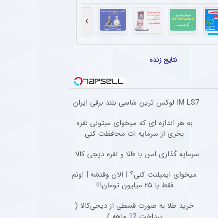
ل گذشته سپاهان با تمدید یک فصل دیگر در این تیم ماند + عکس
سرمربی فصل گذشته سپاهان، با وجود شایعات حضور در پرسپولیس، قرارداد خود را برای یک فص
›
تهاجمی پرسپولیس در پیش‌فصل لیگ برتر
سپولیس در مسابقات پیش فصل شکستی نداشته و توانسته گل های زیادی را به ثمر برساند.
نتایج زنده
ستاره جوان خیبر پس از شایعه انتقال به روسیه + عکس
افع جوان خیبر که در هفته‌های گذشته یکی از سوژه‌های نقل‌وانتقالات بود، پس از بازگشت به 
IM LS7 لوکس ترین شاسی بلند برقی ایران
ادرفنی پرسپولیس بدون حضور مربی جدید
که تیم فوتبال پرسپولیس در حالی وارد مسابقات لیگ برتر خواهد شد که مربی جدیدی به کادر
به هر اندازه ای که میخوای میتونی نقره
بخری از سرمایه ات محافظت کنی
سرمایه گذاری امن با طلا و نقره دیجی کالا
میخوای ایمپلنت کنی؟ | الان وقتشه | اونم
فقط با ۲۵ میلیون تومان!!!
خرید طلا به صورت قسطی از دیجی‌کالا (
پرداخت 12 ماهه )