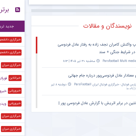
برتر
ستاره ۲۷ ساله ن
۱۰:۱۱
وا
۱۰:۰۲
نویسندگان و مقالات
جدید تری
خبرگزاری دانشجو
پ واکنش کامران نجف زاده به رفتار عادل فردوسی
 در شرایط جنگی + سند
خبرگزاری دانشجو
Parsfootball Multi medi
سه‌شنبه ۳۰ تیر ۱۴۰۵ | ۱۱:۱۳
خبرگزاری میزان
 معنادار عادل فردوسی‌پور درباره جام جهانی
فورلان برای ۶ بازی سر
خبرانلاین
ارس فوتبال ؛ خبرگزاری فوتبال ایران ParsFootball
دوشنبه ۸ تیر
۱
خبرورزشی‌گ
خبرورزشی
نتین در برابر اتریش با گزارش عادل فردوسی پور |
ویدیو
خبرورزشی
۲۰:۳۰ – پخش زنده در اپارات اسپرت
خبرگزاری میزان
Parsfootball Multi medi
دوشنبه ۱ تیر ۱۴۰۵ | ۱۴:۳۱
خبرگزاری میزان
ان ویژه مراسم حمید علیدوستی؛ عادل فردوسی‌پور