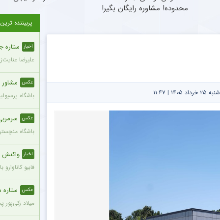
محدوده! مشاوره رایگان بگیر!
پربیننده ترین
ستاره ج
اخبار
علیرضا عنایت‌ز
مشاور 
عکس
۱۴ | ۱۱:۴۷
باشگاه پرسپول
سرمربی
عکس
باشگاه منچستری
واکنش ج
اخبار
فابیو کاناوارو
ستاره محب
عکس
میلاد زکی‌پور 