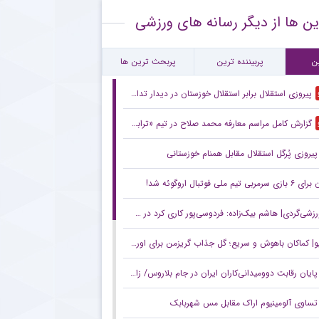
ین ها از دیگر رسانه های ورزشی
ساجی به خیبر خرم‌آباد پیوست
کنش جنجالی کاناوارو درباره تصمیمش برای ماشاریپوف
ن
پربیننده ترین
پربحث ترین ها
پیروزی استقلال برابر استقلال خوزستان در دیدار تدارکاتی
گزارش کامل مراسم معارفه محمد صلاح در تیم «ترابزون‌اسپور» ترکیه + فیلم
پیروزی پُرگل استقلال مقابل همنام خوزستانی
مربی تیم ملی فوتبال اروگوئه شد!
ردی| هاشم بیک‌زاده: فردوسی‌پور کاری کرد در خیابان مسخره‌ام کنند/ چهره خوبی دارم و می‌خواهم از فوتبال به سینما بروم!
| کماکان باهوش و سریع؛ گل جذاب گریزمن برای اورلاندو
پایان رقابت دوومیدانی‌کاران ایران در جام بلاروس/ زارعی برترین ورزشکار جام شد
تساوی آلومینیوم اراک مقابل مس شهربابک