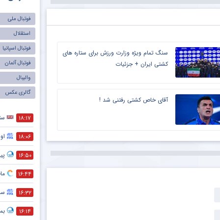
فوتبال ملی
استقلال
فوتبال اسپانیا
سنگ تمام ویژه وزارت ورزش برای ستاره های
فوتبال آلمان
کشتی ایران + جزئیات
والیبال
گالری عکس
آقای خاص کشتی رفتنی شد !
ست
۱۸:۱۷
اول
۱۸:۰۶
پیش
۱۶:۵۰
ماج
۱۶:۴۴
سر
۱۶:۳۲
بمب
۱۶:۱۴