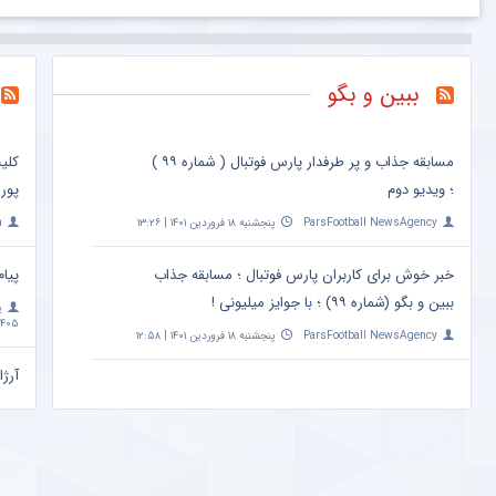
ببین و بگو
مسابقه جذاب و پر طرفدار پارس فوتبال ( شماره ۹۹ )
کلی
؛ ویدیو دوم
پور
ParsFootball NewsAgency
پنجشنبه ۱۸ فروردین ۱۴۰۱ | ۱۳:۲۶
a
خبر خوش برای کاربران پارس فوتبال ؛ مسابقه جذاب
پیام
ببین و بگو (شماره ۹۹) ؛ با جوایز میلیونی !
پ
۴۰۵ | ۱۰:۰۹
ParsFootball NewsAgency
پنجشنبه ۱۸ فروردین ۱۴۰۱ | ۱۲:۵۸
آرژا
امشب ساعت 
a
مهم