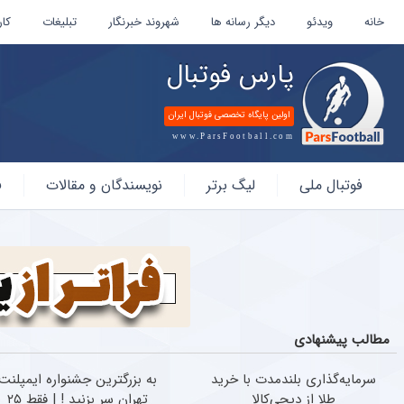
خانه
ویدئو
دیگر رسانه ها
شهروند خبرنگار
تبلیغات
کار
پارس فوتبال
اولین پایگاه تخصصی فوتبال ایران
www.ParsFootball.com
پارس
فوتبال ملی
لیگ برتر
نویسندگان و مقالات
ف
فوتبال
مطالب پیشنهادی
سرمایه‌گذاری بلندمدت با خرید
به بزرگترین جشنواره ایمپلنت
طلا از دیجی‌کالا
تهران سر بزنید ! | فقط ۲۵