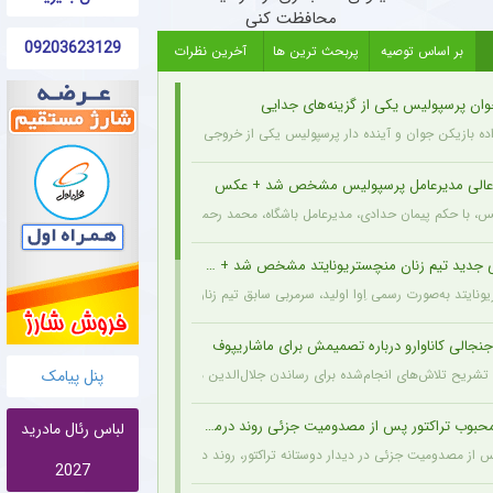
محافظت کنی
09203623129
بر اساس توصیه
پربحث ترین ها
آخرین نظرات
وان پرسپولیس یکی از گزینه‌های جدایی
اده بازیکن جوان و آینده دار پرسپولیس یکی از خروجی های احتمالی باشگاه به شمار می رود.
عالی مدیرعامل پرسپولیس مشخص شد + عکس
یس، با حکم پیمان حدادی، مدیرعامل باشگاه، محمد رحمان سالاری به عنوان مشاور عالی مدیر
 جدید تیم زنان منچستریونایتد مشخص شد + عکس
ونایتد به‌صورت رسمی اِوا اولید، سرمربی سابق تیم زنان هارتس، را به‌عنوان سرمربی جدید تیم
نجالی کاناوارو درباره تصمیمش برای ماشاریپوف
پنل پیامک
 با تشریح تلاش‌های انجام‌شده برای رساندن جلال‌الدین ماشاریپوف به جام جهانی تأکید کرد 
وب تراکتور پس از مصدومیت جزئی روند درمان را پشت سر گذاشت + عکس
لباس رئال مادرید
پس از مصدومیت جزئی در دیدار دوستانه تراکتور، روند درمان خود را پشت سر می‌گذارد و از 
2027