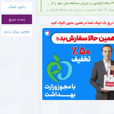
دانلود آهنگ
صاعقه جان خود را از دست داد.
پست سریع
الی آنتونیو آدان با استقلال بر سر مطالبات
 درج بک لینک شما در همین ستون کلیک کنید
 سابق استقلال، به دلیل اختلاف بر سر مبلغ مطالبات (۱۰۰ تا ۲۰۰ هزار یورو) قصد شکایت از باشگاه را دارد.
معرفی بروکر ترندو
و انتقالات استقلال در فوتبال ایران خنثی شد + جزئیات
ی با پنجره نقل‌وانتقالاتی بسته روزهای دشواری را سپری می‌کند که در همین شرایط، نام سرد
ی از شغل جدید مدیرعامل پرسپولیس + عکس
مدیرعامل جوان باشگاه پرسپولیس، به عنوان سفیر افتخاری ورزش چوگان انتخاب شد.
هاد مجیدی در دبی و انتظار برای پیشنهاد جدید
 پنجاه‌سالگی، دور از هیاهوی فوتبال ایران، روزهای آرامی را در دبی سپری می‌کند و همچنان مق
ای آقای گل فوتبال ایران برای آتش بازی در لیگ برتر + عکس
در شرایطی پیراهن تراکتور را بر تن کرده که برخلاف بسیاری از مهاجمان نامدار این تیم، با ساب
وی طبیعی با جدیدترین متدها و مشاوره
رایگان