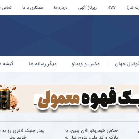
ت شارژ
RSS
رپرتاژ آگهی
درباره ما
همکاری با ما
تماس با
وتبال جهان
عکس و ویدئو
دیگر رسانه ها
گیشه م
خلافی خودروتو الان ببین، با
پودر جلبک لاغری رو به 
پلاک و کد ملی، بدون نیاز به
قدیم بخر