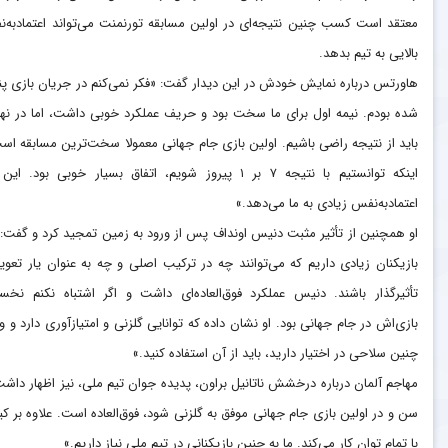
معتقد است کسب چنین نتیجه‌ای در اولین مسابقه تورنمنت می‌تواند اعتمادبه‌
بالایی به تیم بدهد.
هاورتس درباره نمایش خودش در این دیدار گفت: «فکر نمی‌کنم در جریان بازی پن
شده بودم. نیمه اول برای ما سخت بود و حریف عملکرد خوبی داشت، اما در نه
باید از نتیجه راضی باشیم. اولین بازی جام جهانی معمولا سخت‌ترین مسابقه اس
اینکه توانستیم با نتیجه ۷ بر ۱ پیروز شویم، اتفاق بسیار خوبی بود. ای
اعتمادبه‌نفس زیادی به ما می‌دهد.»
او همچنین از تأثیر مثبت دنیس اونداف پس از ورود به زمین تمجید کرد و گفت: 
بازیکنان زیادی داریم که می‌توانند چه در ترکیب اصلی و چه به عنوان یار تعو
تأثیرگذار باشند. دنیس عملکرد فوق‌العاده‌ای داشت و اگر اشتباه نکنم نخس
بازی‌اش در جام جهانی بود. او نشان داده که توانایی گلزنی و امتیازآوری دارد و و
چنین سلاحی در اختیار دارید، باید از آن استفاده کنید.»
مهاجم آلمان درباره درخشش ناتانیل براون، پدیده جوان تیم ملی، نیز اظهار داشت:
سن و در اولین بازی جام جهانی موفق به گلزنی شود، فوق‌العاده است. علاوه بر
با تمام توان کار می‌کند. ما به چنین بازیکنانی در تیم ملی نیاز داریم.»