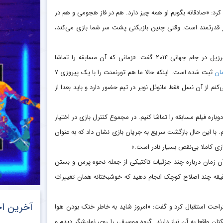
رد: «صادقانه بگویم او همه چیز دارد. هم در فاز هجومی و هم در
ار قدرتمند است. وقتی چنین بازیکنی پشت سر شما بازی می‌کند،
ستاره آلمان درباره شباهت نتیجه این مسابقه با پیروزی تاریخی ۷ بر ۱ برابر برزیل در جام جهانی ۲۰۱۴ گفت: «زمانی که آن مسابقه را تماشا
ان
ثبت شده است. اینکه حالا ما هم تورنمنت را با یک پیروزی ۷
ی‌کنم از آن نسل فقط مانوئل نویر در تیم حضور دارد و باید بعدا از
باره فیلم مسابقه را تماشا کنیم. در مجموع کنترل بازی در اختیار
د ۱۰ دقیقه کمی دچار ناآرامی شدیم. با این حال بازگشت سریع به جریان بازی نشان داد که به عنوان
زی کاملا بی‌نقص بسیار نادر است.»
آن زمان درباره چند جزئیات تاکتیکی از جمله نحوه پرس و بستن
قیقه چند اصلاح کوچک انجام دهید که خوشبختانه همان تغییرات
آخرین اخ
راحت استقبال کرد و گفت: «امروز شاید به خاطر خنک بودن هوا
ان واقعا به آن نیاز دارند. گروه موسیقی را روی نمایشگر دیدم و