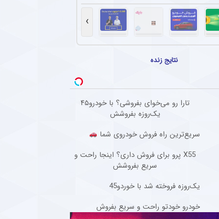
تهاجمی پرسپولیس در پیش‌فصل لیگ برتر
سپولیس در مسابقات پیش فصل شکستی نداشته و توانسته گل های زیادی را به ثمر برساند.
›
گابنی از لیست بازیکنان استقلال به خاطر محدودیت نقل‌وانتقالاتی
افبک گابنی فصل گذشته تیم فوتبال استقلال به دلیل بسته ماندن پنجره نقل‌وانتقالاتی به ای
نتایج زنده
ادرفنی پرسپولیس بدون حضور مربی جدید
که تیم فوتبال پرسپولیس در حالی وارد مسابقات لیگ برتر خواهد شد که مربی جدیدی به کادر
تارا رو می‌خوای بفروشی؟ با خودرو۴۵
صل گذشته آریو اسلامشهر به چادرملو ملحق شد + عکس
یک‌روزه بفروشش
۲ ساله سابق آریو اسلامشهر، را با قراردادی سه ساله جذب کرد.
سریع‌ترین راه فروش خودروی شما
X55 پرو برای فروش داری؟ اینجا راحت و
سریع بفروشش
یک‌روزه فروخته شد با خوردو45
خودرو خودتو راحت و سریع بفروش