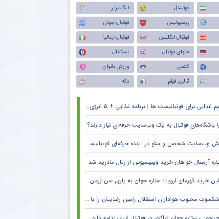
فوتسال
لیگ برتر
پرسپولیس
فوتبال جهان
فوتبال انگلیس
فوتبال ایتالیا
منهای فوتبال
بسکتبال
کشتی
ورزش بانوان
گالری فیلم
دکه
م غذایی برای فوتبالیست ها | برنامه غذایی + ۵ انرژی زا
ا باشگاه‌های فوتبال به یک وب‌سایت حرفه‌ای نیاز دارند؟
 وب‌سایت شخصی و سئو در آینده حرفه‌ای فوتبالیست‌ها و مربیان
اره آرسنال خواهان خرید وینیسیوس از رئال مادرید شد
ین خرید قهرمان اروپا ؛ ستاره جوان به پاری سن ژرمن می رود
کسوت محبوب هواداران استقلال رامین رضاییان را با خاک یکسان کرد + جزئیات
راجویی ستاره جوان تراکتور در فوتبال ایران ادامه دارد + جزئیات