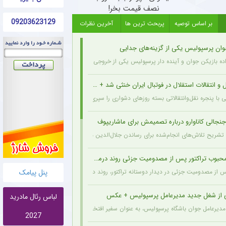
نصف قیمت بخر!
09203623129
بر اساس توصیه
پربحث ترین ها
آخرین نظرات
وان پرسپولیس یکی از گزینه‌های جدایی
اده بازیکن جوان و آینده دار پرسپولیس یکی از خروجی های احتمالی باشگاه به شمار می رود.
و انتقالات استقلال در فوتبال ایران خنثی شد + جزئیات
ی با پنجره نقل‌وانتقالاتی بسته روزهای دشواری را سپری می‌کند که در همین شرایط، نام سرد
نجالی کاناوارو درباره تصمیمش برای ماشاریپوف
 با تشریح تلاش‌های انجام‌شده برای رساندن جلال‌الدین ماشاریپوف به جام جهانی تأکید کرد 
وب تراکتور پس از مصدومیت جزئی روند درمان را پشت سر گذاشت + عکس
پنل پیامک
پس از مصدومیت جزئی در دیدار دوستانه تراکتور، روند درمان خود را پشت سر می‌گذارد و از 
ی از شغل جدید مدیرعامل پرسپولیس + عکس
لباس رئال مادرید
مدیرعامل جوان باشگاه پرسپولیس، به عنوان سفیر افتخاری ورزش چوگان انتخاب شد.
2027