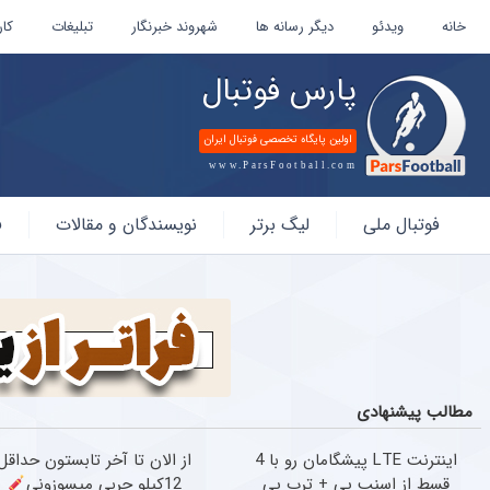
خانه
ویدئو
دیگر رسانه ها
شهروند خبرنگار
تبلیغات
کار
پارس فوتبال
اولین پایگاه تخصصی فوتبال ایران
www.ParsFootball.com
پارس
فوتبال ملی
لیگ برتر
نویسندگان و مقالات
ف
فوتبال
مطالب پیشنهادی
اینترنت LTE پیشگامان رو با 4
از الان تا آخر تابستون حداقل
قسط از اسنپ پی + ترب پی
12کیلو چربی میسوزونی