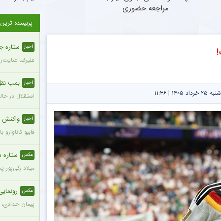
مراجعه حضوری
پربیننده ترین
ستاره ج
اخبار
علیرضا عنایت‌ز
بمب نقل 
اخبار
۱۴ | ۱۱:۳۶
استقلال در حال
واکنش ج
اخبار
فابیو کاناوارو
ستاره محب
عکس
میلاد زکی‌پور 
رونمای
عکس
پیمان حدادی، 