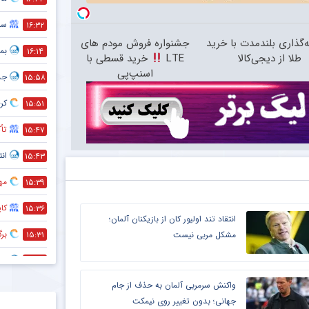
سر
۱۶:۳۲
‌گذاری بلندمدت با خرید
جشنواره فروش مودم های
بمب
۱۶:۱۴
طلا از دیجی‌کالا
LTE
خرید قسطی با
اسنپ‌پی
جد
۱۵:۵۸
کری
۱۵:۵۱
تأک
۱۵:۴۷
انت
۱۵:۴۳
مه
۱۵:۳۹
کا
۱۵:۳۶
انتقاد تند اولیور کان از بازیکنان آلمان؛
بر
۱۵:۳۱
مشکل مربی نیست
هم
۱۵:۲۸
واکنش سرمربی آلمان به حذف از جام
حذف
۱۵:۲۷
جهانی؛ بدون تغییر روی نیمکت