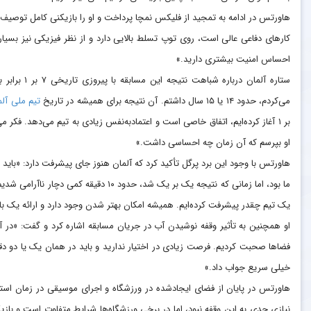
هاورتس در ادامه به تمجید از فلیکس نمچا پرداخت و او را بازیکنی کامل توصیف ک
کارهای دفاعی عالی است، روی توپ تسلط بالایی دارد و از نظر فیزیکی نیز بسی
احساس امنیت بیشتری دارید.»
می‌کردم، حدود ۱۴ یا ۱۵ سال داشتم. آن نتیجه برای همیشه در تاریخ
تیم ملی آلم
بر ۱ آغاز کرده‌ایم، اتفاق خاصی است و اعتمادبه‌نفس زیادی به تیم می‌دهد. فکر م
او بپرسم که آن زمان چه احساسی داشت.»
هاورتس با وجود این برد پرگل تأکید کرد که آلمان هنوز جای پیشرفت دارد: «باید دو
ما بود، اما زمانی که نتیجه یک بر یک شد، حدو
یک تیم چقدر پیشرفت کرده‌ایم. همیشه امکان بهتر شدن وجود دارد و ارائه یک با
او همچنین به تأثیر وقفه نوشیدن آب در جریان مسابقه اشاره کرد و گفت: «در 
فضاها صحبت کردیم. فرصت زیادی در اختیار ندارید و باید در همان یک یا دو د
خیلی سریع جواب داد.»
هاورتس در پایان از فضای ایجادشده در ورزشگاه و اجرای موسیقی در زمان است
نیازی جدی به این وقفه نبود، اما در برخی ورزشگاه‌ها شرایط متفاوت است و بازیکن