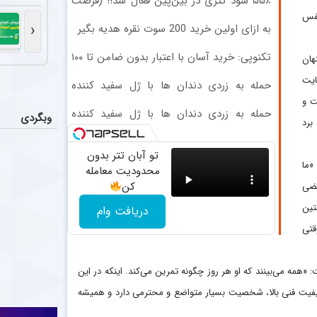
۵۵٪ سود تتری در بین‌پین فعال شد!! (فرصت
عملکرد 
اخبار
محدود ثبت‌نام)
نفس
تیم فوتبال پر
‹
به ازای اولین خرید 200 سوت نقره هدیه بگیر
حذف ستاره 
اخبار
تکنوپی: خرید آسان با اعتبار بدون ضامن تا ۱۰۰
هان
میلیون تومان
دیدیه اندونگ ه
ایت
حمله به زردی دندان ها با ژل سفید کننده
دندان! خرید40%تخفیف
ت و
تکمیل ک
اخبار
حمله به زردی دندان ها با ژل سفید کننده
وبگردی
ن برد
به نظر می‌رسد 
دندان! خرید40%تخفیف
تو آبان تتر بدون
ستاره ف
عکس
«ما
محدودیت معامله
چادرملو ابوالفضل عیسی‌لو، وینگر چپ ۴
کن
یضی
تین
دریافت وام
قتی
 «همه می‌بینند که او هر روز چگونه تمرین می‌کند. اینکه در این
 کیفیت فنی بالا، شخصیت بسیار متواضع و محترمی دارد و همیشه