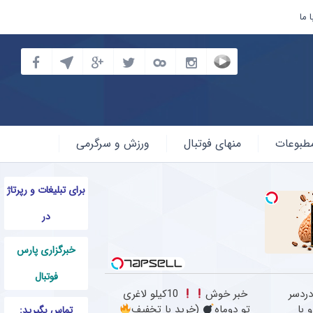
 ما
طبوعات
منهای فوتبال
ورزش و سرگرمی
برای تبلیغات و رپرتاژ
در
خبرگزاری پارس
فوتبال
ردسر
خبر خوش
10کیلو لاغری
 با
تو دوماه
(خرید با تخفیف
تماس بگیرید: