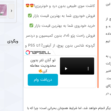
جدایی ا
اخبار
این
کاشت موی طبیعی بدون درد و خونریزی!
دیدیه اندونگ ه
‹
فروش خودروی شما به بهترین قیمت بازار
سکوت فر
لی خارج از
اخبار
فرهاد مجیدی در
خرید خودروی شما به بهترین قیمت بازار
ه و
اده
فروش راحت پژو ۲۰6، بدون کمیسیون و دردسر
کری سنگین
اخبار
وبگردی
تیم
مهدی کریمیان س
گردونه شانس بدون پوچ، از آیفون17تا PS5 و
طلای دیجیتال و دلار
سرمربی فص
عکس
 به
تو آبان تتر بدون
بیان محمودی، 
رکت
محدودیت معامله
کن
خیر
ست.
دریافت وام
کای
 در
ی دیگر انجام خواهد شد، اما شرایط همچنان بحرانی است؛ چرا که با