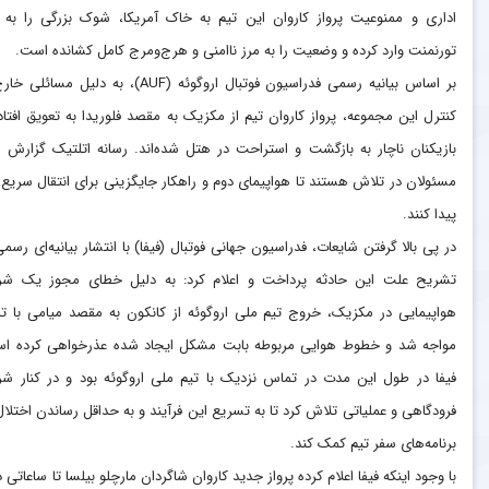
اداری و ممنوعیت پرواز کاروان این تیم به خاک آمریکا، شوک بزرگی را به 
تورنمنت وارد کرده و وضعیت را به مرز ناامنی و هرج‌ومرج کامل کشانده است.
بر اساس بیانیه رسمی فدراسیون فوتبال اروگوئه (AUF)، به دلیل مسائ
کنترل این مجموعه، پرواز کاروان تیم از مکزیک به مقصد فلوریدا به تعویق افتاد
بازیکنان ناچار به بازگشت و استراحت در هتل شده‌اند. رسانه اتلتیک گزارش د
مسئولان در تلاش هستند تا هواپیمای دوم و راهکار جایگزینی برای انتقال سریع 
پیدا کنند.
در پی بالا گرفتن شایعات، فدراسیون جهانی فوتبال (فیفا) با انتشار بیانیه‌ای رسمی
تشریح علت این حادثه پرداخت و اعلام کرد: به دلیل خطای مجوز یک ش
هواپیمایی در مکزیک، خروج تیم ملی اروگوئه از کانکون به مقصد میامی با تا
مواجه شد و خطوط هوایی مربوطه بابت مشکل ایجاد شده عذرخواهی کرده ا
فیفا در طول این مدت در تماس نزدیک با تیم ملی اروگوئه بود و در کنار شر
فرودگاهی و عملیاتی تلاش کرد تا به تسریع این فرآیند و به حداقل رساندن اختلال
برنامه‌های سفر تیم کمک کند.
با وجود اینکه فیفا اعلام کرده پرواز جدید کاروان شاگردان مارچلو بیلسا تا ساعات