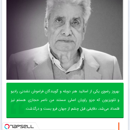
بهروز رضوی یکی از اساتید هنر دوبله و گویندگان فراموش نشدنی رادیو
و تلویزیون که جزو راویان اصلی مستند من ناصر حجازی هستم نیز
قلمداد می‌شد، دقایقی قبل چشم از جهان فرو بست و درگذشت.