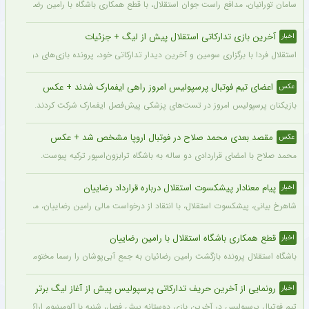
سامان تورانیان، مدافع راست جوان استقلال، با قطع همکاری باشگاه با رامین رضاییان، شا
آخرین بازی تدارکاتی استقلال پیش از لیگ + جزئیات
اخبار
استقلال فردا با برگزاری سومین و آخرین دیدار تدارکاتی خود، پرونده بازی‌های دوستانه 
اعضای تیم فوتبال پرسپولیس امروز راهی ایفمارک شدند + عکس
عکس
بازیکنان پرسپولیس امروز در تست‌های پزشکی پیش‌فصل ایفمارک شرکت کردند. این تست‌
مقصد بعدی محمد صلاح در فوتبال اروپا مشخص شد + عکس
عکس
محمد صلاح با امضای قراردادی دو ساله به باشگاه ترابزون‌اسپور ترکیه پیوست.
پیام معنادار پیشکسوت استقلال درباره قرارداد رضاییان
اخبار
شاهرخ بیانی، پیشکسوت استقلال، با انتقاد از درخواست مالی رامین رضاییان، مدعی شد ای
قطع همکاری باشگاه استقلال با رامین رضاییان
اخبار
باشگاه استقلال پرونده بازگشت رامین رضائیان به جمع آبی‌پوشان را رسما مختومه اعلام کرد
رونمایی از آخرین حریف تدارکاتی پرسپولیس پیش از آغاز لیگ برتر
اخبار
تیم فوتبال پرسپولیس در آخرین بازی دوستانه پیش فصل، شنبه با آلومینیوم اراک دیدار می‌