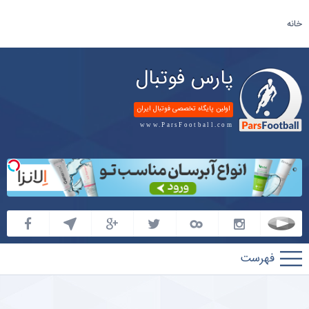
خانه
پارس فوتبال
اولین پایگاه تخصصی فوتبال ایران
www.ParsFootball.com
پارس
فوتبال