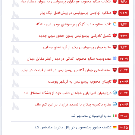
انتخاب ستاره محبوب هواداران پرسپولیس به عنوان دستیار بهادر عبدی
۹:۴۸
عملکرد تهاجمی پرسپولیس در پیش‌فصل لیگ برتر
۹:۴۵
تأکید ستاره جدید گل‌گهر بر حرفه‌ای بودن این باشگاه
۹:۴۲
تکمیل کادرفنی پرسپولیس بدون حضور مربی جدید
۹:۳۷
ستاره جوان پرسپولیس یکی از گزینه‌های جدایی
۹:۳۲
مصدومیت ستاره محبوب آلمانی در دیدار اینتر مقابل میلان
۲۲:۲۹
استعدادهای جوان آکادمی پرسپولیس در انتظار فرصت در ترکیب اصلی
۲۲:۲۴
کاپیتان محبوب پرسپولیس به گل‌گهر پیوست
۲۲:۲۴
دروازهبان اسپانیایی خواهان طلب خود از باشگاه استقلال شد
۲۲:۲۴
ستاره باتجربه پیکان با تمدید قرارداد در این تیم ماند
۲۲:۲۴
ستاره اینترمیلان مصدوم شد
۲۱:۰۶
تکلیف حضور وینیسیوس در رئال مادرید مشخص شد
۲۰:۴۵