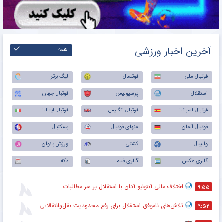
آخرین اخبار ورزشی
همه
فوتبال ملی
فوتسال
لیگ برتر
استقلال
پرسپولیس
فوتبال جهان
فوتبال اسپانیا
فوتبال انگلیس
فوتبال ایتالیا
فوتبال آلمان
منهای فوتبال
بسکتبال
والیبال
کشتی
ورزش بانوان
گالری عکس
گالری فیلم
دکه
اختلاف مالی آنتونیو آدان با استقلال بر سر مطالبات
۹:۵۵
تلاش‌های ناموفق استقلال برای رفع محدودیت نقل‌وانتقالاتی
۹:۵۲