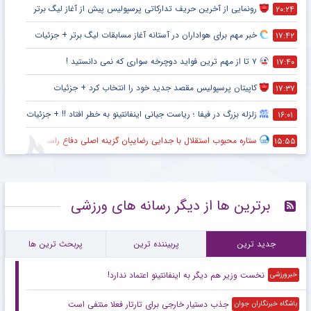
رونمایی از آخرین حریف تدارکاتی پرسپولیس پیش از آغاز لیگ برتر
۲۰:۲۴
خبر مهم برای هواداران در آستانه آغاز مسابقات لیگ برتر + جزئیات
۱۷:۴۲
۷ تا از مهم ترین فواید دوچرخه سواری که نمی دانستید !
۱۷:۴۰
کاپیتان پرسپولیس مقصد جدید خود را انتخاب کرد + جزئیات
۱۷:۳۷
زلزله بزرگ در فیفا ؛ ریاست جیانی اینفانتینو به خطر افتاد !! + جزئیات
۱۶:۰۱
ستاره محبوب استقلال با جدایی رضاییان گزینه اصلی دفاع راست این تیم
۱۵:۵۵
برترین ها از دیگر رسانه های ورزشی
جدید ترین
پربیننده ترین
پربحث ترین ها
نخست وزیر هم دیگر به اینفانتینو اعتماد ندارد!
خبرورزشی
جذب دستیار خارجی برای تارتار فعلا منتفی است
باشگاه خبرنگاران جوان