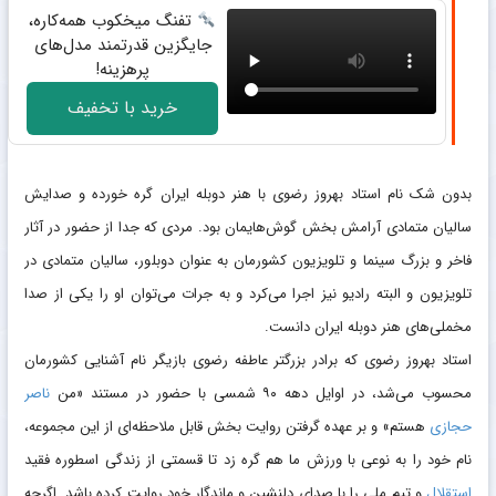
تفنگ میخکوب همه‌کاره،
جایگزین قدرتمند مدل‌های
پرهزینه!
خرید با تخفیف
بدون شک نام استاد بهروز رضوی با هنر دوبله ایران گره خورده و صدایش
سالیان متمادی آرامش بخش گوش‌هایمان بود. مردی که جدا از حضور در آثار
فاخر و بزرگ سینما و تلویزیون کشورمان به عنوان دوبلور، سالیان متمادی در
تلویزیون و البته رادیو نیز اجرا می‌کرد و به جرات می‌توان او را یکی از صدا
مخملی‌های هنر دوبله ایران دانست.
استاد بهروز رضوی که برادر بزرگتر عاطفه رضوی بازیگر نام آشنایی کشورمان
محسوب می‌شد، در اوایل دهه ۹۰ شمسی با حضور در مستند «من
ناصر
حجازی
هستم» و بر عهده گرفتن روایت بخش قابل ملاحظه‌ای از این مجموعه،
نام خود را به نوعی با ورزش ما هم گره زد تا قسمتی از زندگی اسطوره فقید
استقلال
و تیم ملی را با صدای دلنشین و ماندگار خود روایت کرده باشد. اگرچه