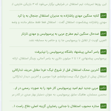
این روزها تمرینات تیم استقلال در شرایطی برگزار می‌شود که ۳ بازیکن خارجی این تیم با قدرت در کنار دیگر بازیکنان داخلی استقلال مشغول تمرین کردن هستند.
کنایه سنگین مهدی پاشازاده به مدیران استقلال جنجال به پا کرد
اخبار
مهدی پاشازاده پیشکسوت استقلال گفت : استقلال فعلا فقط منتظر مانده و وضعیت مدیر
ضدحال سنگین تیم مطرح عربی به پرسپولیس و مهدی تارتار
اخبار
العربی کویت از تقابل با پرسپولیس جا زد و حاضر به مسابقه نشد.
یاسر آسانی پیشنهاد باشگاه پرسپولیس را نپذیرفت
اخبار
پرسپولیس پیشنهادی ۱.۷ تا ۲ میلیون دلاری به یاسر آسانی، وینگر استقلال، ارائه کرد، اما او نپذیرفت. آسانی تأکید کرد در فوتبال ایران فقط برای استقلال بازی خواهد کرد.
آخرین محک استقلال قبل از شروع لیگ؛ فردا مقابل حریف تدارکاتی
اخبار
استقلال پیش از شروع لیگ بیست‌وششم، فردا سومین و آخرین دیدار تدارکاتی خود را برگزا
مربی جدید تیم امید پرسپولیس کار خود را به صورت رسمی در این باشگاه آغاز کرد + عکس
عکس
محسن مسلمان، هافبک سابق پرسپولیس، به عنوان دستیار بهار عبدی در کادر مربیگری تی
ستاره محبوب استقلال با جدایی رضاییان گزینه اصلی دفاع راست این تیم
اخبار