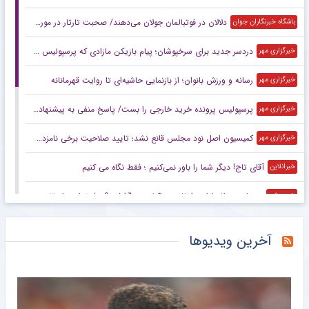
دلالان در فوتبالمان جولان می‌دهند/ صحبت تارتار در مورد کسب ۳ جام اشتباه است
باشگاه خبرنگاران جوان
دردسر جدید برای سرخپوشان؛ پیام بازیکن مازادی که پرسپولیس را نگران کرد!
خبرگزاری مهر
رسانه و ورزش بانوان؛ از بازنمایی حاشیه‌ای تا روایت قهرمانانه
خبرگزاری مهر
پرسپولیس پرونده خرید خارجی را بست/ پاسخ منفی به پیشنهاد چند ایجنت
خبرگزاری مهر
کمیسیون اصل نود مجلس قانع نشد؛ تایید صلاحیت برخی نامزدها سلیقه‌ای است
خبرگزاری مهر
آقای تاج! دیگر شما را باور نمی‌کنیم ؛ فقط نگاه می کنیم
خبرانلاین
در نشست اضطراری فیفا در مراکش چه گذشت؟ عذرخواهی از ۲۱۱ عضو و حمایت دوباره از اینفانتینو پیش از انتخابات
خبرورزشی
افشاگری کاپیتان اسبق استقلال: رامین محرمانه از قلعه‌نویی خواسته بود دعوتش کند!
خبرورزشی
آخرین ویدیوها
پسر مسی در راه بارسلونا؛ پسر جای پدر را می‌گیرد!
خبرانلاین
نشست اضطراری فیفا به سود اینفانتینو؛ از تو حمایت می‌کنیم جانی!
خبرورزشی