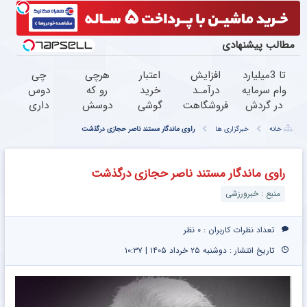
مطالب پیشنهادی
تا 3میلیارد
افزایش
اعتبار
هرچی
چی
وام سرمایه
درآمـد
خرید
رو که
دوس
در گردش
فروشگاهت
گوشی
دوسش
داری
فروشندگان
رو تضمین
بگیر
داری
بخری
خانه
خبرگزاری ها
راوی ماندگار مستند ناصر حجازی درگذشت
=>
کن
همین
قسطی
؟ PS5
فروشگاهت
حالا
بخر
؟
رو ثبت
درخواست
خریدت
گوشی؟
راوی ماندگار مستند ناصر حجازی درگذشت
کن
اعتبار بده
رو با
تا 100
منبع : خبرورزشی
اعتبار
میلیون
شروع
اعتبار
کن
بگیر و
تعداد نظرات کاربران :
۰ نظر
قسطی
تاریخ انتشار : دوشنبه ۲۵ خرداد ۱۴۰۵ | ۱۰:۳۷
بخر