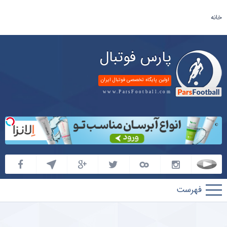
خانه
پارس فوتبال
اولین پایگاه تخصصی فوتبال ایران
www.ParsFootball.com
پارس
فوتبال