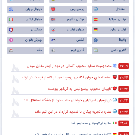
استقلال
پرسپولیس
فوتبال جهان
فوتبال اسپانیا
فوتبال انگلیس
فوتبال ایتالیا
فوتبال آلمان
منهای فوتبال
بسکتبال
والیبال
کشتی
ورزش بانوان
گالری عکس
گالری فیلم
دکه
مصدومیت ستاره محبوب آلمانی در دیدار اینتر مقابل میلان
۲۲:۲۹
استعدادهای جوان آکادمی پرسپولیس در انتظار فرصت در ترکیب اصلی
۲۲:۲۴
کاپیتان محبوب پرسپولیس به گل‌گهر پیوست
۲۲:۲۴
دروازهبان اسپانیایی خواهان طلب خود از باشگاه استقلال شد
۲۲:۲۴
ستاره باتجربه پیکان با تمدید قرارداد در این تیم ماند
۲۲:۲۴
ستاره اینترمیلان مصدوم شد
۲۱:۰۶
تکلیف حضور وینیسیوس در رئال مادرید مشخص شد
۲۰:۴۵