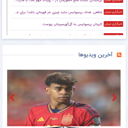
گل‌خندان: جنگ، مانع حضورمان در ۲ رویداد مهم شد/ با قدرت برای بازی‌های آسیایی و سهمیه المپیک می‌جنگیم
شافعی: هدف پرسپولیس نباید چیزی جز قهرمانی باشد/ برای جام ملت‌ها باید از برخی چهره‌ها عبور کنیم
خبرگزاری میزان
کاپیتان پرسپولیس به گل‌گهرسیرجان پیوست
خبرگزاری میزان
اعلام برنامه آماده‌سازی کره‌جنوبی برای جام ملت‌های آسیا بدون سرمربی
خبرگزاری میزان
عکس | قیمت اسباب بازی‌های داخل تصویر کریستیانو رونالدو چند؟
خبرانلاین
آخرین ویدیوها
در نازی‌آباد مشخص شد اکبر عبدی چقدر محبوب است/ روزنامه خبرورزشی پنج‌شنبه را ببینید
خبرورزشی
ناکامی مجدد استقلال در باز کردن پنجره نقل و انتقالاتی
باشگاه خبرنگاران جوان
رحمتی: هدف ما ایستادن روی سکوی قهرمانی آسیاست/ برای اهتزاز پرچم ایران روی تخته می‌رویم
خبرگزاری میزان
عکس | تعطیلات دونفره امباپه و خانم بازیگر؛ تصویری که برزیل را منفجر کرد!
خبرانلاین
ویدیو| خود صلاح هم از این استقبال شوکه شد/ آتش بازی ترک‌ها در شهر!
خبرورزشی