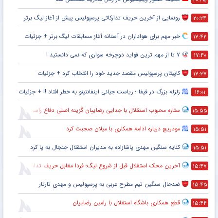
رونمایی از آخرین حریف تدارکاتی پرسپولیس پیش از آغاز لیگ برتر
۲۰:۲۴
خبر مهم برای هواداران در آستانه آغاز مسابقات لیگ برتر + جزئیات
۱۷:۴۲
۷ تا از مهم ترین فواید دوچرخه سواری که نمی دانستید !
۱۷:۴۰
کاپیتان پرسپولیس مقصد جدید خود را انتخاب کرد + جزئیات
۱۷:۳۷
زلزله بزرگ در فیفا ؛ ریاست جیانی اینفانتینو به خطر افتاد !! + جزئیات
۱۶:۰۱
ستاره محبوب استقلال با جدایی رضاییان گزینه اصلی دفاع راست این تیم
۱۵:۵۵
مودریچ درباره ادامه همکاری با میلان صحبت کرد
۱۵:۵۱
کنایه سنگین مهدی پاشازاده به مدیران استقلال جنجال به پا کرد
۱۵:۵۱
آخرین محک استقلال قبل از شروع لیگ؛ فردا مقابل حریف تدارکاتی
۱۵:۴۷
ضدحال سنگین تیم مطرح عربی به پرسپولیس و مهدی تارتار
۱۵:۴۵
قطع همکاری باشگاه استقلال با رامین رضاییان
۱۵:۴۴