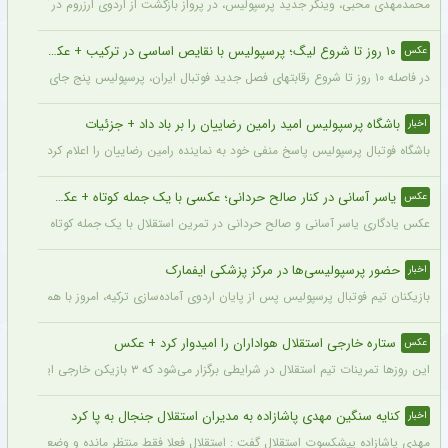
محمدمهدی محبی، وینگر جدید پرسپولیس، در پرواز بازگشت از اردوی ارزروم در کنار پیما
۱۰ روز تا شروع لیگ؛ پرسپولیس با نقایص اساسی در ترکیب + عکس
عکس
در فاصله ۱۰ روز تا شروع رقابتهای فصل جدید فوتبال ایران، پرسپولیس پنج جای خالی در فهرست بزرگسالان خود می‌بیند و البته نقایصی که در صورت عدم تکمیل تیم، میتواند آسیب بزرگی را در طول فصل به این تیم بزند. سرخپوشان در این پنجره نقل و انتقالات ۸ خرید را انجام دادند اما باتوجه به ضعف اسکواد فصل گذشته و همچنین کنار گذاشتن شش بازیکن، همچنان چند پست در تیم پرسپولیس خالی است.
باشگاه پرسپولیس امید رامین رضاییان را بر باد داد + جزئیات
اخبار
باشگاه فوتبال پرسپولیس پاسخ منفی خود به نماینده رامین رضاییان را اعلام کرد.
یاسر آسانی در کنار صالح حردانی؛ عکسی با یک جمله کوتاه + عکس
عکس
عکس یادگاری یاسر آسانی و صالح حردانی در تمرین استقلال با یک جمله کوتاه از سوی وینگ
حضور پرسپولیسی‌ها در مرکز پزشکی ایفمارک
اخبار
بازیکنان تیم فوتبال پرسپولیس پس از پایان اردوی آماده‌سازی ترکیه، امروز با هماهنگی‌ها
ستاره خارجی استقلال هواداران را امیدوار کرد + عکس
عکس
این روزها تمرینات تیم استقلال در شرایطی برگزار می‌شود که ۳ بازیکن خارجی این تیم با قدرت در کنار دیگر بازیکنان داخلی استقلال مشغول تمرین کردن هستند.
کنایه سنگین مهدی پاشازاده به مدیران استقلال جنجال به پا کرد
اخبار
مهدی پاشازاده پیشکسوت استقلال گفت : استقلال فعلا فقط منتظر مانده و وضعیت مدیر