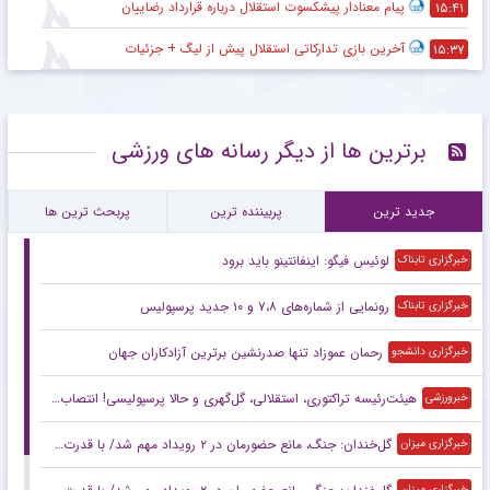
پیام معنادار پیشکسوت استقلال درباره قرارداد رضاییان
۱۵:۴۱
آخرین بازی تدارکاتی استقلال پیش از لیگ + جزئیات
۱۵:۳۷
برترین ها از دیگر رسانه های ورزشی
جدید ترین
پربیننده ترین
پربحث ترین ها
لوئیس فیگو: اینفانتینو باید برود
خبرگزاری تابناک
رونمایی از شماره‌های ۷،۸ و ۱۰ جدید پرسپولیس
خبرگزاری تابناک
رحمان عموزاد تنها صدرنشین برترین آزادکاران جهان
خبرگزاری دانشجو
هیئت‌رئیسه تراکتوری، استقلالی، گل‌گهری و حالا پرسپولیسی! انتصاب‌های عجیب در باشگاه‌های خاص؛ فدراسیون حتما جوابگو باشد
خبرورزشی
گل‌خندان: جنگ، مانع حضورمان در ۲ رویداد مهم شد/ با قدرت برای بازی‌های آسیایی و سهمیه المپیک می‌جنگیم
خبرگزاری میزان
خبرگزاری میزان