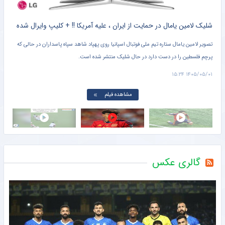
کلیپ دیده نشده از وحشت خنده دار برادر کوچک یامال از لولوی تیم ملی اسپانیا + سند
شلیک لامین یامال در حمایت از ایران ، علیه آمریکا !! + کلیپ وایرال شده
تصویر لامین یامال ستاره تیم ملی فوتبال اسپانیا روی پهپاد شاهد سپاه پاسداران در حالی که
پرچم فلسطین را در دست دارد در حال شلیک منتشر شده است.
دروا
۱۵:۰۱
۱۴۰۵/۰۵/۰۱ ۱۵:۲۴
مشاهده فیلم
گالری عکس