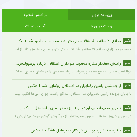
پربیننده ترین
بر اساس توصیه
پربحث ترین ها
آخرین نظرات
مدافع ۲۱ ساله با قد ۱۹۵ سانتی‌متر به پرسپولیس ملحق شد + عکس
عکس
محمدمهدی زارع، مدافع ۲۱ ساله با قد ۱۹۵ سانتی‌متر، با مبلغ ۸۰۰ هزار دلار از اخمت گروژنی به پرسپولیس پیوست.
واکنش معنادار ستاره محبوب هواداران استقلال درباره پرسپولیس + عکس
عکس
ابوالفضل جلالی، مدافع جدید پرسپولیس پیام جدیدی را در فضای مجازی به اشتراک گذاش
از جانشین رامین رضاییان در استقلال رونمایی شد + عکس
عکس
با پایان پرونده رامین رضاییان در استقلال، مدافع راست جوان آبی‌ها انگیزه بیشتری برای
تصویر صمیمانه میداوودی و قلی‌زاده در تمرین استقلال + عکس
عکس
در تمرین دیروز استقلال، تصویر صمیمانه‌ای از در آغوش گرفتن میلاد میداوودی (مربی مهاج
ستاره جدید پرسپولیس در کنار مدیرعامل باشگاه + عکس
عکس