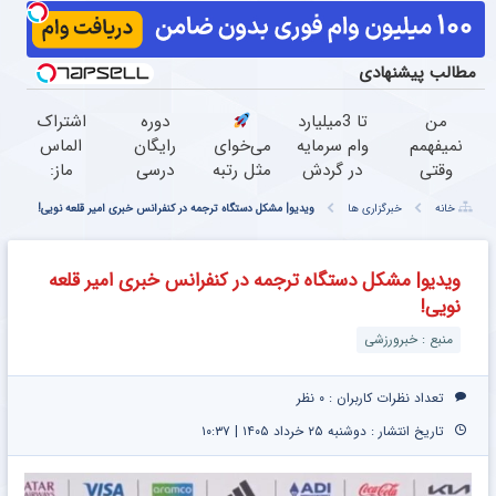
مطالب پیشنهادی
من
تا 3میلیارد
دوره
اشتراک
نمیفهمم
وام سرمایه
می‌خوای
رایگان
الماس
وقتی
در گردش
مثل رتبه
درسی
ماز:
زانو درد
فروشندگان
برترا
رشته
برای
خانه
خبرگزاری ها
ویدیو| مشکل دستگاه ترجمه در کنفرانس خبری امیر قلعه نویی!
درمان
=>
بدرخشی؟
ریاضی،
رتبه
داره،
فروشگاهت
جمع‌بندی
تجربی،
یک‌های
چرا
رو ثبت
تابستون
انسانی
کنکور!
ویدیو| مشکل دستگاه ترجمه در کنفرانس خبری امیر قلعه
دردش
کن
رایگان
(رایگان
نویی!
رو داری
ماز
بگیرش)
تحمل
منبع : خبرورزشی
میکنی؟
تعداد نظرات کاربران :
۰ نظر
تاریخ انتشار : دوشنبه ۲۵ خرداد ۱۴۰۵ | ۱۰:۳۷