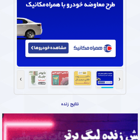
›
‹
نتایج زنده