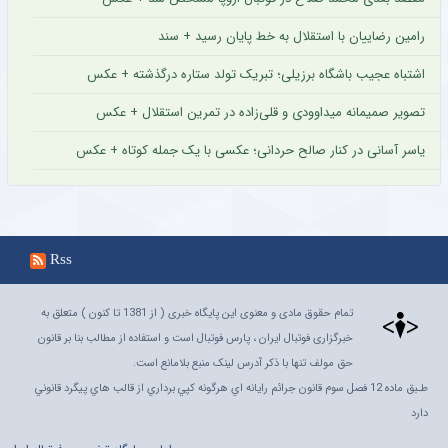
رامین رضاییان با استقلال به خط پایان رسید + سند
اشتباه عجیب باشگاه برزیلی؛ تبریک تولد ستاره درگذشته + عکس
تصویر صمیمانه میداوودی و قلی‌زاده در تمرین استقلال + عکس
یاسر آسانی در کنار صالح حردانی؛ عکسی با یک جمله کوتاه + عکس
Rss
تمام حقوق مادی و معنوی این پایگاه خبری ( از 1381 تا کنون ) متعلق به
خبرگزاری فوتبال ایران ، پارس فوتبال است و استفاده از مطالب بنا بر قانون
حق مولف تنها با ذکر آدرس لینک منبع بلامانع است.
طـبق ماده 12 فصل سوم قانون جرائم رايانه اي هرگونه کپي برداري از قالب هاي پيگرد قانوني
دارد