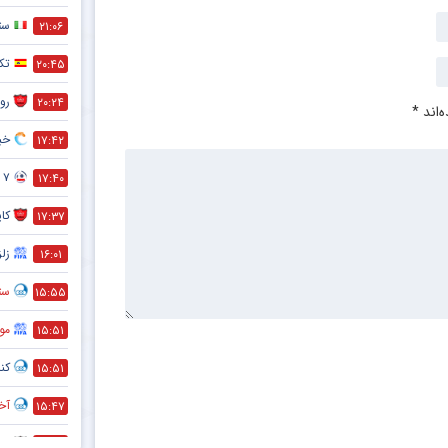
ست
۲۱:۰۶
تک
۲۰:۴۵
رون
۲۰:۲۴
‌اند
*
خبر
۱۷:۴۲
۷ تا از مهم ترین فواید دوچرخه سواری که نمی دانستید !
۱۷:۴۰
کا
۱۷:۳۷
زلز
۱۶:۰۱
ستا
۱۵:۵۵
مو
۱۵:۵۱
کنا
۱۵:۵۱
آخر
۱۵:۴۷
ضد
۱۵:۴۵