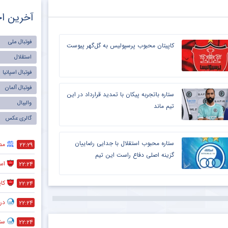
آخرین اخ
فوتبال ملی
کاپیتان محبوب پرسپولیس به گل‌گهر پیوست
استقلال
فوتبال اسپانیا
فوتبال آلمان
ستاره باتجربه پیکان با تمدید قرارداد در این
والیبال
تیم ماند
گالری عکس
ستاره محبوب استقلال با جدایی رضاییان
مص
۲۲:۲۹
گزینه اصلی دفاع راست این تیم
است
۲۲:۲۴
کا
۲۲:۲۴
در
۲۲:۲۴
ستا
۲۲:۲۴