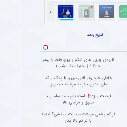
نگین تیم مطرح عربی به پرسپولیس و مهدی تارتار
 تقابل با پرسپولیس جا زد و حاضر به مسابقه نشد.
›
انی پیشنهاد باشگاه پرسپولیس را نپذیرفت
 کرد در فوتبال ایران فقط برای استقلال بازی خواهد کرد.
نتایج زنده
بازگشت ستاره گابنی به استقلال افزایش یافت
واهد و قرائن پیداست، دیدیه اندونگ در مسیر بازگشت به استقلال قرار دارد.
نابودی چربی های شکم و پهلو فقط با پودر
تیم امید پرسپولیس کار خود را به صورت رسمی در این باشگاه آغاز کرد + عکس
جلبک! (تخفیف تا امشب)
هافبک سابق پرسپولیس، به عنوان دستیار بهار عبدی در کادر مربیگری تیم امید پرسپولیس 
خلافی خودروتو الان ببین، با پلاک و کد
ملی، بدون نیاز به مراجعه حضوری
فرصت ویژه
استخدام بیمه سامان با
حقوق و مزایای بالا
از کم پشتی موهات خجالت میکشی؟ اینجا
با تراکم بالا بکار