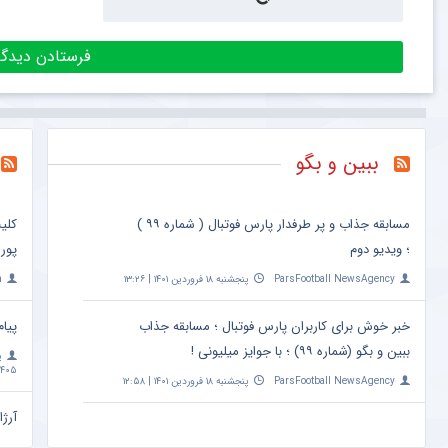
ببین و بگو
مسابقه جذاب و پر طرفدار پارس فوتبال ( شماره ۹۹ )
کلی
؛ ویدیو دوم
پور
ParsFootball NewsAgency
پنجشنبه ۱۸ فروردین ۱۴۰۱ | ۱۳:۲۶
a
خبر خوش برای کاربران پارس فوتبال ؛ مسابقه جذاب
پیام
ببین و بگو (شماره ۹۹) ؛ با جوایز میلیونی !
پ
۴۰۵ | ۱۰:۰۹
ParsFootball NewsAgency
پنجشنبه ۱۸ فروردین ۱۴۰۱ | ۱۲:۵۸
آرژا
امشب ساعت 