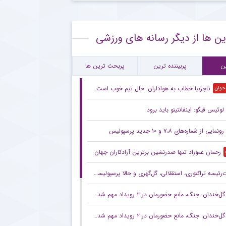
ع همکاری باشگاه استقلال با رامین رضاییان
ین ها از دیگر رسانه های ورزشی
ام معنادار پیشکسوت استقلال درباره قرارداد رضاییان
رین بازی تدارکاتی استقلال پیش از لیگ + جزئیات
ن
پربیننده ترین
پربحث ترین ها
تاجرنیا خطاب به هواداران: حال تیم خوب است،باور کنید
 جوان
لوئیس فیگو: اینفانتینو باید برود
رونمایی از شماره‌های ۷،۸ و ۱۰ جدید پرسپولیس
رحمان عموزاد تنها صدرنشین برترین آزادکاران جهان
ه تراکتوری، استقلالی، گل‌گهری و حالا پرسپولیسی! انتصاب‌های عجیب در باشگاه‌های خاص؛ فدراسیون حتما جوابگو باشد
گل‌خندان: جنگ، مانع حضورمان در ۲ رویداد مهم شد/ با قدرت برای بازی‌های آسیایی و سهمیه المپیک می‌جنگیم
گل‌خندان: جنگ، مانع حضورمان در ۲ رویداد مهم شد/ با قدرت برای بازی‌های آسیایی و سهمیه المپیک می‌جنگیم