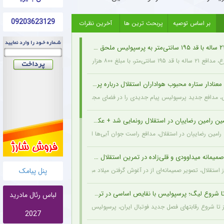
09203623129
بر اساس توصیه
پربحث ترین ها
آخرین نظرات
هزار دلار از اخمت گروژنی به پرسپولیس پیوست.
نادار ستاره محبوب هواداران استقلال درباره پرسپولیس + عکس
ی، مدافع جدید پرسپولیس پیام جدیدی را در فضای مجازی به اشتراک گذاشت: تمام قلبم برا
ین رامین رضاییان در استقلال رونمایی شد + عکس
ه رامین رضاییان در استقلال، مدافع راست جوان آبی‌ها انگیزه بیشتری برای شروع فصل پیدا کر
یمانه میداوودی و قلی‌زاده در تمرین استقلال + عکس
پنل پیامک
 استقلال، تصویر صمیمانه‌ای از در آغوش گرفتن میلاد میداوودی (مربی مهاجمان) و اسماعیل قل
لباس رئال مادرید
2027