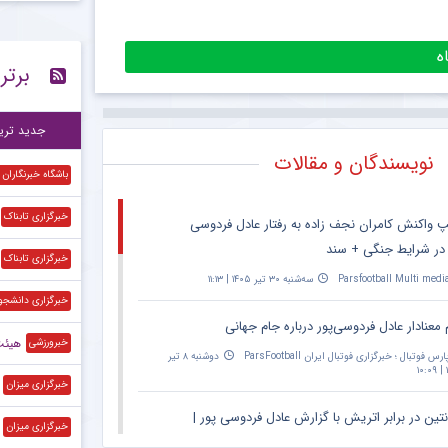
قط
۱۵:۴۴
برتر
پی
۱۵:۴۱
آخ
۱۵:۳۷
جدید تری
نویسندگان و مقالات
باشگاه خبرنگاران
خبرگزاری تابناک
پ واکنش کامران نجف زاده به رفتار عادل فردوسی
 در شرایط جنگی + سند
خبرگزاری تابناک
Parsfootball Multi medi
سه‌شنبه ۳۰ تیر ۱۴۰۵ | ۱۱:۱۳
خبرگزاری دانشجو
 معنادار عادل فردوسی‌پور درباره جام جهانی
هیئت‌رئیس
خبرورزشی
ارس فوتبال ؛ خبرگزاری فوتبال ایران ParsFootball
دوشنبه ۸ تیر
۱
خبرگزاری میزان
نتین در برابر اتریش با گزارش عادل فردوسی پور |
خبرگزاری میزان
۲۰:۳۰ – پخش زنده در اپارات اسپرت