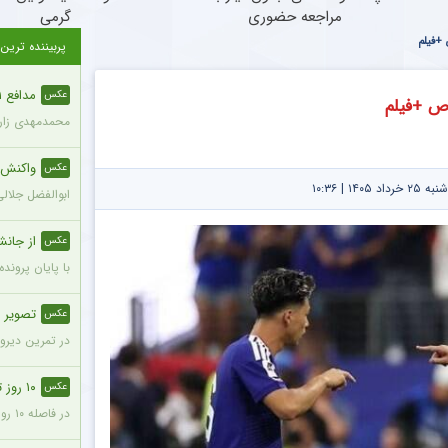
مراجعه حضوری
گرمی
 +فیلم
پربیننده ترین
مدافع ۲۱ ساله با قد ۱۹۵ سانتی‌متر به پرسپولیس ملحق شد + عکس
عکس
اص +فیلم
محمدمهدی زارع، مدافع ۲۱ ساله با قد ۱۹۵ سانتی‌متر، با مبلغ ۸۰۰ 
واکنش مع
عکس
۱۴ | ۱۰:۳۶
ابوالفضل جلال
از جانش
عکس
با پایان پروند
تصویر صم
عکس
در تمرین دیروز
۱۰ روز تا شروع لیگ؛ پرسپولیس با نقایص اساسی در ترکیب + عکس
عکس
در فاصله ۱۰ روز تا شروع رقابتهای فصل جدید فوتبال ایران، پرسپولیس پنج جای خالی در فهرست بزرگسالان خود می‌بیند و البته نقایصی که در صورت عدم تکمیل تیم، میتواند آسیب بزرگی را در طول فصل به این تیم بزند. سرخپوشان در این پنجره نقل و انتقالات ۸ خرید را انجام دادند اما باتوجه به ضعف اسکواد فصل گذشته و همچنین کنار گذاشتن شش بازیکن، همچنان چند پست در تیم پرسپولیس خالی است.