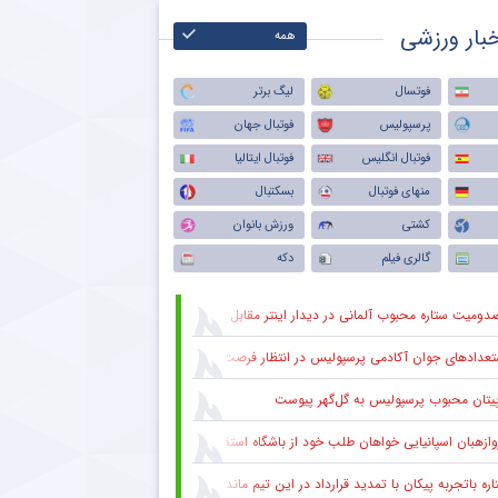
بار ورزشی
همه
فوتسال
لیگ برتر
پرسپولیس
فوتبال جهان
فوتبال انگلیس
فوتبال ایتالیا
منهای فوتبال
بسکتبال
کشتی
ورزش بانوان
گالری فیلم
دکه
دومیت ستاره محبوب آلمانی در دیدار اینتر مقابل میلان
عدادهای جوان آکادمی پرسپولیس در انتظار فرصت در ترکیب اصلی
پیتان محبوب پرسپولیس به گل‌گهر پیوست
وازهبان اسپانیایی خواهان طلب خود از باشگاه استقلال شد
ره باتجربه پیکان با تمدید قرارداد در این تیم ماند