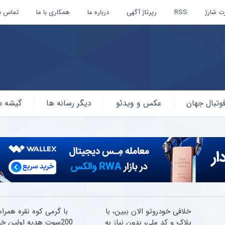
ت شارژ
RSS
رپرتاژ آگهی
درباره ما
همکاری با ما
تماس با
وتبال جهان
عکس و ویدئو
دیگر رسانه ها
گیشه م
خلافی خودروتو الان ببین، با
با گرمی کوه نقره همراه
پلاک و کد ملی، بدون نیاز به
200سوت هدیه اولین خر