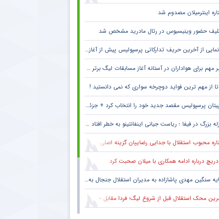
اره اینترمیلان مصدوم شد
لیف حضور وینیسیوس در رئال مادرید مشخص شد
مایی از آخرین حریف تدارکاتی پرسپولیس پیش از آغاز لیگ برتر
 مهم برای هواداران در آستانه آغاز مسابقات لیگ برتر + جزئیات
پیتان پرسپولیس مقصد جدید خود را انتخاب کرد + جزئیات
له بزرگ در فیفا ؛ ریاست جیانی اینفانتینو به خطر افتاد !! + جزئیات
ره محبوب استقلال با جدایی رضاییان گزینه اصلی دفاع راست این تیم
دریچ درباره ادامه همکاری با میلان صحبت کرد
یه سنگین مهدی پاشازاده به مدیران استقلال جنجال به پا کرد
ین محک استقلال قبل از شروع لیگ؛ فردا مقابل حریف تدارکاتی
حال سنگین تیم مطرح عربی به پرسپولیس و مهدی تارتار