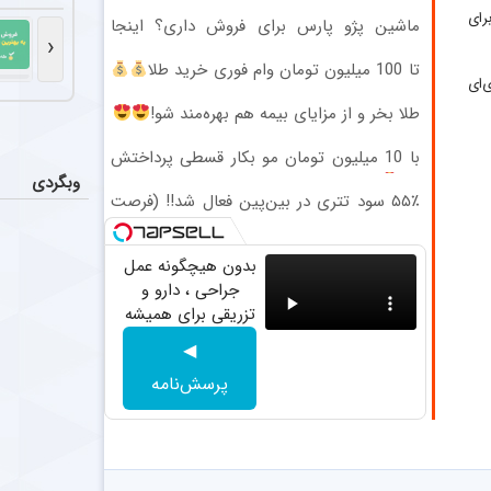
ضدحال س
اخبار
رای
ماشین پژو پارس برای فروش داری؟ اینجا
العربی کویت از
‹
سریع بفروشش
تا 100 میلیون تومان وام فوری خرید طلا
یاسر آس
‌ای
اخبار
(بدون ضامن)
پرسپولیس پیشنهادی ۱.۷ تا ۲ میلیون دلاری به یاسر آسانی، وینگر استقلال، ارائه کرد، اما او نپذیرفت. آسانی تأکید
طلا بخر و از مزایای بیمه هم بهره‌مند شو!
با 10 میلیون تومان مو بکار قسطی پرداختش
احتمال 
اخبار
کن
وبگردی
آن طور که از ش
۵۵٪ سود تتری در بین‌پین فعال شد!! (فرصت
محدود ثبت‌نام)
مربی جدید 
عکس
بدون هیچگونه عمل
محسن مسلمان، 
جراحی ، دارو و
تزریقی برای همیشه
زانو درد رو درمان
◀
کن
پرسش‌نامه