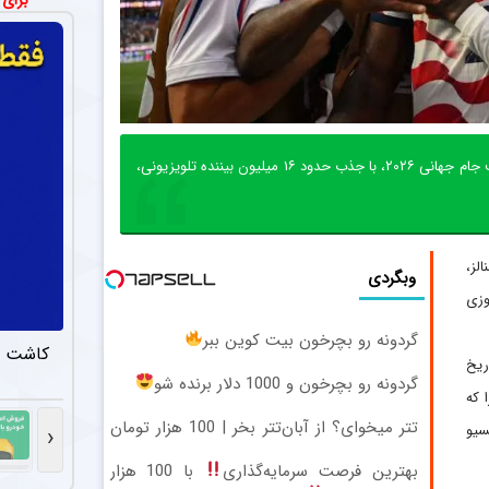
برای
کوروش اژدهاکش پدیده ۱۸ ساله آلومینیوم اراک به پرسپولیس پیوست. مدت 
مذاکرات
اخبار
مدیران پرسپولیس مذاکراتی را با حدود ۵
ستاره جو
اخبار
پیروزی پرگل و قاطعانه ۴-۱ تیم ملی فوتبال آمریکا مقابل پاراگوئه در گام نخست جام جهانی ۲۰۲۶، با جذب حدود ۱۶ میلیون بیننده تلویزیونی،
مدافع جوان آلو
شماره پیر
اخبار
طبق تصاویری که
لز،
وبگردی
گر پیروزی
تلاش پر
اخبار
گردونه رو بچرخون بیت کوین ببر
پرسپولیس همچن
کاشت م
ریخ
گردونه رو بچرخون و 1000 دلار برنده شو
اعلام تیم 
اخبار
 که
مرتضی پورعلی‌گ
تتر میخوای؟ از آبان‌تتر بخر | 100 هزار تومان
سیو
‹
هم جایزه بگیر
بهترین فرصت سرمایه‌گذاری
با 100 هزار
رقابت س
اخبار