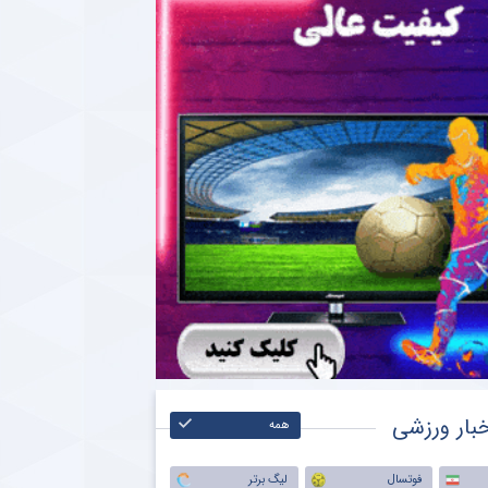
بار ورزشی
همه
فوتسال
لیگ برتر