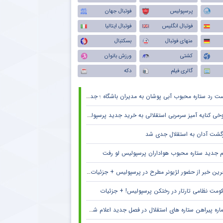
پرسپولیس
فوتبال جهان
فوتبال انگلیس
فوتبال ایتالیا
منهای فوتبال
بسکتبال
کشتی
ورزش بانوان
گالری فیلم
دکه
 رد ستاره محبوب آبی پوشان به مدیران باشگاه ؛ جدایی قطعی است !
خی کنایه آمیز سرمربی استقلالی به خرید جدید پرسپولیس
زگشت آدان به استقلال جدی شد
م جدید ستاره محبوب هواداران پرسپولیس لو رفت
ین خبر از حضور لژیونر مطرح در پرسپولیس + جزئیات لو رفته
ومت نظامی تارتار در رختکن پرسپولیس! + جزئیات
ره پیراهن ستاره های استقلال در فصل جدید اعلام شد + جزئیات