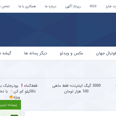
ت شارژ
RSS
رپرتاژ آگهی
درباره ما
همکاری با ما
تماس با
وتبال جهان
عکس و ویدئو
دیگر رسانه ها
گیشه م
3000 گیگ اینترنت؛ فقط ماهی
فقط2ماه
پودرجلبک بخ
100 هزار تومان
تا8کیلو کم کن
با تخ
ویژه
پربیننده ترین