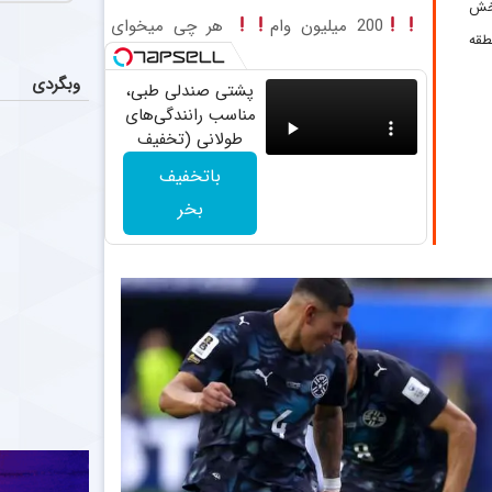
تومان طلا بخر
پخش
بازیکنان خط می
200 میلیون وام
هر چی میخوای
۲۳:۰ به وقت منطقه
باهاش بخر!!
شروع تاز
عکس
وبگردی
پشتی صندلی طبی،
احسان پهلوان 
مناسب رانندگی‌های
طولانی (تخفیف
ممانعت با
عکس
ویژه تا آخر امشب)
باتخفیف
سید مهدی مهدوی
بخر