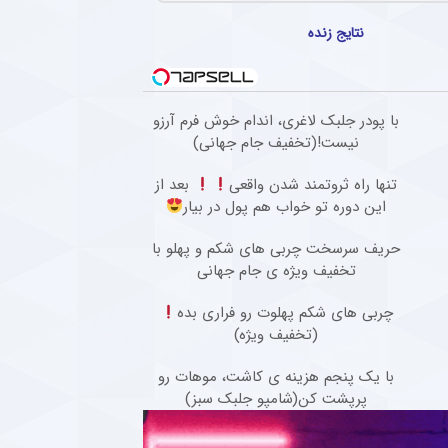
انی پرسپولیس، کار دشواری برای قرار گرفتن در ترکیب ثابت این تیم خواهند داشت.
نتایج زنده
ه برای ستاره پرسپولیسی در فصل جدید لیگ برتر + عکس
وینگر فصل گذشته ذوب آهن، با عقد قراردادی یک ساله به تیم فجر شهیدسپاسی پیوست.
با پودر جلبک لاغری، اندام خوش فرم آرزو
شگاه آلومینیوم از انتقال ستاره جوان خود به تیم‌های مدعی + عکس
نیست!(تخفیف جام جهانی)
، مدافع راست جوان آلومینیوم، با وجود درخواست رسمی پرسپولیس، سپاهان و تراکتور، با مخ
تنها راه ثروتمند شدن واقعی
بعد از
این دوره تو خواب هم پول در بیار
حریف سرسخت چربی های شکم و پهلو با
تخفیف ویژه ی جام جهانی
چربی های شکم پهلوت رو فراری بده
(تخفیف ویژه)
با یک پنجم هزینه ی کاشت، موهات رو
پرپشت کن(شامپو جلبک سبز)