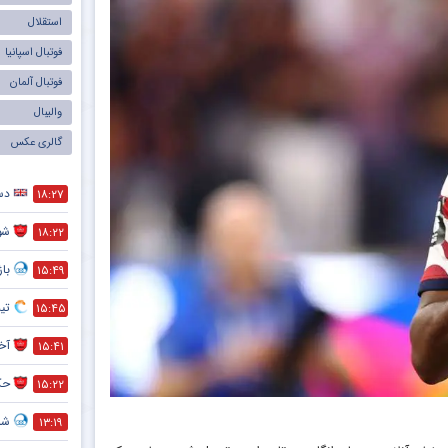
استقلال
فوتبال اسپانیا
فوتبال آلمان
والیبال
گالری عکس
دست
۱۸:۲۷
شو
۱۸:۲۲
با
۱۵:۴۹
تی
۱۵:۴۵
آخر
۱۵:۴۱
حک
۱۵:۲۲
شما
۱۳:۱۹