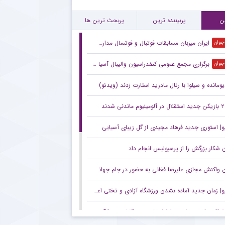
ابت سخت هافبک‌های پرسپولیس برای ترکیب ثابت
ن
پربیننده ترین
پربحث ترین ها
ایران میزبان مسابقات فوتبال و فوتسال مدارس آسیا شد
 جوان
برگزاری مجمع عمومی کنفدراسیون والیبال آسیا در بانکوک
 جوان
یومانده و سیلوا با رئال مادرید استارت زدند (ویدئو)
۲ بازیکن جدید استقلال در آلومینیوم ماندنی شدند
و| استوری جدید فرهاد مجیدی از گل زیبای آسیایی
 شکار بزرگش را از پرسپولیس انجام داد
 واکنش مجازی علیرضا فغانی به حضور در جام جهانی ۲۰۲۶ +عکس
| زمان جدید آماده نشدن ورزشگاه آزادی و تختی اعلام شد!
توافق پاری‌سن‌ژرمن با فران تورس؛ حالا نوبت مذاکره با بارسلوناست