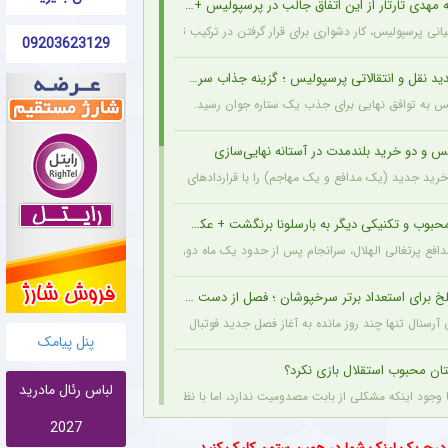
مهدی تارتار از این اتفاق جالب در پرسپولیس + عکس
انی پرسپولیس، کار دشواری برای قرار گرفتن در ترکیب ثابت این تیم خواهند داشت.
09203623129
د نقل و انتقالاتی پرسپولیس ؛ گزینه جذاب سرخپوش می شود؟
یس به توافق نهایی برای جذب یک ستاره جوان رسید.
س و دو خرید بلندمدت در آستانه نهایی‌سازی
ید جدید (یک مدافع و یک مهاجم) را با قراردادهای بلندمدت نهایی کرده و امروز قرارداد آنها
حبوب و تکنیکی دیگر به بارسلونا برنگشت + عکس
مدافع پرتغالی الهلال، سرانجام پس از حدود یک ماه دوری، به باشگاه عربستانی بازگشت.
خ برای استعداد برتر سرخپوشان ؛ فصل از دست رفت ؟ + عکس
ن آرسنال تنها چند روز مانده به آغاز فصل جدید فوتبال انگلیس، دچار مصدومیتی بسیار تلخ و
پنل پیامک
تان محبوب استقلال بازی نکرد؟
لباس رئال مادرید
وجود اینکه مشکلی از بابت مصدومیت ندارد، اما با نظر سرمربی استقلال در بازی دوستانه اخی
2027
س پدیده جوان لیگ برتر را شکار کرد + جزئیات