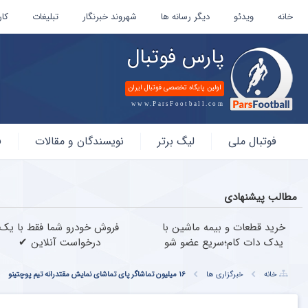
خانه
ویدئو
دیگر رسانه ها
شهروند خبرنگار
تبلیغات
کار
پارس فوتبال
اولین پایگاه تخصصی فوتبال ایران
www.ParsFootball.com
پارس
فوتبال ملی
لیگ برتر
نویسندگان و مقالات
ف
فوتبال
مطالب پیشنهادی
خرید قطعات و بیمه ماشین با
فروش خودرو شما فقط با یک
یدک دات کام؛سریع عضو شو
درخواست آنلاین ✔
خانه
خبرگزاری ها
۱۶ میلیون تماشاگر پای تماشای نمایش مقتدرانه تیم پوچتینو