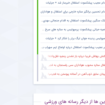
دام عجیب پیشکسوت استقلال خبرساز شد + جزئیات
دام تحسین برانگیز ستاره خارجی برای استقلال و هواداران
ک سنگین پیشکسوت استقلال به اقدام جنجالی مهدی تاج در فدراسیون فوتبال
صیه حیاتی پیشکسوت پرسپولیس به ستاره های سرخ + جزئیات
سپولیس پدیده جوان لیگ برتر را شکار کرد + جزئیات
 عجیب پیشکسوت استقلال درباره اوضاع تیم سهراب بختیاری زاده + جزئیات
نش بهتاش فریبا درباره باز نشدن پنجره نقل‌وانتقالات استقلال
قال ستاره محبوب هواداران مس رفسنجان به فجر سپاسی شیراز
یتان سابق ذوب‌آهن در آستانه پیوستن به فجرسپاسی شیراز
بت دروازه‌بان محبوب تراکتور با علیرضا بیرانوند
 باشگاه لیگ برتری خواهان جذب ستاره جوان آلومینیوم
ین ها از دیگر رسانه های ورزشی
نش تند مدیرعامل سابق استقلال به مدیریت فعلی این باشگاه