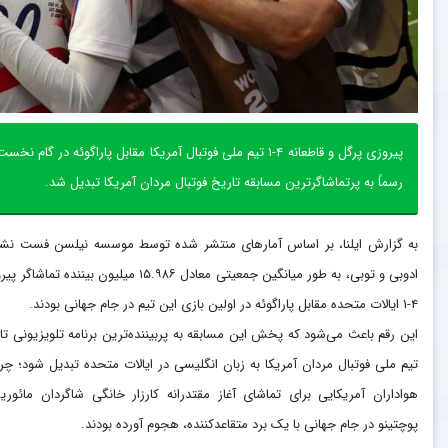
رسماً به پرتماشاگرترین مسابقه تاریخ فوتبال مردان آمریکا تبدیل شد.
به گزارش ایلنا، بر اساس آمارهای منتشر شده توسط موسسه نیلسن فست نشنا
ادوبی و توبی، به طور میانگین جمعیتی معادل ۱۵.۹۸۶ میلیون بیننده تماشا
۴-۱ ایالات متحده مقابل پاراگوئه در اولین بازی این تیم در جام جهانی بودند.
این رقم باعث می‌شود که پخش این مسابقه به پربیننده‌ترین برنامه تلویزیونی تا
تیم ملی فوتبال مردان آمریکا به زبان انگلیسی در ایالات متحده تبدیل شود؛ چرا
هواداران آمریکایی برای تماشای آغاز مقتدرانه کارزار خانگی شاگردان مائوری
پوچتینو در جام جهانی با یک برد متقاعدکننده، هجوم آورده بودند.