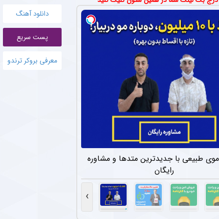
 درج بک لینک شما در همین ستون کلیک کنید
قرارداد اژدهاکش با پرسپولیس به مدت ۴ سال است.
دانلود آهنگ
 پرسپولیس با باشگاه‌های لیگ یکی + جزئیات
پست سریع
 باشگاه لیگ یکی برای خرید امتیاز و تشکیل تیم «ب» آغاز کرده‌اند.
معرفی بروکر ترندو
ان لیگ برتر در دوراهی جذاب ؛ سپاهان یا نساجی ؟
مینیوم اراک مورد توجه دو باشگاه سپاهان و نساجی قرار دارد.
اهن ستاره های استقلال در فصل جدید اعلام شد + جزئیات
 رسانه رسمی استقلالی‌ها منتشر کرده، می‌توان شماره بازیکنان این تیم را در یک فهرست جمع
سپولیس برای جذب ستاره محبوب نساجی
ان برای جذب دانیال ایری از نساجی تلاش می‌کند، اما مخالفت نساجی باعث کاهش شانس 
وی طبیعی با جدیدترین متدها و مشاوره
رایگان
جدید ستاره محبوب هواداران تیم فوتبال پرسپولیس طی ۴۸ ساعت آینده
نجی مدافع سابق تیم فوتبال پرسپولیس تصمیم خود را برای ادامه فوتبال در خارج از کشور گر
›
خت هافبک‌های پرسپولیس برای ترکیب ثابت