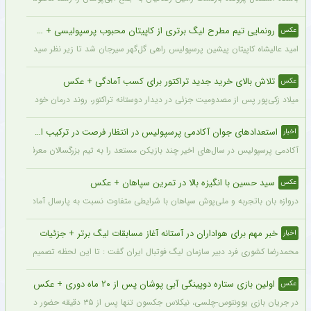
رونمایی تیم مطرح لیگ برتری از کاپیتان محبوب پرسپولیسی + سند
عکس
امید عالیشاه کاپیتان پیشین پرسپولیس راهی گل‌گهر سیرجان شد تا زیر نظر سیدمهدی رحمت
تلاش بالای خرید جدید تراکتور برای کسب آمادگی + عکس
عکس
میلاد زکی‌پور پس از مصدومیت جزئی در دیدار دوستانه تراکتور، روند درمان خود را پشت 
استعدادهای جوان آکادمی پرسپولیس در انتظار فرصت در ترکیب اصلی
اخبار
آکادمی پرسپولیس در سال‌های اخیر چند بازیکن مستعد را به تیم بزرگسالان معرفی کرده، ا
سید حسین با انگیزه بالا در تمرین سپاهان + عکس
عکس
دروازه بان باتجربه و ملی‌پوش سپاهان با شرایطی متفاوت نسبت به پارسال آماده شروع لی
خبر مهم برای هواداران در آستانه آغاز مسابقات لیگ برتر + جزئیات
اخبار
محمدرضا کشوری فرد دبیر سازمان لیگ فوتبال ایران گفت : تا این لحظه تصمیم بر این بوده
اولین بازی ستاره دوپینگی آبی پوشان پس از ۲۰ ماه دوری + عکس
عکس
در جریان بازی یوونتوس-چلسی، نیکلاس جکسون تنها پس از ۳۵ دقیقه حضور در زمین تعویض شد و در همین مسابقه میخایلو مودریک نخستین بازی خود را پس از ۲۰ ماه برای چلسی انجام داد.