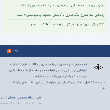
اولین بازی ستاره دوپینگی آبی پوشان پس از ۲۰ ماه دوری + عکس
رونمایی تیم مطرح لیگ برتری از کاپیتان محبوب پرسپولیسی + سند
تلاش بالای خرید جدید تراکتور برای کسب آمادگی + عکس
Rss
تمام حقوق مادی و معنوی این پایگاه خبری ( از 1381 تا کنون ) متعلق به
خبرگزاری فوتبال ایران ، پارس فوتبال است و استفاده از مطالب بنا بر قانون
حق مولف تنها با ذکر آدرس لینک منبع بلامانع است.
طـبق ماده 12 فصل سوم قانون جرائم رايانه اي هرگونه کپي برداري از قالب هاي پيگرد قانوني
دارد
اولين پايگاه تخصصي فوتبال ايران
www.ParsFootball.com