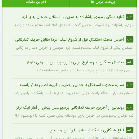
پربحث ترین ها
آخرین نظرات
کنایه سنگین مهدی پاشازاده به مدیران استقلال جنجال به پا کرد
اخبار
مهدی پاشازاده پیشکسوت استقلال گفت : استقلال فعلا فقط منتظر مانده و وضعیت مدیر
آخرین محک استقلال قبل از شروع لیگ؛ فردا مقابل حریف تدارکاتی
اخبار
استقلال پیش از شروع لیگ بیست‌وششم، فردا سومین و آخرین دیدار تدارکاتی خود را برگزا
ضدحال سنگین تیم مطرح عربی به پرسپولیس و مهدی تارتار
اخبار
العربی کویت از تقابل با پرسپولیس جا زد و حاضر به مسابقه نشد.
ستاره محبوب استقلال با جدایی رضاییان گزینه اصلی دفاع راست این تیم
اخبار
سامان تورانیان، مدافع راست جوان استقلال، با قطع همکاری باشگاه با رامین رضاییان، شا
رونمایی از آخرین حریف تدارکاتی پرسپولیس پیش از آغاز لیگ برتر
اخبار
تیم فوتبال پرسپولیس در آخرین بازی دوستانه پیش فصل، شنبه با آلومینیوم اراک دیدار می‌
قطع همکاری باشگاه استقلال با رامین رضاییان
اخبار
باشگاه استقلال پرونده بازگشت رامین رضائیان به جمع آبی‌پوشان را رسما مختومه اعلام کرد