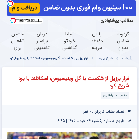
مطالب پیشنهادی
گردونه
پایان
سیانا
درمان
ماشین
شانس
دغدغه
خودتو
بواسیر
شاهین
بدون
هزینه
گذاشتی
تضمینی
برای
پوچ از
های
برای
توسط
فروش
خانه
خبرگزاری ها
فرار برزیل از شکست با گل وینیسیوس؛ اسکاتلند با برد شروع کرد
PS5 تا
دندان
فروش؟
فوق
داری؟
آیفون17
پزشکی
اینجا به
تخصص
اینجا
و بیت
با پک
راحتی
کولورکتال
سریع
فرار برزیل از شکست با گل وینیسیوس؛ اسکاتلند با برد
کوین
سفید
بفروش
(ناحیه
و
شروع کرد
کننده
مقعد)
راحت
خانگی
بفروش
منبع : خبرانلاین
تعداد نظرات کاربران :
۰ نظر
تاریخ انتشار : یکشنبه ۲۴ خرداد ۱۴۰۵ | ۶:۴۵