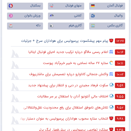
فوتبال آلمان
منهای فوتبال
بسکتبال
والیبال
کشتی
ورزش بانوان
گالری عکس
گالری فیلم
دکه
پیام مهم پیشکسوت پرسپولیس برای هواداران سرخ + جزئیات
۱۲:۲۷
اعلام رسمی مالاگو درباره ترکیب جدید احیای فوتبال ایتالیا
۱۰:۱۶
ستاره ۲۷ ساله نساجی به خیبر خرم‌آباد پیوست
۱۰:۱۱
واکنش جنجالی کاناوارو درباره تصمیمش برای ماشاریپوف
۱۰:۰۲
سکوت فرهاد مجیدی در دبی و انتظار برای پیشنهاد جدید
۹:۵۹
اختلاف مالی آنتونیو آدان با استقلال بر سر مطالبات
۹:۵۵
تلاش‌های ناموفق استقلال برای رفع محدودیت نقل‌وانتقالاتی
۹:۵۲
انتخاب ستاره محبوب هواداران پرسپولیس به عنوان دستیار بهادر عبدی
۹:۴۸
عملکرد تهاجمی پرسپولیس در پیش‌فصل لیگ برتر
۹:۴۵