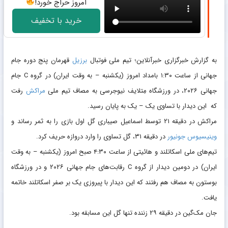
امروز حراج خورد!
خرید با تخفیف
به گزارش خبرگزاری خبرآنلاین؛ تیم ملی فوتبال
برزیل
قهرمان پنج دوره جام
جهانی از ساعت ۱:۳۰ بامداد امروز (یکشنبه – به وقت ایران) در گروه C جام
جهانی ۲۰۲۶، در ورزشگاه مِتلایف نیوجرسی به مصاف تیم ملی
مراکش
رفت
که این دیدار با تساوی یک – یک به پایان رسید.
مراکش در دقیقه ۲۱ توسط اسماعیل صیباری گل اول بازی را به ثمر رساند و
وینیسیوس جونیور
در دقیقه ۳۱، گل تساوی را وارد دروازه حریف کرد.
تیم‌های ملی اسکاتلند و هائیتی از ساعت ۴:۳۰ صبح امروز (یکشنبه – به وقت
ایران) در دومین دیدار از گروه C رقابت‌های جام جهانی ۲۰۲۶ و در ورزشگاه
بوستون به مصاف هم رفتند که‌ این دیدار با پیروزی یک بر صفر اسکاتلند خاتمه
یافت.
جان مک‌گین در دقیقه ۲۹ زننده تنها گل این مسابقه بود.