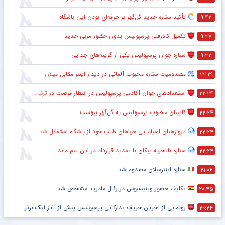
تأکید ستاره جدید گل‌گهر بر حرفه‌ای بودن این باشگاه
۹:۴۲
تکمیل کادرفنی پرسپولیس بدون حضور مربی جدید
۹:۳۷
ستاره جوان پرسپولیس یکی از گزینه‌های جدایی
۹:۳۲
مصدومیت ستاره محبوب آلمانی در دیدار اینتر مقابل میلان
۲۲:۲۹
استعدادهای جوان آکادمی پرسپولیس در انتظار فرصت در ترکیب اصلی
۲۲:۲۴
کاپیتان محبوب پرسپولیس به گل‌گهر پیوست
۲۲:۲۴
دروازهبان اسپانیایی خواهان طلب خود از باشگاه استقلال شد
۲۲:۲۴
ستاره باتجربه پیکان با تمدید قرارداد در این تیم ماند
۲۲:۲۴
ستاره اینترمیلان مصدوم شد
۲۱:۰۶
تکلیف حضور وینیسیوس در رئال مادرید مشخص شد
۲۰:۴۵
رونمایی از آخرین حریف تدارکاتی پرسپولیس پیش از آغاز لیگ برتر
۲۰:۲۴