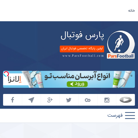
خانه
پارس فوتبال
اولین پایگاه تخصصی فوتبال ایران
www.ParsFootball.com
پارس
فوتبال