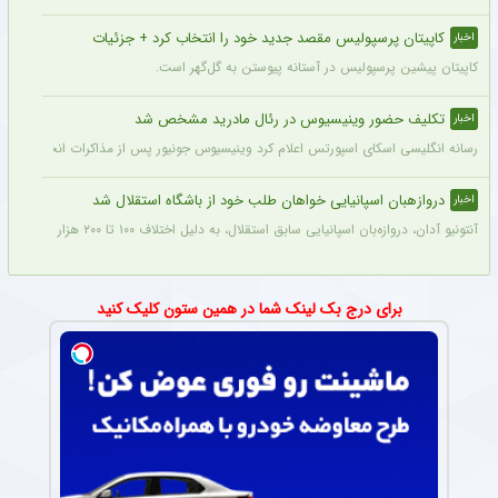
کاپیتان پرسپولیس مقصد جدید خود را انتخاب کرد + جزئیات
اخبار
کاپیتان پیشین پرسپولیس در آستانه پیوستن به گل‌گهر است.
تکلیف حضور وینیسیوس در رئال مادرید مشخص شد
اخبار
رسانه انگلیسی اسکای اسپورتس اعلام کرد وینیسیوس جونیور پس از مذاکرات انجام شده با م
دروازهبان اسپانیایی خواهان طلب خود از باشگاه استقلال شد
اخبار
آنتونیو آدان، دروازه‌بان اسپانیایی سابق استقلال، به دلیل اختلاف ۱۰۰ تا ۲۰۰ هزار یورویی در مطالبات خود، قصد شکایت از باشگاه را دارد.
برای درج بک لینک شما در همین ستون کلیک کنید