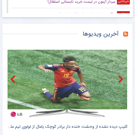
سردار آزمون در لیست خرید تابستانی استقلال!
خبرانلاین
بازگشت ستاره خارجی استقلال منتفی شد
خبرانلاین
پایان ماجرای اندونگ و استقلال؛ هافبک گابنی برنمی‌گردد
خبرورزشی
آخرین ویدیوها
ویدیو| تمرین رئال مادرید با حضور تازه واردها
خبرورزشی
کیش کاندیدای میزبانی از مسابقات آسیایی
خبرورزشی
سرمربی جدید قهرمان لیگ نخبگان آسیا مشخص شد
خبرورزشی
ویدیو| ۵ سال از این اشک‌های لیونل مسی در کنفرانس خبری گذشت
خبرورزشی
واکنش رسمی فیفا به بحران اخیر/ اینفانتینو: اشتباه کردیم
خبرگزاری میزان
کلیپ دیده نشده از وحشت خنده دار برادر کوچک یامال از لولوی تیم ملی اسپانیا + سند
شلیک لامین یامال در حمایت از ایران ، علیه آمریکا !! + کلیپ وایرال شده