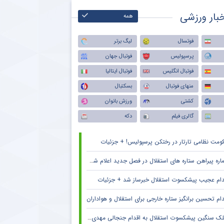
بار ورزشی
همه
فوتسال
لیگ برتر
پرسپولیس
فوتبال جهان
فوتبال انگلیس
فوتبال ایتالیا
منهای فوتبال
بسکتبال
کشتی
ورزش بانوان
گالری فیلم
دکه
ومت نظامی تارتار در رختکن پرسپولیس! + جزئیات
ره پیراهن ستاره های استقلال در فصل جدید اعلام شد + جزئیات
دام عجیب پیشکسوت استقلال خبرساز شد + جزئیات
دام تحسین برانگیز ستاره خارجی برای استقلال و هواداران
ک سنگین پیشکسوت استقلال به اقدام جنجالی مهدی تاج در فدراسیون فوتبال