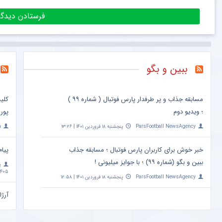
ببین و بگو
مسابقه جذاب و پر طرفدار پارس فوتبال ( شماره ۹۹ )
کلی
؛ ویدیو دوم
پور
ParsFootball NewsAgency
پنجشنبه ۱۸ فروردین ۱۴۰۱ | ۱۳:۲۶
a
خبر خوش برای کاربران پارس فوتبال ؛ مسابقه جذاب
پیام
ببین و بگو (شماره ۹۹) ؛ با جوایز میلیونی !
پ
۴۰۵ | ۱۰:۰۹
ParsFootball NewsAgency
پنجشنبه ۱۸ فروردین ۱۴۰۱ | ۱۲:۵۸
آرژا
امشب ساعت 