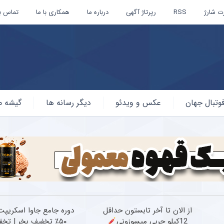
ت شارژ
RSS
رپرتاژ آگهی
درباره ما
همکاری با ما
تماس با
وتبال جهان
عکس و ویدئو
دیگر رسانه ها
گیشه م
از الان تا آخر تابستون حداقل
دوره جامع جاوا اسکریپت 
12کیلو چربی میسوزونی
۵۰٪ تخفیف بخر | تخ