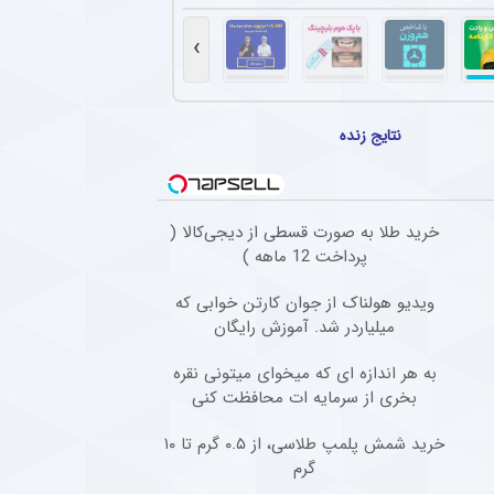
مربی ملوان با پیشنهاد پرسپولیس برای جذب ستاره محبوبش
رمربی ملوان، با پیشنهاد پرسپولیس برای جذب امیررضا افسرده، مدافع این تیم، مخالفت کرد و 
›
س پدیده جوان لیگ برتر را شکار کرد + جزئیات
قرارداد اژدهاکش با پرسپولیس به مدت ۴ سال است.
نتایج زنده
شگاه آلومینیوم از انتقال ستاره جوان خود به تیم‌های مدعی + عکس
، مدافع راست جوان آلومینیوم، با وجود درخواست رسمی پرسپولیس، سپاهان و تراکتور، با مخ
خرید طلا به صورت قسطی از دیجی‌کالا (
سپولیس برای جذب ستاره محبوب نساجی
پرداخت 12 ماهه )
ان برای جذب دانیال ایری از نساجی تلاش می‌کند، اما مخالفت نساجی باعث کاهش شانس 
ویدیو هولناک از جوان کارتن خوابی که
میلیاردر شد. آموزش رایگان
به هر اندازه ای که میخوای میتونی نقره
بخری از سرمایه ات محافظت کنی
خرید شمش پلمپ طلاسی، از ۰.۵ گرم تا ۱۰
گرم