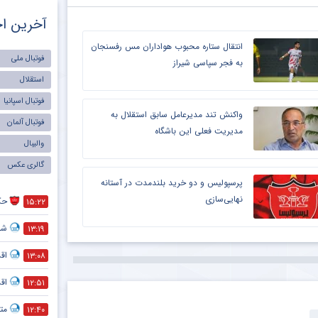
آخرین اخ
انتقال ستاره محبوب هواداران مس رفسنجان
فوتبال ملی
به فجر سپاسی شیراز
استقلال
فوتبال اسپانیا
واکنش تند مدیرعامل سابق استقلال به
فوتبال آلمان
مدیریت فعلی این باشگاه
والیبال
گالری عکس
پرسپولیس و دو خرید بلندمدت در آستانه
نهایی‌سازی
حک
۱۵:۲۲
شما
۱۳:۱۹
اق
۱۳:۰۸
اق
۱۲:۵۱
متل
۱۲:۴۰