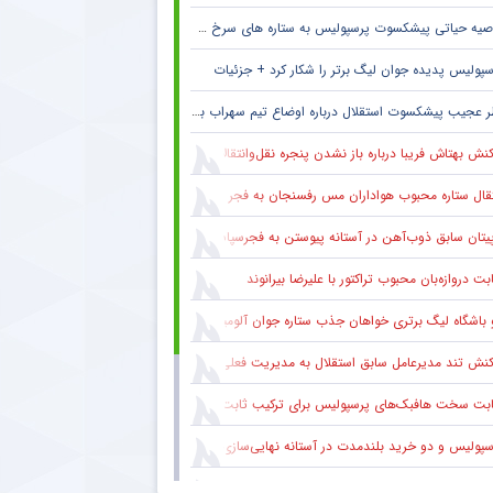
صیه حیاتی پیشکسوت پرسپولیس به ستاره های سرخ + جزئیات
سپولیس پدیده جوان لیگ برتر را شکار کرد + جزئیات
 عجیب پیشکسوت استقلال درباره اوضاع تیم سهراب بختیاری زاده + جزئیات
نش بهتاش فریبا درباره باز نشدن پنجره نقل‌وانتقالات استقلال
قال ستاره محبوب هواداران مس رفسنجان به فجر سپاسی شیراز
یتان سابق ذوب‌آهن در آستانه پیوستن به فجرسپاسی شیراز
بت دروازه‌بان محبوب تراکتور با علیرضا بیرانوند
 باشگاه لیگ برتری خواهان جذب ستاره جوان آلومینیوم
نش تند مدیرعامل سابق استقلال به مدیریت فعلی این باشگاه
ابت سخت هافبک‌های پرسپولیس برای ترکیب ثابت
سپولیس و دو خرید بلندمدت در آستانه نهایی‌سازی
کنش منصوریان به بازی نیمه‌کاره دهوک با الطلبه