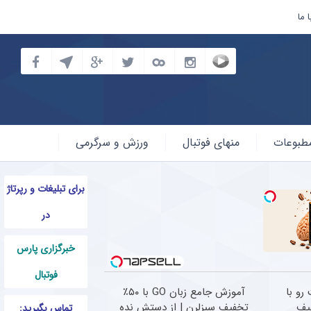
 ما
طبوعات
منهای فوتبال
ورزش و سرگرمی
برای تبلیغات و رپرتاژ
در
خبرگزاری پارس
فوتبال
رو با
آموزش جامع زبان GO با ۵۰٪
فیف
تخفیف سبزلرن | از دستش نده
تماس بگیرید: