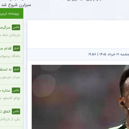
سبزلرن شروع شد
پربیننده ترین
سرگیجه 
عکس
بازیکنان خط می
اقدام جدی
اخبار
۱۴۰۵ | ۱۹:۵۸
باشگاه پرسپول
نه استقلا
اخبار
سردار دورسون م
ستاره م
عکس
ژوائو کانسلو، 
اتفاق تل
عکس
یکی از بازیکنا