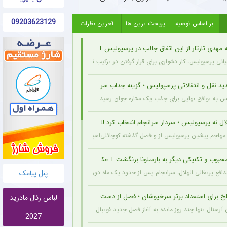
09203623129
بر اساس توصیه
پربحث ترین ها
آخرین نظرات
مهدی تارتار از این اتفاق جالب در پرسپولیس + عکس
انی پرسپولیس، کار دشواری برای قرار گرفتن در ترکیب ثابت این تیم خواهند داشت.
د نقل و انتقالاتی پرسپولیس ؛ گزینه جذاب سرخپوش می شود؟
یس به توافق نهایی برای جذب یک ستاره جوان رسید.
ل نه پرسپولیس ؛ سردار سرانجام انتخاب کرد !! + جزئیات
هاجم پیشین پرسپولیس از و فصل گذشته کوچائلی‌اسپور، با قراردادی یک‌ساله به تیم گازیانت
حبوب و تکنیکی دیگر به بارسلونا برنگشت + عکس
پنل پیامک
مدافع پرتغالی الهلال، سرانجام پس از حدود یک ماه دوری، به باشگاه عربستانی بازگشت.
خ برای استعداد برتر سرخپوشان ؛ فصل از دست رفت ؟ + عکس
لباس رئال مادرید
ن آرسنال تنها چند روز مانده به آغاز فصل جدید فوتبال انگلیس، دچار مصدومیتی بسیار تلخ و
2027