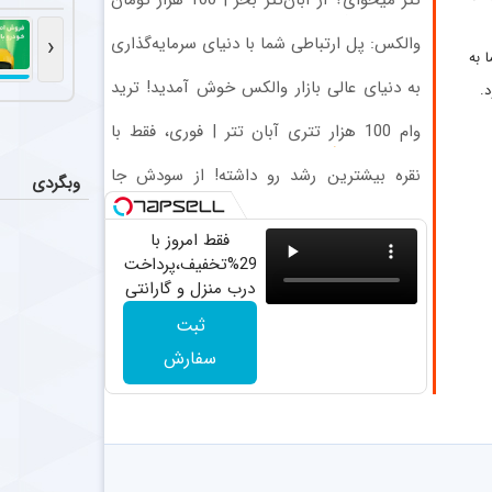
تتر میخوای؟ از آبان‌تتر بخر | 100 هزار تومان
مخالفت سر
اخبار
هم جایزه بگیر
مازیار زارع، س
‹
والکس: پل ارتباطی شما با دنیای سرمایه‌گذاری
ته بود، اما به
دیجیتال
پرسپولی
اخبار
به دنیای عالی بازار والکس خوش آمدید! ترید
.
را آغاز کنید!
کوروش اژدهاکش پدیده ۱۸ ساله آلومینیوم اراک به پرسپولیس پیوست. مدت 
وام 100 هزار تتری آبان تتر | فوری، فقط با
احراز هویت
ممانعت با
عکس
نقره بیشترین رشد رو داشته! از سودش جا
وبگردی
سید مهدی مهدوی
نمون
فقط امروز با
تلاش پر
اخبار
29%تخفیف،پرداخت
پرسپولیس همچن
درب منزل و گارانتی
تعویض چراغ 40
ثبت
وات بخر
سفارش