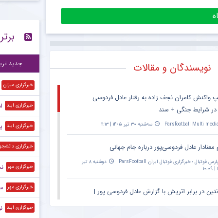
وا
۱۱:۱۳
برتر
دروازه‌بان 
۱۱:۰۸
ست
۱۰:۲۰
جدید تری
نویسندگان و مقالات
خبرگزاری میزان
پ واکنش کامران نجف زاده به رفتار عادل فردوسی
ا
خبرگزاری ایلنا
 در شرایط جنگی + سند
Parsfootball Multi medi
سه‌شنبه ۳۰ تیر ۱۴۰۵ | ۱۱:۱۳
پ
خبرگزاری ایلنا
 معنادار عادل فردوسی‌پور درباره جام جهانی
خبرگزاری دانشجو
ارس فوتبال ؛ خبرگزاری فوتبال ایران ParsFootball
دوشنبه ۸ تیر
نس
خبرگزاری مهر
۱
سر
خبرگزاری مهر
نتین در برابر اتریش با گزارش عادل فردوسی پور |
۲۰:۳۰ – پخش زنده در اپارات اسپرت
ن
خبرگزاری ایلنا