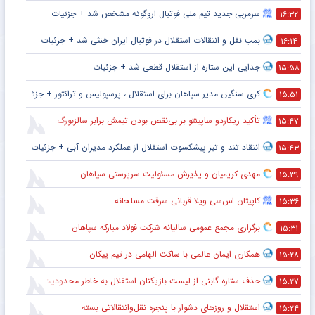
سرمربی جدید تیم ملی فوتبال اروگوئه مشخص شد + جزئیات
۱۶:۳۲
بمب نقل و انتقالات استقلال در فوتبال ایران خنثی شد + جزئیات
۱۶:۱۴
جدایی این ستاره از استقلال قطعی شد + جزئیات
۱۵:۵۸
کری سنگین مدیر سپاهان برای استقلال ، پرسپولیس و تراکتور + جزئیات
۱۵:۵۱
تأکید ریکاردو ساپینتو بر بی‌نقص بودن تیمش برابر سالزبورگ
۱۵:۴۷
انتقاد تند و تیز پیشکسوت استقلال از عملکرد مدیران آبی + جزئیات
۱۵:۴۳
مهدی کریمیان و پذیرش مسئولیت سرپرستی سپاهان
۱۵:۳۹
کاپیتان اس‌سی ویلا قربانی سرقت مسلحانه
۱۵:۳۶
برگزاری مجمع عمومی سالیانه شرکت فولاد مبارکه سپاهان
۱۵:۳۱
همکاری ایمان عالمی با ساکت الهامی در تیم پیکان
۱۵:۲۸
حذف ستاره گابنی از لیست بازیکنان استقلال به خاطر محدودیت نقل‌وانتقالاتی
۱۵:۲۷
استقلال و روزهای دشوار با پنجره نقل‌وانتقالاتی بسته
۱۵:۲۴