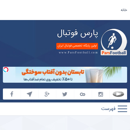
خانه
پارس فوتبال
اولین پایگاه تخصصی فوتبال ایران
www.ParsFootball.com
پارس
فوتبال