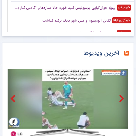
پروژه جوان‌گرایی پرسپولیس کلید خورد؛ حالا ستاره‌های آکادمی کنار بزرگسالان تمرین می‌کنند
خبرورزشی
تقابل آلومینیوم و مس شهر بابک برنده نداشت
خبرگزاری ایلنا
خبرورزشی‌گردی| گفتند وابسته به اطلاعات و سپاه هستی که سرمربی تیم ملی شدی/ مدیران فوتبال به من گفتند بهایی!/ فکر می‌کنند من طاعون دارم!
خبرورزشی
رونمایی رسمی از فرعون در ترکیه؛ شماره ۱۰ برتن صلاح +عکس
خبرورزشی
آخرین ویدیوها
اعتراف جالب کاناوارو سرها را به سمت قلعه‌نویی برگرداند؛ ژنرال از بابت بردن کدام بازیکن پشیمان است؟
خبرورزشی
نارضایتی بختیاری زاده از آمادگی کاپیتان استقلال
باشگاه خبرنگاران جوان
استقلال بازی دوستانه دیگری نخواهد داشت
باشگاه خبرنگاران جوان
جزئیاتی جدید از انتقال دو بازیکن به استقلال
باشگاه خبرنگاران جوان
ویدیو| مدافع سابق بارسا با پیراهن رئال مادرید!
خبرورزشی