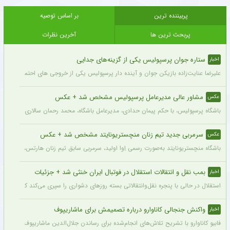
پربیننده ترین
بر اساس توصیه
پربحث ترین ها
آخرین نظرات
ستاره جوان پرسپولیس یکی از گزینه‌های جدایی
اخبار
علیرضا عنایت‌زاده بازیکن جوان و آینده دار پرسپولیس یکی از خروجی های احتمالی باشگاه
مشاور عالی مدیرعامل پرسپولیس مشخص شد + عکس
عکس
باشگاه پرسپولیس، با حکم پیمان حدادی، مدیرعامل باشگاه، محمد رحمان سالاری به عنوان
سرمربی جدید تیم زنان منچستریونایتد مشخص شد + عکس
عکس
باشگاه منچستریونایتد به‌صورت رسمی اِوا اولید، سرمربی سابق تیم زنان هارتس، را به‌عنوا
بمب نقل و انتقالات استقلال در فوتبال ایران خنثی شد + جزئیات
اخبار
استقلال در حالی با پنجره نقل‌وانتقالاتی بسته روزهای دشواری را سپری می‌کند که در همی
واکنش جنجالی کاناوارو درباره تصمیمش برای ماشاریپوف
اخبار
فابیو کاناوارو با تشریح تلاش‌های انجام‌شده برای رساندن جلال‌الدین ماشاریپوف به جام