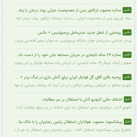
ستاره محبوب تراکتور پس از مصدومیت جزئی روند درمان را پشت سر گذاشت + عکس
عکس
میلاد زکی‌پور پس از مصدومیت جزئی در دیدار دوستانه تراکتور، روند درمان خود را پشت 
رونمایی از شغل جدید مدیرعامل پرسپولیس + عکس
عکس
پیمان حدادی، مدیرعامل جوان باشگاه پرسپولیس، به عنوان سفیر افتخاری ورزش چوگان ان
ستاره ۲۴ ساله تایلندی در جریان مسابقه جان خود را از دست داد + عکس
عکس
صفوان آوائه، وینگر ۲۴ ساله تایلندی، در جریان یک مسابقه فوتبال بر اثر برخورد صاعقه جان خود را از دست داد.
روحیه بالای آقای گل فوتبال ایران برای آتش بازی در لیگ برتر + عکس
عکس
شهریار مغانلو در شرایطی پیراهن تراکتور را بر تن کرده که برخلاف بسیاری از مهاجمان نامدا
اختلاف مالی آنتونیو آدان با استقلال بر سر مطالبات
اخبار
آنتونیو آدان، دروازه‌بان سابق استقلال، به دلیل اختلاف بر سر مبلغ مطالبات (۱۰۰ تا ۲۰۰ هزار یورو) قصد شکایت از باشگاه را دارد.
پیشکسوت محبوب هواداران استقلال رامین رضاییان را با خاک یکسان کرد + جزئیات
اخبار
شاهرخ بیانی پیشکسوت استقلال گفت : رامین رضاییان برای استقلال به غیر از بازار گرمی ک