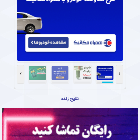
›
‹
نتایج زنده