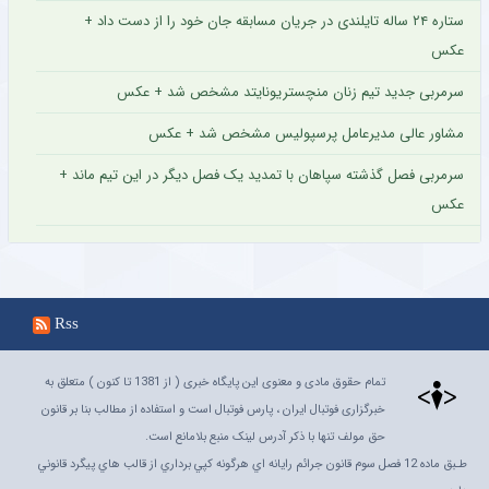
ستاره ۲۴ ساله تایلندی در جریان مسابقه جان خود را از دست داد +
عکس
سرمربی جدید تیم زنان منچستریونایتد مشخص شد + عکس
مشاور عالی مدیرعامل پرسپولیس مشخص شد + عکس
سرمربی فصل گذشته سپاهان با تمدید یک فصل دیگر در این تیم ماند +
عکس
Rss
تمام حقوق مادی و معنوی این پایگاه خبری ( از 1381 تا کنون ) متعلق به
خبرگزاری فوتبال ایران ، پارس فوتبال است و استفاده از مطالب بنا بر قانون
حق مولف تنها با ذکر آدرس لینک منبع بلامانع است.
طـبق ماده 12 فصل سوم قانون جرائم رايانه اي هرگونه کپي برداري از قالب هاي پيگرد قانوني