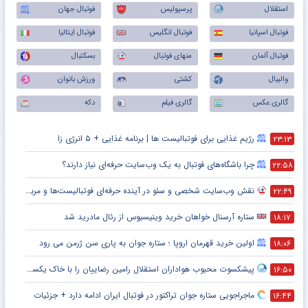
استقلال
پرسپولیس
فوتبال جهان
فوتبال اسپانیا
فوتبال انگلیس
فوتبال ایتالیا
فوتبال آلمان
منهای فوتبال
بسکتبال
والیبال
کشتی
ورزش بانوان
گالری عکس
گالری فیلم
دکه
رژیم غذایی برای فوتبالیست ها | برنامه غذایی + ۵ انرژی زا
۲۳:۱۳
چرا باشگاه‌های فوتبال به یک وب‌سایت حرفه‌ای نیاز دارند؟
۲۲:۵۸
نقش وب‌سایت شخصی و سئو در آینده حرفه‌ای فوتبالیست‌ها و مربیان
۲۲:۴۹
ستاره آرسنال خواهان خرید وینیسیوس از رئال مادرید شد
۱۸:۱۷
اولین خرید قهرمان اروپا ؛ ستاره جوان به پاری سن ژرمن می رود
۱۸:۰۶
پیشکسوت محبوب هواداران استقلال رامین رضاییان را با خاک یکسان کرد + جزئیات
۱۶:۵۰
ماجراجویی ستاره جوان تراکتور در فوتبال ایران ادامه دارد + جزئیات
۱۶:۴۴