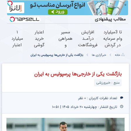
مطالب پیشنهادی
تا 3میلیارد
افزایش
مسیر
اعتبار
۱
وام سرمایه
درآمـد
همراهی
خرید
میلیارد
در گردش
فروشگاهت
و
گوشی
اعتبار
فروشندگان
رو تضمین
گزارش
بگیر
خرید
خانه
خبرگزاری ها
بازگشت یکی از خارجی‌ها پرسپولیس به ایران
=>
کن
عملکرد
همین
طلا |
فروشگاهت
گروه
حالا
بدون
رو ثبت
اسنپ
درخواست
ضامن
بازگشت یکی از خارجی‌ها پرسپولیس به ایران
کن
در ۱۴۰۴
اعتبار بده
و چک
منبع : خبرورزشی
تعداد نظرات کاربران :
۰ نظر
تاریخ انتشار : چهارشنبه ۲۰ خرداد ۱۴۰۵ | ۱۰:۵۱