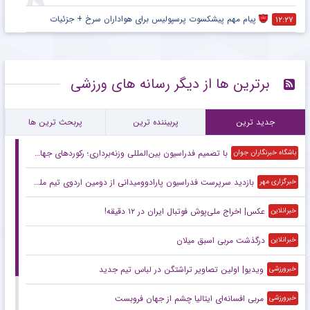
پیام مهم پیشکسوت پرسپولیس برای هواداران سرخ + جزئیات
۱۲:۲۷
برترین ها از دیگر رسانه های ورزشی
جدید ترین
پربیننده ترین
پربحث ترین ها
با تصمیم فدراسیون بین‌المللی وزنه‌برداری؛ رکورد‌های جهانی یوسفی و نصیری حفظ شد
باشگاه خبرنگاران جوان
بازدید سرپرست فدراسیون پارادوومیدانی از دومین اردوی تیم ملی مردان
خبرگزاری مهر
عکس| اخراج ملی‌پوش فوتبال ایران در ۱۲ دقیقه!
خبرانلاین
درگذشت مربی اسبق میلان
خبرانلاین
ویدیو| اولین تصاویر تراشتگن در لباس تیم جدید
خبرورزشی
مربی افسانه‌ای ایتالیا چشم از جهان فروبست
خبرورزشی