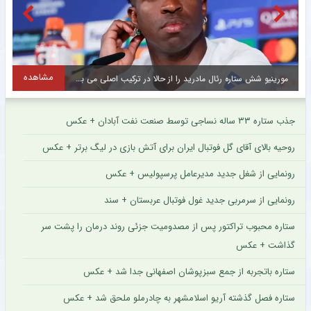
مشاهده
بازیکن پیشین استقلال و خیبر راهی صنعت نفت آبادان شد + عکس
م
جذب ستاره ۳۳ ساله نساجی توسط صنعت نفت آبادان + عکس
روحیه بالای آقای گل فوتبال ایران برای آتش بازی در لیگ برتر + عکس
رونمایی از شغل جدید مدیرعامل پرسپولیس + عکس
رونمایی از سرمربی جدید غول فوتبال عربستان + سند
ستاره محبوب تراکتور پس از مصدومیت جزئی روند درمان را پشت سر
گذاشت + عکس
ستاره باتجربه از جمع سبزپوشان اصفهانی جدا شد + عکس
ستاره فصل گذشته آریو اسلامشهر به چادرملو ملحق شد + عکس