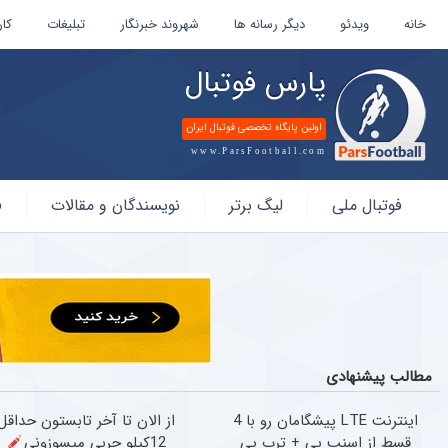
خانه
ویدئو
دیگر رسانه ها
شهروند خبرنگار
تبلیغات
کار
پارس فوتبال
اولین پایگاه تخصصی فوتبال ایران
www.ParsFootball.com
پارس
فوتبال ملی
لیگ برتر
نویسندگان و مقالات
ف
فوتبال
مطالب پیشنهادی
اینترنت LTE پیشگامان رو با 4
از الان تا آخر تابستون حداقل
قسط از اسنپ پی + ترب پی
12کیلو چربی میسوزونی