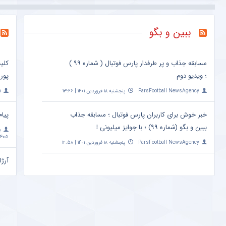
ببین و بگو
مسابقه جذاب و پر طرفدار پارس فوتبال ( شماره ۹۹ )
کلی
؛ ویدیو دوم
پور
ParsFootball NewsAgency
پنجشنبه ۱۸ فروردین ۱۴۰۱ | ۱۳:۲۶
a
خبر خوش برای کاربران پارس فوتبال ؛ مسابقه جذاب
پیام
ببین و بگو (شماره ۹۹) ؛ با جوایز میلیونی !
پ
۴۰۵ | ۱۰:۰۹
ParsFootball NewsAgency
پنجشنبه ۱۸ فروردین ۱۴۰۱ | ۱۲:۵۸
آرژا
امشب ساعت 
a
مهم
+ ع