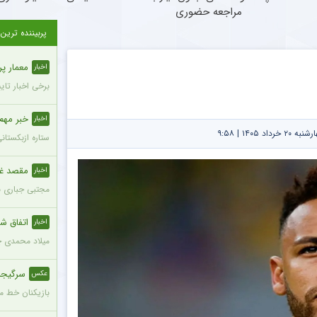
مراجعه حضوری
پربیننده ترین
معمار پرسپول
اخبار
برخی اخبار تای
خبر مهم د
اخبار
د ۱۴۰۵ | ۹:۵۸
ستاره ازبکستان
مقصد غیرم
اخبار
مجتبی جباری ب
اتفاق شو
اخبار
میلاد محمدی چپ
سرگیجه 
عکس
بازیکنان خط می