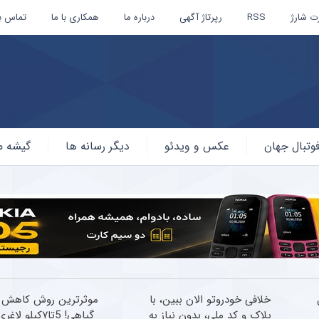
ت شارژ
RSS
رپرتاژ آگهی
درباره ما
همکاری با ما
تماس با
وتبال جهان
عکس و ویدئو
دیگر رسانه ها
گیشه م
خلافی خودروتو الان ببین، با
موثرترین روش کاهش 
پلاک و کد ملی، بدون نیاز به
گیاهی! 5تا۷کیلو لاغری