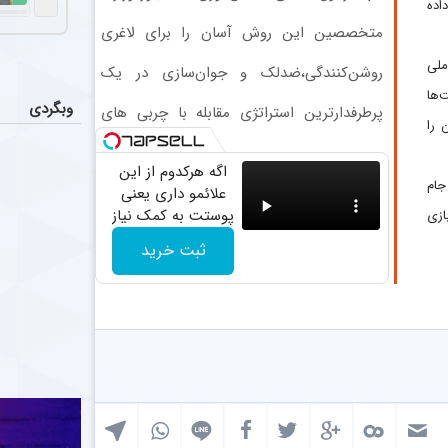
آخرین و
اخبار
اده
بهداشت دارد(کلیک جهت سفارش)
دنیل گرا با وج
متخصصین این روش آسان را برای لاغری
شکم و پهلو معرفی کردند
ملی
روشن‌کنندگی،ضد‌لک و جوان‌سازی در یک
استقلال 
اخبار
فرمول حرفه‌ای! خرید با 50%تخفیف
‌ها
گلر فصل گذشته 
وبگردی
پرطرفدارترین استراتژی مقابله با چربی های
 را
بدن با این نوشیدنی گیاهی
استارت
عکس
اگه هرکدوم از این
محمد نوری رسما
جام
علائمو داری یعنی
پوستت به کمک نیاز
بازی
نگرانی بز
اخبار
داره!
علیرضا اکبرپو
ثبت خرید