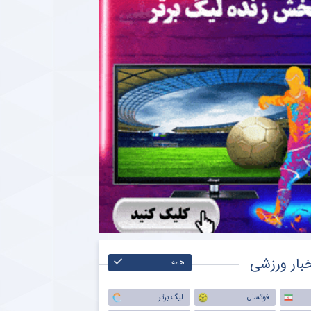
بار ورزشی
همه
فوتسال
لیگ برتر