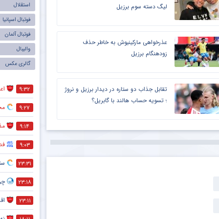
استقلال
لیگ دسته سوم برزیل
فوتبال اسپانیا
فوتبال آلمان
عذرخواهی مارکینیوش به خاطر حذف
والیبال
زودهنگام برزیل
گالری عکس
اعل
تقابل جذاب دو ستاره در دیدار برزیل و نروژ
۹:۳۲
؛ تسویه حساب هالند با گابریل؟
مخا
۹:۲۷
مذ
۹:۱۴
فد
۹:۰۳
ست
۲۳:۳۱
چر
۲۳:۱۸
اقد
۲۳:۱۱
نه 