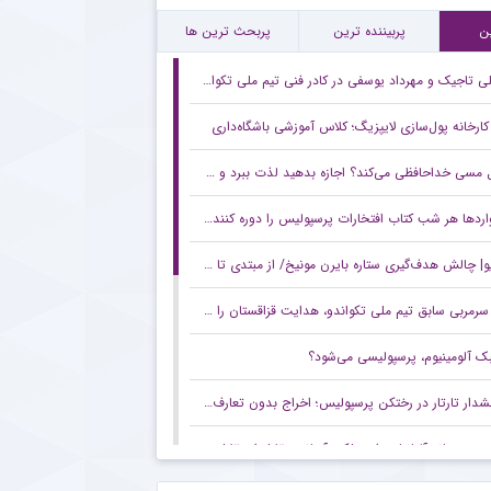
د غیرمنتظره برای سرمربی استقلالی در فوتبال ایران + جزئیات
ن
پربیننده ترین
پربحث ترین ها
ی تاجیک و مهرداد یوسفی در کادر فنی تیم ملی تکواندو قزاقستان
کارخانه پول‌سازی لایپزیگ؛ کلاس آموزشی باشگاه‌داری
مسی خداحافظی می‌کند؟ اجازه بدهید لذت ببرد و خودش تصمیم بگیرد!
دها هر شب کتاب افتخارات پرسپولیس را دوره کنند/ تارتار باید بداند هوادار فقط قهرمانی می‌خواهد
| چالش هدف‌گیری ستاره بایرن مونیخ/ از مبتدی تا غیرممکن
سرمربی سابق تیم ملی تکواندو، هدایت قزاقستان را عهده‌دار شد
ک آلومینیوم، پرسپولیسی می‌شود؟
دار تارتار در رختکن پرسپولیس؛ اخراج بدون تعارف در انتظار فرد خاطی
جید رسانه آلبانیایی از عملکرد آسانی مقابل استقلال خوزستان