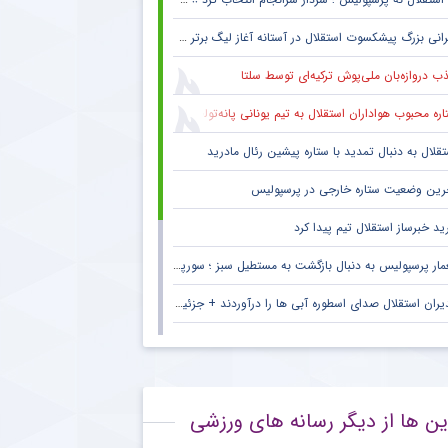
انی بزرگ پیشکسوت استقلال در آستانه آغاز لیگ برتر + جزئیات
ب دروازه‌بان ملی‌پوش ترکیه‌ای توسط سلتا
ره محبوب هواداران استقلال به تیم یونانی پانه‌تولیکوس پیوست
تقلال به دنبال تمدید با ستاره پیشین رئال مادرید
رین وضعیت ستاره خارجی در پرسپولیس
ید خبرساز استقلال تیم پیدا کرد
ار پرسپولیس به دنبال بازگشت به مستطیل سبز ؛ سورپرایز بزرگ در راه است ؟ + جزئیات
یران استقلال صدای اسطوره آبی ها را درآوردند + جزئیات
فاق شوکه کننده برای ستاره پرسپولیسی در فوتبال اروپا
 مهم درباره ستاره خارجی پرسپولیس برای هواداران + جزئیات
ین ها از دیگر رسانه های ورزشی
نش تند آقای پیشکسوت به درخواست جنجالی ستاره استقلال + جزئیات