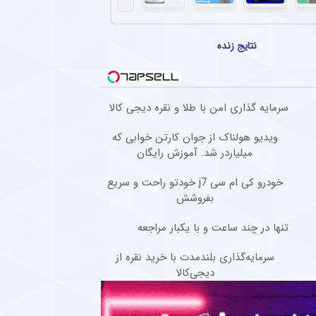
ضعیت ستاره خارجی در پرسپولیس
ود خروج از برنامه‌های فنی پرسپولیس، حاضر به فسخ قرارداد نیست. مدیران باشگاه در تلاش 
نتایج زنده
به دنبال تمدید با ستاره پیشین رئال مادرید
استقلال در آستانه بازگشت قرار دارد.
 یک پرسپولیسی در صنعت نفت آبادان + عکس
سرمایه گذاری امن با طلا و نقره دیجی کالا
 کار سرمربیگری را آغاز کرد؛ راهی پر چالش و سخت که تاب‌آوری بالایی را می‌طلبد.
ویدیو هولناک از جوان کارتن خوابی که
میلیاردر شد. آموزش رایگان
رگ پیشکسوت استقلال در آستانه آغاز لیگ برتر + جزئیات
ر پیشکسوت استقلال گفت : نمی‌دانم چه سرنوشتی در انتظار استقلال است، اما بدون شک این 
خودرو کی ام سی j7 خودتو راحت و سریع
بفروشش
تنها در چند ساعت و با یکبار مراجعه
سرمایه‌گذاری بلندمدت با خرید نقره از
دیجی‌کالا