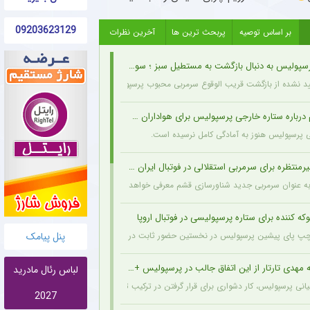
09203623129
بر اساس توصیه
پربحث ترین ها
آخرین نظرات
یس به دنبال بازگشت به مستطیل سبز ؛ سورپرایز بزرگ در راه است ؟ + جزئیات
ید نشده از بازگشت قریب الوقوع سرمربی محبوب پرسپولیسی‌ها به دنیای فوتبال خبر می‌دهد.
رباره ستاره خارجی پرسپولیس برای هواداران + جزئیات
ی پرسپولیس هنوز به آمادگی کامل نرسیده است.
نتظره برای سرمربی استقلالی در فوتبال ایران + جزئیات
ه عنوان سرمربی جدید شناورسازی قشم معرفی خواهد شد.
که کننده برای ستاره پرسپولیسی در فوتبال اروپا
پنل پیامک
‌ پای پیشین پرسپولیس در نخستین حضور ثابت در ترکیب بوراتس بانیا لوکا اتفاق شوکه کننده
مهدی تارتار از این اتفاق جالب در پرسپولیس + عکس
لباس رئال مادرید
انی پرسپولیس، کار دشواری برای قرار گرفتن در ترکیب ثابت این تیم خواهند داشت.
2027