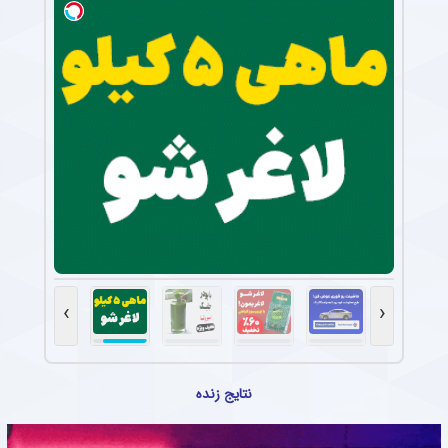
›
‹
نتایج زنده