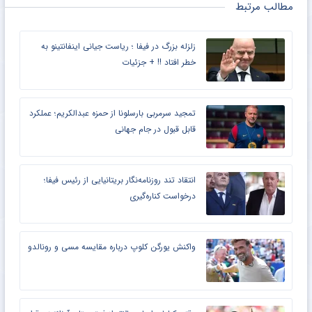
مطالب مرتبط
زلزله بزرگ در فیفا ؛ ریاست جیانی اینفانتینو به
خطر افتاد !! + جزئیات
تمجید سرمربی بارسلونا از حمزه عبدالکریم؛ عملکرد
قابل قبول در جام جهانی
انتقاد تند روزنامه‌نگار بریتانیایی از رئیس فیفا؛
درخواست کناره‌گیری
واکنش یورگن کلوپ درباره مقایسه مسی و رونالدو