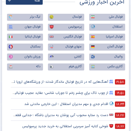
آخرین اخبار ورزشی
همه
فوتبال ملی
فوتسال
لیگ برتر
استقلال
پرسپولیس
فوتبال جهان
فوتبال اسپانیا
فوتبال انگلیس
فوتبال ایتالیا
فوتبال آلمان
منهای فوتبال
بسکتبال
والیبال
کشتی
ورزش بانوان
گالری عکس
گالری فیلم
دکه
آهنگ‌هایی که در تاریخ فوتبال ماندگار شدند؛ از ورزشگاه‌های اروپا تا جام جهانی
۱۹:۵۸
از چوب تاک برای چشم زخم تا جوراب شانس؛ عقاید عجیب فوتبالیست‌ها!
۱۹:۵۱
اقدام جدی و مهم مدیران استقلال ؛ این خارجی ماندنی شد
۱۸:۳۴
دست رد ستاره محبوب آبی پوشان به مدیران باشگاه ؛ جدایی قطعی است !
۱۸:۲۷
شوخی کنایه آمیز سرمربی استقلالی به خرید جدید پرسپولیس
۱۸:۲۲