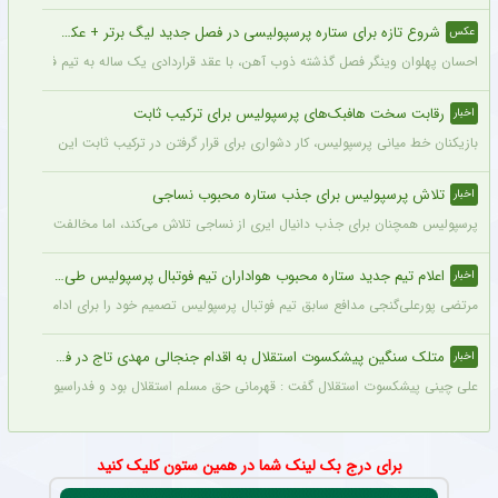
شروع تازه برای ستاره پرسپولیسی در فصل جدید لیگ برتر + عکس
عکس
احسان پهلوان وینگر فصل گذشته ذوب آهن، با عقد قراردادی یک ساله به تیم فجر شهید
رقابت سخت هافبک‌های پرسپولیس برای ترکیب ثابت
اخبار
بازیکنان خط میانی پرسپولیس، کار دشواری برای قرار گرفتن در ترکیب ثابت این تیم خواه
تلاش پرسپولیس برای جذب ستاره محبوب نساجی
اخبار
پرسپولیس همچنان برای جذب دانیال ایری از نساجی تلاش می‌کند، اما مخالفت نساجی 
اعلام تیم جدید ستاره محبوب هواداران تیم فوتبال پرسپولیس طی ۴۸ ساعت آینده
اخبار
مرتضی پورعلی‌گنجی مدافع سابق تیم فوتبال پرسپولیس تصمیم خود را برای ادامه فوتبال د
متلک سنگین پیشکسوت استقلال به اقدام جنجالی مهدی تاج در فدراسیون فوتبال
اخبار
علی چینی پیشکسوت استقلال گفت : قهرمانی حق مسلم استقلال بود و فدراسیون باید آن را اع
برای درج بک لینک شما در همین ستون کلیک کنید