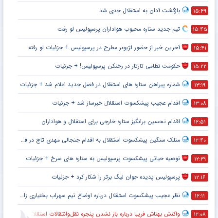
بازگشت آدان به استقلال جدی شد
۱۵:۴۹
تیم جدید ستاره محبوب هواداران پرسپولیس لو رفت
۱۵:۴۵
آخرین خبر از حضور لژیونر مطرح در پرسپولیس + جزئیات لو رفته
۱۵:۴۱
حکومت نظامی تارتار در رختکن پرسپولیس! + جزئیات
۱۵:۲۲
شماره پیراهن ستاره های استقلال در فصل جدید اعلام شد + جزئیات
۱۳:۱۹
اقدام عجیب پیشکسوت استقلال خبرساز شد + جزئیات
۱۳:۰۸
اقدام تحسین برانگیز ستاره خارجی برای استقلال و هواداران
۱۲:۵۱
متلک سنگین پیشکسوت استقلال به اقدام جنجالی مهدی تاج در فدراسیون فوتبال
۱۲:۴۰
توصیه حیاتی پیشکسوت پرسپولیس به ستاره های سرخ + جزئیات
۱۲:۲۹
پرسپولیس پدیده جوان لیگ برتر را شکار کرد + جزئیات
۱۲:۱۶
نظر عجیب پیشکسوت استقلال درباره اوضاع تیم سهراب بختیاری زاده + جزئیات
۱۲:۱۱
واکنش بهتاش فریبا درباره باز نشدن پنجره نقل‌وانتقالات استقلال
۱۲:۰۸