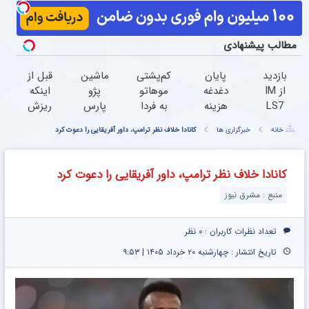
مطالب پیشنهادی
بازدید
پایان
کم‌پشتی
ماشین
قبل از
از IM
دغدغه
موهاتو
پژو
اینکه
LS7
هزینه
به فردا
پارس
ریزش
لوکس
های
نسپار؛
برای
موهات
خانه
خبرگزاری ها
کانادا خلاف نظر ترامپ، داور آفریقایی را دعوت کرد
ترین
دندان
همین
فروش
بیشتر
شاسی
پزشکی
الان
داری؟
دیده
بلند
با پک
مشاوره
اینجا
بشه،
کانادا خلاف نظر ترامپ، داور آفریقایی را دعوت کرد
برقی
سفید
رایگان
سریع
اقدام
منبع : مشرق نیوز
ایران
کننده
بگیر!
بفروشش
کن
در
خانگی
باشگاه
تعداد نظرات کاربران :
۰ نظر
انقلاب
تاریخ انتشار : چهارشنبه ۲۰ خرداد ۱۴۰۵ | ۹:۵۳