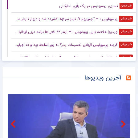
تساوی پرسپولیس در یک بازی تدارکاتی
خبرانلاین
پرسپولیس ۱ – آلومینیوم ۱/ ترمز سرخ‌ها کشیده شد و دیوار تارتار سرانجام شکست
خبرورزشی
ویدیو| خلاصه بازی یوونتوس ۱ – اینتر ۲/ افعی‌ها برنده دربی ایتالیا در استرالیا
خبرورزشی
گزینه پرسپولیس قربانی تصمیمات پدر؟ نه زور اسلحه بود و نه اجبار، امضایی که زدید را گردن بگیرید!
خبرورزشی
استقلال مثل پرسپولیس پیشکسوت بزرگ ندارد/ این خانم و آقا تا وقتی باشند روز خوش نمی‌بینیم/ بیا با من مناظره کن نه مجری!
خبرورزشی
اعلام برنامه رقابت‌های بسکتبال سه به سه لیگ ملت‌های زیر ۲۳ سال آسیا
خبرگزاری دانشجو
آخرین ویدیوها
۸ دیدار تا تعیین قهرمان نیم‌فصل سوپرلیگ کاراته
خبرگزاری دانشجو
وزیر آلمانی خواستار کنار رفتن اینفانتینو از فیفا شد
خبرگزاری مهر
سرمربی سابق استقلال در یک‌قدمی نیمکت آفریقای جنوبی
خبرانلاین
واکنش مژده نظری به استوری‌های عجیب + عکس
خبرگزاری تابناک
سرمربی سابق استقلال هدایت تیم ملی آفریقای جنوبی را بر عهده گرفت
خبرگزاری میزان