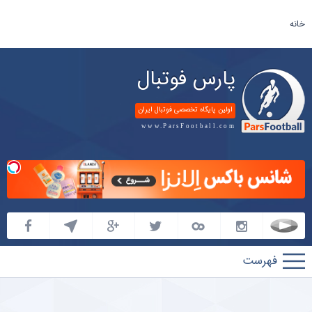
خانه
پارس فوتبال
اولین پایگاه تخصصی فوتبال ایران
www.ParsFootball.com
پارس
فوتبال