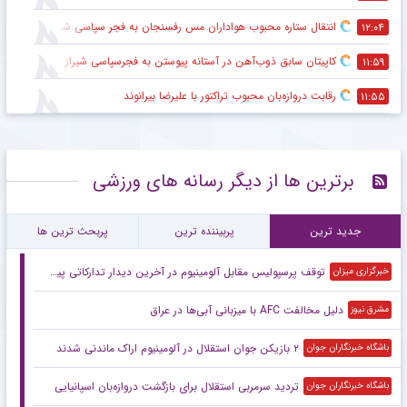
انتقال ستاره محبوب هواداران مس رفسنجان به فجر سپاسی شیراز
۱۲:۰۴
کاپیتان سابق ذوب‌آهن در آستانه پیوستن به فجرسپاسی شیراز
۱۱:۵۹
رقابت دروازه‌بان محبوب تراکتور با علیرضا بیرانوند
۱۱:۵۵
برترین ها از دیگر رسانه های ورزشی
جدید ترین
پربیننده ترین
پربحث ترین ها
توقف پرسپولیس مقابل آلومینیوم در آخرین دیدار تدارکاتی پیش فصل
خبرگزاری میزان
دلیل مخالفت AFC با میزبانی آبی‌ها در عراق
مشرق نیوز
۲ بازیکن جوان استقلال در آلومینیوم اراک ماندنی شدند
باشگاه خبرنگاران جوان
تردید سرمربی استقلال برای بازگشت دروازه‌بان اسپانیایی
باشگاه خبرنگاران جوان