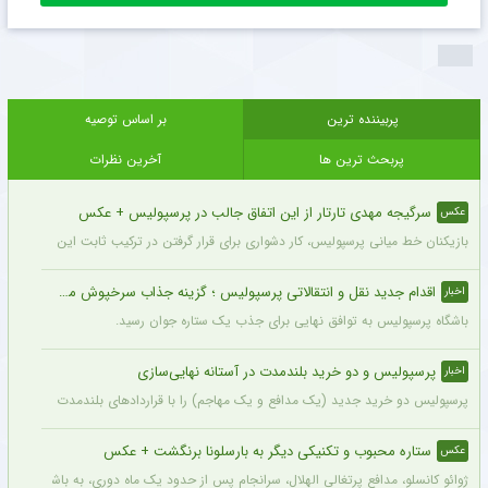
پربیننده ترین
بر اساس توصیه
پربحث ترین ها
آخرین نظرات
سرگیجه مهدی تارتار از این اتفاق جالب در پرسپولیس + عکس
عکس
بازیکنان خط میانی پرسپولیس، کار دشواری برای قرار گرفتن در ترکیب ثابت این تیم خواه
اقدام جدید نقل و انتقالاتی پرسپولیس ؛ گزینه جذاب سرخپوش می شود؟
اخبار
باشگاه پرسپولیس به توافق نهایی برای جذب یک ستاره جوان رسید.
پرسپولیس و دو خرید بلندمدت در آستانه نهایی‌سازی
اخبار
پرسپولیس دو خرید جدید (یک مدافع و یک مهاجم) را با قراردادهای بلندمدت نهایی کرده و ا
ستاره محبوب و تکنیکی دیگر به بارسلونا برنگشت + عکس
عکس
ژوائو کانسلو، مدافع پرتغالی الهلال، سرانجام پس از حدود یک ماه دوری، به باشگاه عربست