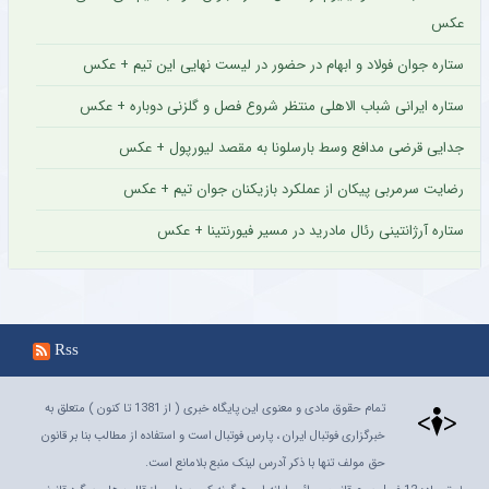
عکس
ستاره جوان فولاد و ابهام در حضور در لیست نهایی این تیم + عکس
ستاره ایرانی شباب الاهلی منتظر شروع فصل و گلزنی دوباره + عکس
جدایی قرضی مدافع وسط بارسلونا به مقصد لیورپول + عکس
رضایت سرمربی پیکان از عملکرد بازیکنان جوان تیم + عکس
ستاره آرژانتینی رئال مادرید در مسیر فیورنتینا + عکس
Rss
تمام حقوق مادی و معنوی این پایگاه خبری ( از 1381 تا کنون ) متعلق به
خبرگزاری فوتبال ایران ، پارس فوتبال است و استفاده از مطالب بنا بر قانون
حق مولف تنها با ذکر آدرس لینک منبع بلامانع است.