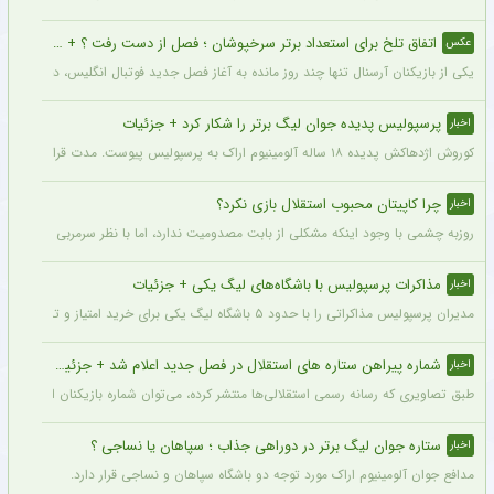
اتفاق تلخ برای استعداد برتر سرخپوشان ؛ فصل از دست رفت ؟ + عکس
عکس
یکی از بازیکنان آرسنال تنها چند روز مانده به آغاز فصل جدید فوتبال انگلیس، دچار مصد
پرسپولیس پدیده جوان لیگ برتر را شکار کرد + جزئیات
اخبار
کوروش اژدهاکش پدیده ۱۸ ساله آلومینیوم اراک به پرسپولیس پیوست. مدت قرارداد اژدهاکش با پرسپولیس به مدت ۴ سال است.
چرا کاپیتان محبوب استقلال بازی نکرد؟
اخبار
روزبه چشمی با وجود اینکه مشکلی از بابت مصدومیت ندارد، اما با نظر سرمربی استقلال در
مذاکرات پرسپولیس با باشگاه‌های لیگ یکی + جزئیات
اخبار
مدیران پرسپولیس مذاکراتی را با حدود ۵ باشگاه لیگ یکی برای خرید امتیاز و تشکیل تیم «ب» آغاز کرده‌اند.
شماره پیراهن ستاره های استقلال در فصل جدید اعلام شد + جزئیات
اخبار
طبق تصاویری که رسانه رسمی استقلالی‌ها منتشر کرده، می‌توان شماره بازیکنان این تیم ر
ستاره جوان لیگ برتر در دوراهی جذاب ؛ سپاهان یا نساجی ؟
اخبار
مدافع جوان آلومینیوم اراک مورد توجه دو باشگاه سپاهان و نساجی قرار دارد.