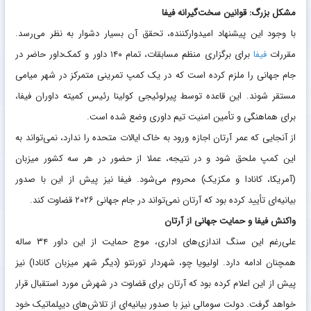
مشکل بزرگ: قوانین سخت‌گیرانه فیفا
با وجود این پیشنهاد امیدوارکننده، تحقق آن بسیار دشوار به نظر می‌رسد.
مقررات
فیفا
برای برگزاری منظم مسابقات، تمام ۱۴۰ داور و کمک‌داور حاضر در
جام جهانی را ملزم کرده است که در یک کمپ تمرینی متمرکز در شهر میامی
مستقر شوند. این قاعده توسط پیرلوئیجی کولینا رئیس کمیته داوران فیفا،
برای هماهنگی و تأمین امنیت تیم داوری وضع شده است.
از آنجایی که عمر آرتان اجازه ورود به خاک ایالات متحده را ندارد، نمی‌تواند به
این کمپ ملحق شود و در نتیجه، عملا از حضور در هر سه کشور میزبان
(آمریکا، کانادا و مکزیک) محروم می‌شود. فیفا نیز پیش از این با صدور
بیانیه‌ای تأیید کرده بود که آرتان نمی‌تواند در جام جهانی ۲۰۲۶ قضاوت کند.
واکنش فیفا و حمایت جهانی از آرتان
علی‌رغم این سنگ اندازی‌های اداری، موج حمایت از این داور ۳۴ ساله
همچنان ادامه دارد. اولیویا چو، شهردار تورنتو (دیگر شهر میزبان کانادا) نیز
پیش از این اعلام کرده بود که آرتان برای قضاوت در شهرش مورد استقبال قرار
خواهد گرفت. دولت سومالی نیز با صدور بیانیه‌ای از تلاش‌های دیپلماتیک خود