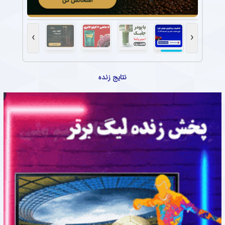
›
‹
نتایج زنده