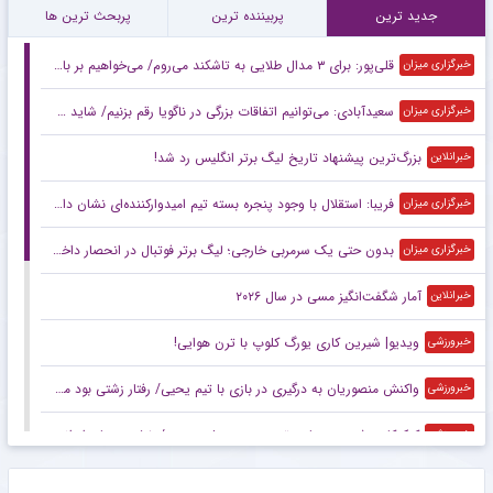
جدید ترین
پربیننده ترین
پربحث ترین ها
قلی‌پور: برای ۳ مدال طلایی به تاشکند می‌روم/ می‌خواهیم بر بام آسیا بایستیم
خبرگزاری میزان
سعیدآبادی: می‌توانیم اتفاقات بزرگی در ناگویا رقم بزنیم/ شاید حریفانم از سبک مبارزه من شگفت‌زده شوند
خبرگزاری میزان
بزرگ‌ترین پیشنهاد تاریخ لیگ برتر انگلیس رد شد!
خبرانلاین
فریبا: استقلال با وجود پنجره بسته تیم امیدوارکننده‌ای نشان داد/ لیگ امسال قابل پیش‌بینی نیست
خبرگزاری میزان
بدون حتی یک سرمربی خارجی؛ لیگ برتر فوتبال در انحصار داخلی‌ها/ فصل آزمون مربیان ایرانی با چاشنی تکرار و فرصت طلایی
خبرگزاری میزان
آمار شگفت‌انگیز مسی در سال ۲۰۲۶
خبرانلاین
ویدیو| شیرین کاری یورگ کلوپ با ترن هوایی!
خبرورزشی
واکنش منصوریان به درگیری در بازی با تیم یحیی/ رفتار زشتی بود مگر ورزش بوکس است؟
خبرورزشی
کتک‌کاری شدید در بازی تیم یحیی و علی منصور/ خشم مربیان ایرانی‌ و قرعه خبرساز با رویارویی تلخ!
خبرورزشی
کتک‌کاری شدید بین تیم یحیی و علی منصور/ خشم مربیان ایرانی‌ و قرعه خبرساز با رویارویی تلخ!
خبرورزشی