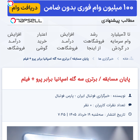
مطالب پیشنهادی
تا 3میلیارد
رشد
افزایش
اعتبار
افزایش
وام سرمایه
فروشگاهت
درآمـد
خرید
درآمـد
در گردش
از اینجا
فروشگاهت
گوشی
فروشگاهت
فروشندگان
شروع
رو تضمین
بگیر
رو تضمین
خانه
خبرگزاری ها
پایان مسابقه / برتری سه گله اسپانیا برابر پرو + فیلم
=>
می‌شه،
کن «
همین
کن
فروشگاهت
برای درآمد
فروشگاهت
حالا
رو ثبت
بیشتر،
رو ثبت
درخواست
پایان مسابقه / برتری سه گله اسپانیا برابر پرو + فیلم
کن
آماده‌ای؟
کن »
اعتبار بده
نویسنده : خبرگزاری فوتبال ایران ؛ پارس فوتبال
تعداد نظرات کاربران :
۰ نظر
تاریخ انتشار : سه‌شنبه ۱۹ خرداد ۱۴۰۵ | ۷:۴۵