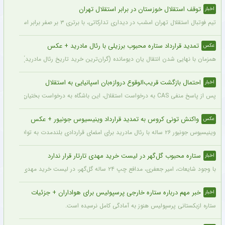
توقف استقلال خوزستان در برابر استقلال تهران
اخبار
تیم فوتبال استقلال تهران امشب در دیداری تدارکاتی، با برتری ۳ بر صفر برابر استقلال خوزستان، با دبل سعید سحرخیزان و گل یاسر آسانی پیروز شد.
تمدید قرارداد ستاره محبوب برزیلی با رئال مادرید + عکس
عکس
همزمان با نهایی شدن انتقال یان دیومانده (گران‌ترین خرید تاریخ رئال مادرید)، تمدید قرارداد وینیسیو
احتمال بازگشت قریب‌الوقوع دروازه‌بان اسپانیایی به استقلال
اخبار
پس از پاسخ منفی CAS به درخواست استقلال، این باشگاه به درخواست بختیاری‌زاده قصد دارد قرارداد آنتونیو آدان، دروازه‌بان اسپانیایی فصل گذشته، را تمدید کند.
واکنش تونی کروس به تمدید قرارداد وینیسیوس جونیور + عکس
عکس
وینیسیوس جونیور ۲۶ ساله با رئال مادرید برای امضای قراردادی بلندمدت به توافق رسید که او را تا سال ۲۰۳۲ در سانتیاگو برنابئو نگه خواهد داشت و به شایعات درباره احتمال جدایی‌اش از این باشگاه پایان می‌دهد.
ستاره محبوب گل‌گهر در لیست خرید مهدی تارتار قرار ندارد
اخبار
با وجود شایعات، امیر جعفری، مدافع چپ ۲۴ ساله گل‌گهر، در لیست خرید مهدی تارتار قرار ندارد.
خبر مهم درباره ستاره خارجی پرسپولیس برای هواداران + جزئیات
اخبار
ستاره ازبکستانی پرسپولیس هنوز به آمادگی کامل نرسیده است.