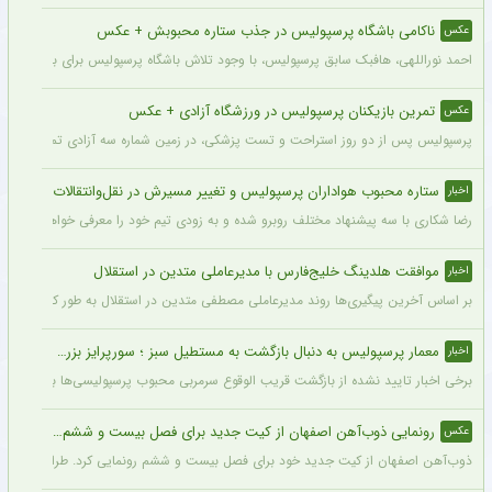
ناکامی باشگاه پرسپولیس در جذب ستاره محبوبش + عکس
عکس
احمد نوراللهی، هافبک سابق پرسپولیس، با وجود تلاش باشگاه پرسپولیس برای بازگشت او، 
تمرین بازیکنان پرسپولیس در ورزشگاه آزادی + عکس
عکس
پرسپولیس پس از دو روز استراحت و تست پزشکی، در زمین شماره سه آزادی تمرین کرد.
ستاره محبوب هواداران پرسپولیس و تغییر مسیرش در نقل‌وانتقالات
اخبار
رضا شکاری با سه پیشنهاد مختلف روبرو شده و به زودی تیم خود را معرفی خواهد کرد.
موافقت هلدینگ خلیج‌فارس با مدیرعاملی متدین در استقلال
اخبار
بر اساس آخرین پیگیری‌ها روند مدیرعاملی مصطفی متدین در استقلال به طور کامل طی شد
معمار پرسپولیس به دنبال بازگشت به مستطیل سبز ؛ سورپرایز بزرگ در راه است ؟ + جزئیات
اخبار
برخی اخبار تایید نشده از بازگشت قریب الوقوع سرمربی محبوب پرسپولیسی‌ها به دنیای فو
رونمایی ذوب‌آهن اصفهان از کیت جدید برای فصل بیست و ششم + عکس
عکس
ذوب‌آهن اصفهان از کیت جدید خود برای فصل بیست و ششم رونمایی کرد. طراحی پیراهن با