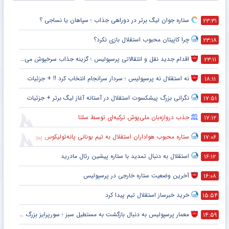
ستاره جوان لیگ برتر در دوراهی جذاب ؛ سپاهان یا نساجی ؟
۲۳:۳۱
چرا کاپیتان محبوب استقلال بازی نکرد؟
۲۳:۱۸
اقدام جدید نقل و انتقالاتی پرسپولیس ؛ گزینه جذاب سرخپوش می شود؟
۲۳:۱۱
نه استقلال نه پرسپولیس ؛ سردار سرانجام انتخاب کرد !! + جزئیات
۱۸:۱۱
نگرانی بزرگ پیشکسوت استقلال در آستانه آغاز لیگ برتر + جزئیات
۱۷:۵۱
جذب دروازه‌بان ملی‌پوش ترکیه‌ای توسط سلتا
۱۷:۱۲
ستاره محبوب هواداران استقلال به تیم یونانی پانه‌تولیکوس پیوست
۱۷:۰۶
استقلال به دنبال تمدید با ستاره پیشین رئال مادرید
۱۶:۱۲
آخرین وضعیت ستاره خارجی در پرسپولیس
۱۶:۰۸
خرید خبرساز استقلال تیم پیدا کرد
۱۵:۵۴
معمار پرسپولیس به دنبال بازگشت به مستطیل سبز ؛ سورپرایز بزرگ در راه است ؟ + جزئیات
۱۴:۵۹