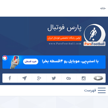
خانه
پارس فوتبال
اولین پایگاه تخصصی فوتبال ایران
www.ParsFootball.com
پارس
فوتبال