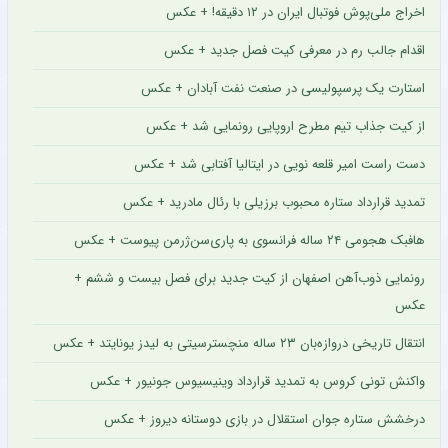
اخراج ملی‌پوش فوتبال ایران در ۱۲ دقیقه! + عکس
اقدام جالب رم در معرفی کیت فصل جدید + عکس
استارت یک پرسپولیسی در صنعت نفت آبادان + عکس
از کیت جذاب تیم مطرح اروپایی رونمایی شد + عکس
دست راست امیر قلعه نویی در ایتالیا آفتابی شد + عکس
تمدید قرارداد ستاره محبوب برزیلی با رئال مادرید + عکس
هافبک هجومی ۲۴ ساله فرانسوی به پاری‌سن‌ژرمن پیوست + عکس
رونمایی ذوب‌آهن اصفهان از کیت جدید برای فصل بیست و ششم +
عکس
انتقال تاریخی دروازه‌بان ۲۳ ساله منچسترسیتی به لیدز یونایتد + عکس
واکنش تونی کروس به تمدید قرارداد وینیسیوس جونیور + عکس
درخشش ستاره جوان استقلال در بازی دوستانه دیروز + عکس