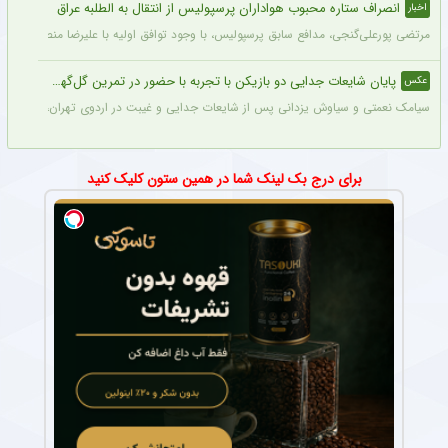
انصراف ستاره محبوب هواداران پرسپولیس از انتقال به الطلبه عراق
اخبار
مرتضی پورعلی‌گنجی، مدافع سابق پرسپولیس، با وجود توافق اولیه با علیرضا منصوریان و با
پایان شایعات جدایی دو بازیکن با تجربه با حضور در تمرین گل‌گهر + عکس
عکس
سیامک نعمتی و سیاوش یزدانی پس از شایعات جدایی و غیبت در اردوی تهران، دیروز در ت
برای درج بک لینک شما در همین ستون کلیک کنید