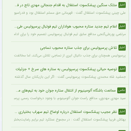
متلک سنگین پیشکسوت استقلال به اقدام جنجالی مهدی تاج در فدراسیون فوتبال
اخبار
علی چینی پیشکسوت استقلال گفت : قهرمانی حق مسلم استقلال بود و فدراسیون باید آن را اع
اعلام تیم جدید ستاره محبوب هواداران تیم فوتبال پرسپولیس طی ۴۸ ساعت آینده
اخبار
مرتضی پورعلی‌گنجی مدافع سابق تیم فوتبال پرسپولیس تصمیم خود را برای ادامه فوتبال د
تلاش پرسپولیس برای جذب ستاره محبوب نساجی
اخبار
پرسپولیس همچنان برای جذب دانیال ایری از نساجی تلاش می‌کند، اما مخالفت نساجی 
توصیه حیاتی پیشکسوت پرسپولیس به ستاره های سرخ + جزئیات
اخبار
جمشید شاه محمدی پیشکسوت پرسپولیس گفت : اگر این بازیکنان سال گذشته و سال‌های قبل 
ممانعت باشگاه آلومینیوم از انتقال ستاره جوان خود به تیم‌های مدعی + عکس
عکس
سید مهدی مهدوی، مدافع راست جوان آلومینیوم، با وجود درخواست رسمی پرسپولیس، سپاهان 
نظر عجیب پیشکسوت استقلال درباره اوضاع تیم سهراب بختیاری زاده + جزئیات
اخبار
بهتاش فریبا پیشکسوت استقلال گفت : در مجموع عملکرد تیم برایم رضایت‌بخش بود. بازیک