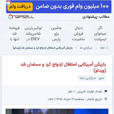
مطالب پیشنهادی
اگر
دنبال
ماشین
لوکس‌ترین
فروخته
میخوای
فروش
پژو
شاسی‌بلند
شد
ایمپلنت
ماشینت
پارس
EREV در
تنها با
کنی
هستی
برای
ایران،
یک بار
خانه
خبرگزاری ها
بازیکن آمریکایی استقلال ازدواج کرد و مسلمان شد (ویدئو)
الان
؟ اینجا
فروش
توسط نیکا
مراجعه
وقتشه |
راحت و
داری؟
موتور
به
فقط با
سریع
اینجا
رونمایی
خوردو45
بازیکن آمریکایی استقلال ازدواج کرد و مسلمان شد
۲۵
بفروش
سریع
شد!
(ویدئو)
میلیون
بفروشش
تومان!!!
منبع : خبرگزاری ایلنا
تعداد نظرات کاربران :
۰ نظر
تاریخ انتشار : سه‌شنبه ۱۹ خرداد ۱۴۰۵ | ۱:۵۸