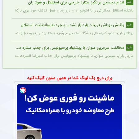
اقدام تحسین برانگیز ستاره خارجی برای استقلال و هواداران
اخبار
باشگاه استقلال مذاکراتی را با آنتونیو آدان دروازه‌بان فصل گذشته خود برای بازگشت یه این
واکنش بهتاش فریبا درباره باز نشدن پنجره نقل‌وانتقالات استقلال
اخبار
بهتاش فریبا عضو کمیته فنی باشگاه استقلال می‌گوید بسته بودن پنجره نقل‌وانتقالاتی ا
مخالفت سرمربی ملوان با پیشنهاد پرسپولیس برای جذب ستاره محبوبش
اخبار
مازیار زارع، سرمربی ملوان، با پیشنهاد پرسپولیس برای جذب امیررضا افسرده، مدافع این ت
برای درج بک لینک شما در همین ستون کلیک کنید