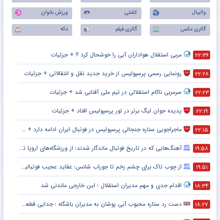
والیبال
کشتی
ورزش بانوان
گالری عکس
گالری فیلم
دکه
مربی استقلال هواداران آبی را خوشحال کرد !! + جزئیات
۲۲:۳۶
رونمایی رسمی پرسپولیس از خرید جدید نقل و انتقالاتی + جزئیات
۲۲:۲۸
سرمربی ناکام استقلالی در تیم ملی آفتابی شد + جزئیات
۲۲:۲۳
پدیده جوان لیگ برتر در تور پرسپولیس افتاد + جزئیات
۲۲:۱۹
ماجراجویی ستاره جنجالی پرسپولیس در فوتبال ایران ادامه دارد + جزئیات
۲۲:۱۵
آهنگ‌هایی که در تاریخ فوتبال ماندگار شدند؛ از ورزشگاه‌های اروپا تا جام جهانی
۱۹:۵۸
از چوب تاک برای چشم زخم تا جوراب شانس؛ عقاید عجیب فوتبالیست‌ها!
۱۹:۵۱
اقدام جدی و مهم مدیران استقلال ؛ این خارجی ماندنی شد
۱۸:۳۴
دست رد ستاره محبوب آبی پوشان به مدیران باشگاه ؛ جدایی قطعی است !
۱۸:۲۷