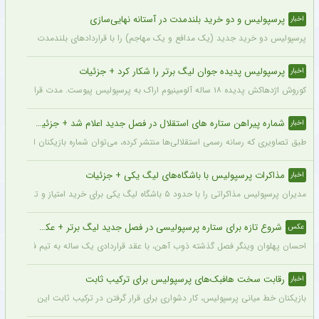
پرسپولیس و دو خرید بلندمدت در آستانه نهایی‌سازی
اخبار
پرسپولیس دو خرید جدید (یک مدافع و یک مهاجم) را با قراردادهای بلندمدت نهایی کرده و ا
پرسپولیس پدیده جوان لیگ برتر را شکار کرد + جزئیات
اخبار
کوروش اژدهاکش پدیده ۱۸ ساله آلومینیوم اراک به پرسپولیس پیوست. مدت قرارداد اژدهاکش با پرسپولیس به مدت ۴ سال است.
شماره پیراهن ستاره های استقلال در فصل جدید اعلام شد + جزئیات
اخبار
طبق تصاویری که رسانه رسمی استقلالی‌ها منتشر کرده، می‌توان شماره بازیکنان این تیم ر
مذاکرات پرسپولیس با باشگاه‌های لیگ یکی + جزئیات
اخبار
مدیران پرسپولیس مذاکراتی را با حدود ۵ باشگاه لیگ یکی برای خرید امتیاز و تشکیل تیم «ب» آغاز کرده‌اند.
شروع تازه برای ستاره پرسپولیسی در فصل جدید لیگ برتر + عکس
عکس
احسان پهلوان وینگر فصل گذشته ذوب آهن، با عقد قراردادی یک ساله به تیم فجر شهید
رقابت سخت هافبک‌های پرسپولیس برای ترکیب ثابت
اخبار
بازیکنان خط میانی پرسپولیس، کار دشواری برای قرار گرفتن در ترکیب ثابت این تیم خواه