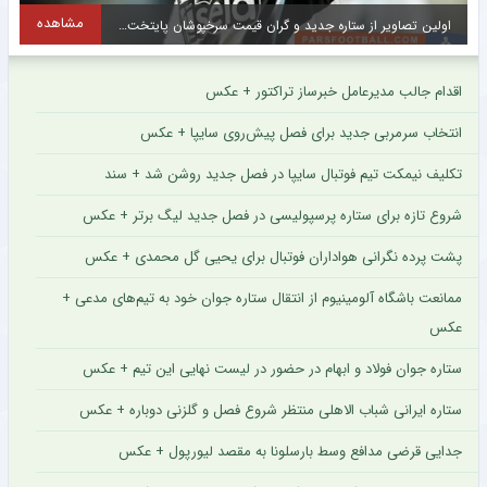
ه
مشاهده
حضور در لیگ یک انتخاب جالب چهره محبوب استقلال + عکس
اقدام جالب مدیرعامل خبرساز تراکتور + عکس
انتخاب سرمربی جدید برای فصل پیش‌روی سایپا + عکس
تکلیف نیمکت تیم فوتبال سایپا در فصل جدید روشن شد + سند
شروع تازه برای ستاره پرسپولیسی در فصل جدید لیگ برتر + عکس
پشت پرده نگرانی هواداران فوتبال برای یحیی گل محمدی + عکس
ممانعت باشگاه آلومینیوم از انتقال ستاره جوان خود به تیم‌های مدعی +
عکس
ستاره جوان فولاد و ابهام در حضور در لیست نهایی این تیم + عکس
ستاره ایرانی شباب الاهلی منتظر شروع فصل و گلزنی دوباره + عکس
جدایی قرضی مدافع وسط بارسلونا به مقصد لیورپول + عکس