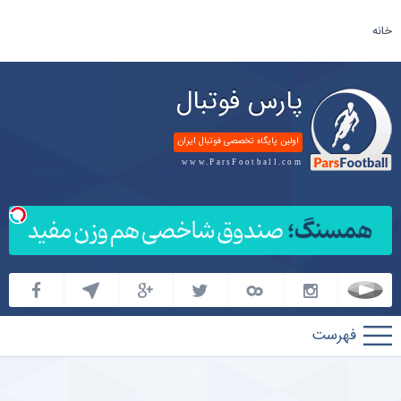
خانه
پارس فوتبال
اولین پایگاه تخصصی فوتبال ایران
www.ParsFootball.com
پارس
فوتبال