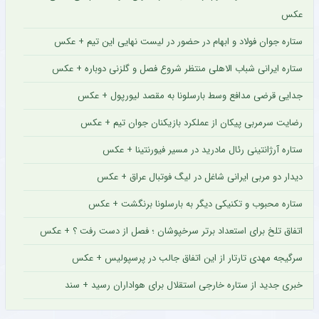
عکس
ستاره جوان فولاد و ابهام در حضور در لیست نهایی این تیم + عکس
ستاره ایرانی شباب الاهلی منتظر شروع فصل و گلزنی دوباره + عکس
جدایی قرضی مدافع وسط بارسلونا به مقصد لیورپول + عکس
رضایت سرمربی پیکان از عملکرد بازیکنان جوان تیم + عکس
ستاره آرژانتینی رئال مادرید در مسیر فیورنتینا + عکس
دیدار دو مربی ایرانی شاغل در لیگ فوتبال عراق + عکس
ستاره محبوب و تکنیکی دیگر به بارسلونا برنگشت + عکس
اتفاق تلخ برای استعداد برتر سرخپوشان ؛ فصل از دست رفت ؟ + عکس
سرگیجه مهدی تارتار از این اتفاق جالب در پرسپولیس + عکس
خبری جدید از ستاره خارجی استقلال برای هواداران رسید + سند