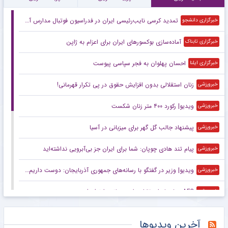
تمدید کرسی نایب‌رئیسی ایران در فدراسیون فوتبال مدارس آسیا
خبرگزاری دانشجو
آماده‌سازی بوکسورهای ایران برای اعزام به ژاپن
خبرگزاری تابناک
احسان پهلوان به فجر سپاسی پیوست
خبرگزاری ایلنا
زنان استقلالی بدون افزایش حقوق در پی تکرار قهرمانی!
خبرورزشی
ویدیو| رکورد ۴۰۰ متر زنان شکست
خبرورزشی
پیشنهاد جالب گل گهر برای میزبانی در آسیا
خبرورزشی
پیام تند هادی چوپان: شما برای ایران جز بی‌آبرویی نداشته‌اید
خبرورزشی
ویدیو| وزیر در گفتگو با رسانه‌های جمهوری آذربایجان: دوست داریم تیم‌های ملی دو کشور بازی برگزار کنند
خبرورزشی
AFC پیشنهاد استقلال برای میزبانی را نپذیرفت
خبرورزشی
مربیان ایرانی حتما این چند سطر را بخوانند/ نسخه جهانی برای نجات فوتبال ایران!
خبرگزاری تابناک
آخرین ویدیوها