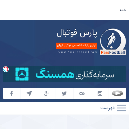
خانه
پارس فوتبال
اولین پایگاه تخصصی فوتبال ایران
www.ParsFootball.com
پارس
فوتبال