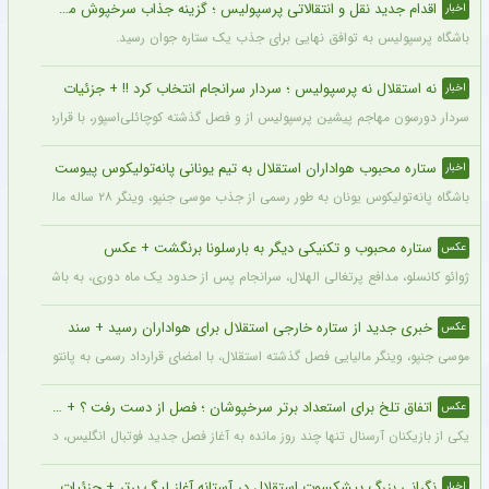
اقدام جدید نقل و انتقالاتی پرسپولیس ؛ گزینه جذاب سرخپوش می شود؟
اخبار
باشگاه پرسپولیس به توافق نهایی برای جذب یک ستاره جوان رسید.
نه استقلال نه پرسپولیس ؛ سردار سرانجام انتخاب کرد !! + جزئیات
اخبار
سردار دورسون مهاجم پیشین پرسپولیس از و فصل گذشته کوچائلی‌اسپور، با قراردادی یک‌سا
ستاره محبوب هواداران استقلال به تیم یونانی پانه‌تولیکوس پیوست
اخبار
باشگاه پانه‌تولیکوس یونان به طور رسمی از جذب موسی جنپو، وینگر ۲۸ ساله مالیایی سابق استقلال، با قراردادی دو ساله خبر داد.
ستاره محبوب و تکنیکی دیگر به بارسلونا برنگشت + عکس
عکس
ژوائو کانسلو، مدافع پرتغالی الهلال، سرانجام پس از حدود یک ماه دوری، به باشگاه عربست
خبری جدید از ستاره خارجی استقلال برای هواداران رسید + سند
عکس
موسی جنپو، وینگر مالیایی فصل گذشته استقلال، با امضای قرارداد رسمی به پانتولیکوس یونا
اتفاق تلخ برای استعداد برتر سرخپوشان ؛ فصل از دست رفت ؟ + عکس
عکس
یکی از بازیکنان آرسنال تنها چند روز مانده به آغاز فصل جدید فوتبال انگلیس، دچار مصد
نگرانی بزرگ پیشکسوت استقلال در آستانه آغاز لیگ برتر + جزئیات
اخبار