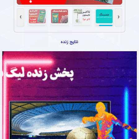
›
‹
نتایج زنده