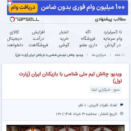
مطالب پیشنهادی
تا 3میلیارد
اگه
اعتبار
افزایش
کالای
وام سرمایه
فروشگاه
خرید
درآمـد
دیجیتال
در گردش
داری عضو
گوشی
فروشگاهت
دلخواهت
فروشندگان
فروشندگان
بگیر
رو تضمین
رو قسطی
خانه
خبرگزاری ها
ویدیو: چالش تیم ملی شناسی با بازیکنان ایران (پارت اول)
=>
دیجی پی
همین
کن
بخر
فروشگاهت
شو 3
حالا
درخواست
رو ثبت
میلیارد وام
درخواست
اعتبار بده
ویدیو: چالش تیم ملی شناسی با بازیکنان ایران (پارت
کن
بگیر
اعتبار بده
اول)
منبع : خبرگزاری ایلنا
تعداد نظرات کاربران :
۰ نظر
تاریخ انتشار : سه‌شنبه ۱۹ خرداد ۱۴۰۵ | ۱:۳۰