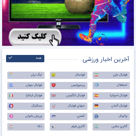
آخرین اخبار ورزشی
همه
فوتبال ملی
فوتسال
لیگ برتر
استقلال
پرسپولیس
فوتبال جهان
فوتبال اسپانیا
فوتبال انگلیس
فوتبال ایتالیا
فوتبال آلمان
منهای فوتبال
بسکتبال
والیبال
کشتی
ورزش بانوان
گالری عکس
گالری فیلم
دکه