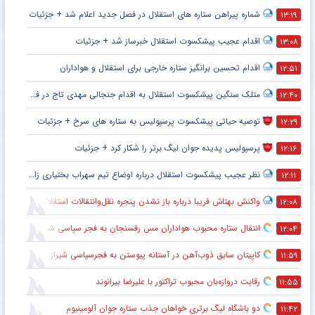
شماره پیراهن ستاره های استقلال در فصل جدید اعلام شد + جزئیات
۱۳:۱۹
اقدام عجیب پیشکسوت استقلال خبرساز شد + جزئیات
۱۳:۰۸
اقدام تحسین برانگیز ستاره خارجی برای استقلال و هواداران
۱۲:۵۱
متلک سنگین پیشکسوت استقلال به اقدام جنجالی مهدی تاج در فدراسیون فوتبال
۱۲:۴۰
توصیه حیاتی پیشکسوت پرسپولیس به ستاره های سرخ + جزئیات
۱۲:۲۹
پرسپولیس پدیده جوان لیگ برتر را شکار کرد + جزئیات
۱۲:۱۶
نظر عجیب پیشکسوت استقلال درباره اوضاع تیم سهراب بختیاری زاده + جزئیات
۱۲:۱۱
واکنش بهتاش فریبا درباره باز نشدن پنجره نقل‌وانتقالات استقلال
۱۲:۰۸
انتقال ستاره محبوب هواداران مس رفسنجان به فجر سپاسی شیراز
۱۲:۰۴
کاپیتان سابق ذوب‌آهن در آستانه پیوستن به فجرسپاسی شیراز
۱۱:۵۹
رقابت دروازه‌بان محبوب تراکتور با علیرضا بیرانوند
۱۱:۵۵
دو باشگاه لیگ برتری خواهان جذب ستاره جوان آلومینیوم
۱۱:۴۲