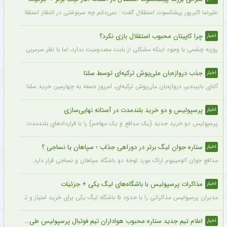
علیرضا اکبرپور پیشکسوت استقلال گفت : نمی‌دانم چه سرنوشتی در انتظار استقلال است، 
چرا کاپیتان محبوب استقلال بازی نکرد؟
اخبار
روزبه چشمی با وجود اینکه مشکلی از بابت مصدومیت ندارد، اما با نظر سرمربی استقلال در
جذب دروازه‌بان ملی‌پوش ترکیه‌ای توسط سلتا
اخبار
آلتای باییندیر، دروازه‌بان ملی‌پوش ترکیه‌ای، امرروز جمعه به چهارمین خرید سلتا برای فصل ۲۷-۲۰۲۶ تبدیل شد.
پرسپولیس و دو خرید بلندمدت در آستانه نهایی‌سازی
اخبار
پرسپولیس دو خرید جدید (یک مدافع و یک مهاجم) را با قراردادهای بلندمدت نهایی کرده و ا
ستاره جوان لیگ برتر در دوراهی جذاب ؛ سپاهان یا نساجی ؟
اخبار
مدافع جوان آلومینیوم اراک مورد توجه دو باشگاه سپاهان و نساجی قرار دارد.
مذاکرات پرسپولیس با باشگاه‌های لیگ یکی + جزئیات
اخبار
مدیران پرسپولیس مذاکراتی را با حدود ۵ باشگاه لیگ یکی برای خرید امتیاز و تشکیل تیم «ب» آغاز کرده‌اند.
اعلام تیم جدید ستاره محبوب هواداران تیم فوتبال پرسپولیس طی ۴۸ ساعت آینده
اخبار