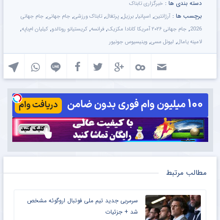
دسته بندی ها :
خبرگزاری تابناک
برچسب ها :
,
,
,
,
,
,
آرژانتین
اسپانیا
برزیل
پرتغال
تابناک ورزشی
جام جهانی
جام جهانی
,
,
,
,
,
2026
جام جهانی ۲۰۲۶ آمریکا کانادا مکزیک
فرانسه
کریستیانو رونالدو
کیلیان ام‌باپه
,
,
لامینه یامال
لیونل مسی
وینیسیوس جونیور
مطالب مرتبط
سرمربی جدید تیم ملی فوتبال اروگوئه مشخص
شد + جزئیات