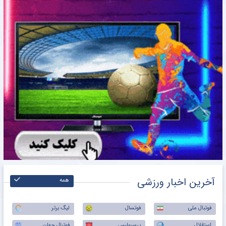
آخرین اخبار ورزشی
همه
فوتبال ملی
فوتسال
لیگ برتر
استقلال
پرسپولیس
فوتبال جهان