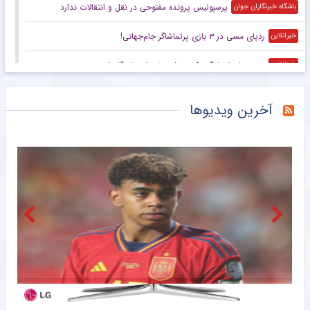
پرسپولیس پرونده مفتوحی در نقل و انتقالات ندارد
باشگاه خبرنگاران جوان
ردپای مسی در ۳ بازی پرتماشاگر جام‌جهانی!
خبرانلاین
تیم پرماجرای لیگ یک در شهر خودش ماندگار شد
خبرانلاین
رویارویی دوباره پرسپولیس و تراکتور؛ رقابت بر سر محمد قربانی
خبرورزشی
آخرین ویدیوها
جانشین رضاییان درخشید؛ دو پاس گل برای شروعی رویایی
خبرورزشی
داور لندنی برای رسیدگی به پرونده بیرانوند انتخاب شده است
باشگاه خبرنگاران جوان
دونده کرمانی با ۲ رکورد شکنی برترین ورزشکار جام شد
باشگاه خبرنگاران جوان
احتمال دوری چند هفته‌ای بازیکن مجارستانی پرسپولیس
باشگاه خبرنگاران جوان
پشت پرده غیبت یاغی جدید فوتبال در بازی‌های دوستانه
باشگاه خبرنگاران جوان