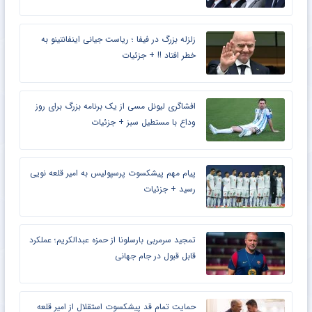
زلزله بزرگ در فیفا ؛ ریاست جیانی اینفانتینو به
خطر افتاد !! + جزئیات
افشاگری لیونل مسی از یک برنامه بزرگ برای روز
وداع با مستطیل سبز + جزئیات
پیام مهم پیشکسوت پرسپولیس به امیر قلعه نویی
رسید + جزئیات
تمجید سرمربی بارسلونا از حمزه عبدالکریم؛ عملکرد
قابل قبول در جام جهانی
حمایت تمام قد پیشکسوت استقلال از امیر قلعه