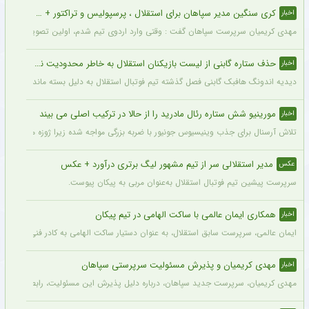
کری سنگین مدیر سپاهان برای استقلال ، پرسپولیس و تراکتور + جزئیات
اخبار
مهدی کریمیان سرپرست سپاهان گفت : وقتی وارد اردوی تیم شدم، اولین تصویری که در ذهنم
حذف ستاره گابنی از لیست بازیکنان استقلال به خاطر محدودیت نقل‌وانتقالاتی
اخبار
دیدیه اندونگ هافبک گابنی فصل گذشته تیم فوتبال استقلال به دلیل بسته ماندن پنجره نقل
مورینیو شش ستاره رئال مادرید را از حالا در ترکیب اصلی می بیند
اخبار
تلاش آرسنال برای جذب وینیسیوس جونیور با ضربه بزرگی مواجه شده زیرا ژوزه مورینیو او را یک بازیکن 
مدیر استقلالی سر از تیم مشهور لیگ برتری درآورد + عکس
عکس
سرپرست پیشین تیم فوتبال استقلال به‌عنوان مربی به پیکان پیوست.
همکاری ایمان عالمی با ساکت الهامی در تیم پیکان
اخبار
ایمان عالمی، سرپرست سابق استقلال، به عنوان دستیار ساکت الهامی به کادر فنی پیکان پ
مهدی کریمیان و پذیرش مسئولیت سرپرستی سپاهان
اخبار
مهدی کریمیان، سرپرست جدید سپاهان، درباره دلیل پذیرش این مسئولیت، رابطه قدیمی خو