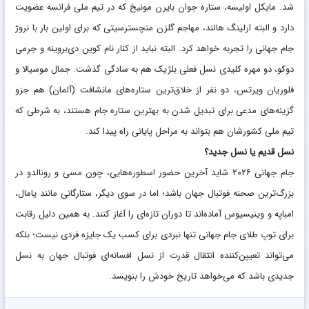
شد. مایکل اولیسه، ستاره جوان بایرن مونیخ که در تیم ملی فرانسه عضویت
دارد و البته ارلینگ هالند، مهاجم گلزن منچسترسیتی که برای اولین بار با نروژ
جام جهانی را تجربه خواهد کرد. البته نباید از کنار نام کوین دی‌بروینه و جرمی
دوکو، دو مهره کلیدی نسل فعلی بلژیک هم به سادگی گذشت. جمال موسیالا و
فلوریان ویرتس، دو نفر از خلاق‌ترین ستاره‌های مانشافت (آلمان) هم جزو
گزینه‌های مدعی برای تبدیل شدن به بهترین ستاره جام هستند، به شرطی که
تیم ملی کشورشان هم بتواند به مراحل پایانی راه پیدا کند.
نسل قدیم یا نسل جدید؟
جام جهانی ۲۰۲۶ شاید آخرین حضور اسطوره‌هایی، چون مسی و رونالدو در
بزرگ‌ترین صحنه فوتبال جهان باشد؛ اما در سوی دیگر، ستارگانی مانند یامال،
امباپه و وینیسیوس آماده‌اند تا دوران تازه‌ای را آغاز کنند. به همین دلیل رقابت
برای توپ طلای جام جهانی تنها نبردی برای کسب یک جایزه فردی نیست؛ بلکه
می‌تواند تعیین‌کننده انتقال قدرت از نسل افسانه‌ای فوتبال جهان به نسل
جدیدی باشد که می‌خواهد تاریخ خودش را بنویسد.