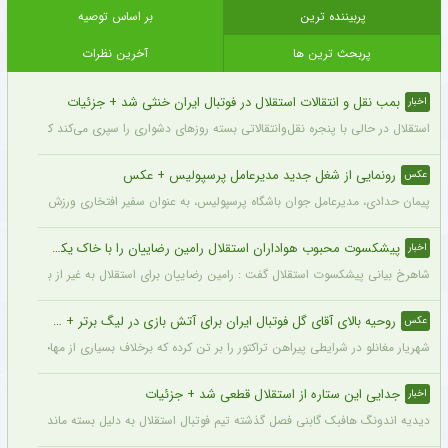
پربیننده ترین
بر اساس توصیه
پربحث ترین ها
آخرین نظرات
بمب نقل و انتقالات استقلال در فوتبال ایران خنثی شد + جزئیات
اخبار
استقلال در حالی با پنجره نقل‌وانتقالاتی بسته روزهای دشواری را سپری می‌کند که در همی
رونمایی از شغل جدید مدیرعامل پرسپولیس + عکس
عکس
پیمان حدادی، مدیرعامل جوان باشگاه پرسپولیس، به عنوان سفیر افتخاری ورزش چوگان ان
پیشکسوت محبوب هواداران استقلال رامین رضاییان را با خاک یکسان کرد + جزئیات
اخبار
شاهرخ بیانی پیشکسوت استقلال گفت : رامین رضاییان برای استقلال به غیر از بازار گرمی ک
روحیه بالای آقای گل فوتبال ایران برای آتش بازی در لیگ برتر + عکس
عکس
شهریار مغانلو در شرایطی پیراهن تراکتور را بر تن کرده که برخلاف بسیاری از مهاجمان نامدا
جدایی این ستاره از استقلال قطعی شد + جزئیات
اخبار
دیدیه اندونگ هافبک گابنی فصل گذشته تیم فوتبال استقلال به دلیل بسته ماندن پنجره نقل