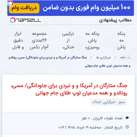
مطالب پیشنهادی
پنکه
پنکه مه
ترکیبی
مجموعه
ابزار
مه
پاش
از
۴۶عددی
دقیق
پاش
رومیزی،
خنکی،
آچار بکس
و قابل
دو
مخصوص
لطافت
با قیمت
اعتماد
خانه
خبرگزاری ها
جنگ ستارگان در آمریکا و و نبردی برای جاودانگی/ مسی، رونالدو
طبقه
گرمایی‌ها!!
هوا و
باورنکردنی!!
برای
شارژی،
و همه مدعیان توپ طلای جام جهانی
زیبایی
(فروصت
اندازه
برای
(قیمت
محدود)
گیری
زمان
باور
فشار
جنگ ستارگان در آمریکا و و نبردی برای جاودانگی/ مسی،
قعطی
نکردنی!)
خون
رونالدو و همه مدعیان توپ طلای جام جهانی
برق!!
در
خانه
منبع : خبرگزاری تابناک
(نصف
قیمت)
تعداد نظرات کاربران :
۰ نظر
تاریخ انتشار : سه‌شنبه ۱۹ خرداد ۱۴۰۵ | ۰:۱۳