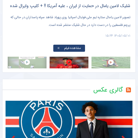
کلیپ دیده نشده از وحشت خنده دار برادر کوچک یامال از لولوی تیم ملی اسپانیا + سند
شلیک لامین یامال در حمایت از ایران ، علیه آمریکا !! + کلیپ وایرال شده
تصویر لامین یامال ستاره تیم ملی فوتبال اسپانیا روی پهپاد شاهد سپاه پاسداران در حالی که
پرچم فلسطین را در دست دارد در حال شلیک منتشر شده است.
دروا
۱۵:۰۱
۱۴۰۵/۰۵/۰۱ ۱۵:۲۴
مشاهده فیلم
گالری عکس