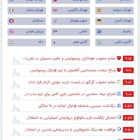
فوتبال اسپانیا
فوتبال انگلیس
فوتبال ایتالیا
فوتبال آلمان
منهای فوتبال
بسکتبال
والیبال
کشتی
ورزش بانوان
گالری عکس
گالری فیلم
دکه
ستاره محبوب هواداران پرسپولیس و تغییر مسیرش در نقل‌وانتقالات
۹:۱۵
وداع سخت محمدامین کاظمیان با تیم فوتبال پرسپولیس
۹:۱۱
ستاره محبوب گل‌گهر در لیست خرید مهدی تارتار قرار ندارد
۹:۰۶
اخراج میلاد محمدی در نخستین بازی کامل برای تیم جدیدش
۹:۰۰
درگذشت سرمربی باسابقه فوتبال ایتالیا در ۹۰ سالگی
۸:۵۷
احتمال بازگشت قریب‌الوقوع دروازه‌بان اسپانیایی به استقلال
۸:۵۳
موافقت هلدینگ خلیج‌فارس با مدیرعاملی متدین در استقلال
۸:۵۰