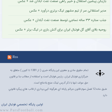
بازیکن پیشین استقلال و خیبر راهی صنعت نفت آبادان شد + عکس
مدیر استقلالی سر از تیم مشهور لیگ برتری درآورد + عکس
جذب ستاره ۳۳ ساله نساجی توسط صنعت نفت آبادان + عکس
روحیه بالای آقای گل فوتبال ایران برای آتش بازی در لیگ برتر + عکس
Rss
تمام حقوق مادی و معنوی این پایگاه خبری ( از 1381 تا کنون ) متعلق به
خبرگزاری فوتبال ایران ، پارس فوتبال است و استفاده از مطالب بنا بر قانون
حق مولف تنها با ذکر آدرس لینک منبع بلامانع است.
طـبق ماده 12 فصل سوم قانون جرائم رايانه اي هرگونه کپي برداري از قالب هاي پيگرد قانوني
دارد
اولين پايگاه تخصصي فوتبال ايران
www.ParsFootball.com