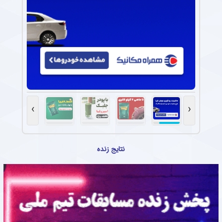
›
‹
نتایج زنده