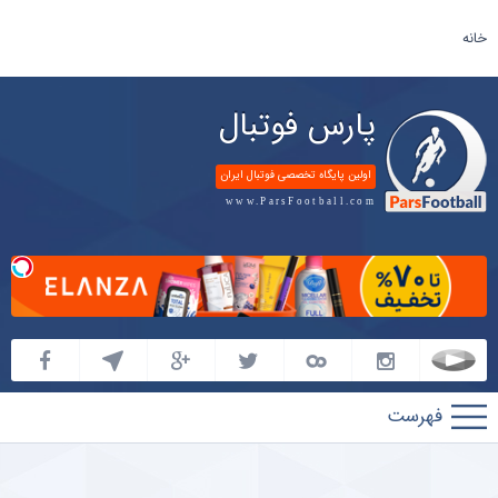
خانه
پارس فوتبال
اولین پایگاه تخصصی فوتبال ایران
www.ParsFootball.com
پارس
فوتبال