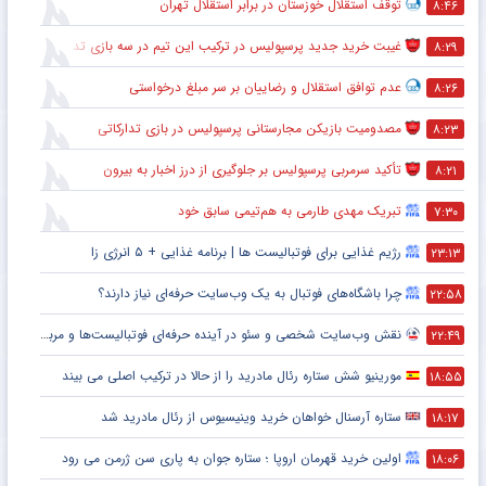
توقف استقلال خوزستان در برابر استقلال تهران
۸:۴۶
غیبت خرید جدید پرسپولیس در ترکیب این تیم در سه بازی تدارکاتی
۸:۲۹
عدم توافق استقلال و رضاییان بر سر مبلغ درخواستی
۸:۲۶
مصدومیت بازیکن مجارستانی پرسپولیس در بازی تدارکاتی
۸:۲۳
تأکید سرمربی پرسپولیس بر جلوگیری از درز اخبار به بیرون
۸:۲۱
تبریک مهدی طارمی به هم‌تیمی سابق خود
۷:۳۰
رژیم غذایی برای فوتبالیست ها | برنامه غذایی + ۵ انرژی زا
۲۳:۱۳
چرا باشگاه‌های فوتبال به یک وب‌سایت حرفه‌ای نیاز دارند؟
۲۲:۵۸
نقش وب‌سایت شخصی و سئو در آینده حرفه‌ای فوتبالیست‌ها و مربیان
۲۲:۴۹
مورینیو شش ستاره رئال مادرید را از حالا در ترکیب اصلی می بیند
۱۸:۵۵
ستاره آرسنال خواهان خرید وینیسیوس از رئال مادرید شد
۱۸:۱۷
اولین خرید قهرمان اروپا ؛ ستاره جوان به پاری سن ژرمن می رود
۱۸:۰۶