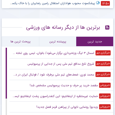
پیشکسوت محبوب هواداران استقلال رامین رضاییان را با خاک یکسان کرد + جزئیات
۱۶:۵۰
برترین ها از دیگر رسانه های ورزشی
جدید ترین
پربیننده ترین
پربحث ترین ها
امسال ۳ لیگ وزنه‌برداری برگزار می‌شود/ بانوان، تیمی روی تخته می‌روند
خبرگزاری مهر
شروع تلخ مدافع تیم ملی پس از جدایی از پرسپولیس
خبرگزاری مهر
محمد نوری: ضعف‌های تیم ملی برطرف شود / فوتبال ایران در دست دلال هاست
خبرگزاری مهر
مقصد خرید پر حرف و حدیث پرسپولیس مشخص شد!
خبرورزشی
حمایت غیرمنتظره از اینفانتینو؛ این کنفدراسیون پشتِ اینفانتینو ایستاد!
خبرورزشی
ویدیو| رونمایی ناپولی از پیراهن قرمز فصل جدید!
خبرورزشی