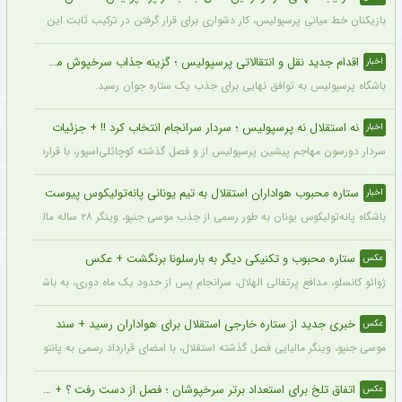
بازیکنان خط میانی پرسپولیس، کار دشواری برای قرار گرفتن در ترکیب ثابت این تیم خواه
اقدام جدید نقل و انتقالاتی پرسپولیس ؛ گزینه جذاب سرخپوش می شود؟
اخبار
باشگاه پرسپولیس به توافق نهایی برای جذب یک ستاره جوان رسید.
نه استقلال نه پرسپولیس ؛ سردار سرانجام انتخاب کرد !! + جزئیات
اخبار
سردار دورسون مهاجم پیشین پرسپولیس از و فصل گذشته کوچائلی‌اسپور، با قراردادی یک‌سا
ستاره محبوب هواداران استقلال به تیم یونانی پانه‌تولیکوس پیوست
اخبار
باشگاه پانه‌تولیکوس یونان به طور رسمی از جذب موسی جنپو، وینگر ۲۸ ساله مالیایی سابق استقلال، با قراردادی دو ساله خبر داد.
ستاره محبوب و تکنیکی دیگر به بارسلونا برنگشت + عکس
عکس
ژوائو کانسلو، مدافع پرتغالی الهلال، سرانجام پس از حدود یک ماه دوری، به باشگاه عربست
خبری جدید از ستاره خارجی استقلال برای هواداران رسید + سند
عکس
موسی جنپو، وینگر مالیایی فصل گذشته استقلال، با امضای قرارداد رسمی به پانتولیکوس یونا
اتفاق تلخ برای استعداد برتر سرخپوشان ؛ فصل از دست رفت ؟ + عکس
عکس