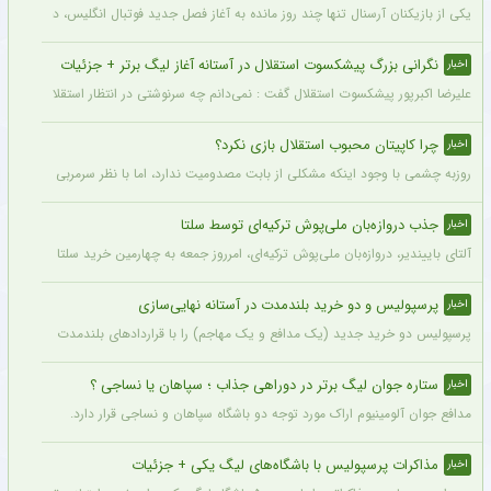
یکی از بازیکنان آرسنال تنها چند روز مانده به آغاز فصل جدید فوتبال انگلیس، دچار مصد
نگرانی بزرگ پیشکسوت استقلال در آستانه آغاز لیگ برتر + جزئیات
اخبار
علیرضا اکبرپور پیشکسوت استقلال گفت : نمی‌دانم چه سرنوشتی در انتظار استقلال است، 
چرا کاپیتان محبوب استقلال بازی نکرد؟
اخبار
روزبه چشمی با وجود اینکه مشکلی از بابت مصدومیت ندارد، اما با نظر سرمربی استقلال در
جذب دروازه‌بان ملی‌پوش ترکیه‌ای توسط سلتا
اخبار
آلتای باییندیر، دروازه‌بان ملی‌پوش ترکیه‌ای، امرروز جمعه به چهارمین خرید سلتا برای فصل ۲۷-۲۰۲۶ تبدیل شد.
پرسپولیس و دو خرید بلندمدت در آستانه نهایی‌سازی
اخبار
پرسپولیس دو خرید جدید (یک مدافع و یک مهاجم) را با قراردادهای بلندمدت نهایی کرده و ا
ستاره جوان لیگ برتر در دوراهی جذاب ؛ سپاهان یا نساجی ؟
اخبار
مدافع جوان آلومینیوم اراک مورد توجه دو باشگاه سپاهان و نساجی قرار دارد.
مذاکرات پرسپولیس با باشگاه‌های لیگ یکی + جزئیات
اخبار