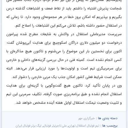
شجاعت پذیرش اشتباه را داشتم. باید از نقاط ضعف و اشتباهات گذشته درس
بگیریم و بپذیریم که امکان بروز خطا در هر مجموعه‌ای وجود دارد. تا زمانی که
در استقلال حضور داشته باشم، تلاش می‌کنم این اشتباهات را اصلاح کنم.
سرپرست مدیرعاملی استقلال در واکنش به شایعات مطرح شده پیرامون
درخواست دو میلیون دلاری دراگان اسکوچیچ برای هدایت آبی‌پوشان گفت:
اکنون برای نخستین بار این موضوع را می‌شنوم و تاکنون هیچ مذاکره‌ای با
کسی انجام نشده است. کمیته فنی در حال بررسی گزینه‌های داخلی و خارجی
برای سرمربیگری تیم است و اولویت‌ها را مورد ارزیابی قرار می‌دهد. البته
ممکن است شرایط فعلی کشور امکان جذب یک مربی خارجی را دشوار کند.
وی در پایان تأکید کرد: تاکنون هیچ گفت‌وگویی با گزینه‌ای برای هدایت
استقلال انجام نشده و طبق برنامه‌ریزی صورت گرفته، تکلیف سرمربی این تیم
و تثبیت وضعیت نیمکت استقلال اوایل هفته آینده مشخص خواهد شد.
دسته بندی ها :
خبرگزاری مهر
برچسب ها :
,
,
,
تیم فوتبال استقلال تهران
علی تاجرنیا
فوتبال
لیگ برتر فوتبال ایران