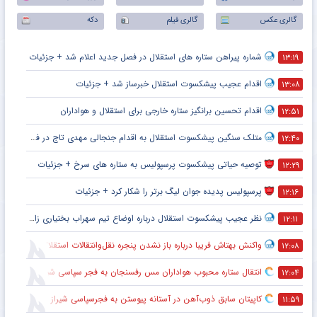
گالری عکس
گالری فیلم
دکه
شماره پیراهن ستاره های استقلال در فصل جدید اعلام شد + جزئیات
۱۳:۱۹
اقدام عجیب پیشکسوت استقلال خبرساز شد + جزئیات
۱۳:۰۸
اقدام تحسین برانگیز ستاره خارجی برای استقلال و هواداران
۱۲:۵۱
متلک سنگین پیشکسوت استقلال به اقدام جنجالی مهدی تاج در فدراسیون فوتبال
۱۲:۴۰
توصیه حیاتی پیشکسوت پرسپولیس به ستاره های سرخ + جزئیات
۱۲:۲۹
پرسپولیس پدیده جوان لیگ برتر را شکار کرد + جزئیات
۱۲:۱۶
نظر عجیب پیشکسوت استقلال درباره اوضاع تیم سهراب بختیاری زاده + جزئیات
۱۲:۱۱
واکنش بهتاش فریبا درباره باز نشدن پنجره نقل‌وانتقالات استقلال
۱۲:۰۸
انتقال ستاره محبوب هواداران مس رفسنجان به فجر سپاسی شیراز
۱۲:۰۴
کاپیتان سابق ذوب‌آهن در آستانه پیوستن به فجرسپاسی شیراز
۱۱:۵۹