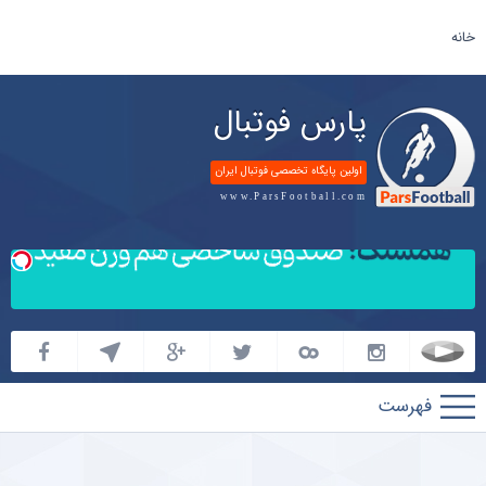
خانه
پارس فوتبال
اولین پایگاه تخصصی فوتبال ایران
www.ParsFootball.com
پارس
فوتبال