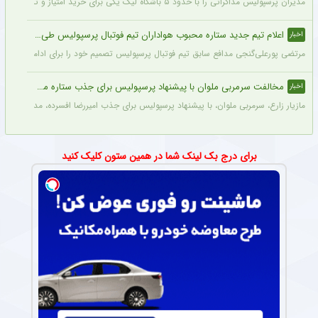
مدیران پرسپولیس مذاکراتی را با حدود ۵ باشگاه لیگ یکی برای خرید امتیاز و تشکیل تیم «ب» آغاز کرده‌اند.
اعلام تیم جدید ستاره محبوب هواداران تیم فوتبال پرسپولیس طی ۴۸ ساعت آینده
اخبار
مرتضی پورعلی‌گنجی مدافع سابق تیم فوتبال پرسپولیس تصمیم خود را برای ادامه فوتبال د
مخالفت سرمربی ملوان با پیشنهاد پرسپولیس برای جذب ستاره محبوبش
اخبار
مازیار زارع، سرمربی ملوان، با پیشنهاد پرسپولیس برای جذب امیررضا افسرده، مدافع این ت
برای درج بک لینک شما در همین ستون کلیک کنید