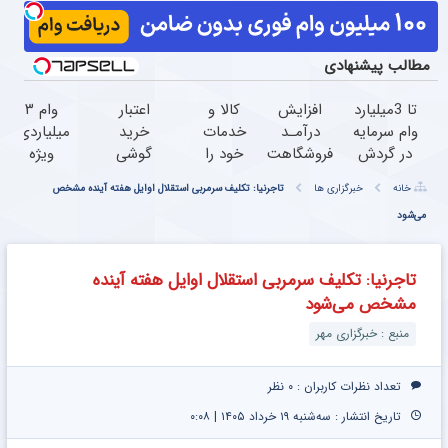
مطالب پیشنهادی
تا 3میلیارد
افزایش
کالا و
اعتبار
وام ۳
وام سرمایه
درآمـد
خدمات
خرید
میلیاردی،
در گردش
فروشگاهت
خود را
گوشی
ویژه
فروشندگان
رو تضمین
به
بگیر
صاحبان
خانه
خبرگزاری ها
تاجرنیا: تکلیف سرمربی استقلال اوایل هفته آینده مشخص
=>
کن
صورت
همین
فروشگاه‌های
می‌شود
فروشگاهت
اقساطی
حالا
آنلاین و
رو ثبت
بفروشید
درخواست
حضوری
کن
اعتبار بده
تاجرنیا: تکلیف سرمربی استقلال اوایل هفته آینده
مشخص می‌شود
منبع : خبرگزاری مهر
تعداد نظرات کاربران :
۰ نظر
تاریخ انتشار : سه‌شنبه ۱۹ خرداد ۱۴۰۵ | ۰:۰۸