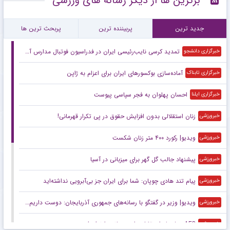
برترین ها از دیگر رسانه های ورزشی
جدید ترین
پربیننده ترین
پربحث ترین ها
تمدید کرسی نایب‌رئیسی ایران در فدراسیون فوتبال مدارس آسیا
خبرگزاری دانشجو
آماده‌سازی بوکسورهای ایران برای اعزام به ژاپن
خبرگزاری تابناک
احسان پهلوان به فجر سپاسی پیوست
خبرگزاری ایلنا
زنان استقلالی بدون افزایش حقوق در پی تکرار قهرمانی!
خبرورزشی
ویدیو| رکورد ۴۰۰ متر زنان شکست
خبرورزشی
پیشنهاد جالب گل گهر برای میزبانی در آسیا
خبرورزشی
پیام تند هادی چوپان: شما برای ایران جز بی‌آبرویی نداشته‌اید
خبرورزشی
ویدیو| وزیر در گفتگو با رسانه‌های جمهوری آذربایجان: دوست داریم تیم‌های ملی دو کشور بازی برگزار کنند
خبرورزشی
AFC پیشنهاد استقلال برای میزبانی را نپذیرفت
خبرورزشی