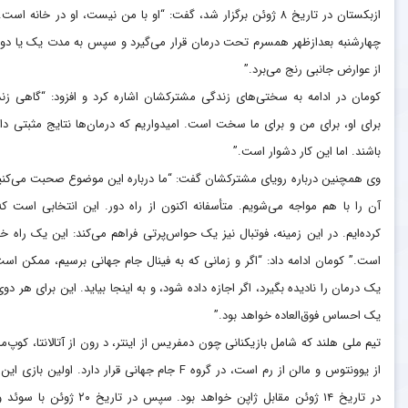
ازبکستان در تاریخ ۸ ژوئن برگزار شد، گفت: “او با من نیست، او در خانه است
چهارشنبه بعدازظهر همسرم تحت درمان قرار می‌گیرد و سپس به مدت یک یا دو 
از عوارض جانبی رنج می‌برد.”
کومان در ادامه به سختی‌های زندگی مشترکشان اشاره کرد و افزود: “گاهی زن
برای او، برای من و برای ما سخت است. امیدواریم که درمان‌ها نتایج مثبتی دا
باشند. اما این کار دشوار است.”
وی همچنین درباره رویای مشترکشان گفت: “ما درباره این موضوع صحبت می‌کنی
آن را با هم مواجه می‌شویم. متأسفانه اکنون از راه دور. این انتخابی است که
کرده‌ایم. در این زمینه، فوتبال نیز یک حواس‌پرتی فراهم می‌کند: این یک راه خ
است.” کومان ادامه داد: “اگر و زمانی که به فینال جام جهانی برسیم، ممکن است
یک درمان را نادیده بگیرد، اگر اجازه داده شود، و به اینجا بیاید. این برای هر دوی
یک احساس فوق‌العاده خواهد بود.”
تیم ملی هلند که شامل بازیکنانی چون دمفریس از اینتر، د رون از آتالانتا، کوپ‌مای
از یوونتوس و مالن از رم است، در گروه F جام جهانی قرار دارد. اولین بازی 
در تاریخ ۱۴ ژوئن مقابل ژاپن خواهد بود. سپس در تاریخ ۲۰ ژوئن