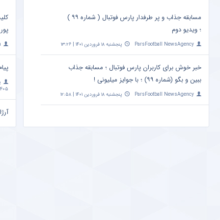
مسابقه جذاب و پر طرفدار پارس فوتبال ( شماره ۹۹ )
کلی
؛ ویدیو دوم
پور
ParsFootball NewsAgency
پنجشنبه ۱۸ فروردین ۱۴۰۱ | ۱۳:۲۶
a
خبر خوش برای کاربران پارس فوتبال ؛ مسابقه جذاب
پیام
ببین و بگو (شماره ۹۹) ؛ با جوایز میلیونی !
پ
۴۰۵ | ۱۰:۰۹
ParsFootball NewsAgency
پنجشنبه ۱۸ فروردین ۱۴۰۱ | ۱۲:۵۸
آرژا
امشب ساعت 
a
مهم
+ ع
پ
اردیبهشت 
تاثی