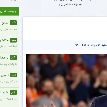
مراجعه حضوری
پربیننده ترین
مدافع ۲۱ ساله با قد ۱۹۵ سانتی‌متر به پرسپولیس ملحق شد + عکس
عکس
محمدمهدی زارع، مدافع ۲۱ ساله با قد ۱۹۵ سانتی‌متر، با مبلغ ۸۰۰ 
واکنش مع
عکس
۱۴ | ۲۳:۰۴
ابوالفضل جلال
از جانش
عکس
با پایان پروند
تصویر صم
عکس
در تمرین دیروز
۱۰ روز تا شروع لیگ؛ پرسپولیس با نقایص اساسی در ترکیب + عکس
عکس
در فاصله ۱۰ روز تا شروع رقابتهای فصل جدید فوتبال ایران، پرسپولیس پنج جای خالی در فهرست بزرگسالان خود می‌بیند و البته نقایصی که در صورت عدم تکمیل تیم، میتواند آسیب بزرگی را در طول فصل به این تیم بزند. سرخپوشان در این پنجره نقل و انتقالات ۸ خرید را انجام دادند اما باتوجه به ضعف اسکواد فصل گذشته و همچنین کنار گذاشتن شش بازیکن، همچنان چند پست در تیم پرسپولیس خالی است.