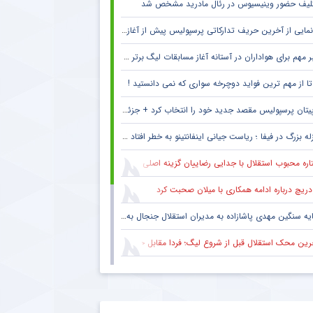
لیف حضور وینیسیوس در رئال مادرید مشخص شد
مایی از آخرین حریف تدارکاتی پرسپولیس پیش از آغاز لیگ برتر
 مهم برای هواداران در آستانه آغاز مسابقات لیگ برتر + جزئیات
پیتان پرسپولیس مقصد جدید خود را انتخاب کرد + جزئیات
له بزرگ در فیفا ؛ ریاست جیانی اینفانتینو به خطر افتاد !! + جزئیات
ره محبوب استقلال با جدایی رضاییان گزینه اصلی دفاع راست این تیم
دریچ درباره ادامه همکاری با میلان صحبت کرد
یه سنگین مهدی پاشازاده به مدیران استقلال جنجال به پا کرد
ین محک استقلال قبل از شروع لیگ؛ فردا مقابل حریف تدارکاتی
حال سنگین تیم مطرح عربی به پرسپولیس و مهدی تارتار
ع همکاری باشگاه استقلال با رامین رضاییان