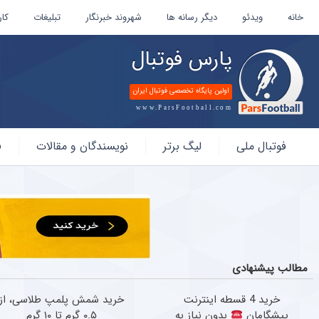
خانه
ویدئو
دیگر رسانه ها
شهروند خبرنگار
تبلیغات
کار
پارس فوتبال
اولین پایگاه تخصصی فوتبال ایران
www.ParsFootball.com
پارس
فوتبال ملی
لیگ برتر
نویسندگان و مقالات
ف
فوتبال
مطالب پیشنهادی
خرید 4 قسطه اینترنت
خرید شمش پلمپ طلاسی، از
پیشگامان
بدون نیاز به
۰.۵ گرم تا ۱۰ گرم