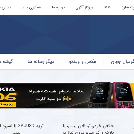
ت شارژ
RSS
رپرتاژ آگهی
درباره ما
همکاری با ما
تماس با
وتبال جهان
عکس و ویدئو
دیگر رسانه ها
گیشه م
خلافی خودروتو الان ببین، با
ترید XAUUSD با اسپ
پلاک و کد ملی، بدون نیاز به
پیپ