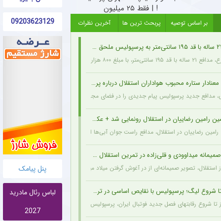
! | فقط ۲۵ میلیون
09203623129
بر اساس توصیه
پربحث ترین ها
آخرین نظرات
هزار دلار از اخمت گروژنی به پرسپولیس پیوست.
نادار ستاره محبوب هواداران استقلال درباره پرسپولیس + عکس
ی، مدافع جدید پرسپولیس پیام جدیدی را در فضای مجازی به اشتراک گذاشت: تمام قلبم برا
ین رامین رضاییان در استقلال رونمایی شد + عکس
ه رامین رضاییان در استقلال، مدافع راست جوان آبی‌ها انگیزه بیشتری برای شروع فصل پیدا کر
یمانه میداوودی و قلی‌زاده در تمرین استقلال + عکس
پنل پیامک
 استقلال، تصویر صمیمانه‌ای از در آغوش گرفتن میلاد میداوودی (مربی مهاجمان) و اسماعیل قل
لباس رئال مادرید
2027