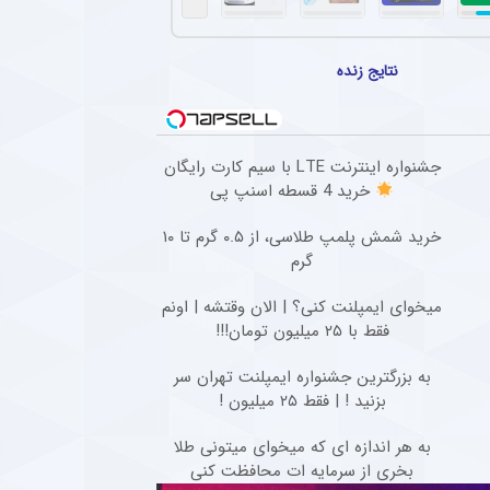
نگین تیم مطرح عربی به پرسپولیس و مهدی تارتار
 تقابل با پرسپولیس جا زد و حاضر به مسابقه نشد.
نتایج زنده
انی پیشنهاد باشگاه پرسپولیس را نپذیرفت
 کرد در فوتبال ایران فقط برای استقلال بازی خواهد کرد.
بازگشت ستاره گابنی به استقلال افزایش یافت
جشنواره اینترنت LTE با سیم کارت رایگان
خرید 4 قسطه اسنپ پی
واهد و قرائن پیداست، دیدیه اندونگ در مسیر بازگشت به استقلال قرار دارد.
خرید شمش پلمپ طلاسی، از ۰.۵ گرم تا ۱۰
تیم امید پرسپولیس کار خود را به صورت رسمی در این باشگاه آغاز کرد + عکس
گرم
هافبک سابق پرسپولیس، به عنوان دستیار بهار عبدی در کادر مربیگری تیم امید پرسپولیس 
میخوای ایمپلنت کنی؟ | الان وقتشه | اونم
فقط با ۲۵ میلیون تومان!!!
به بزرگترین جشنواره ایمپلنت تهران سر
بزنید ! | فقط ۲۵ میلیون !
به هر اندازه ای که میخوای میتونی طلا
بخری از سرمایه ات محافظت کنی