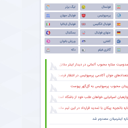
فوتسال
لیگ برتر
پرسپولیس
فوتبال جهان
فوتبال انگلیس
فوتبال ایتالیا
منهای فوتبال
بسکتبال
کشتی
ورزش بانوان
گالری فیلم
دکه
دومیت ستاره محبوب آلمانی در دیدار اینتر مقابل میلان
عدادهای جوان آکادمی پرسپولیس در انتظار فرصت در ترکیب اصلی
پیتان محبوب پرسپولیس به گل‌گهر پیوست
وازهبان اسپانیایی خواهان طلب خود از باشگاه استقلال شد
ره باتجربه پیکان با تمدید قرارداد در این تیم ماند
اره اینترمیلان مصدوم شد