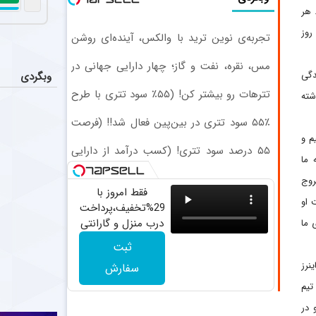
ضدحال س
اخبار
. هر
العربی کویت از
روز
تجربه‌ی نوین ترید با والکس، آینده‌ای روشن
در انتظار شماست
یاسر آس
اخبار
مس، نقره، نفت و گاز؛ چهار دارایی جهانی در
پرسپولیس پیشنهادی ۱.۷ تا ۲ میلیون دلاری به یاسر آسانی، وینگر استقلال، ارائه کرد، اما او نپذیرفت. آسانی تأکید
دگی
وبگردی
یک سبد
تترهات رو بیشتر کن! (۵۵٪ سود تتری با طرح
شته
احتمال 
اخبار
ویژه بیت‌پین)
۵۵٪ سود تتری در بین‌پین فعال شد!! (فرصت
آن طور که از ش
محدود ثبت‌نام)
م و
۵۵ درصد سود تتری! (کسب درآمد از دارایی
مربی جدید 
عکس
 ما
تتری)
محسن مسلمان، 
روج
فقط امروز با
 او
29%تخفیف،پرداخت
درب منزل و گارانتی
 ما
تعویض چراغ 40
ثبت
وات بخر
نرز
سفارش
این تیم
 با سوئد و در