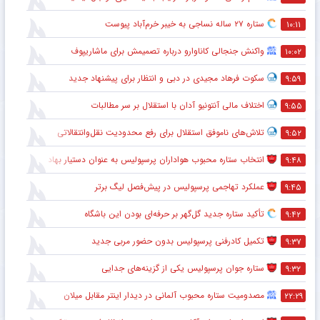
ستاره ۲۷ ساله نساجی به خیبر خرم‌آباد پیوست
۱۰:۱۱
واکنش جنجالی کاناوارو درباره تصمیمش برای ماشاریپوف
۱۰:۰۲
سکوت فرهاد مجیدی در دبی و انتظار برای پیشنهاد جدید
۹:۵۹
اختلاف مالی آنتونیو آدان با استقلال بر سر مطالبات
۹:۵۵
تلاش‌های ناموفق استقلال برای رفع محدودیت نقل‌وانتقالاتی
۹:۵۲
انتخاب ستاره محبوب هواداران پرسپولیس به عنوان دستیار بهادر عبدی
۹:۴۸
عملکرد تهاجمی پرسپولیس در پیش‌فصل لیگ برتر
۹:۴۵
تأکید ستاره جدید گل‌گهر بر حرفه‌ای بودن این باشگاه
۹:۴۲
تکمیل کادرفنی پرسپولیس بدون حضور مربی جدید
۹:۳۷
ستاره جوان پرسپولیس یکی از گزینه‌های جدایی
۹:۳۲
مصدومیت ستاره محبوب آلمانی در دیدار اینتر مقابل میلان
۲۲:۲۹