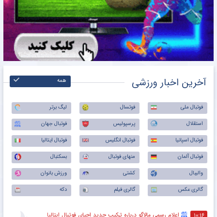
آخرین اخبار ورزشی
همه
فوتبال ملی
فوتسال
لیگ برتر
استقلال
پرسپولیس
فوتبال جهان
فوتبال اسپانیا
فوتبال انگلیس
فوتبال ایتالیا
فوتبال آلمان
منهای فوتبال
بسکتبال
والیبال
کشتی
ورزش بانوان
گالری عکس
گالری فیلم
دکه
اعلام رسمی مالاگو درباره ترکیب جدید احیای فوتبال ایتالیا
۱۰:۱۶