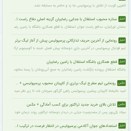
العربی کویت از تقابل با پرسپولیس جا زد و حاضر به مسابقه نشد.
ستاره محبوب استقلال با جدایی رضاییان گزینه اصلی دفاع راست این تیم
اخبار
سامان تورانیان، مدافع راست جوان استقلال، با قطع همکاری باشگاه با رامین رضاییان، شا
رونمایی از آخرین حریف تدارکاتی پرسپولیس پیش از آغاز لیگ برتر
اخبار
تیم فوتبال پرسپولیس در آخرین بازی دوستانه پیش فصل، شنبه با آلومینیوم اراک دیدار می‌
قطع همکاری باشگاه استقلال با رامین رضاییان
اخبار
باشگاه استقلال پرونده بازگشت رامین رضائیان به جمع آبی‌پوشان را رسما مختومه اعلام کرد
رونمایی تیم مطرح لیگ برتری از کاپیتان محبوب پرسپولیسی + سند
عکس
امید عالیشاه کاپیتان پیشین پرسپولیس راهی گل‌گهر سیرجان شد تا زیر نظر سیدمهدی رحمت
تلاش بالای خرید جدید تراکتور برای کسب آمادگی + عکس
عکس
میلاد زکی‌پور پس از مصدومیت جزئی در دیدار دوستانه تراکتور، روند درمان خود را پشت 
استعدادهای جوان آکادمی پرسپولیس در انتظار فرصت در ترکیب اصلی
اخبار