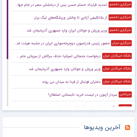
تمدید قرارداد حسام حسن پس از درخشش مصر در جام جهانی
خبرگزاری دانشجو
از بلاتکلیفی آزادی تا چالش ورزشگاه‌های لیگ برتر
خبرگزاری دانشجو
وزیر ورزش و جوانان ایران وارد جمهوری آذربایجان شد
خبرگزاری دانشجو
حضور رئیس فدراسیون دوچرخه‌سواری ایران در جلسه هیئت اجرایی کنفدراسیون آسیا
خبرگزاری میزان
درخواست جنجالی اسپانیا؛ حذف مراکش از میزبانی جام جهانی ۲۰۳۰ کلید خورد
باشگاه خبرنگاران جوان
وزیر ورزش و جوانان وارد جمهوری آذربایجان شد
باشگاه خبرنگاران جوان
دختران فوتبال از فردا به میدان می روند
باشگاه خبرنگاران جوان
سردار آزمون در لیست خرید تابستانی استقلال!
خبرانلاین
بازگشت ستاره خارجی استقلال منتفی شد
خبرانلاین
پایان ماجرای اندونگ و استقلال؛ هافبک گابنی برنمی‌گردد
خبرورزشی
آخرین ویدیوها
ویدیو| تمرین رئال مادرید با حضور تازه واردها
خبرورزشی