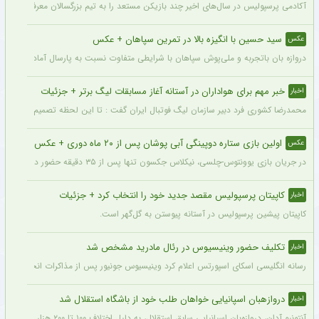
آکادمی پرسپولیس در سال‌های اخیر چند بازیکن مستعد را به تیم بزرگسالان معرفی کرده، ا
سید حسین با انگیزه بالا در تمرین سپاهان + عکس
عکس
دروازه بان باتجربه و ملی‌پوش سپاهان با شرایطی متفاوت نسبت به پارسال آماده شروع لی
خبر مهم برای هواداران در آستانه آغاز مسابقات لیگ برتر + جزئیات
اخبار
محمدرضا کشوری فرد دبیر سازمان لیگ فوتبال ایران گفت : تا این لحظه تصمیم بر این بوده
اولین بازی ستاره دوپینگی آبی پوشان پس از ۲۰ ماه دوری + عکس
عکس
در جریان بازی یوونتوس-چلسی، نیکلاس جکسون تنها پس از ۳۵ دقیقه حضور در زمین تعویض شد و در همین مسابقه میخایلو مودریک نخستین بازی خود را پس از ۲۰ ماه برای چلسی انجام داد.
کاپیتان پرسپولیس مقصد جدید خود را انتخاب کرد + جزئیات
اخبار
کاپیتان پیشین پرسپولیس در آستانه پیوستن به گل‌گهر است.
تکلیف حضور وینیسیوس در رئال مادرید مشخص شد
اخبار
رسانه انگلیسی اسکای اسپورتس اعلام کرد وینیسیوس جونیور پس از مذاکرات انجام شده با م
دروازهبان اسپانیایی خواهان طلب خود از باشگاه استقلال شد
اخبار
آنتونیو آدان، دروازه‌بان اسپانیایی سابق استقلال، به دلیل اختلاف ۱۰۰ تا ۲۰۰ هزار یورویی در مطالبات خود، قصد شکایت از باشگاه را دارد.