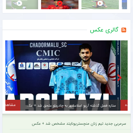
گالری عکس
مشاهده
ستاره فصل گذشته آریو اسلامشهر به چادرملو ملحق شد + عکس
سرمربی جدید تیم زنان منچستریونایتد مشخص شد + عکس