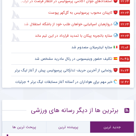
استعدادهای جوان آکادمی پرسپولیس در انتظار فرصت در ترکیب اصلی
۲۲:۲۴
کاپیتان محبوب پرسپولیس به گل‌گهر پیوست
۲۲:۲۴
دروازهبان اسپانیایی خواهان طلب خود از باشگاه استقلال شد
۲۲:۲۴
ستاره باتجربه پیکان با تمدید قرارداد در این تیم ماند
۲۲:۲۴
ستاره اینترمیلان مصدوم شد
۲۱:۰۶
تکلیف حضور وینیسیوس در رئال مادرید مشخص شد
۲۰:۴۵
رونمایی از آخرین حریف تدارکاتی پرسپولیس پیش از آغاز لیگ برتر
۲۰:۲۴
خبر مهم برای هواداران در آستانه آغاز مسابقات لیگ برتر + جزئیات
۱۷:۴۲
برترین ها از دیگر رسانه های ورزشی
جدید ترین
پربیننده ترین
پربحث ترین ها