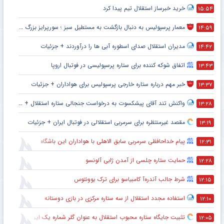
خرید خبرساز استقلال تیم پیدا کرد
۱۵:۵۴
معمار پرسپولیس به دنبال بازگشت به مستطیل سبز ؛ سورپرایز بزرگ در راه است ؟ + جزئیات
۱۴:۵۹
مدیران استقلال صدای اسطوره آبی ها را درآوردند + جزئیات
۱۴:۴۲
اتفاق شوکه کننده برای ستاره پرسپولیسی در فوتبال اروپا
۱۳:۴۳
خبر مهم درباره ستاره خارجی پرسپولیس برای هواداران + جزئیات
۱۳:۳۷
واکنش تند آقای پیشکسوت به درخواست جنجالی ستاره استقلال + جزئیات
۱۳:۲۸
مقصد غیرمنتظره برای سرمربی استقلالی در فوتبال ایران + جزئیات
۱۳:۱۹
پیام خداحافظی سرمربی سابق الاهلی با هواداران این باشگاه
۱۲:۳۱
حمایت ستاره چلسی از آمدن ژابی آلونسو
۱۲:۲۸
شرط جالب آندره‌آ کامبیاسو برای ترک یوونتوس
۱۲:۱۵
استفاده مجدد استقلال از سه ستاره مرکزی در بازی دوستانه
۱۲:۱۰
تثبیت جایگاه ستاره محبوب استقلال به عنوان گلر شماره یک این تیم برای شروع لیگ
۱۲:۰۵