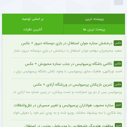
پربیننده ترین
بر اساس توصیه
پربحث ترین ها
آخرین نظرات
درخشش ستاره جوان استقلال در بازی دوستانه دیروز + عکس
عکس
سعید سحرخیزان مهاجم جوان استقلال با درخشش در بازی دوستانه دیروز، نشان داد آماد
ناکامی باشگاه پرسپولیس در جذب ستاره محبوبش + عکس
عکس
احمد نوراللهی، هافبک سابق پرسپولیس، با وجود تلاش باشگاه پرسپولیس برای بازگشت او، 
تمرین بازیکنان پرسپولیس در ورزشگاه آزادی + عکس
عکس
پرسپولیس پس از دو روز استراحت و تست پزشکی، در زمین شماره سه آزادی تمرین کرد.
ستاره محبوب هواداران پرسپولیس و تغییر مسیرش در نقل‌وانتقالات
اخبار
رضا شکاری با سه پیشنهاد مختلف روبرو شده و به زودی تیم خود را معرفی خواهد کرد.
موافقت هلدینگ خلیج‌فارس با مدیرعاملی متدین در استقلال
اخبار