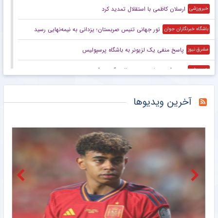
ارسلان کاظمی با استقلال تمدید کرد
خبرورزشی
تور جهانی تنیس صربستان؛ یزدانی به نیمه‌نهایی رسید
باشگاه خبرنگاران جوان
پاسخ منفی یک لزیونر به باشگاه پرسپولیس
مشرق نیوز
ویدیو| پرسپولیس روی حالت آپدیت!
خبرورزشی
تصمیم نهایی برای گزینه جذاب پرسپولیس
خبرورزشی
آخرین ویدیوها
استقلال برای بازی نخست درخواست داد
خبرورزشی
ویدیو| رونمایی غازی‌آنتپ از مهاجم جدیدش سردار دورسون
خبرورزشی
اسطوره‌های پرسپولیس و استقلال در خارج از ایران به هم رسیدند +عکس
خبرورزشی
اتفاق تلخ برای خرید جدید نساجی؛ فصل از دست رفت؟
خبرورزشی
تلاش پزشکان استقلال برای رساندن چشمی به هفته اول لیگ برتر
مشرق نیوز