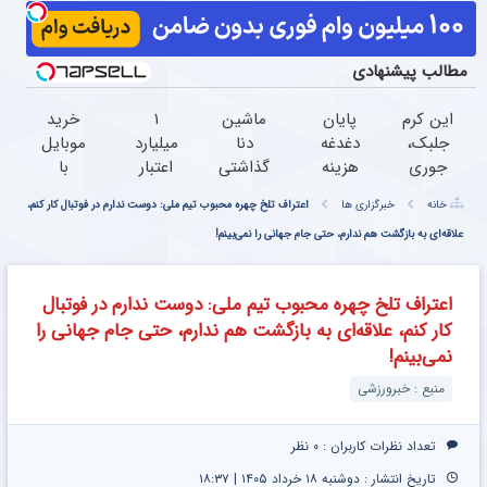
مطالب پیشنهادی
این کرم
پایان
ماشین
۱
خرید
جلبک،
دغدغه
دنا
میلیارد
موبایل
جوری
هزینه
گذاشتی
اعتبار
با
چروکاتو
های
برای
خرید
اسنپ
خانه
خبرگزاری ها
اعتراف تلخ چهره محبوب تیم ملی: دوست ندارم در فوتبال کار کنم،
صاف
دندان
فروش؟
طلا |
پی |
میکنه
پزشکی
با
علاقه‌ای به بازگشت هم ندارم، حتی جام جهانی را نمی‌بینم!
بدون
در ۴
که انگار
با پک
خودرو45
ضامن
قسط
بوتاکس
سفید
راحت
و چک
بدون
اعتراف تلخ چهره محبوب تیم ملی: دوست ندارم در فوتبال
کردی!
کننده
بفروش
سود و
کار کنم، علاقه‌ای به بازگشت هم ندارم، حتی جام جهانی را
(تخفیف
خانگی
کارمزد!
نمی‌بینم!
ویژه)
منبع : خبرورزشی
تعداد نظرات کاربران :
۰ نظر
تاریخ انتشار : دوشنبه ۱۸ خرداد ۱۴۰۵ | ۱۸:۳۷