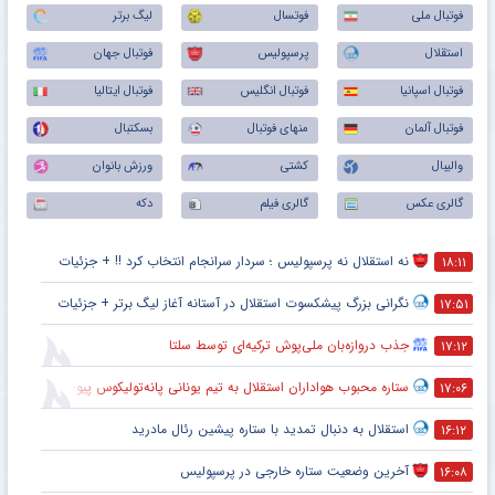
فوتبال ملی
فوتسال
لیگ برتر
استقلال
پرسپولیس
فوتبال جهان
فوتبال اسپانیا
فوتبال انگلیس
فوتبال ایتالیا
فوتبال آلمان
منهای فوتبال
بسکتبال
والیبال
کشتی
ورزش بانوان
گالری عکس
گالری فیلم
دکه
نه استقلال نه پرسپولیس ؛ سردار سرانجام انتخاب کرد !! + جزئیات
۱۸:۱۱
نگرانی بزرگ پیشکسوت استقلال در آستانه آغاز لیگ برتر + جزئیات
۱۷:۵۱
جذب دروازه‌بان ملی‌پوش ترکیه‌ای توسط سلتا
۱۷:۱۲
ستاره محبوب هواداران استقلال به تیم یونانی پانه‌تولیکوس پیوست
۱۷:۰۶
استقلال به دنبال تمدید با ستاره پیشین رئال مادرید
۱۶:۱۲
آخرین وضعیت ستاره خارجی در پرسپولیس
۱۶:۰۸