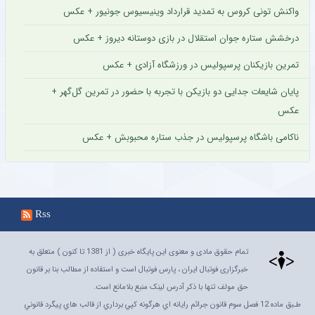
واکنش تونی کروس به تمدید قرارداد وینیسیوس جونیور + عکس
درخشش ستاره جوان استقلال در بازی دوستانه دیروز + عکس
تمرین بازیکنان پرسپولیس در ورزشگاه آزادی + عکس
پایان شایعات جدایی دو بازیکن با تجربه با حضور در تمرین گل‌گهر +
عکس
ناکامی باشگاه پرسپولیس در جذب ستاره محبوبش + عکس
Rss
تمام حقوق مادی و معنوی این پایگاه خبری ( از 1381 تا کنون ) متعلق به
خبرگزاری فوتبال ایران ، پارس فوتبال است و استفاده از مطالب بنا بر قانون
حق مولف تنها با ذکر آدرس لینک منبع بلامانع است.
طـبق ماده 12 فصل سوم قانون جرائم رايانه اي هرگونه کپي برداري از قالب هاي پيگرد قانوني