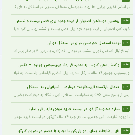
بر اساس آخرین پیگیری‌ها روند مدیرعاملی مصطفی متدین در استقلال به طور کامل طی شد
رونمایی ذوب‌آهن اصفهان از کیت جدید برای فصل بیست و ششم + عکس
عکس
ذوب‌آهن اصفهان از کیت جدید خود برای فصل بیست و ششم رونمایی کرد. طراحی پیراهن با
توقف استقلال خوزستان در برابر استقلال تهران
اخبار
تیم فوتبال استقلال تهران امشب در دیداری تدارکاتی، با برتری ۳ بر صفر برابر استقلال خوزستان، با دبل سعید سحرخیزان و گل یاسر آسانی پیروز شد.
واکنش تونی کروس به تمدید قرارداد وینیسیوس جونیور + عکس
عکس
وینیسیوس جونیور ۲۶ ساله با رئال مادرید برای امضای قراردادی بلندمدت به توافق رسید که او را تا سال ۲۰۳۲ در سانتیاگو برنابئو نگه خواهد داشت و به شایعات درباره احتمال جدایی‌اش از این باشگاه پایان می‌دهد.
احتمال بازگشت قریب‌الوقوع دروازه‌بان اسپانیایی به استقلال
اخبار
پس از پاسخ منفی CAS به درخواست استقلال، این باشگاه به درخواست بختیاری‌زاده قصد دارد قرارداد آنتونیو آدان، دروازه‌بان اسپانیایی فصل گذشته، را تمدید کند.
ستاره محبوب گل‌گهر در لیست خرید مهدی تارتار قرار ندارد
اخبار
با وجود شایعات، امیر جعفری، مدافع چپ ۲۴ ساله گل‌گهر، در لیست خرید مهدی تارتار قرار ندارد.
پایان شایعات جدایی دو بازیکن با تجربه با حضور در تمرین گل‌گهر + عکس
عکس