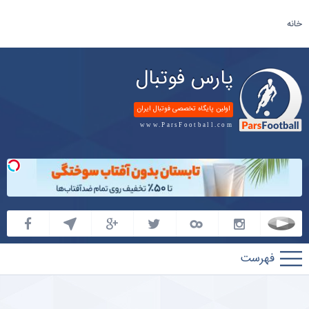
خانه
پارس فوتبال
اولین پایگاه تخصصی فوتبال ایران
www.ParsFootball.com
پارس
فوتبال