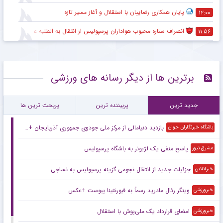
پایان همکاری رضاییان با استقلال و آغاز مسیر تازه
۱۲:۰۰
انصراف ستاره محبوب هواداران پرسپولیس از انتقال به الطلبه عراق
۱۱:۵۶
برترین ها از دیگر رسانه های ورزشی
جدید ترین
پربیننده ترین
پربحث ترین ها
بازدید دنیامالی از مرکز ملی جودوی جمهوری آذربایجان + فیلم
باشگاه خبرنگاران جوان
پاسخ منفی یک لژیونر به باشگاه پرسپولیس
مشرق نیوز
جزئیات جدید از انتقال نجومی گزینه پرسپولیس به نساجی
خبرانلاین
وینگر رئال مادرید رسماً به فیورنتینا پیوست +عکس
خبرورزشی
امضای قرارداد یک ملی‌پوش با استقلال
خبرورزشی