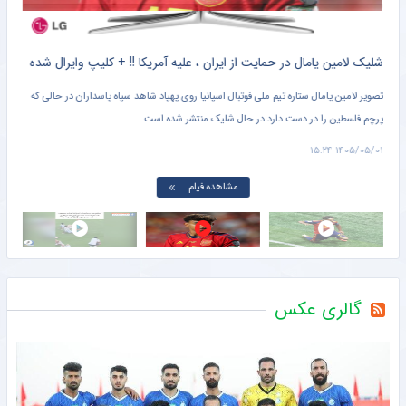
کلیپ دیده نشده از وحشت خنده دار برادر کوچک یامال از لولوی تیم ملی اسپانیا + سند
شلیک لامین یامال در حمایت از ایران ، علیه آمریکا !! + کلیپ وایرال شده
تصویر لامین یامال ستاره تیم ملی فوتبال اسپانیا روی پهپاد شاهد سپاه پاسداران در حالی که
پرچم فلسطین را در دست دارد در حال شلیک منتشر شده است.
دروا
۱۵:۰۱
۱۴۰۵/۰۵/۰۱ ۱۵:۲۴
مشاهده فیلم
گالری عکس