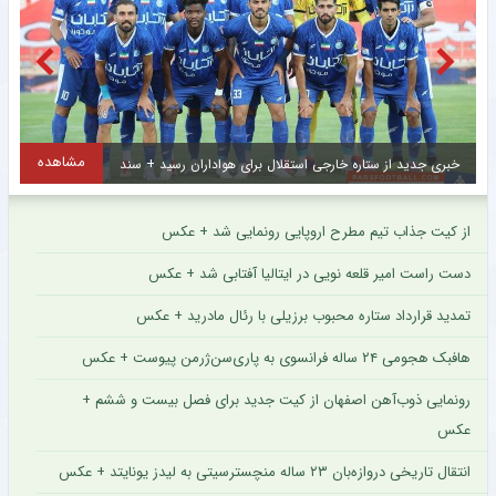
مشاهده
خبری جدید از ستاره خارجی استقلال برای هواداران رسید + سند
ا
از کیت جذاب تیم مطرح اروپایی رونمایی شد + عکس
دست راست امیر قلعه نویی در ایتالیا آفتابی شد + عکس
تمدید قرارداد ستاره محبوب برزیلی با رئال مادرید + عکس
هافبک هجومی ۲۴ ساله فرانسوی به پاری‌سن‌ژرمن پیوست + عکس
رونمایی ذوب‌آهن اصفهان از کیت جدید برای فصل بیست و ششم +
عکس
انتقال تاریخی دروازه‌بان ۲۳ ساله منچسترسیتی به لیدز یونایتد + عکس