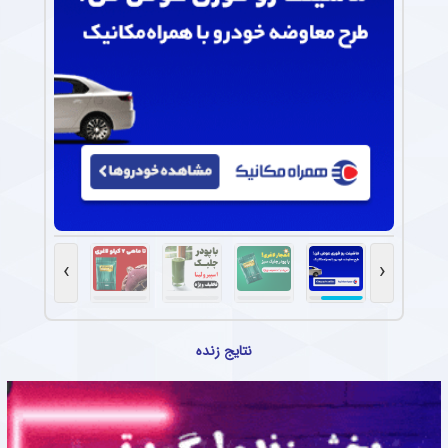
›
‹
نتایج زنده