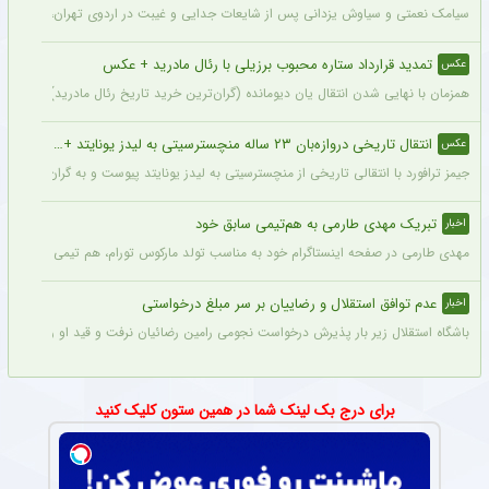
سیامک نعمتی و سیاوش یزدانی پس از شایعات جدایی و غیبت در اردوی تهران، دیروز در ت
تمدید قرارداد ستاره محبوب برزیلی با رئال مادرید + عکس
عکس
همزمان با نهایی شدن انتقال یان دیومانده (گران‌ترین خرید تاریخ رئال مادرید)، تمدید قرارداد وینیسیو
انتقال تاریخی دروازه‌بان ۲۳ ساله منچسترسیتی به لیدز یونایتد + عکس
عکس
جیمز ترافورد با انتقالی تاریخی از منچسترسیتی به لیدز یونایتد پیوست و به گران‌ترین خر
تبریک مهدی طارمی به هم‌تیمی سابق خود
اخبار
مهدی طارمی در صفحه اینستاگرام خود به مناسب تولد مارکوس تورام، هم تیمی سابق خود در 
عدم توافق استقلال و رضاییان بر سر مبلغ درخواستی
اخبار
باشگاه استقلال زیر بار پذیرش درخواست نجومی رامین رضائیان نرفت و قید او را زد تا کار
برای درج بک لینک شما در همین ستون کلیک کنید