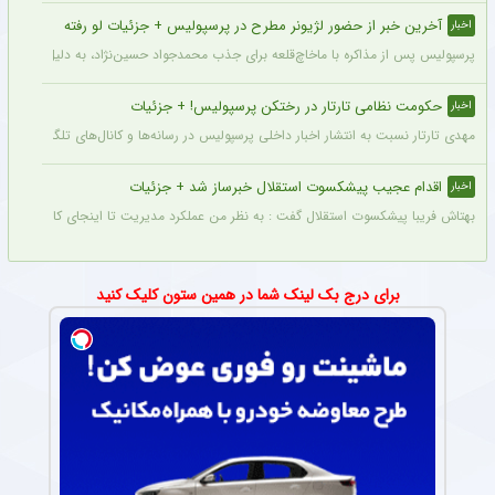
آخرین خبر از حضور لژیونر مطرح در پرسپولیس + جزئیات لو رفته
اخبار
پرسپولیس پس از مذاکره با ماخاچ‌قلعه برای جذب محمدجواد حسین‌نژاد، به دلیل رقم رضای
حکومت نظامی تارتار در رختکن پرسپولیس! + جزئیات
اخبار
مهدی تارتار نسبت به انتشار اخبار داخلی پرسپولیس در رسانه‌ها و کانال‌های تلگرامی عصبا
اقدام عجیب پیشکسوت استقلال خبرساز شد + جزئیات
اخبار
بهتاش فریبا پیشکسوت استقلال گفت : به نظر من عملکرد مدیریت تا اینجای کار قابل قبول 
برای درج بک لینک شما در همین ستون کلیک کنید