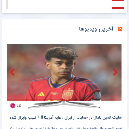
عکس| شماره رامین رضاییان در استقلال مصادره شد!
خبرانلاین
عکس| عجیب ترین جام قهرمانی که دیده‌اید!
خبرانلاین
آخرین ویدیوها
ورزشگاه آزادی یک سال دیگر هم نمی‌رسد؛ بچه‌ها متشکریم/ روزنامه خبرورزشی یکشنبه را ببینید
خبرورزشی
گزارش میدانی خبرنگار مهر از صد و شصت و یکمین حضور مردم آستانه
خبرگزاری مهر
حماسه مردم زاهدان در صد و شصتمین شب دلدادگی
خبرگزاری مهر
صد و شصت و یکمین شب تجمعات مردم کرج
خبرگزاری مهر
قرار صد و شصت و یکم مردم لنگرود در میدان
خبرگزاری مهر
کلیپ دیده نشده از وحشت خنده دار برادر کوچک یامال از لولوی تیم ملی اسپانیا + سند
شلیک لامین یامال در حمایت از ایران ، علیه آمریکا !! + کلیپ وایرال شده
تصویر لامین یامال ستاره تیم ملی فوتبال اسپانیا روی پهپاد شاهد سپاه پاسداران در حالی که