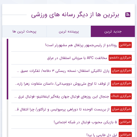
برترین ها از دیگر رسانه های ورزشی
جدید ترین
پربیننده ترین
پربحث ترین ها
رونالدو از رئیس‌جمهور پرتغال هم مشهورتر است!
خبرانلاین
مخالفت AFC با میزبانی استقلال در عراق
خبرگزاری دانشجو
پازل تاکتیکی استقلال؛ نسخه ریسکی ۳ دفاعه/ تفکرات عمیق سهراب با اسکواد کم‌عمق
خبرگزاری میزان
از توقف تا اوجِ ملی‌پوش دوومیدانی/ داستان متفاوت زهرا زارعی در آستانه ناگویا
خبرگزاری میزان
جنجال این روزهای فوتبال جهان یقه‌گیر اینفانتینو؛ فوتبال غرق در اقتصاد
خبرگزاری تابناک
از بن‌بست الوحده تا دوراهی پرسپولیس و تراکتور/ چرا انتقال قربانی در هاله‌ای از ابهام است؟
خبرگزاری میزان
۵ بازیکن محبوب فوتبال در شبکه اجتماعی!
خبرانلاین
لیل دل طارمی را برد!
خبرانلاین