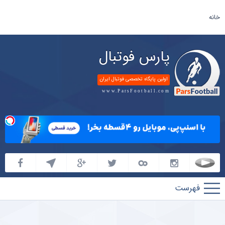
خانه
پارس فوتبال
اولین پایگاه تخصصی فوتبال ایران
www.ParsFootball.com
پارس
فوتبال