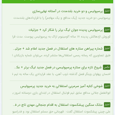
پرسپولیس و دو خرید بلندمدت در آستانه نهایی‌سازی
اخبار
پرسپولیس دو خرید جدید (یک مدافع و یک مهاجم) را با قراردادهای بلندمدت نهایی کرده و ا
پرسپولیس پدیده جوان لیگ برتر را شکار کرد + جزئیات
اخبار
کوروش اژدهاکش پدیده ۱۸ ساله آلومینیوم اراک به پرسپولیس پیوست. مدت قرارداد اژدهاکش با پرسپولیس به مدت ۴ سال است.
شماره پیراهن ستاره های استقلال در فصل جدید اعلام شد + جزئیات
اخبار
طبق تصاویری که رسانه رسمی استقلالی‌ها منتشر کرده، می‌توان شماره بازیکنان این تیم ر
شروع تازه برای ستاره پرسپولیسی در فصل جدید لیگ برتر + عکس
عکس
احسان پهلوان وینگر فصل گذشته ذوب آهن، با عقد قراردادی یک ساله به تیم فجر شهید
شوخی کنایه آمیز سرمربی استقلالی به خرید جدید پرسپولیس
اخبار
ابوالفضل جلالی مدافع سابق تیم فوتبال استقلال در ابتدای بازی دوستانه امروز با آلومینی
متلک سنگین پیشکسوت استقلال به اقدام جنجالی مهدی تاج در فدراسیون فوتبال
اخبار
علی چینی پیشکسوت استقلال گفت : قهرمانی حق مسلم استقلال بود و فدراسیون باید آن را اع