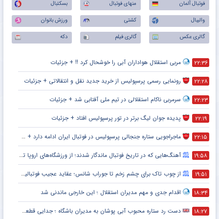
فوتبال آلمان
منهای فوتبال
بسکتبال
والیبال
کشتی
ورزش بانوان
گالری عکس
گالری فیلم
دکه
مربی استقلال هواداران آبی را خوشحال کرد !! + جزئیات
۲۲:۳۶
رونمایی رسمی پرسپولیس از خرید جدید نقل و انتقالاتی + جزئیات
۲۲:۲۸
سرمربی ناکام استقلالی در تیم ملی آفتابی شد + جزئیات
۲۲:۲۳
پدیده جوان لیگ برتر در تور پرسپولیس افتاد + جزئیات
۲۲:۱۹
ماجراجویی ستاره جنجالی پرسپولیس در فوتبال ایران ادامه دارد + جزئیات
۲۲:۱۵
آهنگ‌هایی که در تاریخ فوتبال ماندگار شدند؛ از ورزشگاه‌های اروپا تا جام جهانی
۱۹:۵۸
از چوب تاک برای چشم زخم تا جوراب شانس؛ عقاید عجیب فوتبالیست‌ها!
۱۹:۵۱
اقدام جدی و مهم مدیران استقلال ؛ این خارجی ماندنی شد
۱۸:۳۴
دست رد ستاره محبوب آبی پوشان به مدیران باشگاه ؛ جدایی قطعی است !
۱۸:۲۷