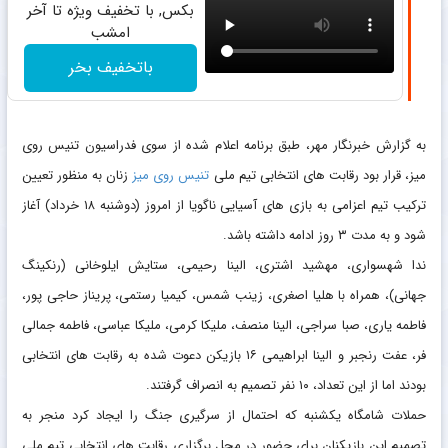
بکس, با تخفیف ویژه تا آخر
امشب
باتخفیف بخر
به گزارش خبرنگار مهر، طبق برنامه اعلام شده از سوی فدراسیون تنیس روی
میز، قرار بود رقابت های انتخابی تیم ملی
تنیس روی میز
زنان به منظور تعیین
ترکیب تیم اعزامی به بازی های آسیایی ناگویا از امروز (دوشنبه ۱۸ خرداد) آغاز
شود و به مدت ۳ روز ادامه داشته باشد.
ندا شهسواری، مهشید اشتری، الینا رحیمی، ستایش ایلوخانی (رنکینگ
جهانی)، همراه با هلیا اصغری، زینب شمس، کیمیا رستمی، پریناز حاجی پور،
فاطمه یاری، صبا سراجی، الینا منصف، ملیکا کرمی، ملیکا عباسی، فاطمه جمالی
فر، عفت رنجبر و الینا ابراهیمی ۱۶ بازیکن دعوت شده به رقابت های انتخابی
بودند اما از این تعداد، ۱۰ نفر تصمیم به انصراف گرفتند.
حملات شامگاه یکشنبه که احتمال از سرگیری جنگ را ایجاد کرد منجر به
تصمیم این بازیکنان برای حضور در محل برگزاری رقابت های انتخابی تیم ملی