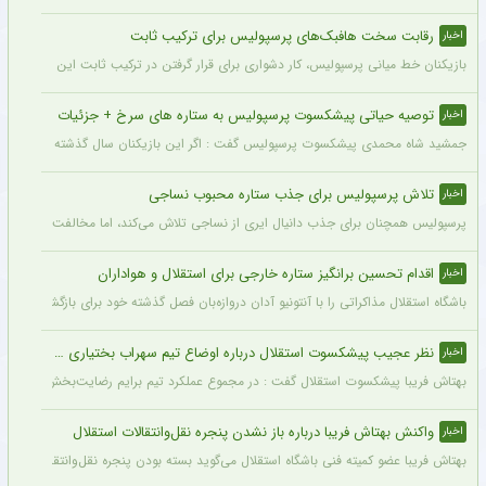
رقابت سخت هافبک‌های پرسپولیس برای ترکیب ثابت
اخبار
بازیکنان خط میانی پرسپولیس، کار دشواری برای قرار گرفتن در ترکیب ثابت این تیم خواه
توصیه حیاتی پیشکسوت پرسپولیس به ستاره های سرخ + جزئیات
اخبار
جمشید شاه محمدی پیشکسوت پرسپولیس گفت : اگر این بازیکنان سال گذشته و سال‌های قبل 
تلاش پرسپولیس برای جذب ستاره محبوب نساجی
اخبار
پرسپولیس همچنان برای جذب دانیال ایری از نساجی تلاش می‌کند، اما مخالفت نساجی 
اقدام تحسین برانگیز ستاره خارجی برای استقلال و هواداران
اخبار
باشگاه استقلال مذاکراتی را با آنتونیو آدان دروازه‌بان فصل گذشته خود برای بازگشت یه این
نظر عجیب پیشکسوت استقلال درباره اوضاع تیم سهراب بختیاری زاده + جزئیات
اخبار
بهتاش فریبا پیشکسوت استقلال گفت : در مجموع عملکرد تیم برایم رضایت‌بخش بود. بازیک
واکنش بهتاش فریبا درباره باز نشدن پنجره نقل‌وانتقالات استقلال
اخبار
بهتاش فریبا عضو کمیته فنی باشگاه استقلال می‌گوید بسته بودن پنجره نقل‌وانتقالاتی ا