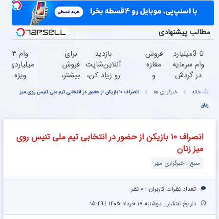
مطالب پیشنهادی
تا 3میلیارد
فروش
بازدید
برای
وام ۳
وام سرمایه
مغازه
آنلاین‌شاپت
فروش
میلیاردی،
در گردش
و
رو زیاد کن،
بیشتر،
ویژه
فروشندگان
آنلاین
بازدید بالاتر
همین
صاحبان
خانه
خبرگزاری ها
انصراف ۱۰ بازیکن از حضور در انتخابی تیم ملی تنیس روی میز
=>
شاپ
= درآمد
حالا
فروشگاه‌های
زنان
فروشگاهت
خودت
بیشتر
اقدام
آنلاین و
رو ثبت
رو بالا
کن (
حضوری
کن
ببر
ثبت
انصراف ۱۰ بازیکن از حضور در انتخابی تیم ملی تنیس روی
نام
میز زنان
کن )
منبع : خبرگزاری مهر
تعداد نظرات کاربران :
۰ نظر
تاریخ انتشار : دوشنبه ۱۸ خرداد ۱۴۰۵ | ۱۵:۴۹