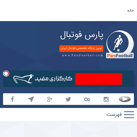
خانه
پارس فوتبال
اولین پایگاه تخصصی فوتبال ایران
www.ParsFootball.com
پارس
فوتبال