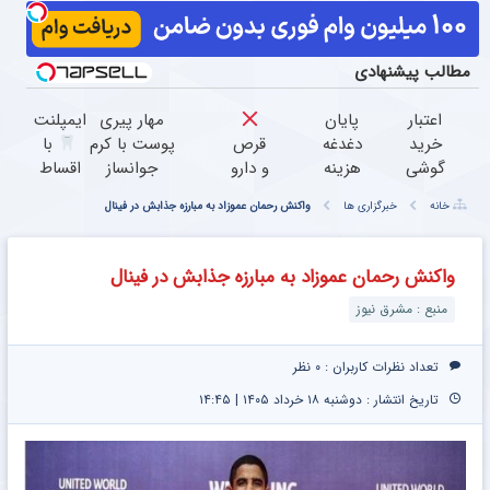
مطالب پیشنهادی
اعتبار
پایان
مهار پیری
ایمپلنت
خرید
دغدغه
قرص‌
پوست با کرم
با
گوشی
هزینه
و دارو
جوانساز
اقساط
بگیر
های
نخور
پوست
12
خانه
خبرگزاری ها
واکنش رحمان عموزاد به مبارزه جذابش در فینال
همین
دندان
آلمانی(تخفیف
ماهه
حالا
پزشکی
درمان
ویژه تا
ضمانت
درخواست
با پک
زانودرد
امشب)
15 ساله
واکنش رحمان عموزاد به مبارزه جذابش در فینال
اعتبار بده
سفید
بدون
منبع : مشرق نیوز
کننده
قرص
خانگی
تعداد نظرات کاربران :
۰ نظر
تاریخ انتشار : دوشنبه ۱۸ خرداد ۱۴۰۵ | ۱۴:۴۵