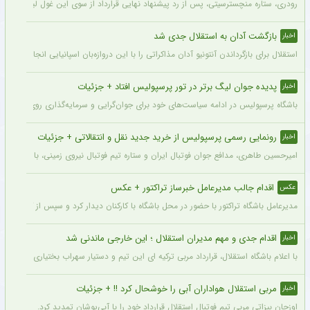
رودری، ستاره منچسترسیتی، پس از رد پیشنهاد نهایی قرارداد از سوی این غول لیگ برتری،
بازگشت آدان به استقلال جدی شد
اخبار
استقلال برای بازگرداندن آنتونیو آدان مذاکراتی را با این دروازه‌بان اسپانیایی انجام داده و قرار است مذاکرات اوایل هفته نهایی شود. آدان
پدیده جوان لیگ برتر در تور پرسپولیس افتاد + جزئیات
اخبار
باشگاه پرسپولیس در ادامه سیاست‌های خود برای جوان‌گرایی و سرمایه‌گذاری روی استعدادهای آینده فوتبال ایران، ک
رونمایی رسمی پرسپولیس از خرید جدید نقل و انتقالاتی + جزئیات
اخبار
امیرحسین طاهری، مدافع جوان فوتبال ایران و ستاره تیم فوتبال نیروی زمینی، با قرارداد
اقدام جالب مدیرعامل خبرساز تراکتور + عکس
عکس
مدیرعامل باشگاه تراکتور با حضور در محل باشگاه با کارکنان دیدار کرد و سپس از کمپ تمری
اقدام جدی و مهم مدیران استقلال ؛ این خارجی ماندنی شد
اخبار
با اعلام باشگاه استقلال، قرارداد مربی ترکیه ای این تیم و دستیار سهراب بختیاری زاده تمد
مربی استقلال هواداران آبی را خوشحال کرد !! + جزئیات
اخبار
اوزجان بیزاتی مربی تیم فوتبال استقلال قرارداد خود را با آبی‌پوشان تمدید کرد.