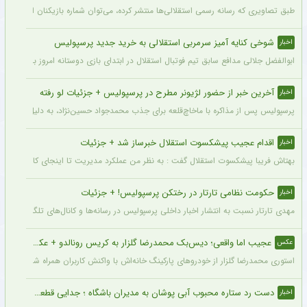
طبق تصاویری که رسانه رسمی استقلالی‌ها منتشر کرده، می‌توان شماره بازیکنان این تیم ر
شوخی کنایه آمیز سرمربی استقلالی به خرید جدید پرسپولیس
اخبار
ابوالفضل جلالی مدافع سابق تیم فوتبال استقلال در ابتدای بازی دوستانه امروز با آلومینی
آخرین خبر از حضور لژیونر مطرح در پرسپولیس + جزئیات لو رفته
اخبار
پرسپولیس پس از مذاکره با ماخاچ‌قلعه برای جذب محمدجواد حسین‌نژاد، به دلیل رقم رضای
اقدام عجیب پیشکسوت استقلال خبرساز شد + جزئیات
اخبار
بهتاش فریبا پیشکسوت استقلال گفت : به نظر من عملکرد مدیریت تا اینجای کار قابل قبول 
حکومت نظامی تارتار در رختکن پرسپولیس! + جزئیات
اخبار
مهدی تارتار نسبت به انتشار اخبار داخلی پرسپولیس در رسانه‌ها و کانال‌های تلگرامی عصبا
عجیب اما واقعی؛ دیس‌بک محمدرضا گلزار به کریس رونالدو + عکس
عکس
استوری محمدرضا گلزار از خودروهای پارکینگ خانه‌اش با واکنش کاربران همراه شده و برخی 
دست رد ستاره محبوب آبی پوشان به مدیران باشگاه ؛ جدایی قطعی است !
اخبار