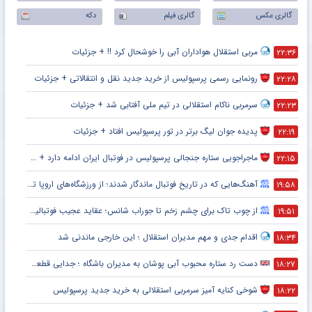
گالری عکس
گالری فیلم
دکه
مربی استقلال هواداران آبی را خوشحال کرد !! + جزئیات
۲۲:۳۶
رونمایی رسمی پرسپولیس از خرید جدید نقل و انتقالاتی + جزئیات
۲۲:۲۸
سرمربی ناکام استقلالی در تیم ملی آفتابی شد + جزئیات
۲۲:۲۳
پدیده جوان لیگ برتر در تور پرسپولیس افتاد + جزئیات
۲۲:۱۹
ماجراجویی ستاره جنجالی پرسپولیس در فوتبال ایران ادامه دارد + جزئیات
۲۲:۱۵
آهنگ‌هایی که در تاریخ فوتبال ماندگار شدند؛ از ورزشگاه‌های اروپا تا جام جهانی
۱۹:۵۸
از چوب تاک برای چشم زخم تا جوراب شانس؛ عقاید عجیب فوتبالیست‌ها!
۱۹:۵۱
اقدام جدی و مهم مدیران استقلال ؛ این خارجی ماندنی شد
۱۸:۳۴
دست رد ستاره محبوب آبی پوشان به مدیران باشگاه ؛ جدایی قطعی است !
۱۸:۲۷
شوخی کنایه آمیز سرمربی استقلالی به خرید جدید پرسپولیس
۱۸:۲۲