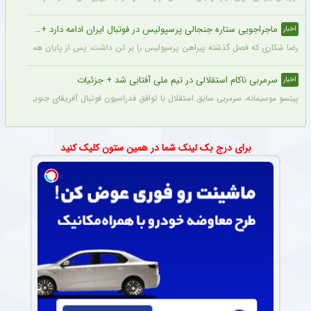
ماجراجویی ستاره جنجالی پرسپولیس در فوتبال ایران ادامه دارد + جزئیات
اخبار
رضا شکاری که فصل گذشته پیراهن پرسپولیس را بر تن داشت، پس از پایان همکاری با این
سرمربی ناکام استقلالی در تیم ملی آفتابی شد + جزئیات
اخبار
پیتسو موسیمانه، سرمربی سابق استقلال با توافق فدراسیون فوتبال آفریقای جنوبی به‌عنو
برای درج بک لینک شما در همین ستون کلیک کنید