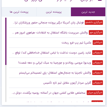
جدید ترین
پربیننده ترین
پربحث ترین ها
فوتبال زنان آمریکا درگیر پرونده جنجالی حضور ورزشکاران تراجنسیتی
خبرگزاری دانشجو
واکنش سرپرست باشگاه استقلال به انتقادات؛ هیاهوی امروز هم می‌گذرد!
خبرگزاری مهر
عکس| تیم پپ فرو ریخت
خبرانلاین
شاید رامین دوست نداشت با لباس استقلال خداحافظی کند/ توقع چندانی از این استقلال نداریم/ این پنجره بسته حاصل شوک‌های مدیریتی است
خبرورزشی
ویدیو| عروسی رونالدو و جورجینا به سبک ایرانی و دهه شصت!
خبرورزشی
واکنش تاجرنیا به جنجال‌های استقلال؛ پای تصمیماتم می‌ایستم
خبرورزشی
گلزنی سردار آزمون مقابل تیم تازه تأسیس
خبرورزشی
سه‌ضلعی طلایی کشتی جهان در آستانه؛ روسیه برگشت، دوئل بزرگ ایران و آمریکا
خبرگزاری میزان
عکس/ روزنامه‌های ورزشی امروز یک‌شنبه ۱۸ مرداد ۱۴۰۵
مشرق نیوز