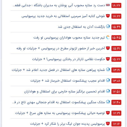
دست رد ستاره محبوب آبی پوشان به مدیران باشگاه ؛ جدایی قطعی است !
۱۸:۲۷
شوخی کنایه آمیز سرمربی استقلالی به خرید جدید پرسپولیس
۱۸:۲۲
بازگشت آدان به استقلال جدی شد
۱۵:۴۹
تیم جدید ستاره محبوب هواداران پرسپولیس لو رفت
۱۵:۴۵
آخرین خبر از حضور لژیونر مطرح در پرسپولیس + جزئیات لو رفته
۱۵:۴۱
حکومت نظامی تارتار در رختکن پرسپولیس! + جزئیات
۱۵:۲۲
شماره پیراهن ستاره های استقلال در فصل جدید اعلام شد + جزئیات
۱۳:۱۹
اقدام عجیب پیشکسوت استقلال خبرساز شد + جزئیات
۱۳:۰۸
اقدام تحسین برانگیز ستاره خارجی برای استقلال و هواداران
۱۲:۵۱
متلک سنگین پیشکسوت استقلال به اقدام جنجالی مهدی تاج در فدراسیون فوتبال
۱۲:۴۰
توصیه حیاتی پیشکسوت پرسپولیس به ستاره های سرخ + جزئیات
۱۲:۲۹
پرسپولیس پدیده جوان لیگ برتر را شکار کرد + جزئیات
۱۲:۱۶