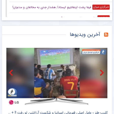
فیفا پشت اینفانتینو ایستاد/ هشدار جدی به مخالفان و مدعیان!
خبرگزاری میزان
پشت پرده تغییر سرمربی تراکتور
مشرق نیوز
واکنش سرپرست باشگاه استقلال به انتقادات
مشرق نیوز
آخرین ویدیوها
شوک شبانه به تراکتور با حضور نکونام
مشرق نیوز
بارسلونا یک قدم تا رودری؛ سیتی پای میز تخفیف نشست
خبرگزاری دانشجو
حمایت قاطع فیفا از اینفانتینو در اوج اختلافات
خبرگزاری دانشجو
سلب میزبانی از استقلال و تراکتور با بله قربان‌گویی/ چرا تاج قدرت دفاع از حقوق فوتبال ایران را ندارد؟
خبرگزاری تابناک
آغازبه کار بسکتبال سه نفره ایران در لیگ ملت‌ها با ۴ بازی در روز اول
خبرگزاری مهر
کلیپ طنز ؛ متلک اسیدی هواداران ایرانی اسپانیا به مسی و تیم ملی آرژانتین + سند
کلیپ طنز ؛ عامل اصلی قهرمانی اسپانیا و شکست آرژانتین لو رفت !! + سند