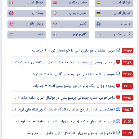
فوتبال اسپانیا
فوتبال انگلیس
فوتبال ایتالیا
فوتبال آلمان
منهای فوتبال
بسکتبال
والیبال
کشتی
ورزش بانوان
گالری عکس
گالری فیلم
دکه
مربی استقلال هواداران آبی را خوشحال کرد !! + جزئیات
۲۲:۳۶
رونمایی رسمی پرسپولیس از خرید جدید نقل و انتقالاتی + جزئیات
۲۲:۲۸
سرمربی ناکام استقلالی در تیم ملی آفتابی شد + جزئیات
۲۲:۲۳
پدیده جوان لیگ برتر در تور پرسپولیس افتاد + جزئیات
۲۲:۱۹
ماجراجویی ستاره جنجالی پرسپولیس در فوتبال ایران ادامه دارد + جزئیات
۲۲:۱۵
آهنگ‌هایی که در تاریخ فوتبال ماندگار شدند؛ از ورزشگاه‌های اروپا تا جام جهانی
۱۹:۵۸
از چوب تاک برای چشم زخم تا جوراب شانس؛ عقاید عجیب فوتبالیست‌ها!
۱۹:۵۱
اقدام جدی و مهم مدیران استقلال ؛ این خارجی ماندنی شد
۱۸:۳۴