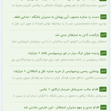
استوری محمدرضا گلزار از خودروهای پارکینگ خانه‌اش با واکنش کاربران همراه شده و برخی 
دست رد ستاره محبوب آبی پوشان به مدیران باشگاه ؛ جدایی قطعی است !
اخبار
رودری، ستاره منچسترسیتی، پس از رد پیشنهاد نهایی قرارداد از سوی این غول لیگ برتری،
بازگشت آدان به استقلال جدی شد
اخبار
استقلال برای بازگرداندن آنتونیو آدان مذاکراتی را با این دروازه‌بان اسپانیایی انجام داده و قرار است مذاکرات اوایل هفته نهایی شود. آدان
پدیده جوان لیگ برتر در تور پرسپولیس افتاد + جزئیات
اخبار
باشگاه پرسپولیس در ادامه سیاست‌های خود برای جوان‌گرایی و سرمایه‌گذاری روی استعدادهای آینده فوتبال ایران، ک
رونمایی رسمی پرسپولیس از خرید جدید نقل و انتقالاتی + جزئیات
اخبار
امیرحسین طاهری، مدافع جوان فوتبال ایران و ستاره تیم فوتبال نیروی زمینی، با قرارداد
اقدام جالب مدیرعامل خبرساز تراکتور + عکس
عکس
مدیرعامل باشگاه تراکتور با حضور در محل باشگاه با کارکنان دیدار کرد و سپس از کمپ تمری
اقدام جدی و مهم مدیران استقلال ؛ این خارجی ماندنی شد
اخبار