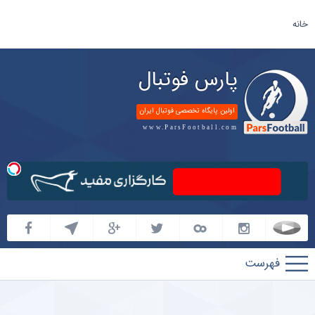
خانه
پارس فوتبال
اولین پایگاه تخصصی فوتبال ایران
www.ParsFootball.com
پارس
فوتبال