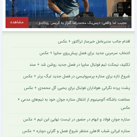
مشاهده
عجیب اما واقعی؛ دیس‌بک محمدرضا گلزار به کریس رونالدو + عکس
ت
اقدام جالب مدیرعامل خبرساز تراکتور + عکس
انتخاب سرمربی جدید برای فصل پیش‌روی سایپا + عکس
تکلیف نیمکت تیم فوتبال سایپا در فصل جدید روشن شد + سند
شروع تازه برای ستاره پرسپولیسی در فصل جدید لیگ برتر + عکس
پشت پرده نگرانی هواداران فوتبال برای یحیی گل محمدی + عکس
ممانعت باشگاه آلومینیوم از انتقال ستاره جوان خود به تیم‌های مدعی +
عکس
ستاره جوان فولاد و ابهام در حضور در لیست نهایی این تیم + عکس
ستاره ایرانی شباب الاهلی منتظر شروع فصل و گلزنی دوباره + عکس