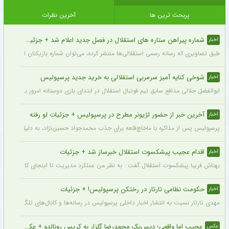
پربحث ترین ها
آخرین نظرات
شماره پیراهن ستاره های استقلال در فصل جدید اعلام شد + جزئیات
اخبار
طبق تصاویری که رسانه رسمی استقلالی‌ها منتشر کرده، می‌توان شماره بازیکنان این تیم ر
شوخی کنایه آمیز سرمربی استقلالی به خرید جدید پرسپولیس
اخبار
ابوالفضل جلالی مدافع سابق تیم فوتبال استقلال در ابتدای بازی دوستانه امروز با آلومینی
آخرین خبر از حضور لژیونر مطرح در پرسپولیس + جزئیات لو رفته
اخبار
پرسپولیس پس از مذاکره با ماخاچ‌قلعه برای جذب محمدجواد حسین‌نژاد، به دلیل رقم رضای
اقدام عجیب پیشکسوت استقلال خبرساز شد + جزئیات
اخبار
بهتاش فریبا پیشکسوت استقلال گفت : به نظر من عملکرد مدیریت تا اینجای کار قابل قبول 
حکومت نظامی تارتار در رختکن پرسپولیس! + جزئیات
اخبار
مهدی تارتار نسبت به انتشار اخبار داخلی پرسپولیس در رسانه‌ها و کانال‌های تلگرامی عصبا
عجیب اما واقعی؛ دیس‌بک محمدرضا گلزار به کریس رونالدو + عکس
عکس