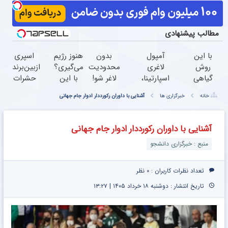
مطالب پیشنهادی
با این
آمپول
بدون
هنوز رژیم
اسپری
روش
لاغری
محدودیت
می‌گیری؟
ازبین‌برنده
گیاهی
اسپارتینا،
لاغر شو!
با این
حشرات
لاغر
ا میلیون
کاهش وزن و
چربیسوز
رختخواب
خانه
خبرگزاری ها
آشنایی با داوران رکورددار ادوار جام جهانی
شو و
تومان
سایز همزمان
گیاهی
با فرمول
دور
ارزان‌تر از
با
بدون
پیشرفته،
رژیم و
همه‌جا!
چربیسوزگیاهی
رژیم لاغر
مقابله با
آشنایی با داوران رکورددار ادوار جام جهانی
ورزش
لینک خرید
شو
انواع
منبع : خبرگزاری دانشجو
رو
ساس
خط
بکش
تعداد نظرات کاربران :
۰ نظر
تاریخ انتشار : دوشنبه ۱۸ خرداد ۱۴۰۵ | ۱۳:۲۷