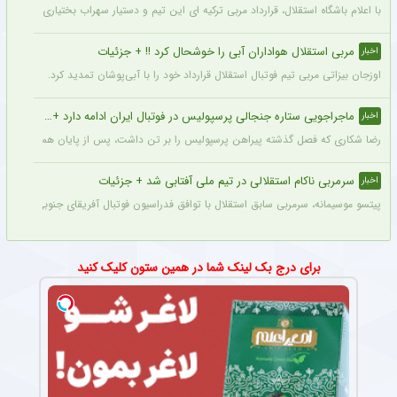
با اعلام باشگاه استقلال، قرارداد مربی ترکیه ای این تیم و دستیار سهراب بختیاری زاده تمد
مربی استقلال هواداران آبی را خوشحال کرد !! + جزئیات
اخبار
اوزجان بیزاتی مربی تیم فوتبال استقلال قرارداد خود را با آبی‌پوشان تمدید کرد.
ماجراجویی ستاره جنجالی پرسپولیس در فوتبال ایران ادامه دارد + جزئیات
اخبار
رضا شکاری که فصل گذشته پیراهن پرسپولیس را بر تن داشت، پس از پایان همکاری با این
سرمربی ناکام استقلالی در تیم ملی آفتابی شد + جزئیات
اخبار
پیتسو موسیمانه، سرمربی سابق استقلال با توافق فدراسیون فوتبال آفریقای جنوبی به‌عنو
برای درج بک لینک شما در همین ستون کلیک کنید