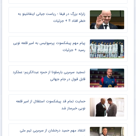
زلزله بزرگ در فیفا ؛ ریاست جیانی اینفانتینو به
خطر افتاد !! + جزئیات
پیام مهم پیشکسوت پرسپولیس به امیر قلعه نویی
رسید + جزئیات
تمجید سرمربی بارسلونا از حمزه عبدالکریم؛ عملکرد
قابل قبول در جام جهانی
حمایت تمام قد پیشکسوت استقلال از امیر قلعه
نویی خبرساز شد
انتقاد مهم حمید درخشان از سرمربی تیم ملی