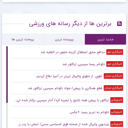
برترین ها از دیگر رسانه های ورزشی
جدید ترین
پربیننده ترین
پربحث ترین ها
مدافع سابق استقلال گزینه حضور در الطلبه شد
خبرگزاری مهر
نکونام رسما سرمربی تراکتور شد
خبرگزاری مهر
تقوی: از حقوق والیبال ایران در آسیا دفاع کردیم
خبرگزاری میزان
قطع همکاری با ربیعی/ جواد نکونام سرمربی تراکتور شد
خبرگزاری میزان
تراکتور با ربیعی همه نتایج را تجربه کرد/ آمار سرمربی برکنار شده تی‌تی‌ها
خبرورزشی
نکونام به تبریز رسید +عکس
خبرورزشی
ویدیوی وایرال شده از صحنه فوق احساسی مسی/ تماس با پدر پس از اولین قهرمانی ملی!
خبرورزشی