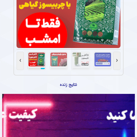
›
‹
نتایج زنده