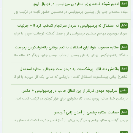
اتفاق شوکه کننده برای ستاره پرسپولیسی در فوتبال اروپا
اخبار
میلاد محمدی چپ‌ پای پیشین پرسپولیس در نخستین حضور ثابت در ترکیب بوراتس بانیا لوکا
نه استقلال نه پرسپولیس ؛ سردار سرانجام انتخاب کرد !! + جزئیات
اخبار
سردار دورسون مهاجم پیشین پرسپولیس از و فصل گذشته کوچائلی‌اسپور، با قراردادی یک‌سا
ستاره محبوب هواداران استقلال به تیم یونانی پانه‌تولیکوس پیوست
اخبار
باشگاه پانه‌تولیکوس یونان به طور رسمی از جذب موسی جنپو، وینگر ۲۸ ساله مالیایی سابق استقلال، با قراردادی دو ساله خبر داد.
واکنش تند آقای پیشکسوت به درخواست جنجالی ستاره استقلال + جزئیات
اخبار
شاهرخ بیانی پیشکسوت استقلال گفت : بازیکنی که سالی یک گل می‌زند با او قرارداد ۲۰۰ میلیاردی می‌بندند و این بازیکن «ناز» هم می‌کند که اگر فلان قدر ندهید قهر می‌کنم.
سرگیجه مهدی تارتار از این اتفاق جالب در پرسپولیس + عکس
عکس
بازیکنان خط میانی پرسپولیس، کار دشواری برای قرار گرفتن در ترکیب ثابت این تیم خواه
حمایت ستاره چلسی از آمدن ژابی آلونسو
اخبار
جیمی گیتنس، ستاره چلسی، می‌گوید پیش از آغاز فصل جدید، اعتمادبه‌نفسش دوباره در حا