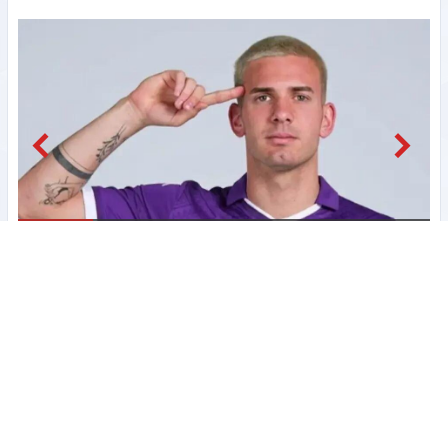
مشاهده
ینی رئال مادرید در مسیر فیورنتینا + عکس
دیدار دو مربی ایرانی شاغل در لیگ فوتبال عراق + عکس
ستاره محبوب و تکنیکی دیگر به بارسلونا برنگشت + عکس
اتفاق تلخ برای استعداد برتر سرخپوشان ؛ فصل از دست رفت ؟ + عکس
سرگیجه مهدی تارتار از این اتفاق جالب در پرسپولیس + عکس