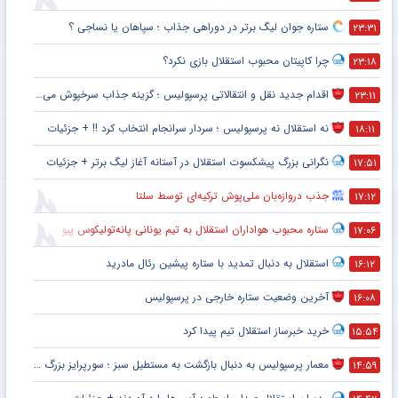
ستاره جوان لیگ برتر در دوراهی جذاب ؛ سپاهان یا نساجی ؟
۲۳:۳۱
چرا کاپیتان محبوب استقلال بازی نکرد؟
۲۳:۱۸
اقدام جدید نقل و انتقالاتی پرسپولیس ؛ گزینه جذاب سرخپوش می شود؟
۲۳:۱۱
نه استقلال نه پرسپولیس ؛ سردار سرانجام انتخاب کرد !! + جزئیات
۱۸:۱۱
نگرانی بزرگ پیشکسوت استقلال در آستانه آغاز لیگ برتر + جزئیات
۱۷:۵۱
جذب دروازه‌بان ملی‌پوش ترکیه‌ای توسط سلتا
۱۷:۱۲
ستاره محبوب هواداران استقلال به تیم یونانی پانه‌تولیکوس پیوست
۱۷:۰۶
استقلال به دنبال تمدید با ستاره پیشین رئال مادرید
۱۶:۱۲
آخرین وضعیت ستاره خارجی در پرسپولیس
۱۶:۰۸
خرید خبرساز استقلال تیم پیدا کرد
۱۵:۵۴
معمار پرسپولیس به دنبال بازگشت به مستطیل سبز ؛ سورپرایز بزرگ در راه است ؟ + جزئیات
۱۴:۵۹