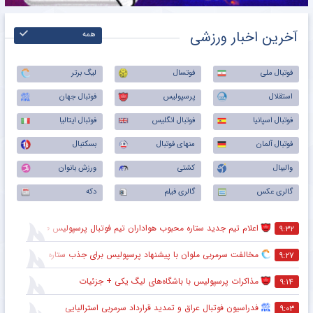
آخرین اخبار ورزشی
همه
فوتبال ملی
فوتسال
لیگ برتر
استقلال
پرسپولیس
فوتبال جهان
فوتبال اسپانیا
فوتبال انگلیس
فوتبال ایتالیا
فوتبال آلمان
منهای فوتبال
بسکتبال
والیبال
کشتی
ورزش بانوان
گالری عکس
گالری فیلم
دکه
اعلام تیم جدید ستاره محبوب هواداران تیم فوتبال پرسپولیس طی ۴۸ ساعت آینده
۹:۳۲
مخالفت سرمربی ملوان با پیشنهاد پرسپولیس برای جذب ستاره محبوبش
۹:۲۷
مذاکرات پرسپولیس با باشگاه‌های لیگ یکی + جزئیات
۹:۱۴
فدراسیون فوتبال عراق و تمدید قرارداد سرمربی استرالیایی
۹:۰۳