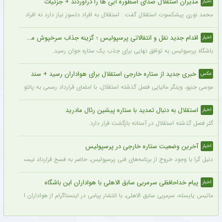
مدیران استقلال صدای اسطوره آبی ها را درآوردند + جزئیات
اخبار
محمد نوری پیشکسوت استقلال گفت : استقلال به افراد دلسوز نیاز دارد نه افراد سود جو و
اقدام جدید نقل و انتقالاتی پرسپولیس ؛ گزینه جذاب سرخپوش می شود؟
اخبار
باشگاه پرسپولیس به توافق نهایی برای جذب یک ستاره جوان رسید.
خبری جدید از ستاره خارجی استقلال برای هواداران رسید + سند
عکس
موسی جنپو، وینگر مالیایی فصل گذشته استقلال، با امضای قرارداد رسمی به پانتولیکوس یونا
استقلال به دنبال تمدید با ستاره پیشین رئال مادرید
اخبار
گلر فصل گذشته استقلال در آستانه بازگشت قرار دارد.
آخرین وضعیت ستاره خارجی در پرسپولیس
اخبار
دنیل گرا با وجود خروج از برنامه‌های فنی پرسپولیس، حاضر به فسخ قرارداد نیست. مدیران
پیام خداحافظی سرمربی سابق الاهلی با هواداران این باشگاه
اخبار
ماتیس یایسله، سرمربی سابق الاهلی، با انتشار پیامی در اینستاگرام از هواداران این باشگا