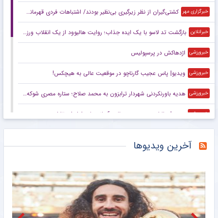
کشتی‌گیران از نظر زیرگیری بی‌نظیر بودند/ اشتباهات فردی قهرمانی را گرفت
خبرگزاری مهر
بازگشت تد لاسو با یک ایده جذاب؛ روایت هالیوود از یک انقلاب ورزشی
خبرانلاین
اژدهاکش در پرسپولیس
خبرورزشی
ویدیو| پاس عجیب گارناچو در موقعیت عالی به هیچکس!
خبرورزشی
هدیه باورنکردنی شهردار ترابزون به محمد صلاح؛ ستاره مصری شوکه شد +ویدیو
خبرورزشی
ویدیو| چالش و صمیمیت جالب آسانی با عوامل استقلال
خبرورزشی
از عباس فروتن تا ماگومدوف؛ سرنوشت عجیب قهرمانان کشتی جهان در سال ۲۰۱۸!
خبرگزاری میزان
آخرین ویدیوها
عکس/ روزنامه‌های ورزشی امروز ‌شنبه ۱۷ مرداد ۱۴۰۵
مشرق نیوز
استقلال برای سه جام نیاز به تقویت دارد/ دست بختیاری‌زاده خالی است
خبرگزاری مهر
چرا رئال مادرید و منچستریونایتد و بایرن مونیخ روزبه روز پولدارتر می شوند و بارسلونا و یوونتوس به سمت ورشکستگی می روند؟
خبرانلاین
احتمال جذب قربانی از سوی پرسپولیس کم است
باشگاه خبرنگاران جوان