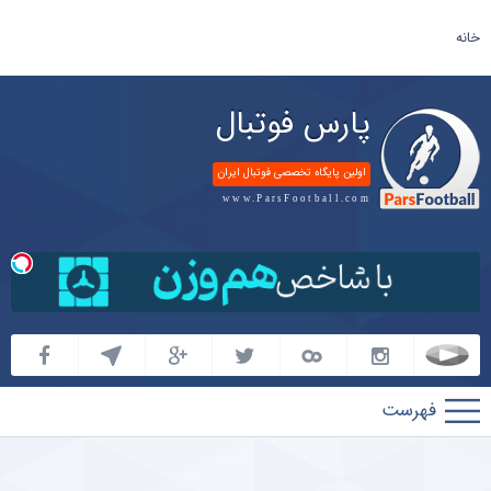
خانه
پارس فوتبال
اولین پایگاه تخصصی فوتبال ایران
www.ParsFootball.com
پارس
فوتبال