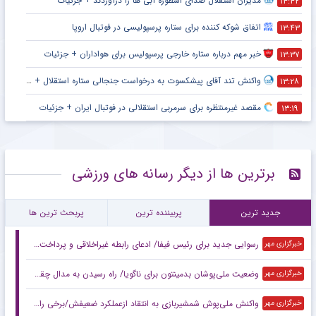
مدیران استقلال صدای اسطوره آبی ها را درآوردند + جزئیات
۱۴:۴۲
اتفاق شوکه کننده برای ستاره پرسپولیسی در فوتبال اروپا
۱۳:۴۳
خبر مهم درباره ستاره خارجی پرسپولیس برای هواداران + جزئیات
۱۳:۳۷
واکنش تند آقای پیشکسوت به درخواست جنجالی ستاره استقلال + جزئیات
۱۳:۲۸
مقصد غیرمنتظره برای سرمربی استقلالی در فوتبال ایران + جزئیات
۱۳:۱۹
برترین ها از دیگر رسانه های ورزشی
جدید ترین
پربیننده ترین
پربحث ترین ها
رسوایی جدید برای رئیس فیفا/ ادعای رابطه غیراخلاقی و پرداخت مبلغ ۶ رقمی
خبرگزاری مهر
وضعیت ملی‌پوشان بدمینتون برای ناگویا/ راه رسیدن به مدال چقدر سخت؟
خبرگزاری مهر
واکنش ملی‌پوش شمشیربازی به انتقاد ازعملکرد ضعیفش/برخی را باید رسوا کرد
خبرگزاری مهر