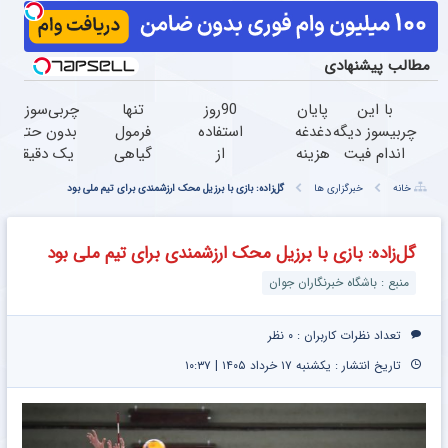
مطالب پیشنهادی
با این
پایان
90روز
تنها
چربی‌سوزی
چربیسوز دیگه
دغدغه
استفاده
فرمول
بدون حتی
اندام فیت
هزینه
از
گیاهی
یک دقیقه
آرزو
های
چربیسوز
کاهش
ورزش!
خانه
خبرگزاری ها
گل‌زاده: بازی با برزیل محک ارزشمندی برای تیم ملی بود
نیست(تخفیف
دندان
گیاهی
وزن که
تا امشب)
پزشکی
مجوز
با پک
خدافظی
وزارت
گل‌زاده: بازی با برزیل محک ارزشمندی برای تیم ملی بود
سفید
همیشگی
بهداشت
منبع : باشگاه خبرنگاران جوان
کننده
با چاقی!
دارد(کلیک
خانگی
خرید با
جهت
تخفیف
سفارش)
تعداد نظرات کاربران :
۰ نظر
تاریخ انتشار : یکشنبه ۱۷ خرداد ۱۴۰۵ | ۱۰:۳۷