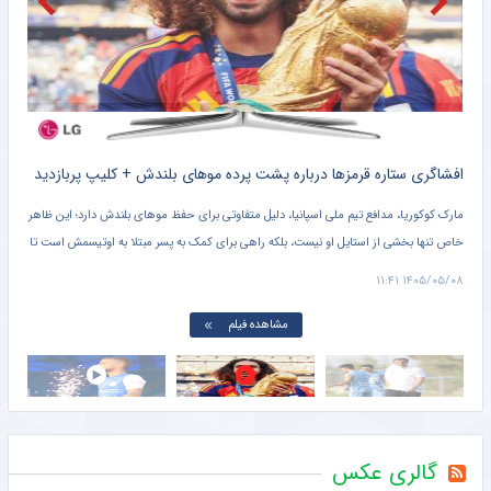
دست رد حسین نژاد به باشگاه پرسپولیس
باشگاه خبرنگاران جوان
ره قرمزها درباره پشت پرده موهای بلندش + کلیپ‌ پربازدید
مدافع تیم ملی اسپانیا، دلیل متفاوتی برای حفظ موهای بلندش دارد؛ این ظاهر
مهدی قایدی با مرور خاط
از استایل او نیست، بلکه راهی برای کمک به پسر مبتلا به اوتیسمش است تا
دیده‌شدن و شروع مسیر 
 در میان بازیکنان زمین و تصاویر تلویزیونی تشخیص دهد.
سیدمهدی رحمتی علیه او 
۱۴۰۵/۰۵/۰۶ ۱۶:۵۲
مشاهده فیلم
گالری عکس