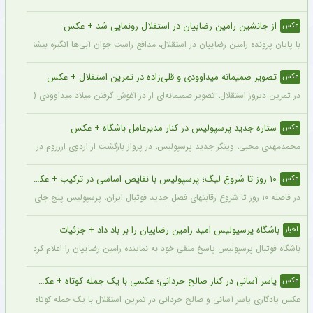
از جانشین رامین رضاییان در استقلال رونمایی شد + عکس
عکس
با پایان پرونده رامین رضاییان در استقلال، مدافع راست جوان آبی‌ها انگیزه بیشتری برای
تصویر صمیمانه میداوودی و قلی‌زاده در تمرین استقلال + عکس
عکس
در تمرین دیروز استقلال، تصویر صمیمانه‌ای از در آغوش گرفتن میلاد میداوودی (مربی مهاج
ستاره جدید پرسپولیس در کنار مدیرعامل باشگاه + عکس
عکس
محمدمهدی محبی، وینگر جدید پرسپولیس، در پرواز بازگشت از اردوی ارزروم در کنار پیما
۱۰ روز تا شروع لیگ؛ پرسپولیس با نقایص اساسی در ترکیب + عکس
عکس
در فاصله ۱۰ روز تا شروع رقابتهای فصل جدید فوتبال ایران، پرسپولیس پنج جای خالی در فهرست بزرگسالان خود می‌بیند و البته نقایصی که در صورت عدم تکمیل تیم، میتواند آسیب بزرگی را در طول فصل به این تیم بزند. سرخپوشان در این پنجره نقل و انتقالات ۸ خرید را انجام دادند اما باتوجه به ضعف اسکواد فصل گذشته و همچنین کنار گذاشتن شش بازیکن، همچنان چند پست در تیم پرسپولیس خالی است.
باشگاه پرسپولیس امید رامین رضاییان را بر باد داد + جزئیات
اخبار
باشگاه فوتبال پرسپولیس پاسخ منفی خود به نماینده رامین رضاییان را اعلام کرد.
یاسر آسانی در کنار صالح حردانی؛ عکسی با یک جمله کوتاه + عکس
عکس
عکس یادگاری یاسر آسانی و صالح حردانی در تمرین استقلال با یک جمله کوتاه از سوی وینگ