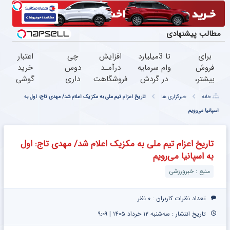
مطالب پیشنهادی
برای
تا 3میلیارد
افزایش
چی
اعتبار
فروش
وام سرمایه
درآمـد
دوس
خرید
بیشتر،
در گردش
فروشگاهت
داری
گوشی
همین
فروشندگان
رو تضمین
بخری
بگیر
خانه
خبرگزاری ها
تاریخ اعزام تیم ملی به مکزیک اعلام شد/ مهدی تاج: اول به
حالا
=>
کن
؟ PS5
همین
اقدام
اسپانیا می‌رویم
فروشگاهت
؟
حالا
کن (
رو ثبت
گوشی؟
درخواست
ثبت
کن
تا 100
اعتبار بده
تاریخ اعزام تیم ملی به مکزیک اعلام شد/ مهدی تاج: اول
نام
میلیون
به اسپانیا می‌رویم
کن )
اعتبار
بگیر و
منبع : خبرورزشی
قسطی
بخر
تعداد نظرات کاربران :
۰ نظر
تاریخ انتشار : سه‌شنبه ۱۲ خرداد ۱۴۰۵ | ۹:۰۹