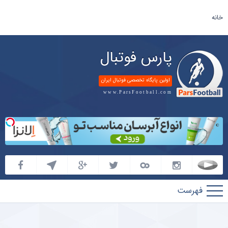
خانه
پارس فوتبال
اولین پایگاه تخصصی فوتبال ایران
www.ParsFootball.com
پارس
فوتبال