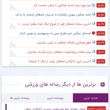
مودریچ درباره ادامه همکاری با میلان صحبت کرد
۱۵:۵۱
کنایه سنگین مهدی پاشازاده به مدیران استقلال جنجال به پا کرد
۱۵:۵۱
آخرین محک استقلال قبل از شروع لیگ؛ فردا مقابل حریف تدارکاتی
۱۵:۴۷
ضدحال سنگین تیم مطرح عربی به پرسپولیس و مهدی تارتار
۱۵:۴۵
قطع همکاری باشگاه استقلال با رامین رضاییان
۱۵:۴۴
پیام معنادار پیشکسوت استقلال درباره قرارداد رضاییان
۱۵:۴۱
آخرین بازی تدارکاتی استقلال پیش از لیگ + جزئیات
۱۵:۳۷
برترین ها از دیگر رسانه های ورزشی
جدید ترین
پربیننده ترین
پربحث ترین ها
رحمان عموزاد تنها صدرنشین برترین آزادکاران جهان
خبرگزاری دانشجو