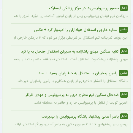
حضور پرسپولیسی‌ها در مرکز پزشکی ایفمارک
اخبار
بازیکنان تیم فوتبال پرسپولیس پس از پایان اردوی آماده‌سازی ترکیه، امروز با هماهنگی‌ها
ستاره خارجی استقلال هواداران را امیدوار کرد + عکس
عکس
این روزها تمرینات تیم استقلال در شرایطی برگزار می‌شود که ۳ بازیکن خارجی این تیم با قدرت در کنار دیگر بازیکنان داخلی استقلال مشغول تمرین کردن هستند.
کنایه سنگین مهدی پاشازاده به مدیران استقلال جنجال به پا کرد
اخبار
مهدی پاشازاده پیشکسوت استقلال گفت : استقلال فعلا فقط منتظر مانده و وضعیت مدیر
رامین رضاییان با استقلال به خط پایان رسید + سند
عکس
باشگاه استقلال با انتشار اطلاعیه‌ای از پایان همکاری با رامین رضاییان خبر داد.
ضدحال سنگین تیم مطرح عربی به پرسپولیس و مهدی تارتار
اخبار
العربی کویت از تقابل با پرسپولیس جا زد و حاضر به مسابقه نشد.
یاسر آسانی پیشنهاد باشگاه پرسپولیس را نپذیرفت
اخبار
پرسپولیس پیشنهادی ۱.۷ تا ۲ میلیون دلاری به یاسر آسانی، وینگر استقلال، ارائه کرد، اما او نپذیرفت. آسانی تأکید کرد در فوتبال ایران فقط برای استقلال بازی خواهد کرد.