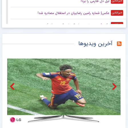
لیل دل طارمی را برد!
خبرانلاین
عکس| شماره رامین رضاییان در استقلال مصادره شد!
خبرانلاین
عکس| عجیب ترین جام قهرمانی که دیده‌اید!
خبرانلاین
ورزشگاه آزادی یک سال دیگر هم نمی‌رسد؛ بچه‌ها متشکریم/ روزنامه خبرورزشی یکشنبه را ببینید
خبرورزشی
آخرین ویدیوها
گزارش میدانی خبرنگار مهر از صد و شصت و یکمین حضور مردم آستانه
خبرگزاری مهر
حماسه مردم زاهدان در صد و شصتمین شب دلدادگی
خبرگزاری مهر
صد و شصت و یکمین شب تجمعات مردم کرج
خبرگزاری مهر
قرار صد و شصت و یکم مردم لنگرود در میدان
خبرگزاری مهر
واکنش عربستان و قطر به بیانیه شورای امنیت درباره یمن
خبرگزاری مهر