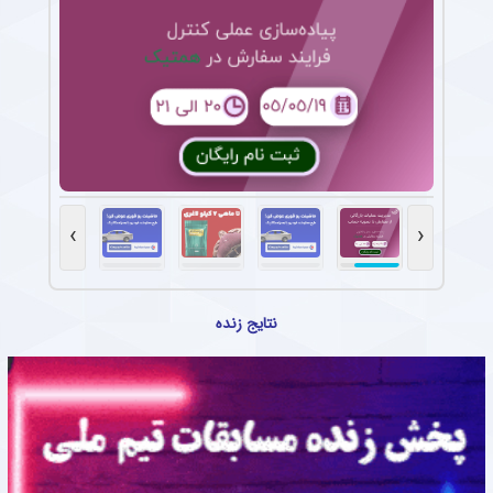
›
‹
نتایج زنده