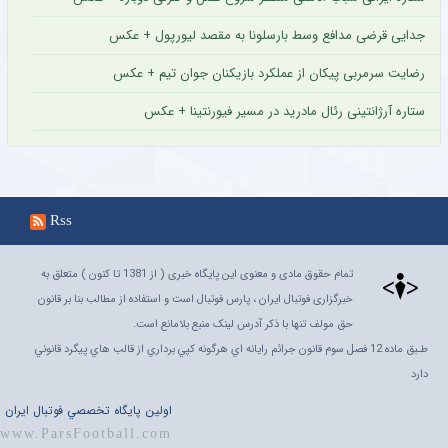
جدایی قرضی مدافع وسط بارسلونا به مقصد لیورپول + عکس
رضایت سرمربی پیکان از عملکرد بازیکنان جوان تیم + عکس
ستاره آرژانتینی رئال مادرید در مسیر فیورنتینا + عکس
Rss
تمام حقوق مادی و معنوی این پایگاه خبری ( از 1381 تا کنون ) متعلق به
خبرگزاری فوتبال ایران ، پارس فوتبال است و استفاده از مطالب بنا بر قانون
حق مولف تنها با ذکر آدرس لینک منبع بلامانع است.
طـبق ماده 12 فصل سوم قانون جرائم رايانه اي هرگونه کپي برداري از قالب هاي پيگرد قانوني
دارد
اولين پايگاه تخصصي فوتبال ايران
www.ParsFootball.com