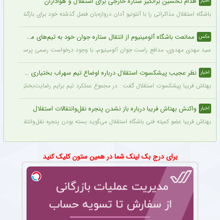
اقدام تحسین برانگیز ستاره خارجی برای استقلال و هواداران
اخبار
باشگاه استقلال مذاکراتی را با آنتونیو آدان دروازه‌بان فصل گذشته خود برای بازگشت یه این
ممانعت باشگاه آلومینیوم از انتقال ستاره جوان خود به تیم‌های مدعی + عکس
عکس
سید مهدی مهدوی، مدافع راست جوان آلومینیوم، با وجود درخواست رسمی پرسپولیس، سپاهان 
نظر عجیب پیشکسوت استقلال درباره اوضاع تیم سهراب بختیاری زاده + جزئیات
اخبار
بهتاش فریبا پیشکسوت استقلال گفت : در مجموع عملکرد تیم برایم رضایت‌بخش بود. بازیک
واکنش بهتاش فریبا درباره باز نشدن پنجره نقل‌وانتقالات استقلال
اخبار
بهتاش فریبا عضو کمیته فنی باشگاه استقلال می‌گوید بسته بودن پنجره نقل‌وانتقالاتی ا
برای درج بک لینک شما در همین ستون کلیک کنید