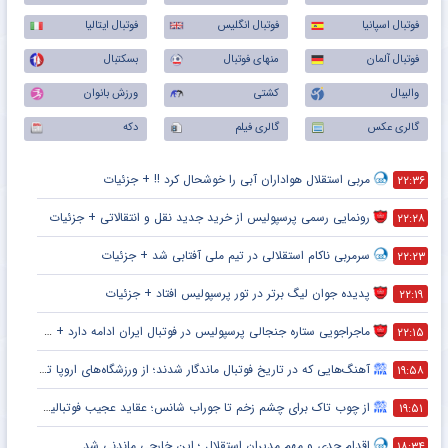
فوتبال اسپانیا
فوتبال انگلیس
فوتبال ایتالیا
فوتبال آلمان
منهای فوتبال
بسکتبال
والیبال
کشتی
ورزش بانوان
گالری عکس
گالری فیلم
دکه
مربی استقلال هواداران آبی را خوشحال کرد !! + جزئیات
۲۲:۳۶
رونمایی رسمی پرسپولیس از خرید جدید نقل و انتقالاتی + جزئیات
۲۲:۲۸
سرمربی ناکام استقلالی در تیم ملی آفتابی شد + جزئیات
۲۲:۲۳
پدیده جوان لیگ برتر در تور پرسپولیس افتاد + جزئیات
۲۲:۱۹
ماجراجویی ستاره جنجالی پرسپولیس در فوتبال ایران ادامه دارد + جزئیات
۲۲:۱۵
آهنگ‌هایی که در تاریخ فوتبال ماندگار شدند؛ از ورزشگاه‌های اروپا تا جام جهانی
۱۹:۵۸
از چوب تاک برای چشم زخم تا جوراب شانس؛ عقاید عجیب فوتبالیست‌ها!
۱۹:۵۱
اقدام جدی و مهم مدیران استقلال ؛ این خارجی ماندنی شد
۱۸:۳۴