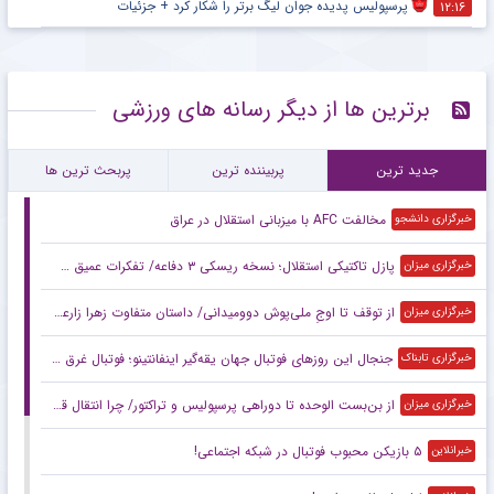
پرسپولیس پدیده جوان لیگ برتر را شکار کرد + جزئیات
۱۲:۱۶
برترین ها از دیگر رسانه های ورزشی
جدید ترین
پربیننده ترین
پربحث ترین ها
مخالفت AFC با میزبانی استقلال در عراق
خبرگزاری دانشجو
پازل تاکتیکی استقلال؛ نسخه ریسکی ۳ دفاعه/ تفکرات عمیق سهراب با اسکواد کم‌عمق
خبرگزاری میزان
از توقف تا اوجِ ملی‌پوش دوومیدانی/ داستان متفاوت زهرا زارعی در آستانه ناگویا
خبرگزاری میزان
جنجال این روزهای فوتبال جهان یقه‌گیر اینفانتینو؛ فوتبال غرق در اقتصاد
خبرگزاری تابناک
از بن‌بست الوحده تا دوراهی پرسپولیس و تراکتور/ چرا انتقال قربانی در هاله‌ای از ابهام است؟
خبرگزاری میزان
۵ بازیکن محبوب فوتبال در شبکه اجتماعی!
خبرانلاین