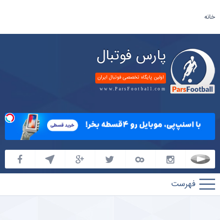
خانه
پارس فوتبال
اولین پایگاه تخصصی فوتبال ایران
www.ParsFootball.com
پارس
فوتبال