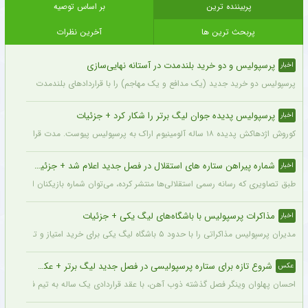
پربیننده ترین
بر اساس توصیه
پربحث ترین ها
آخرین نظرات
پرسپولیس و دو خرید بلندمدت در آستانه نهایی‌سازی
اخبار
پرسپولیس دو خرید جدید (یک مدافع و یک مهاجم) را با قراردادهای بلندمدت نهایی کرده و ا
پرسپولیس پدیده جوان لیگ برتر را شکار کرد + جزئیات
اخبار
کوروش اژدهاکش پدیده ۱۸ ساله آلومینیوم اراک به پرسپولیس پیوست. مدت قرارداد اژدهاکش با پرسپولیس به مدت ۴ سال است.
شماره پیراهن ستاره های استقلال در فصل جدید اعلام شد + جزئیات
اخبار
طبق تصاویری که رسانه رسمی استقلالی‌ها منتشر کرده، می‌توان شماره بازیکنان این تیم ر
مذاکرات پرسپولیس با باشگاه‌های لیگ یکی + جزئیات
اخبار
مدیران پرسپولیس مذاکراتی را با حدود ۵ باشگاه لیگ یکی برای خرید امتیاز و تشکیل تیم «ب» آغاز کرده‌اند.
شروع تازه برای ستاره پرسپولیسی در فصل جدید لیگ برتر + عکس
عکس
احسان پهلوان وینگر فصل گذشته ذوب آهن، با عقد قراردادی یک ساله به تیم فجر شهید