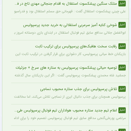
متلک سنگین پیشکسوت استقلال به اقدام جنجالی مهدی تاج در فدراسیون فوتبال
اخبار
علی چینی پیشکسوت استقلال گفت : قهرمانی حق مسلم استقلال بود و فدراسیون باید آن را اع
شوخی کنایه آمیز سرمربی استقلالی به خرید جدید پرسپولیس
اخبار
ابوالفضل جلالی مدافع سابق تیم فوتبال استقلال در ابتدای بازی دوستانه امروز با آلومینی
رقابت سخت هافبک‌های پرسپولیس برای ترکیب ثابت
اخبار
بازیکنان خط میانی پرسپولیس، کار دشواری برای قرار گرفتن در ترکیب ثابت این تیم خواه
توصیه حیاتی پیشکسوت پرسپولیس به ستاره های سرخ + جزئیات
اخبار
جمشید شاه محمدی پیشکسوت پرسپولیس گفت : اگر این بازیکنان سال گذشته و سال‌های قبل 
تلاش پرسپولیس برای جذب ستاره محبوب نساجی
اخبار
پرسپولیس همچنان برای جذب دانیال ایری از نساجی تلاش می‌کند، اما مخالفت نساجی 
اعلام تیم جدید ستاره محبوب هواداران تیم فوتبال پرسپولیس طی ۴۸ ساعت آینده
اخبار
مرتضی پورعلی‌گنجی مدافع سابق تیم فوتبال پرسپولیس تصمیم خود را برای ادامه فوتبال د