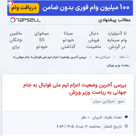
مطالب پیشنهادی
تا 3میلیارد
دنبال
سیانا
میخوای
ماشین
وام سرمایه
فروش
خودتو
S5
چانگان
در گردش
ماشینت
گذاشتی
خودتو
برای
فروشندگان
هستی
برای
بفروشی؟
فروش
خانه
خبرگزاری ها
بررسی آخرین وضعیت اعزام تیم ملی فوتبال به جام جهانی به
=>
؟ اینجا
فروش؟
اینجا
داری؟
فروشگاهت
ریاست وزیر ورزش
راحت و
اینجا به
سریع و
اینجا
رو ثبت
سریع
راحتی
منصفانه
سریع
کن
بفروش
بفروش
تر
بفروشش
بررسی آخرین وضعیت اعزام تیم ملی فوتبال به جام
بفروش
جهانی به ریاست وزیر ورزش
منبع : خبرگزاری میزان
تعداد نظرات کاربران :
۰ نظر
تاریخ انتشار : سه‌شنبه ۱۲ خرداد ۱۴۰۵ | ۸:۵۹