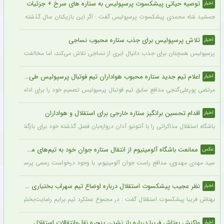
توصیه حیاتی پیشکسوت پرسپولیس به ستاره های سرخ + جزئیات
اخبار
جمشید شاه محمدی پیشکسوت پرسپولیس گفت : اگر این بازیکنان سال گذشته و سال‌های قبل 
تلاش پرسپولیس برای جذب ستاره محبوب نساجی
اخبار
پرسپولیس همچنان برای جذب دانیال ایری از نساجی تلاش می‌کند، اما مخالفت نساجی 
اعلام تیم جدید ستاره محبوب هواداران تیم فوتبال پرسپولیس طی ۴۸ ساعت آینده
اخبار
مرتضی پورعلی‌گنجی مدافع سابق تیم فوتبال پرسپولیس تصمیم خود را برای ادامه فوتبال د
اقدام تحسین برانگیز ستاره خارجی برای استقلال و هواداران
اخبار
باشگاه استقلال مذاکراتی را با آنتونیو آدان دروازه‌بان فصل گذشته خود برای بازگشت یه این
ممانعت باشگاه آلومینیوم از انتقال ستاره جوان خود به تیم‌های مدعی + عکس
عکس
سید مهدی مهدوی، مدافع راست جوان آلومینیوم، با وجود درخواست رسمی پرسپولیس، سپاهان 
نظر عجیب پیشکسوت استقلال درباره اوضاع تیم سهراب بختیاری زاده + جزئیات
اخبار
بهتاش فریبا پیشکسوت استقلال گفت : در مجموع عملکرد تیم برایم رضایت‌بخش بود. بازیک
واکنش بهتاش فریبا درباره باز نشدن پنجره نقل‌وانتقالات استقلال
اخبار