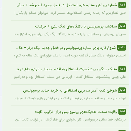
شماره پیراهن ستاره های استقلال در فصل جدید اعلام شد + جزئیات
اخبار
طبق تصاویری که رسانه رسمی استقلالی‌ها منتشر کرده، می‌توان شماره بازیکنان این تیم ر
مذاکرات پرسپولیس با باشگاه‌های لیگ یکی + جزئیات
اخبار
مدیران پرسپولیس مذاکراتی را با حدود ۵ باشگاه لیگ یکی برای خرید امتیاز و تشکیل تیم «ب» آغاز کرده‌اند.
شروع تازه برای ستاره پرسپولیسی در فصل جدید لیگ برتر + عکس
عکس
احسان پهلوان وینگر فصل گذشته ذوب آهن، با عقد قراردادی یک ساله به تیم فجر شهید
متلک سنگین پیشکسوت استقلال به اقدام جنجالی مهدی تاج در فدراسیون فوتبال
اخبار
علی چینی پیشکسوت استقلال گفت : قهرمانی حق مسلم استقلال بود و فدراسیون باید آن را اع
شوخی کنایه آمیز سرمربی استقلالی به خرید جدید پرسپولیس
اخبار
ابوالفضل جلالی مدافع سابق تیم فوتبال استقلال در ابتدای بازی دوستانه امروز با آلومینی
رقابت سخت هافبک‌های پرسپولیس برای ترکیب ثابت
اخبار
بازیکنان خط میانی پرسپولیس، کار دشواری برای قرار گرفتن در ترکیب ثابت این تیم خواه