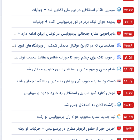
سرمربی ناکام استقلالی در تیم ملی آفتابی شد + جزئیات
۲۲:۲۳
پدیده جوان لیگ برتر در تور پرسپولیس افتاد + جزئیات
۲۲:۱۹
ماجراجویی ستاره جنجالی پرسپولیس در فوتبال ایران ادامه دارد + جزئیات
۲۲:۱۵
آهنگ‌هایی که در تاریخ فوتبال ماندگار شدند؛ از ورزشگاه‌های اروپا تا جام جهانی
۱۹:۵۸
از چوب تاک برای چشم زخم تا جوراب شانس؛ عقاید عجیب فوتبالیست‌ها!
۱۹:۵۱
اقدام جدی و مهم مدیران استقلال ؛ این خارجی ماندنی شد
۱۸:۳۴
دست رد ستاره محبوب آبی پوشان به مدیران باشگاه ؛ جدایی قطعی است !
۱۸:۲۷
شوخی کنایه آمیز سرمربی استقلالی به خرید جدید پرسپولیس
۱۸:۲۲
بازگشت آدان به استقلال جدی شد
۱۵:۴۹
تیم جدید ستاره محبوب هواداران پرسپولیس لو رفت
۱۵:۴۵
آخرین خبر از حضور لژیونر مطرح در پرسپولیس + جزئیات لو رفته
۱۵:۴۱