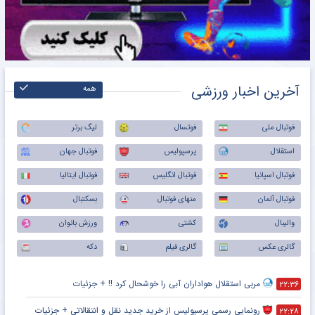
آخرین اخبار ورزشی
همه
فوتبال ملی
فوتسال
لیگ برتر
استقلال
پرسپولیس
فوتبال جهان
فوتبال اسپانیا
فوتبال انگلیس
فوتبال ایتالیا
فوتبال آلمان
منهای فوتبال
بسکتبال
والیبال
کشتی
ورزش بانوان
گالری عکس
گالری فیلم
دکه
مربی استقلال هواداران آبی را خوشحال کرد !! + جزئیات
۲۲:۳۶
رونمایی رسمی پرسپولیس از خرید جدید نقل و انتقالاتی + جزئیات
۲۲:۲۸