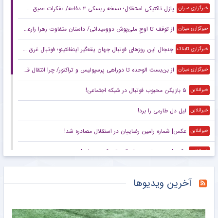
پازل تاکتیکی استقلال؛ نسخه ریسکی ۳ دفاعه/ تفکرات عمیق سهراب با اسکواد کم‌عمق
خبرگزاری میزان
از توقف تا اوجِ ملی‌پوش دوومیدانی/ داستان متفاوت زهرا زارعی در آستانه ناگویا
خبرگزاری میزان
جنجال این روزهای فوتبال جهان یقه‌گیر اینفانتینو؛ فوتبال غرق در اقتصاد
خبرگزاری تابناک
از بن‌بست الوحده تا دوراهی پرسپولیس و تراکتور/ چرا انتقال قربانی در هاله‌ای از ابهام است؟
خبرگزاری میزان
۵ بازیکن محبوب فوتبال در شبکه اجتماعی!
خبرانلاین
لیل دل طارمی را برد!
خبرانلاین
عکس| شماره رامین رضاییان در استقلال مصادره شد!
خبرانلاین
عکس| عجیب ترین جام قهرمانی که دیده‌اید!
خبرانلاین
ورزشگاه آزادی یک سال دیگر هم نمی‌رسد؛ بچه‌ها متشکریم/ روزنامه خبرورزشی یکشنبه را ببینید
خبرورزشی
آخرین ویدیوها
گزارش میدانی خبرنگار مهر از صد و شصت و یکمین حضور مردم آستانه
خبرگزاری مهر
حماسه مردم زاهدان در صد و شصتمین شب دلدادگی
خبرگزاری مهر