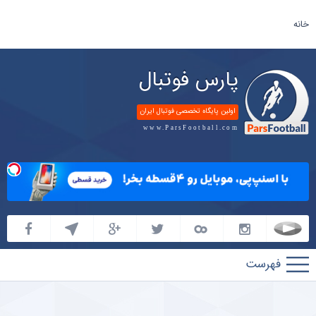
خانه
پارس فوتبال
اولین پایگاه تخصصی فوتبال ایران
www.ParsFootball.com
پارس
فوتبال