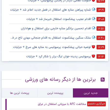
حکومت نظامی تارتار در رختکن پرسپولیس! + جزئیات
۱۵:۲۲
شماره پیراهن ستاره های استقلال در فصل جدید اعلام شد + جزئیات
۱۳:۱۹
اقدام عجیب پیشکسوت استقلال خبرساز شد + جزئیات
۱۳:۰۸
اقدام تحسین برانگیز ستاره خارجی برای استقلال و هواداران
۱۲:۵۱
متلک سنگین پیشکسوت استقلال به اقدام جنجالی مهدی تاج در فدراسیون فوتبال
۱۲:۴۰
توصیه حیاتی پیشکسوت پرسپولیس به ستاره های سرخ + جزئیات
۱۲:۲۹
پرسپولیس پدیده جوان لیگ برتر را شکار کرد + جزئیات
۱۲:۱۶
برترین ها از دیگر رسانه های ورزشی
جدید ترین
پربیننده ترین
پربحث ترین ها
مخالفت AFC با میزبانی استقلال در عراق
خبرگزاری دانشجو