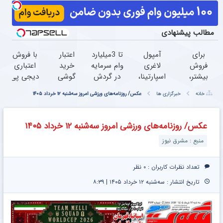
مطالب پیشنهادی
برای
آمپول
تا 3میلیارد
اعتبار
با فروش
فروش
لاغری
وام سرمایه
خرید
اعتباری
بیشتر،
اسپارتینا،
در گردش
گوشی
دیجی پی
همین
ا میلیون
=>
بگیر
فروش
خانه
خبرگزاری ها
عکس/ روزنامه‌های‌ ورزشی امروز سه‌شنبه ۱۲ خرداد ۱۴۰۵
حالا
تومان
فروشگاهت
همین
محصولت
اقدام
ارزان‌تر از
رو ثبت
حالا
رو بالاببر
کن (
همه‌جا!
کن
درخواست
عکس/ روزنامه‌های‌ ورزشی امروز سه‌شنبه ۱۲ خرداد ۱۴۰۵
ثبت
اعتبار بده
منبع : مشرق نیوز
نام
کن )
تعداد نظرات کاربران :
۰ نظر
تاریخ انتشار : سه‌شنبه ۱۲ خرداد ۱۴۰۵ | ۸:۳۹