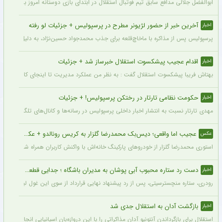
ابوالفضل جلالی مدافع سابق تیم فوتبال استقلال در ابتدای بازی دوستانه امروز با آلومینی
آخرین خبر از حضور لژیونر مطرح در پرسپولیس + جزئیات لو رفته
اخبار
پرسپولیس پس از مذاکره با ماخاچ‌قلعه برای جذب محمدجواد حسین‌نژاد، به دلیل رقم رضای
اقدام عجیب پیشکسوت استقلال خبرساز شد + جزئیات
اخبار
بهتاش فریبا پیشکسوت استقلال گفت : به نظر من عملکرد مدیریت تا اینجای کار قابل قبول 
حکومت نظامی تارتار در رختکن پرسپولیس! + جزئیات
اخبار
مهدی تارتار نسبت به انتشار اخبار داخلی پرسپولیس در رسانه‌ها و کانال‌های تلگرامی عصبا
عجیب اما واقعی؛ دیس‌بک محمدرضا گلزار به کریس رونالدو + عکس
عکس
استوری محمدرضا گلزار از خودروهای پارکینگ خانه‌اش با واکنش کاربران همراه شده و برخی 
دست رد ستاره محبوب آبی پوشان به مدیران باشگاه ؛ جدایی قطعی است !
اخبار
رودری، ستاره منچسترسیتی، پس از رد پیشنهاد نهایی قرارداد از سوی این غول لیگ برتری،
بازگشت آدان به استقلال جدی شد
اخبار
استقلال برای بازگرداندن آنتونیو آدان مذاکراتی را با این دروازه‌بان اسپانیایی انجام داده و قرار است مذاکرات اوایل هفته نهایی شود. آدان