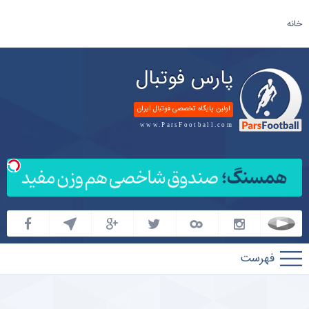
خانه
پارس فوتبال
اولین پایگاه تخصصی فوتبال ایران
www.ParsFootball.com
پارس
فوتبال