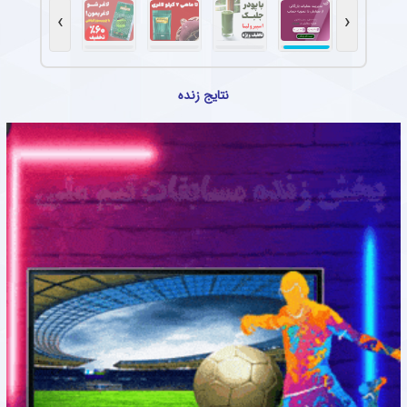
›
‹
نتایج زنده