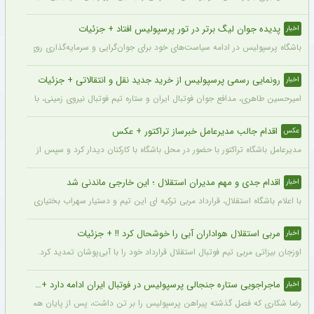
پدیده جوان لیگ برتر در تور پرسپولیس افتاد + جزئیات
اخبار
باشگاه پرسپولیس در ادامه سیاست‌های خود برای جوان‌گرایی و سرمایه‌گذاری روی استعدادهای آینده فوتبال ایران، ک
رونمایی رسمی پرسپولیس از خرید جدید نقل و انتقالاتی + جزئیات
اخبار
امیرحسین طاهری، مدافع جوان فوتبال ایران و ستاره تیم فوتبال نیروی زمینی، با قرارداد
اقدام جالب مدیرعامل خبرساز تراکتور + عکس
عکس
مدیرعامل باشگاه تراکتور با حضور در محل باشگاه با کارکنان دیدار کرد و سپس از کمپ تمری
اقدام جدی و مهم مدیران استقلال ؛ این خارجی ماندنی شد
اخبار
با اعلام باشگاه استقلال، قرارداد مربی ترکیه ای این تیم و دستیار سهراب بختیاری زاده تمد
مربی استقلال هواداران آبی را خوشحال کرد !! + جزئیات
اخبار
اوزجان بیزاتی مربی تیم فوتبال استقلال قرارداد خود را با آبی‌پوشان تمدید کرد.
ماجراجویی ستاره جنجالی پرسپولیس در فوتبال ایران ادامه دارد + جزئیات
اخبار
رضا شکاری که فصل گذشته پیراهن پرسپولیس را بر تن داشت، پس از پایان همکاری با این