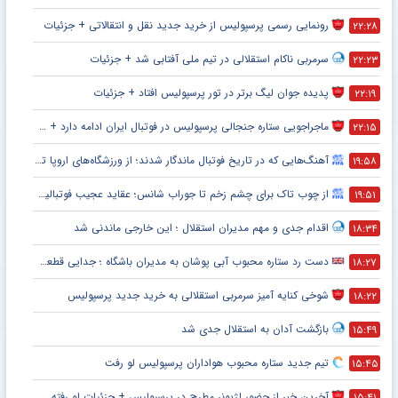
رونمایی رسمی پرسپولیس از خرید جدید نقل و انتقالاتی + جزئیات
۲۲:۲۸
سرمربی ناکام استقلالی در تیم ملی آفتابی شد + جزئیات
۲۲:۲۳
پدیده جوان لیگ برتر در تور پرسپولیس افتاد + جزئیات
۲۲:۱۹
ماجراجویی ستاره جنجالی پرسپولیس در فوتبال ایران ادامه دارد + جزئیات
۲۲:۱۵
آهنگ‌هایی که در تاریخ فوتبال ماندگار شدند؛ از ورزشگاه‌های اروپا تا جام جهانی
۱۹:۵۸
از چوب تاک برای چشم زخم تا جوراب شانس؛ عقاید عجیب فوتبالیست‌ها!
۱۹:۵۱
اقدام جدی و مهم مدیران استقلال ؛ این خارجی ماندنی شد
۱۸:۳۴
دست رد ستاره محبوب آبی پوشان به مدیران باشگاه ؛ جدایی قطعی است !
۱۸:۲۷
شوخی کنایه آمیز سرمربی استقلالی به خرید جدید پرسپولیس
۱۸:۲۲
بازگشت آدان به استقلال جدی شد
۱۵:۴۹
تیم جدید ستاره محبوب هواداران پرسپولیس لو رفت
۱۵:۴۵
آخرین خبر از حضور لژیونر مطرح در پرسپولیس + جزئیات لو رفته
۱۵:۴۱