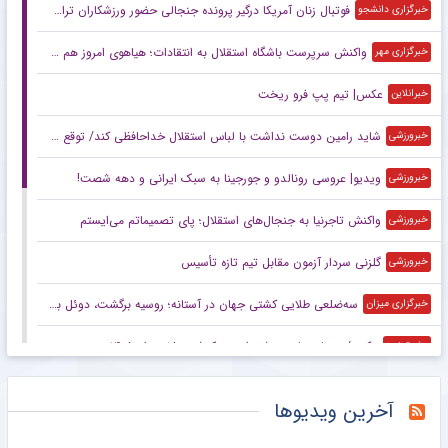
فوتبال زنان آمریکا درگیر پرونده جنجالی حضور ورزشکاران تراجنسیتی
خبرگزاری دانشجو
واکنش سرپرست باشگاه استقلال به انتقادات؛ هیاهوی امروز هم می‌گذرد!
خبرگزاری مهر
عکس| تیم پپ فرو ریخت
خبرانلاین
شاید رامین دوست نداشت با لباس استقلال خداحافظی کند/ توقع چندانی از این استقلال نداریم/ این پنجره بسته حاصل شوک‌های مدیریتی است
خبرورزشی
ویدیو| عروسی رونالدو و جورجینا به سبک ایرانی و دهه شصت!
خبرورزشی
واکنش تاجرنیا به جنجال‌های استقلال؛ پای تصمیماتم می‌ایستم
خبرورزشی
گلزنی سردار آزمون مقابل تیم تازه تأسیس
خبرورزشی
سه‌ضلعی طلایی کشتی جهان در آستانه؛ روسیه برگشت، دوئل بزرگ ایران و آمریکا
خبرگزاری میزان
عکس/ روزنامه‌های ورزشی امروز یک‌شنبه ۱۸ مرداد ۱۴۰۵
مشرق نیوز
دیوار طارمی جلوی عربستان
مشرق نیوز
آخرین ویدیوها
دلیل جدایی رامین رضاییان از استقلال چه بود؟/ سه جام سخت پیش روی آبی‌ها
خبرگزاری مهر