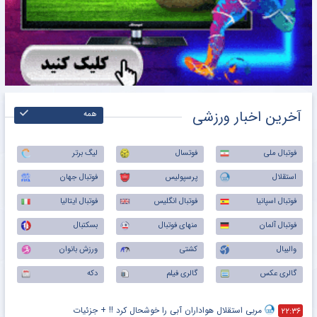
آخرین اخبار ورزشی
همه
فوتبال ملی
فوتسال
لیگ برتر
استقلال
پرسپولیس
فوتبال جهان
فوتبال اسپانیا
فوتبال انگلیس
فوتبال ایتالیا
فوتبال آلمان
منهای فوتبال
بسکتبال
والیبال
کشتی
ورزش بانوان
گالری عکس
گالری فیلم
دکه
مربی استقلال هواداران آبی را خوشحال کرد !! + جزئیات
۲۲:۳۶