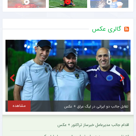
گالری عکس
مشاهده
اولین تصاویر از ستاره جدید و گران قیمت سرخپوشان پایتخت + عکس
ح
اقدام جالب مدیرعامل خبرساز تراکتور + عکس